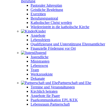
Berufung
Pastoraler Jahresplan
Geistliche Begleitung
Exerzitien
Berufungspastoral
Katholischer Christ werden
Wiedereintritt in die katholische Kirche
Kinder
Angebote
Lebensfeiern
Qualifizierung und Unterstützung Ehrenamtlicher
Finanzielle Förderung vor Ort
Jugend
Jugendliche
Ministranten
Lebensweg
Team
Werkzeugkiste
Dekanate
Partnerschaft und Ehe
Termine und Veranstaltungen
Kirchlich heiraten
Angebote für Paare
Paarkommunikation EPL/KEK
Lebensraum Partnerschaft