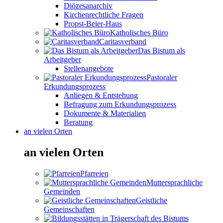
Diözesanarchiv
Kirchenrechtliche Fragen
Propst-Beier-Haus
Katholisches Büro
Caritasverband
Das Bistum als
Arbeitgeber
Stellenangebote
Pastoraler
Erkundungsprozess
Anliegen & Entstehung
Befragung zum Erkundungsprozess
Dokumente & Materialien
Beratung
an vielen Orten
an vielen Orten
Pfarreien
Muttersprachliche
Gemeinden
Geistliche
Gemeinschaften