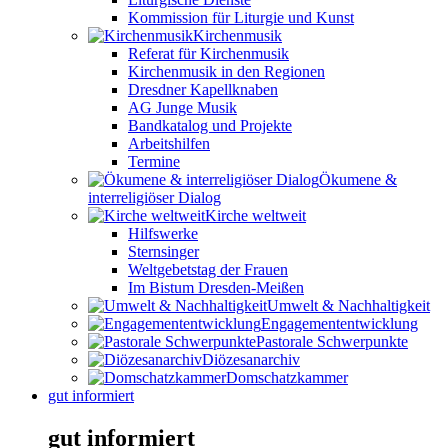
Kommission für Liturgie und Kunst
Kirchenmusik
Referat für Kirchenmusik
Kirchenmusik in den Regionen
Dresdner Kapellknaben
AG Junge Musik
Bandkatalog und Projekte
Arbeitshilfen
Termine
Ökumene &
interreligiöser Dialog
Kirche weltweit
Hilfswerke
Sternsinger
Weltgebetstag der Frauen
Im Bistum Dresden-Meißen
Umwelt & Nachhaltigkeit
Engagemententwicklung
Pastorale Schwerpunkte
Diözesanarchiv
Domschatzkammer
gut informiert
gut informiert