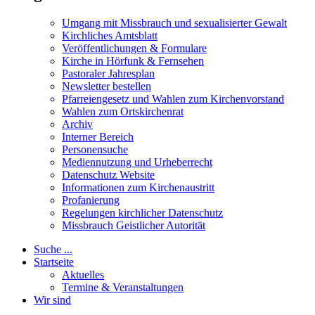
Umgang mit Missbrauch und sexualisierter Gewalt
Kirchliches Amtsblatt
Veröffentlichungen & Formulare
Kirche in Hörfunk & Fernsehen
Pastoraler Jahresplan
Newsletter bestellen
Pfarreiengesetz und Wahlen zum Kirchenvorstand
Wahlen zum Ortskirchenrat
Archiv
Interner Bereich
Personensuche
Mediennutzung und Urheberrecht
Datenschutz Website
Informationen zum Kirchenaustritt
Profanierung
Regelungen kirchlicher Datenschutz
Missbrauch Geistlicher Autorität
Suche ...
Startseite
Aktuelles
Termine & Veranstaltungen
Wir sind