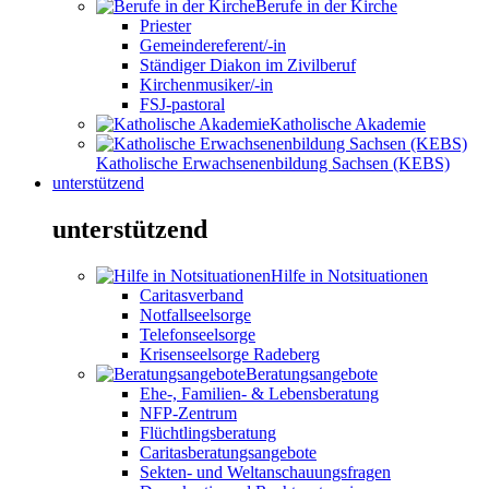
Berufe in der Kirche
Priester
Gemeindereferent/-in
Ständiger Diakon im Zivilberuf
Kirchenmusiker/-in
FSJ-pastoral
Katholische Akademie
Katholische Erwachsenenbildung Sachsen (KEBS)
unterstützend
unterstützend
Hilfe in Notsituationen
Caritasverband
Notfallseelsorge
Telefonseelsorge
Krisenseelsorge Radeberg
Beratungsangebote
Ehe-, Familien- & Lebensberatung
NFP-Zentrum
Flüchtlingsberatung
Caritasberatungsangebote
Sekten- und Weltanschauungsfragen