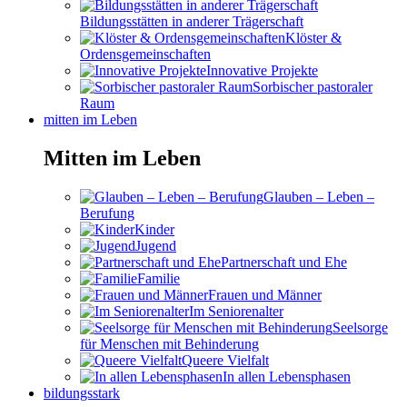
Bildungsstätten in anderer Trägerschaft
Klöster &
Ordensgemeinschaften
Innovative Projekte
Sorbischer pastoraler
Raum
mitten im Leben
Mitten im Leben
Glauben – Leben –
Berufung
Kinder
Jugend
Partnerschaft und Ehe
Familie
Frauen und Männer
Im Seniorenalter
Seelsorge
für Menschen mit Behinderung
Queere Vielfalt
In allen Lebensphasen
bildungsstark