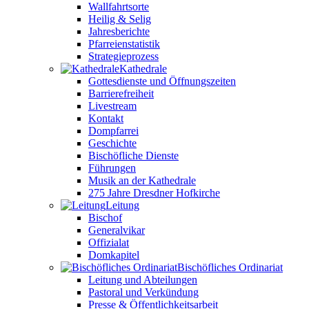
Wallfahrtsorte
Heilig & Selig
Jahresberichte
Pfarreienstatistik
Strategieprozess
Kathedrale
Gottesdienste und Öffnungszeiten
Barrierefreiheit
Livestream
Kontakt
Dompfarrei
Geschichte
Bischöfliche Dienste
Führungen
Musik an der Kathedrale
275 Jahre Dresdner Hofkirche
Leitung
Bischof
Generalvikar
Offizialat
Domkapitel
Bischöfliches Ordinariat
Leitung und Abteilungen
Pastoral und Verkündung
Presse & Öffentlichkeitsarbeit