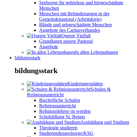
Seelsorge für gehörlose und hörgeschädigte
Menschen
Menschen mit Behinderungen in der
Gemeindepastoral (Arbeitskreis)
Blinde und sehgeschädigte Menschen
Angebote des Caritasverbandes
Queere Vielfalt
Grundlagen queere Pastoral
Angebote
In allen Lebensphasen
bildungsstark
bildungsstark
Kindertagesstätten
Schulen &
Religionsunterricht
Bischöfliche Schulen
Religionsunterricht
Religionslehrer/-in werden
Schulstiftung St. Benno
Ausbildung und Studium
Theologie studieren
Studierendenseelsorge/KSG