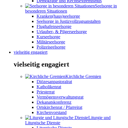
Demokratie und Rechtsextremismus
Seelsorge in
besonderen Situationen
Kranken(haus)seelsorge
Seelsorge in Justizvollzugsanstalten
Flughafenseelsorge
Urlauber- & Pilgerseelsorge
Kurseelsorge
Militärseelsorge
Polizeiseelsorge
vielseitig engagiert
vielseitig engagiert
Kirchliche Gremien
Diözesanpastoralrat
Katholikenrat
Priesterrat
Vermögensverwaltungsrat
Dekanatskonferenz
Ortskirchenrat / Pfarreirat
Kirchenvorstand
Liturgie und
Liturgische Dienste
Liturgische Dienste