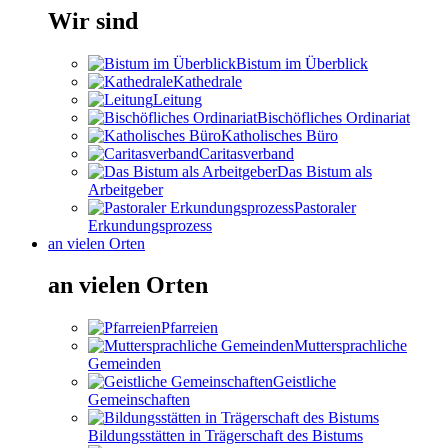
Wir sind
Bistum im Überblick
Kathedrale
Leitung
Bischöfliches Ordinariat
Katholisches Büro
Caritasverband
Das Bistum als
Arbeitgeber
Pastoraler
Erkundungsprozess
an vielen Orten
an vielen Orten
Pfarreien
Muttersprachliche
Gemeinden
Geistliche
Gemeinschaften
Bildungsstätten in Trägerschaft des Bistums