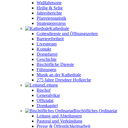
Wallfahrtsorte
Heilig & Selig
Jahresberichte
Pfarreienstatistik
Strategieprozess
Kathedrale
Gottesdienste und Öffnungszeiten
Barrierefreiheit
Livestream
Kontakt
Dompfarrei
Geschichte
Bischöfliche Dienste
Führungen
Musik an der Kathedrale
275 Jahre Dresdner Hofkirche
Leitung
Bischof
Generalvikar
Offizialat
Domkapitel
Bischöfliches Ordinariat
Leitung und Abteilungen
Pastoral und Verkündung
Presse & Öffentlichkeitsarbeit