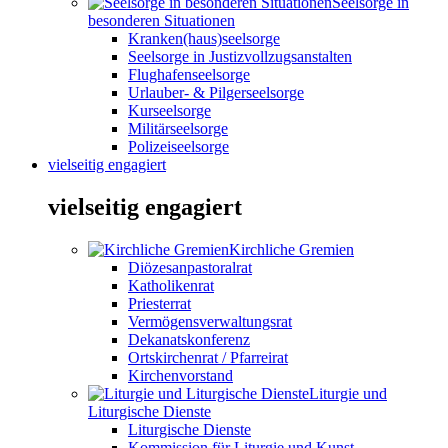
Seelsorge in
besonderen Situationen
Kranken(haus)seelsorge
Seelsorge in Justizvollzugsanstalten
Flughafenseelsorge
Urlauber- & Pilgerseelsorge
Kurseelsorge
Militärseelsorge
Polizeiseelsorge
vielseitig engagiert
vielseitig engagiert
Kirchliche Gremien
Diözesanpastoralrat
Katholikenrat
Priesterrat
Vermögensverwaltungsrat
Dekanatskonferenz
Ortskirchenrat / Pfarreirat
Kirchenvorstand
Liturgie und
Liturgische Dienste
Liturgische Dienste
Kommission für Liturgie und Kunst