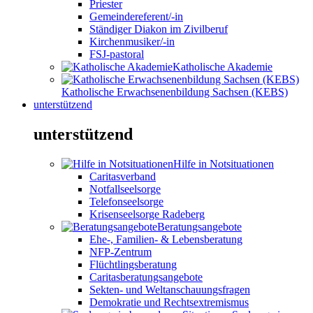
Priester
Gemeindereferent/-in
Ständiger Diakon im Zivilberuf
Kirchenmusiker/-in
FSJ-pastoral
Katholische Akademie
Katholische Erwachsenenbildung Sachsen (KEBS)
unterstützend
unterstützend
Hilfe in Notsituationen
Caritasverband
Notfallseelsorge
Telefonseelsorge
Krisenseelsorge Radeberg
Beratungsangebote
Ehe-, Familien- & Lebensberatung
NFP-Zentrum
Flüchtlingsberatung
Caritasberatungsangebote
Sekten- und Weltanschauungsfragen
Demokratie und Rechtsextremismus