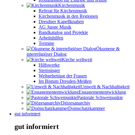
Kirchenmusik
Referat für Kirchenmusik
Kirchenmusik in den Regionen
Dresdner Kapellknaben
AG Junge Musik
Bandkatalog und Projekte
Arbeitshilfen
Termine
Ökumene &
interreligiöser Dialog
Kirche weltweit
Hilfswerke
Sternsinger
Weltgebetstag der Frauen
Im Bistum Dresden-Meißen
Umwelt & Nachhaltigkeit
Engagemententwicklung
Pastorale Schwerpunkte
Diözesanarchiv
Domschatzkammer
gut informiert
gut informiert