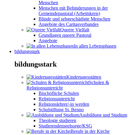
Menschen
Menschen mit Behinderungen in der
Gemeindepastoral (Arbeitskreis)
Blinde und sehgeschädigte Menschen
Angebote des Caritasverbandes
Queere Vielfalt
Grundlagen queere Pastoral
Angebote
In allen Lebensphasen
bildungsstark
bildungsstark
Kindertagesstätten
Schulen &
Religionsunterricht
Bischöfliche Schulen
Religionsunterricht
Religionslehrer/-in werden
Schulstiftung St. Benno
Ausbildung und Studium
Theologie studieren
Studierendenseelsorge/KSG
Berufe in der Kirche