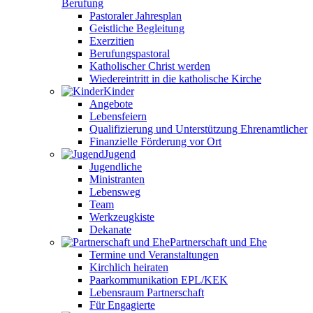
Berufung
Pastoraler Jahresplan
Geistliche Begleitung
Exerzitien
Berufungspastoral
Katholischer Christ werden
Wiedereintritt in die katholische Kirche
Kinder
Angebote
Lebensfeiern
Qualifizierung und Unterstützung Ehrenamtlicher
Finanzielle Förderung vor Ort
Jugend
Jugendliche
Ministranten
Lebensweg
Team
Werkzeugkiste
Dekanate
Partnerschaft und Ehe
Termine und Veranstaltungen
Kirchlich heiraten
Paarkommunikation EPL/KEK
Lebensraum Partnerschaft
Für Engagierte