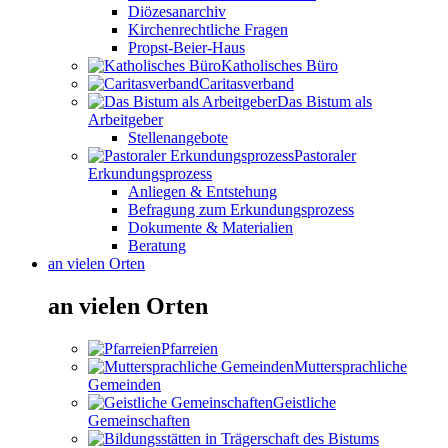
Diözesanarchiv
Kirchenrechtliche Fragen
Propst-Beier-Haus
Katholisches Büro
Caritasverband
Das Bistum als
Arbeitgeber
Stellenangebote
Pastoraler
Erkundungsprozess
Anliegen & Entstehung
Befragung zum Erkundungsprozess
Dokumente & Materialien
Beratung
an vielen Orten
an vielen Orten
Pfarreien
Muttersprachliche
Gemeinden
Geistliche
Gemeinschaften