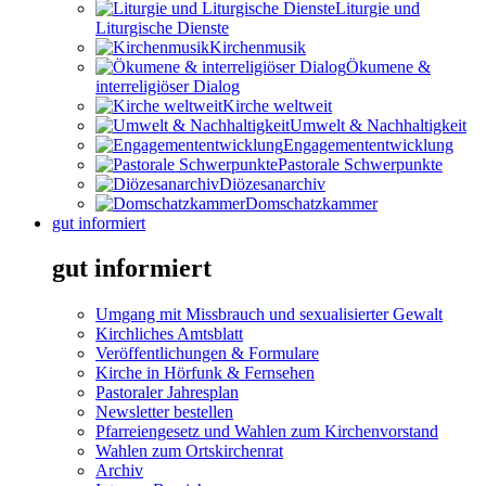
Liturgie und
Liturgische Dienste
Kirchenmusik
Ökumene &
interreligiöser Dialog
Kirche weltweit
Umwelt & Nachhaltigkeit
Engagemententwicklung
Pastorale Schwerpunkte
Diözesanarchiv
Domschatzkammer
gut informiert
gut informiert
Umgang mit Missbrauch und sexualisierter Gewalt
Kirchliches Amtsblatt
Veröffentlichungen & Formulare
Kirche in Hörfunk & Fernsehen
Pastoraler Jahresplan
Newsletter bestellen
Pfarreiengesetz und Wahlen zum Kirchenvorstand
Wahlen zum Ortskirchenrat
Archiv