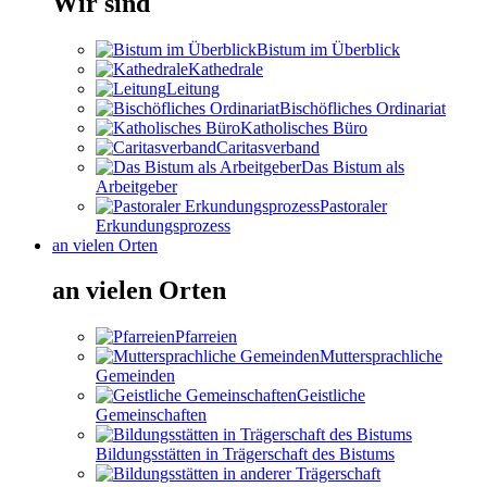
Wir sind
Bistum im Überblick
Kathedrale
Leitung
Bischöfliches Ordinariat
Katholisches Büro
Caritasverband
Das Bistum als
Arbeitgeber
Pastoraler
Erkundungsprozess
an vielen Orten
an vielen Orten
Pfarreien
Muttersprachliche
Gemeinden
Geistliche
Gemeinschaften
Bildungsstätten in Trägerschaft des Bistums