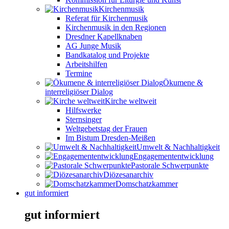
Kirchenmusik
Referat für Kirchenmusik
Kirchenmusik in den Regionen
Dresdner Kapellknaben
AG Junge Musik
Bandkatalog und Projekte
Arbeitshilfen
Termine
Ökumene &
interreligiöser Dialog
Kirche weltweit
Hilfswerke
Sternsinger
Weltgebetstag der Frauen
Im Bistum Dresden-Meißen
Umwelt & Nachhaltigkeit
Engagemententwicklung
Pastorale Schwerpunkte
Diözesanarchiv
Domschatzkammer
gut informiert
gut informiert