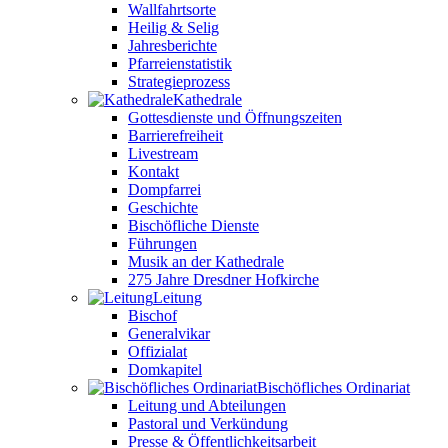
Wallfahrtsorte
Heilig & Selig
Jahresberichte
Pfarreienstatistik
Strategieprozess
Kathedrale
Gottesdienste und Öffnungszeiten
Barrierefreiheit
Livestream
Kontakt
Dompfarrei
Geschichte
Bischöfliche Dienste
Führungen
Musik an der Kathedrale
275 Jahre Dresdner Hofkirche
Leitung
Bischof
Generalvikar
Offizialat
Domkapitel
Bischöfliches Ordinariat
Leitung und Abteilungen
Pastoral und Verkündung
Presse & Öffentlichkeitsarbeit