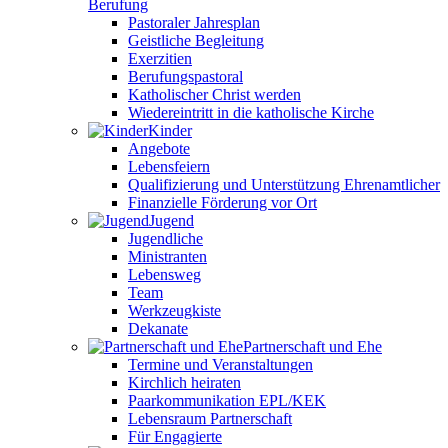
Berufung
Pastoraler Jahresplan
Geistliche Begleitung
Exerzitien
Berufungspastoral
Katholischer Christ werden
Wiedereintritt in die katholische Kirche
Kinder
Angebote
Lebensfeiern
Qualifizierung und Unterstützung Ehrenamtlicher
Finanzielle Förderung vor Ort
Jugend
Jugendliche
Ministranten
Lebensweg
Team
Werkzeugkiste
Dekanate
Partnerschaft und Ehe
Termine und Veranstaltungen
Kirchlich heiraten
Paarkommunikation EPL/KEK
Lebensraum Partnerschaft
Für Engagierte