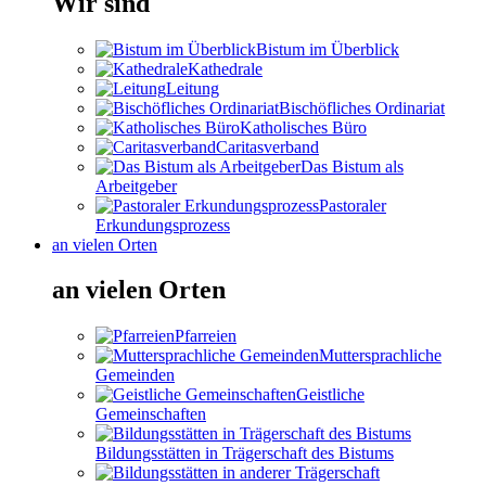
Wir sind
Bistum im Überblick
Kathedrale
Leitung
Bischöfliches Ordinariat
Katholisches Büro
Caritasverband
Das Bistum als
Arbeitgeber
Pastoraler
Erkundungsprozess
an vielen Orten
an vielen Orten
Pfarreien
Muttersprachliche
Gemeinden
Geistliche
Gemeinschaften
Bildungsstätten in Trägerschaft des Bistums