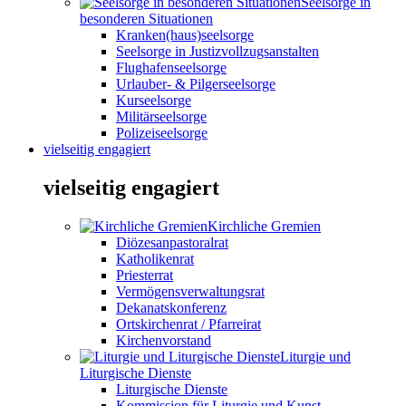
Seelsorge in
besonderen Situationen
Kranken(haus)seelsorge
Seelsorge in Justizvollzugsanstalten
Flughafenseelsorge
Urlauber- & Pilgerseelsorge
Kurseelsorge
Militärseelsorge
Polizeiseelsorge
vielseitig engagiert
vielseitig engagiert
Kirchliche Gremien
Diözesanpastoralrat
Katholikenrat
Priesterrat
Vermögensverwaltungsrat
Dekanatskonferenz
Ortskirchenrat / Pfarreirat
Kirchenvorstand
Liturgie und
Liturgische Dienste
Liturgische Dienste
Kommission für Liturgie und Kunst