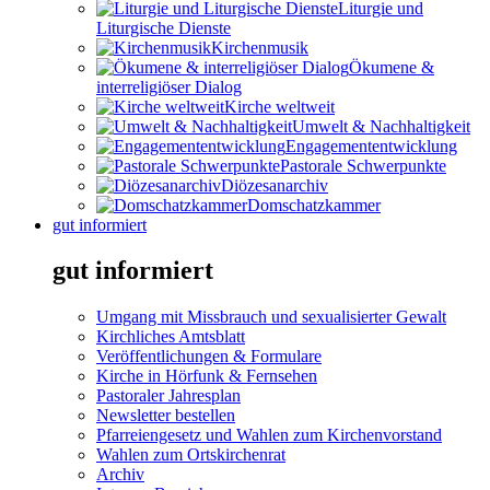
Liturgie und
Liturgische Dienste
Kirchenmusik
Ökumene &
interreligiöser Dialog
Kirche weltweit
Umwelt & Nachhaltigkeit
Engagemententwicklung
Pastorale Schwerpunkte
Diözesanarchiv
Domschatzkammer
gut informiert
gut informiert
Umgang mit Missbrauch und sexualisierter Gewalt
Kirchliches Amtsblatt
Veröffentlichungen & Formulare
Kirche in Hörfunk & Fernsehen
Pastoraler Jahresplan
Newsletter bestellen
Pfarreiengesetz und Wahlen zum Kirchenvorstand
Wahlen zum Ortskirchenrat
Archiv