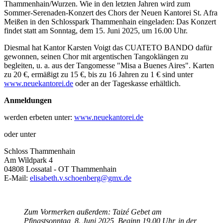
Thammenhain/Wurzen. Wie in den letzten Jahren wird zum
Sommer-Serenaden-Konzert des Chors der Neuen Kantorei St. Afra
Meißen in den Schlosspark Thammenhain eingeladen:
Das Konzert
findet statt am Sonntag, dem 15. Juni 2025, um 16.00 Uhr.
Diesmal hat Kantor Karsten Voigt das CUATETO BANDO dafür
gewonnen, seinen Chor mit argentischen Tangoklängen zu
begleiten, u. a. aus der Tangomesse "Misa a Buenes Aires". Karten
zu 20 €, ermäßigt zu 15 €, bis zu 16 Jahren zu 1 € sind unter
www.neuekantorei.de
oder an der Tageskasse erhältlich.
Anmeldungen
werden erbeten unter:
www.neuekantorei.de
oder unter
Schloss Thammenhain
Am Wildpark 4
04808 Lossatal - OT Thammenhain
E-Mail:
elisabeth.v.schoenberg@gmx.de
Zum Vormerken außerdem: Taizé Gebet am
Pfingstsonntag, 8. Juni 2025, Beginn 19.00 Uhr, in der