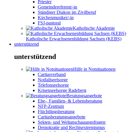
Priester
Gemeindereferent/-in
Ständiger Diakon im Zivilberuf
Kirchenmusiker/-in
FSJ-pastoral
Katholische Akademie
Katholische Erwachsenenbildung Sachsen (KEBS)
unterstützend
unterstützend
Hilfe in Notsituationen
Caritasverband
Notfallseelsorge
Telefonseelsorge
Krisenseelsorge Radeberg
Beratungsangebote
Ehe-, Familien- & Lebensberatung
NFP-Zentrum
Flüchtlingsberatung
Caritasberatungsangebote
Sekten- und Weltanschauungsfragen
Demokratie und Rechtsextremismus