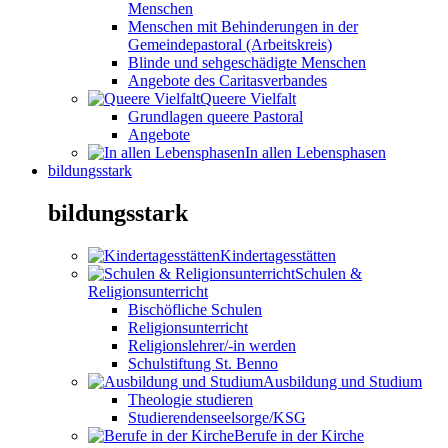
Menschen
Menschen mit Behinderungen in der
Gemeindepastoral (Arbeitskreis)
Blinde und sehgeschädigte Menschen
Angebote des Caritasverbandes
Queere Vielfalt
Grundlagen queere Pastoral
Angebote
In allen Lebensphasen
bildungsstark
bildungsstark
Kindertagesstätten
Schulen &
Religionsunterricht
Bischöfliche Schulen
Religionsunterricht
Religionslehrer/-in werden
Schulstiftung St. Benno
Ausbildung und Studium
Theologie studieren
Studierendenseelsorge/KSG
Berufe in der Kirche