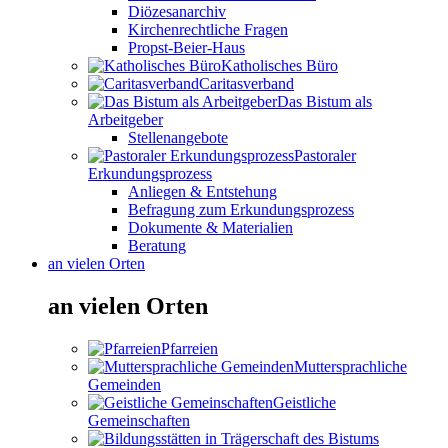
Diözesanarchiv
Kirchenrechtliche Fragen
Propst-Beier-Haus
Katholisches Büro
Caritasverband
Das Bistum als
Arbeitgeber
Stellenangebote
Pastoraler
Erkundungsprozess
Anliegen & Entstehung
Befragung zum Erkundungsprozess
Dokumente & Materialien
Beratung
an vielen Orten
an vielen Orten
Pfarreien
Muttersprachliche
Gemeinden
Geistliche
Gemeinschaften