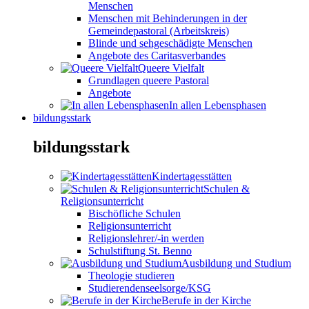
Menschen
Menschen mit Behinderungen in der
Gemeindepastoral (Arbeitskreis)
Blinde und sehgeschädigte Menschen
Angebote des Caritasverbandes
Queere Vielfalt
Grundlagen queere Pastoral
Angebote
In allen Lebensphasen
bildungsstark
bildungsstark
Kindertagesstätten
Schulen &
Religionsunterricht
Bischöfliche Schulen
Religionsunterricht
Religionslehrer/-in werden
Schulstiftung St. Benno
Ausbildung und Studium
Theologie studieren
Studierendenseelsorge/KSG
Berufe in der Kirche