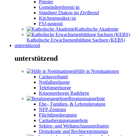
Priester
Gemeindereferent/-in
Ständiger Diakon im Zivilberuf
Kirchenmusiker/-in
FSJ-pastoral
Katholische Akademie
Katholische Erwachsenenbildung Sachsen (KEBS)
unterstützend
unterstützend
Hilfe in Notsituationen
Caritasverband
Notfallseelsorge
Telefonseelsorge
Krisenseelsorge Radeberg
Beratungsangebote
Ehe-, Familien- & Lebensberatung
NFP-Zentrum
Flüchtlingsberatung
Caritasberatungsangebote
Sekten- und Weltanschauungsfragen
Demokratie und Rechtsextremismus