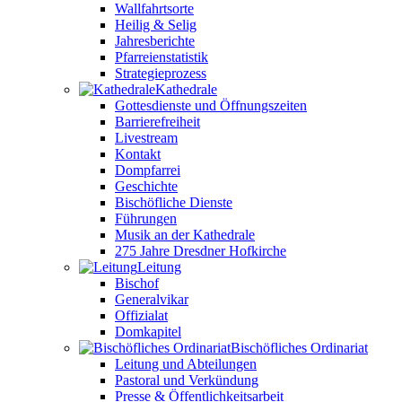
Wallfahrtsorte
Heilig & Selig
Jahresberichte
Pfarreienstatistik
Strategieprozess
Kathedrale
Gottesdienste und Öffnungszeiten
Barrierefreiheit
Livestream
Kontakt
Dompfarrei
Geschichte
Bischöfliche Dienste
Führungen
Musik an der Kathedrale
275 Jahre Dresdner Hofkirche
Leitung
Bischof
Generalvikar
Offizialat
Domkapitel
Bischöfliches Ordinariat
Leitung und Abteilungen
Pastoral und Verkündung
Presse & Öffentlichkeitsarbeit