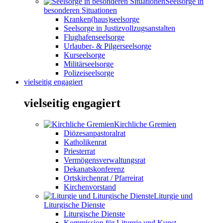
Seelsorge in
besonderen Situationen
Kranken(haus)seelsorge
Seelsorge in Justizvollzugsanstalten
Flughafenseelsorge
Urlauber- & Pilgerseelsorge
Kurseelsorge
Militärseelsorge
Polizeiseelsorge
vielseitig engagiert
vielseitig engagiert
Kirchliche Gremien
Diözesanpastoralrat
Katholikenrat
Priesterrat
Vermögensverwaltungsrat
Dekanatskonferenz
Ortskirchenrat / Pfarreirat
Kirchenvorstand
Liturgie und
Liturgische Dienste
Liturgische Dienste
Kommission für Liturgie und Kunst