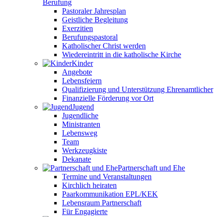
Berufung
Pastoraler Jahresplan
Geistliche Begleitung
Exerzitien
Berufungspastoral
Katholischer Christ werden
Wiedereintritt in die katholische Kirche
Kinder
Angebote
Lebensfeiern
Qualifizierung und Unterstützung Ehrenamtlicher
Finanzielle Förderung vor Ort
Jugend
Jugendliche
Ministranten
Lebensweg
Team
Werkzeugkiste
Dekanate
Partnerschaft und Ehe
Termine und Veranstaltungen
Kirchlich heiraten
Paarkommunikation EPL/KEK
Lebensraum Partnerschaft
Für Engagierte