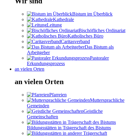
Wir sind
Bistum im Überblick
Kathedrale
Leitung
Bischöfliches Ordinariat
Katholisches Büro
Caritasverband
Das Bistum als
Arbeitgeber
Pastoraler
Erkundungsprozess
an vielen Orten
an vielen Orten
Pfarreien
Muttersprachliche
Gemeinden
Geistliche
Gemeinschaften
Bildungsstätten in Trägerschaft des Bistums