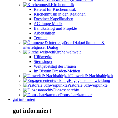
Kirchenmusik
Referat für Kirchenmusik
Kirchenmusik in den Regionen
Dresdner Kapellknaben
AG Junge Musik
Bandkatalog und Projekte
Arbeitshilfen
Termine
Ökumene &
interreligiöser Dialog
Kirche weltweit
Hilfswerke
Sternsinger
Weltgebetstag der Frauen
Im Bistum Dresden-Meißen
Umwelt & Nachhaltigkeit
Engagemententwicklung
Pastorale Schwerpunkte
Diözesanarchiv
Domschatzkammer
gut informiert
gut informiert