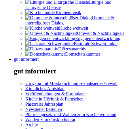
Liturgie und
Liturgische Dienste
Kirchenmusik
Ökumene &
interreligiöser Dialog
Kirche weltweit
Umwelt & Nachhaltigkeit
Engagemententwicklung
Pastorale Schwerpunkte
Diözesanarchiv
Domschatzkammer
gut informiert
gut informiert
Umgang mit Missbrauch und sexualisierter Gewalt
Kirchliches Amtsblatt
Veröffentlichungen & Formulare
Kirche in Hörfunk & Fernsehen
Pastoraler Jahresplan
Newsletter bestellen
Pfarreiengesetz und Wahlen zum Kirchenvorstand
Wahlen zum Ortskirchenrat
Archiv