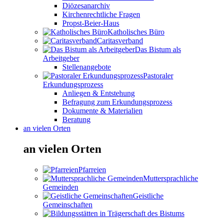
Diözesanarchiv
Kirchenrechtliche Fragen
Propst-Beier-Haus
Katholisches Büro
Caritasverband
Das Bistum als
Arbeitgeber
Stellenangebote
Pastoraler
Erkundungsprozess
Anliegen & Entstehung
Befragung zum Erkundungsprozess
Dokumente & Materialien
Beratung
an vielen Orten
an vielen Orten
Pfarreien
Muttersprachliche
Gemeinden
Geistliche
Gemeinschaften