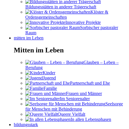
Bildungsstätten in anderer Trägerschaft
Klöster &
Ordensgemeinschaften
Innovative Projekte
Sorbischer pastoraler
Raum
mitten im Leben
Mitten im Leben
Glauben – Leben –
Berufung
Kinder
Jugend
Partnerschaft und Ehe
Familie
Frauen und Männer
Im Seniorenalter
Seelsorge
für Menschen mit Behinderung
Queere Vielfalt
In allen Lebensphasen
bildungsstark