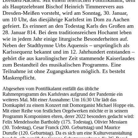
Dresden/Aachen. Mit einem feierlichen Pontifikalamt, dem
als Hauptzelebrant Bischof Heinrich Timmerevers aus
Dresden-Meißen vorsteht, wird am Sonntag, 30. Januar,
um 10 Uhr, das diesjährige Karlsfest im Dom zu Aachen
gefeiert. Es erinnert an den Todestag Karls des Großen am
28. Januar 814. Bei dem traditionsreichen Hochamt leben
wie in jedem Jahr einige liturgische Besonderheiten auf.
Neben der Stadthymne Urbs Aquensis – ursprünglich als
Karlssequenz bekannt und im 12. Jahrhundert entstanden –
gehört die aus karolingischer Zeit stammende Kaiserlaudes
zum Bestandteil des musikalischen Programms. Eine
Teilnahme ist ohne Zugangskarten möglich. Es besteht
Maskenpflicht.
Abgesehen vom Pontifikalamt entfällt das übliche
Rahmenprogramm des Karlsfestes aufgrund der Pandemie ein
weiteres Mal. Mit einer Ausnahme: Um 16:30 Uhr lädt das
Domkapitel zu einem Konzert mit Domorganist Michael Hoppe ein.
Mit einer Reihe von festlichen Orgelwerken möchte er in seinem
Programm Komponisten ehren, derer 2022 besonders gedacht wird:
Felix Mendelssohn Bartholdy (175. Todestag), Olivier Messiaen
(30. Todestag), Cesar Franck (200. Geburtstag) und Maurice
Durufle (120. Geburtstag). Da es sich um eine Kulturveranstaltung