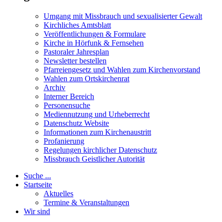
Umgang mit Missbrauch und sexualisierter Gewalt
Kirchliches Amtsblatt
Veröffentlichungen & Formulare
Kirche in Hörfunk & Fernsehen
Pastoraler Jahresplan
Newsletter bestellen
Pfarreiengesetz und Wahlen zum Kirchenvorstand
Wahlen zum Ortskirchenrat
Archiv
Interner Bereich
Personensuche
Mediennutzung und Urheberrecht
Datenschutz Website
Informationen zum Kirchenaustritt
Profanierung
Regelungen kirchlicher Datenschutz
Missbrauch Geistlicher Autorität
Suche ...
Startseite
Aktuelles
Termine & Veranstaltungen
Wir sind