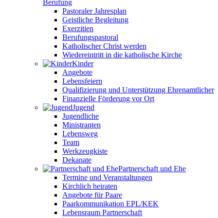
Berufung
Pastoraler Jahresplan
Geistliche Begleitung
Exerzitien
Berufungspastoral
Katholischer Christ werden
Wiedereintritt in die katholische Kirche
Kinder
Angebote
Lebensfeiern
Qualifizierung und Unterstützung Ehrenamtlicher
Finanzielle Förderung vor Ort
Jugend
Jugendliche
Ministranten
Lebensweg
Team
Werkzeugkiste
Dekanate
Partnerschaft und Ehe
Termine und Veranstaltungen
Kirchlich heiraten
Angebote für Paare
Paarkommunikation EPL/KEK
Lebensraum Partnerschaft