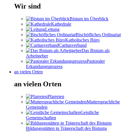
Wir sind
Bistum im Überblick
Kathedrale
Leitung
Bischöfliches Ordinariat
Katholisches Büro
Caritasverband
Das Bistum als
Arbeitgeber
Pastoraler
Erkundungsprozess
an vielen Orten
an vielen Orten
Pfarreien
Muttersprachliche
Gemeinden
Geistliche
Gemeinschaften
Bildungsstätten in Trägerschaft des Bistums