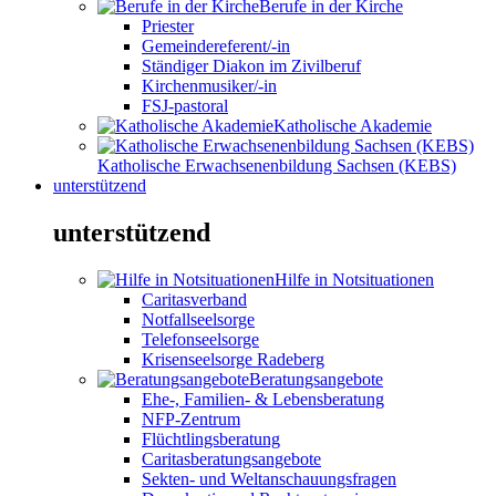
Berufe in der Kirche
Priester
Gemeindereferent/-in
Ständiger Diakon im Zivilberuf
Kirchenmusiker/-in
FSJ-pastoral
Katholische Akademie
Katholische Erwachsenenbildung Sachsen (KEBS)
unterstützend
unterstützend
Hilfe in Notsituationen
Caritasverband
Notfallseelsorge
Telefonseelsorge
Krisenseelsorge Radeberg
Beratungsangebote
Ehe-, Familien- & Lebensberatung
NFP-Zentrum
Flüchtlingsberatung
Caritasberatungsangebote
Sekten- und Weltanschauungsfragen