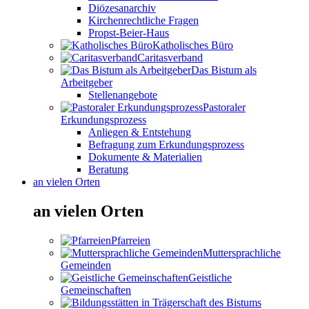
Diözesanarchiv
Kirchenrechtliche Fragen
Propst-Beier-Haus
Katholisches Büro
Caritasverband
Das Bistum als
Arbeitgeber
Stellenangebote
Pastoraler
Erkundungsprozess
Anliegen & Entstehung
Befragung zum Erkundungsprozess
Dokumente & Materialien
Beratung
an vielen Orten
an vielen Orten
Pfarreien
Muttersprachliche
Gemeinden
Geistliche
Gemeinschaften