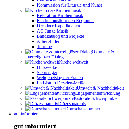
Kommission für Liturgie und Kunst
Kirchenmusik
Referat für Kirchenmusik
Kirchenmusik in den Regionen
Dresdner Kapellknaben
AG Junge Musik
Bandkatalog und Projekte
Arbeitshilfen
Termine
Ökumene &
interreligiöser Dialog
Kirche weltweit
Hilfswerke
Sternsinger
Weltgebetstag der Frauen
Im Bistum Dresden-Meißen
Umwelt & Nachhaltigkeit
Engagemententwicklung
Pastorale Schwerpunkte
Diözesanarchiv
Domschatzkammer
gut informiert
gut informiert