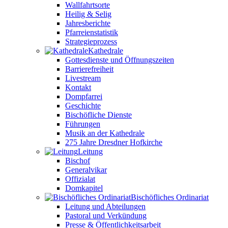
Wallfahrtsorte
Heilig & Selig
Jahresberichte
Pfarreienstatistik
Strategieprozess
Kathedrale
Gottesdienste und Öffnungszeiten
Barrierefreiheit
Livestream
Kontakt
Dompfarrei
Geschichte
Bischöfliche Dienste
Führungen
Musik an der Kathedrale
275 Jahre Dresdner Hofkirche
Leitung
Bischof
Generalvikar
Offizialat
Domkapitel
Bischöfliches Ordinariat
Leitung und Abteilungen
Pastoral und Verkündung
Presse & Öffentlichkeitsarbeit