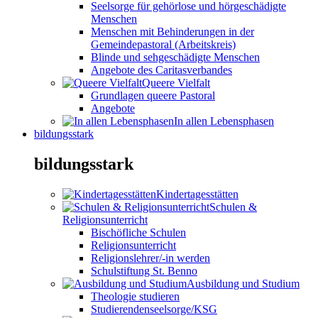
Seelsorge für gehörlose und hörgeschädigte
Menschen
Menschen mit Behinderungen in der
Gemeindepastoral (Arbeitskreis)
Blinde und sehgeschädigte Menschen
Angebote des Caritasverbandes
Queere Vielfalt
Grundlagen queere Pastoral
Angebote
In allen Lebensphasen
bildungsstark
bildungsstark
Kindertagesstätten
Schulen &
Religionsunterricht
Bischöfliche Schulen
Religionsunterricht
Religionslehrer/-in werden
Schulstiftung St. Benno
Ausbildung und Studium
Theologie studieren
Studierendenseelsorge/KSG