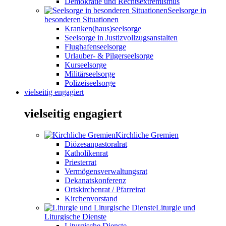
Demokratie und Rechtsextremismus
Seelsorge in
besonderen Situationen
Kranken(haus)seelsorge
Seelsorge in Justizvollzugsanstalten
Flughafenseelsorge
Urlauber- & Pilgerseelsorge
Kurseelsorge
Militärseelsorge
Polizeiseelsorge
vielseitig engagiert
vielseitig engagiert
Kirchliche Gremien
Diözesanpastoralrat
Katholikenrat
Priesterrat
Vermögensverwaltungsrat
Dekanatskonferenz
Ortskirchenrat / Pfarreirat
Kirchenvorstand
Liturgie und
Liturgische Dienste
Liturgische Dienste