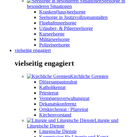
Seelsorge in
besonderen Situationen
Kranken(haus)seelsorge
Seelsorge in Justizvollzugsanstalten
Flughafenseelsorge
Urlauber- & Pilgerseelsorge
Kurseelsorge
Militärseelsorge
Polizeiseelsorge
vielseitig engagiert
vielseitig engagiert
Kirchliche Gremien
Diözesanpastoralrat
Katholikenrat
Priesterrat
Vermögensverwaltungsrat
Dekanatskonferenz
Ortskirchenrat / Pfarreirat
Kirchenvorstand
Liturgie und
Liturgische Dienste
Liturgische Dienste
Kommission für Liturgie und Kunst