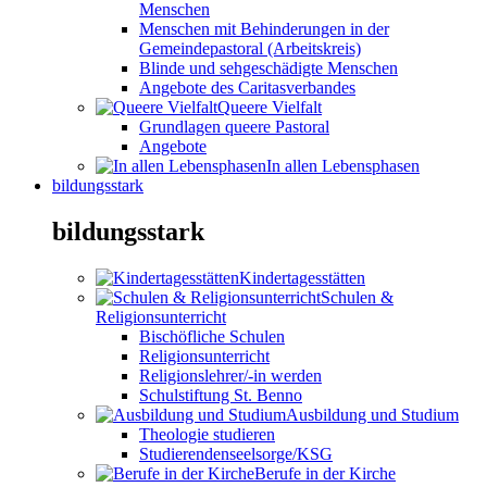
Menschen
Menschen mit Behinderungen in der
Gemeindepastoral (Arbeitskreis)
Blinde und sehgeschädigte Menschen
Angebote des Caritasverbandes
Queere Vielfalt
Grundlagen queere Pastoral
Angebote
In allen Lebensphasen
bildungsstark
bildungsstark
Kindertagesstätten
Schulen &
Religionsunterricht
Bischöfliche Schulen
Religionsunterricht
Religionslehrer/-in werden
Schulstiftung St. Benno
Ausbildung und Studium
Theologie studieren
Studierendenseelsorge/KSG
Berufe in der Kirche