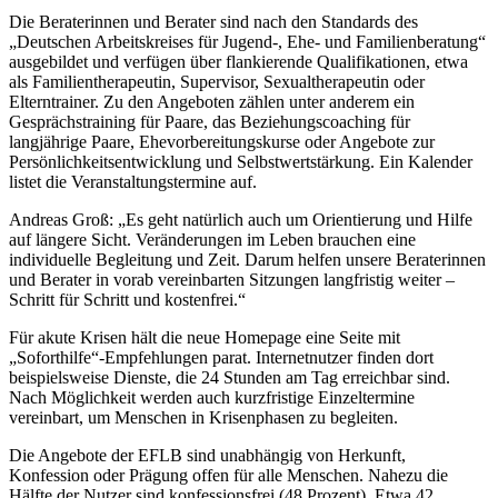
Die Beraterinnen und Berater sind nach den Standards des
„Deutschen Arbeitskreises für Jugend-, Ehe- und Familienberatung“
ausgebildet und verfügen über flankierende Qualifikationen, etwa
als Familientherapeutin, Supervisor, Sexualtherapeutin oder
Elterntrainer. Zu den Angeboten zählen unter anderem ein
Gesprächstraining für Paare, das Beziehungscoaching für
langjährige Paare, Ehevorbereitungskurse oder Angebote zur
Persönlichkeitsentwicklung und Selbstwertstärkung. Ein Kalender
listet die Veranstaltungstermine auf.
Andreas Groß: „Es geht natürlich auch um Orientierung und Hilfe
auf längere Sicht. Veränderungen im Leben brauchen eine
individuelle Begleitung und Zeit. Darum helfen unsere Beraterinnen
und Berater in vorab vereinbarten Sitzungen langfristig weiter –
Schritt für Schritt und kostenfrei.“
Für akute Krisen hält die neue Homepage eine Seite mit
„Soforthilfe“-Empfehlungen parat. Internetnutzer finden dort
beispielsweise Dienste, die 24 Stunden am Tag erreichbar sind.
Nach Möglichkeit werden auch kurzfristige Einzeltermine
vereinbart, um Menschen in Krisenphasen zu begleiten.
Die Angebote der EFLB sind unabhängig von Herkunft,
Konfession oder Prägung offen für alle Menschen. Nahezu die
Hälfte der Nutzer sind konfessionsfrei (48 Prozent). Etwa 42