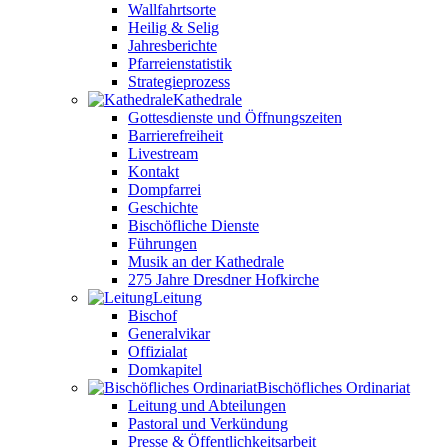
Wallfahrtsorte
Heilig & Selig
Jahresberichte
Pfarreienstatistik
Strategieprozess
Kathedrale
Gottesdienste und Öffnungszeiten
Barrierefreiheit
Livestream
Kontakt
Dompfarrei
Geschichte
Bischöfliche Dienste
Führungen
Musik an der Kathedrale
275 Jahre Dresdner Hofkirche
Leitung
Bischof
Generalvikar
Offizialat
Domkapitel
Bischöfliches Ordinariat
Leitung und Abteilungen
Pastoral und Verkündung
Presse & Öffentlichkeitsarbeit