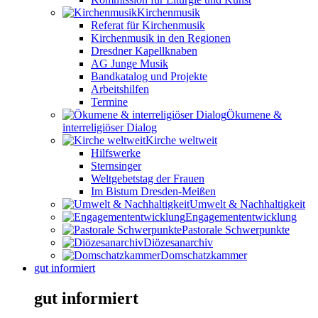
Kirchenmusik
Referat für Kirchenmusik
Kirchenmusik in den Regionen
Dresdner Kapellknaben
AG Junge Musik
Bandkatalog und Projekte
Arbeitshilfen
Termine
Ökumene &
interreligiöser Dialog
Kirche weltweit
Hilfswerke
Sternsinger
Weltgebetstag der Frauen
Im Bistum Dresden-Meißen
Umwelt & Nachhaltigkeit
Engagemententwicklung
Pastorale Schwerpunkte
Diözesanarchiv
Domschatzkammer
gut informiert
gut informiert