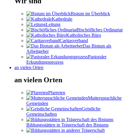
Wir sind
Bistum im Überblick
Kathedrale
Leitung
Bischöfliches Ordinariat
Katholisches Büro
Caritasverband
Das Bistum als
Arbeitgeber
Pastoraler
Erkundungsprozess
an vielen Orten
an vielen Orten
Pfarreien
Muttersprachliche
Gemeinden
Geistliche
Gemeinschaften
Bildungsstätten in Trägerschaft des Bistums