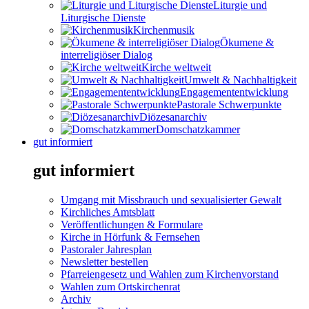
Liturgie und
Liturgische Dienste
Kirchenmusik
Ökumene &
interreligiöser Dialog
Kirche weltweit
Umwelt & Nachhaltigkeit
Engagemententwicklung
Pastorale Schwerpunkte
Diözesanarchiv
Domschatzkammer
gut informiert
gut informiert
Umgang mit Missbrauch und sexualisierter Gewalt
Kirchliches Amtsblatt
Veröffentlichungen & Formulare
Kirche in Hörfunk & Fernsehen
Pastoraler Jahresplan
Newsletter bestellen
Pfarreiengesetz und Wahlen zum Kirchenvorstand
Wahlen zum Ortskirchenrat
Archiv