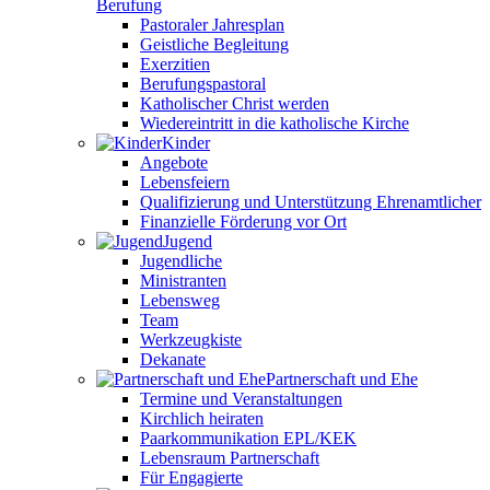
Berufung
Pastoraler Jahresplan
Geistliche Begleitung
Exerzitien
Berufungspastoral
Katholischer Christ werden
Wiedereintritt in die katholische Kirche
Kinder
Angebote
Lebensfeiern
Qualifizierung und Unterstützung Ehrenamtlicher
Finanzielle Förderung vor Ort
Jugend
Jugendliche
Ministranten
Lebensweg
Team
Werkzeugkiste
Dekanate
Partnerschaft und Ehe
Termine und Veranstaltungen
Kirchlich heiraten
Paarkommunikation EPL/KEK
Lebensraum Partnerschaft
Für Engagierte