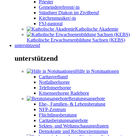
Priester
Gemeindereferent/-in
Ständiger Diakon im Zivilberuf
Kirchenmusiker/-in
FSJ-pastoral
Katholische Akademie
Katholische Erwachsenenbildung Sachsen (KEBS)
unterstützend
unterstützend
Hilfe in Notsituationen
Caritasverband
Notfallseelsorge
Telefonseelsorge
Krisenseelsorge Radeberg
Beratungsangebote
Ehe-, Familien- & Lebensberatung
NFP-Zentrum
Flüchtlingsberatung
Caritasberatungsangebote
Sekten- und Weltanschauungsfragen
Demokratie und Rechtsextremismus