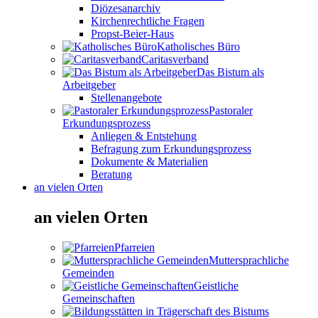
Diözesanarchiv
Kirchenrechtliche Fragen
Propst-Beier-Haus
Katholisches Büro
Caritasverband
Das Bistum als
Arbeitgeber
Stellenangebote
Pastoraler
Erkundungsprozess
Anliegen & Entstehung
Befragung zum Erkundungsprozess
Dokumente & Materialien
Beratung
an vielen Orten
an vielen Orten
Pfarreien
Muttersprachliche
Gemeinden
Geistliche
Gemeinschaften