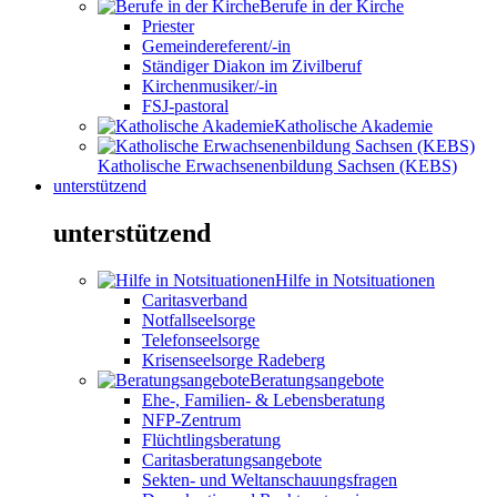
Berufe in der Kirche
Priester
Gemeindereferent/-in
Ständiger Diakon im Zivilberuf
Kirchenmusiker/-in
FSJ-pastoral
Katholische Akademie
Katholische Erwachsenenbildung Sachsen (KEBS)
unterstützend
unterstützend
Hilfe in Notsituationen
Caritasverband
Notfallseelsorge
Telefonseelsorge
Krisenseelsorge Radeberg
Beratungsangebote
Ehe-, Familien- & Lebensberatung
NFP-Zentrum
Flüchtlingsberatung
Caritasberatungsangebote
Sekten- und Weltanschauungsfragen