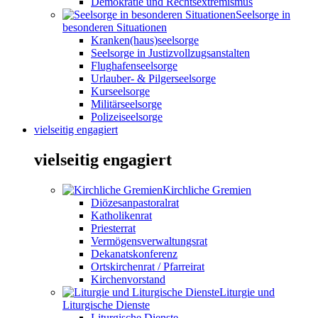
Demokratie und Rechtsextremismus
Seelsorge in
besonderen Situationen
Kranken(haus)seelsorge
Seelsorge in Justizvollzugsanstalten
Flughafenseelsorge
Urlauber- & Pilgerseelsorge
Kurseelsorge
Militärseelsorge
Polizeiseelsorge
vielseitig engagiert
vielseitig engagiert
Kirchliche Gremien
Diözesanpastoralrat
Katholikenrat
Priesterrat
Vermögensverwaltungsrat
Dekanatskonferenz
Ortskirchenrat / Pfarreirat
Kirchenvorstand
Liturgie und
Liturgische Dienste
Liturgische Dienste