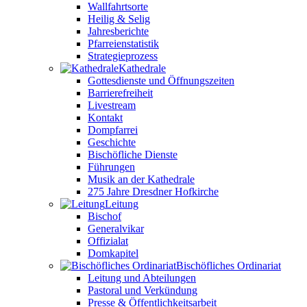
Wallfahrtsorte
Heilig & Selig
Jahresberichte
Pfarreienstatistik
Strategieprozess
Kathedrale
Gottesdienste und Öffnungszeiten
Barrierefreiheit
Livestream
Kontakt
Dompfarrei
Geschichte
Bischöfliche Dienste
Führungen
Musik an der Kathedrale
275 Jahre Dresdner Hofkirche
Leitung
Bischof
Generalvikar
Offizialat
Domkapitel
Bischöfliches Ordinariat
Leitung und Abteilungen
Pastoral und Verkündung
Presse & Öffentlichkeitsarbeit