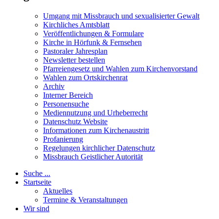
Umgang mit Missbrauch und sexualisierter Gewalt
Kirchliches Amtsblatt
Veröffentlichungen & Formulare
Kirche in Hörfunk & Fernsehen
Pastoraler Jahresplan
Newsletter bestellen
Pfarreiengesetz und Wahlen zum Kirchenvorstand
Wahlen zum Ortskirchenrat
Archiv
Interner Bereich
Personensuche
Mediennutzung und Urheberrecht
Datenschutz Website
Informationen zum Kirchenaustritt
Profanierung
Regelungen kirchlicher Datenschutz
Missbrauch Geistlicher Autorität
Suche ...
Startseite
Aktuelles
Termine & Veranstaltungen
Wir sind