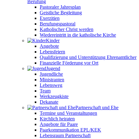
Berufung
Pastoraler Jahresplan
Geistliche Begleitung
Exerzitien
Berufungspastoral
Katholischer Christ werden
Wiedereintritt in die katholische Kirche
Kinder
Angebote
Lebensfeiern
Qualifizierung und Unterstützung Ehrenamtlicher
Finanzielle Förderung vor Ort
Jugend
Jugendliche
Ministranten
Lebensweg
Team
Werkzeugkiste
Dekanate
Partnerschaft und Ehe
Termine und Veranstaltungen
Kirchlich heiraten
Angebote für Paare
Paarkommunikation EPL/KEK
Lebensraum Partnerschaft