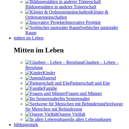
Bildungsstätten in anderer Trägerschaft
Klöster &
Ordensgemeinschaften
Innovative Projekte
Sorbischer pastoraler
Raum
mitten im Leben
Mitten im Leben
Glauben – Leben –
Berufung
Kinder
Jugend
Partnerschaft und Ehe
Familie
Frauen und Männer
Im Seniorenalter
Seelsorge
für Menschen mit Behinderung
Queere Vielfalt
In allen Lebensphasen
bildungsstark