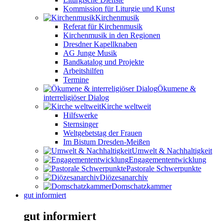
Kommission für Liturgie und Kunst
Kirchenmusik
Referat für Kirchenmusik
Kirchenmusik in den Regionen
Dresdner Kapellknaben
AG Junge Musik
Bandkatalog und Projekte
Arbeitshilfen
Termine
Ökumene &
interreligiöser Dialog
Kirche weltweit
Hilfswerke
Sternsinger
Weltgebetstag der Frauen
Im Bistum Dresden-Meißen
Umwelt & Nachhaltigkeit
Engagemententwicklung
Pastorale Schwerpunkte
Diözesanarchiv
Domschatzkammer
gut informiert
gut informiert