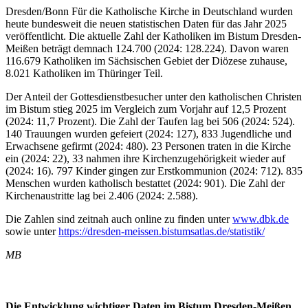
Dresden/Bonn Für die Katholische Kirche in Deutschland wurden
heute bundesweit die neuen statistischen Daten für das Jahr 2025
veröffentlicht. Die aktuelle Zahl der Katholiken im Bistum Dresden-
Meißen beträgt demnach 124.700 (2024: 128.224). Davon waren
116.679 Katholiken im Sächsischen Gebiet der Diözese zuhause,
8.021 Katholiken im Thüringer Teil.
Der Anteil der Gottesdienstbesucher unter den katholischen Christen
im Bistum stieg 2025 im Vergleich zum Vorjahr auf 12,5 Prozent
(2024: 11,7 Prozent). Die Zahl der Taufen lag bei 506 (2024: 524).
140 Trauungen wurden gefeiert (2024: 127), 833 Jugendliche und
Erwachsene gefirmt (2024: 480). 23 Personen traten in die Kirche
ein (2024: 22), 33 nahmen ihre Kirchenzugehörigkeit wieder auf
(2024: 16). 797 Kinder gingen zur Erstkommunion (2024: 712). 835
Menschen wurden katholisch bestattet (2024: 901). Die Zahl der
Kirchenaustritte lag bei 2.406 (2024: 2.588).
Die Zahlen sind zeitnah auch online zu finden unter
www.dbk.de
sowie unter
https://dresden-meissen.bistumsatlas.de/statistik/
MB
Die Entwicklung wichtiger Daten im Bistum Dresden-Meißen