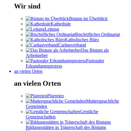
Wir sind
Bistum im Überblick
Kathedrale
Leitung
Bischöfliches Ordinariat
Katholisches Büro
Caritasverband
Das Bistum als
Arbeitgeber
Pastoraler
Erkundungsprozess
an vielen Orten
an vielen Orten
Pfarreien
Muttersprachliche
Gemeinden
Geistliche
Gemeinschaften
Bildungsstätten in Trägerschaft des Bistums