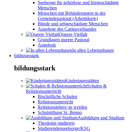
Seelsorge für gehörlose und hörgeschädigte
Menschen
Menschen mit Behinderungen in der
Gemeindepastoral (Arbeitskreis)
Blinde und sehgeschädigte Menschen
Angebote des Caritasverbandes
Queere Vielfalt
Grundlagen queere Pastoral
Angebote
In allen Lebensphasen
bildungsstark
bildungsstark
Kindertagesstätten
Schulen &
Religionsunterricht
Bischöfliche Schulen
Religionsunterricht
Religionslehrer/-in werden
Schulstiftung St. Benno
Ausbildung und Studium
Theologie studieren
Studierendenseelsorge/KSG