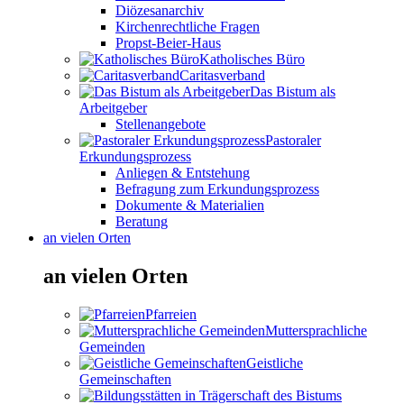
Diözesanarchiv
Kirchenrechtliche Fragen
Propst-Beier-Haus
Katholisches Büro
Caritasverband
Das Bistum als
Arbeitgeber
Stellenangebote
Pastoraler
Erkundungsprozess
Anliegen & Entstehung
Befragung zum Erkundungsprozess
Dokumente & Materialien
Beratung
an vielen Orten
an vielen Orten
Pfarreien
Muttersprachliche
Gemeinden
Geistliche
Gemeinschaften