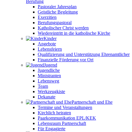
Berufung
Pastoraler Jahresplan
Geistliche Begleitung
Exerzitien
Berufungspastoral
Katholischer Christ werden
Wiedereintritt in die katholische Kirche
Kinder
Angebote
Lebensfeiern
Qualifizierung und Unterstützung Ehrenamtlicher
Finanzielle Förderung vor Ort
Jugend
Jugendliche
Ministranten
Lebensweg
Team
Werkzeugkiste
Dekanate
Partnerschaft und Ehe
Termine und Veranstaltungen
Kirchlich heiraten
Paarkommunikation EPL/KEK
Lebensraum Partnerschaft
Für Engagierte