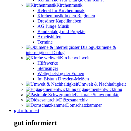
Kirchenmusik
Referat für Kirchenmusik
Kirchenmusik in den Regionen
Dresdner Kapellknaben
AG Junge Musik
Bandkatalog und Projekte
Arbeitshilfen
Termine
Ökumene &
interreligiöser Dialog
Kirche weltweit
Hilfswerke
Sternsinger
Weltgebetstag der Frauen
Im Bistum Dresden-Meißen
Umwelt & Nachhaltigkeit
Engagemententwicklung
Pastorale Schwerpunkte
Diözesanarchiv
Domschatzkammer
gut informiert
gut informiert