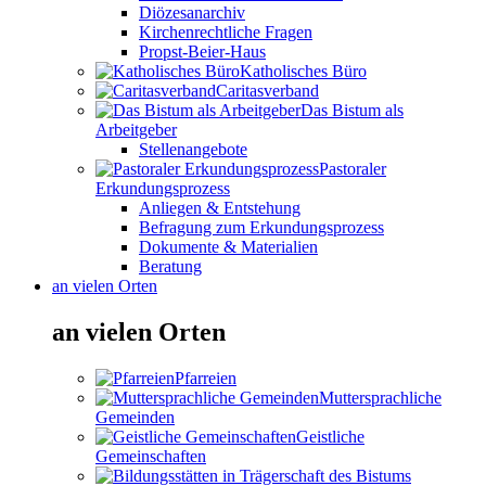
Diözesanarchiv
Kirchenrechtliche Fragen
Propst-Beier-Haus
Katholisches Büro
Caritasverband
Das Bistum als
Arbeitgeber
Stellenangebote
Pastoraler
Erkundungsprozess
Anliegen & Entstehung
Befragung zum Erkundungsprozess
Dokumente & Materialien
Beratung
an vielen Orten
an vielen Orten
Pfarreien
Muttersprachliche
Gemeinden
Geistliche
Gemeinschaften