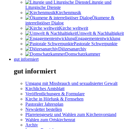
Liturgie und
Liturgische Dienste
Kirchenmusik
Ökumene &
interreligiöser Dialog
Kirche weltweit
Umwelt & Nachhaltigkeit
Engagemententwicklung
Pastorale Schwerpunkte
Diözesanarchiv
Domschatzkammer
gut informiert
gut informiert
Umgang mit Missbrauch und sexualisierter Gewalt
Kirchliches Amtsblatt
Veröffentlichungen & Formulare
Kirche in Hörfunk & Fernsehen
Pastoraler Jahresplan
Newsletter bestellen
Pfarreiengesetz und Wahlen zum Kirchenvorstand
Wahlen zum Ortskirchenrat
Archiv