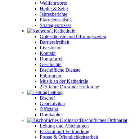
Wallfahrtsorte
Heilig & Selig
Jahresberichte
Pfarreienstatistik
Strategieprozess
Kathedrale
Gottesdienste und Öffnungszeiten
Barrierefreiheit
Livestream
Kontakt
Dompfarrei
Geschichte
Bischöfliche Dienste
Führungen
Musik an der Kathedrale
275 Jahre Dresdner Hofkirche
Leitung
Bischof
Generalvikar
Offizialat
Domkapitel
Bischöfliches Ordinariat
Leitung und Abteilungen
Pastoral und Verkündung
Presse & Öffentlichkeitsarbeit