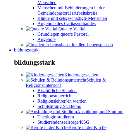
Menschen
Menschen mit Behinderungen in der
Gemeindepastoral (Arbeitskreis)
Blinde und sehgeschädigte Menschen
Angebote des Caritasverbandes
Queere Vielfalt
Grundlagen queere Pastoral
Angebote
In allen Lebensphasen
bildungsstark
bildungsstark
Kindertagesstätten
Schulen &
Religionsunterricht
Bischöfliche Schulen
Religionsunterricht
Religionslehrer/-in werden
Schulstiftung St. Benno
Ausbildung und Studium
Theologie studieren
Studierendenseelsorge/KSG
Berufe in der Kirche