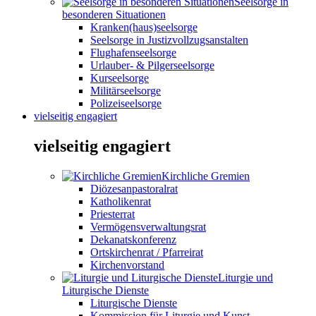
Seelsorge in
besonderen Situationen
Kranken(haus)seelsorge
Seelsorge in Justizvollzugsanstalten
Flughafenseelsorge
Urlauber- & Pilgerseelsorge
Kurseelsorge
Militärseelsorge
Polizeiseelsorge
vielseitig engagiert
vielseitig engagiert
Kirchliche Gremien
Diözesanpastoralrat
Katholikenrat
Priesterrat
Vermögensverwaltungsrat
Dekanatskonferenz
Ortskirchenrat / Pfarreirat
Kirchenvorstand
Liturgie und
Liturgische Dienste
Liturgische Dienste
Kommission für Liturgie und Kunst