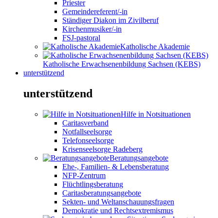
Priester
Gemeindereferent/-in
Ständiger Diakon im Zivilberuf
Kirchenmusiker/-in
FSJ-pastoral
Katholische Akademie
Katholische Erwachsenenbildung Sachsen (KEBS)
unterstützend
unterstützend
Hilfe in Notsituationen
Caritasverband
Notfallseelsorge
Telefonseelsorge
Krisenseelsorge Radeberg
Beratungsangebote
Ehe-, Familien- & Lebensberatung
NFP-Zentrum
Flüchtlingsberatung
Caritasberatungsangebote
Sekten- und Weltanschauungsfragen
Demokratie und Rechtsextremismus