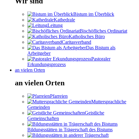
Wir sind
Bistum im Überblick
Kathedrale
Leitung
Bischöfliches Ordinariat
Katholisches Büro
Caritasverband
Das Bistum als
Arbeitgeber
Pastoraler
Erkundungsprozess
an vielen Orten
an vielen Orten
Pfarreien
Muttersprachliche
Gemeinden
Geistliche
Gemeinschaften
Bildungsstätten in Trägerschaft des Bistums