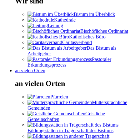
Wir sind
Bistum im Überblick
Kathedrale
Leitung
Bischöfliches Ordinariat
Katholisches Büro
Caritasverband
Das Bistum als
Arbeitgeber
Pastoraler
Erkundungsprozess
an vielen Orten
an vielen Orten
Pfarreien
Muttersprachliche
Gemeinden
Geistliche
Gemeinschaften
Bildungsstätten in Trägerschaft des Bistums