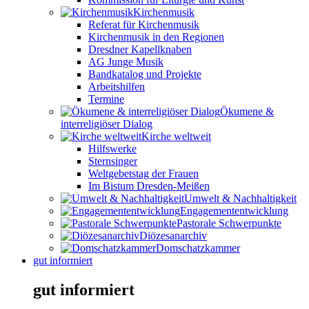
Kirchenmusik
Referat für Kirchenmusik
Kirchenmusik in den Regionen
Dresdner Kapellknaben
AG Junge Musik
Bandkatalog und Projekte
Arbeitshilfen
Termine
Ökumene &
interreligiöser Dialog
Kirche weltweit
Hilfswerke
Sternsinger
Weltgebetstag der Frauen
Im Bistum Dresden-Meißen
Umwelt & Nachhaltigkeit
Engagemententwicklung
Pastorale Schwerpunkte
Diözesanarchiv
Domschatzkammer
gut informiert
gut informiert