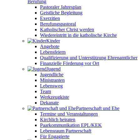
Berufung
Pastoraler Jahresplan
Geistliche Begleitung
Exerzitien
Berufungspastoral
Katholischer Christ werden
Wiedereintritt in die katholische Kirche
Kinder
Angebote
Lebensfeiern
Qualifizierung und Unterstützung Ehrenamtlicher
Finanzielle Förderung vor Ort
Jugend
Jugendliche
Ministranten
Lebensweg
Team
Werkzeugkiste
Dekanate
Partnerschaft und Ehe
Termine und Veranstaltungen
Kirchlich heiraten
Paarkommunikation EPL/KEK
Lebensraum Partnerschaft
Für Engagierte