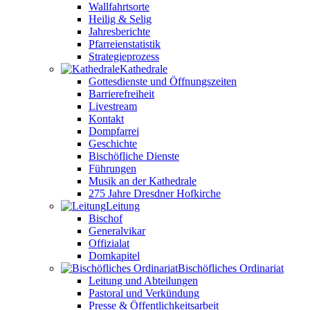
Wallfahrtsorte
Heilig & Selig
Jahresberichte
Pfarreienstatistik
Strategieprozess
Kathedrale
Gottesdienste und Öffnungszeiten
Barrierefreiheit
Livestream
Kontakt
Dompfarrei
Geschichte
Bischöfliche Dienste
Führungen
Musik an der Kathedrale
275 Jahre Dresdner Hofkirche
Leitung
Bischof
Generalvikar
Offizialat
Domkapitel
Bischöfliches Ordinariat
Leitung und Abteilungen
Pastoral und Verkündung
Presse & Öffentlichkeitsarbeit