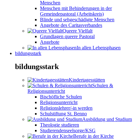
Menschen
Menschen mit Behinderungen in der
Gemeindepastoral (Arbeitskreis)
Blinde und sehgeschädigte Menschen
Angebote des Caritasverbandes
Queere Vielfalt
Grundlagen queere Pastoral
Angebote
In allen Lebensphasen
bildungsstark
bildungsstark
Kindertagesstätten
Schulen &
Religionsunterricht
Bischöfliche Schulen
Religionsunterricht
Religionslehrer/-in werden
Schulstiftung St. Benno
Ausbildung und Studium
Theologie studieren
Studierendenseelsorge/KSG
Berufe in der Kirche