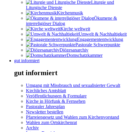
Liturgie und
Liturgische Dienste
Kirchenmusik
Ökumene &
interreligiöser Dialog
Kirche weltweit
Umwelt & Nachhaltigkeit
Engagemententwicklung
Pastorale Schwerpunkte
Diözesanarchiv
Domschatzkammer
gut informiert
gut informiert
Umgang mit Missbrauch und sexualisierter Gewalt
Kirchliches Amtsblatt
Veröffentlichungen & Formulare
Kirche in Hörfunk & Fernsehen
Pastoraler Jahresplan
Newsletter bestellen
Pfarreiengesetz und Wahlen zum Kirchenvorstand
Wahlen zum Ortskirchenrat
Archiv