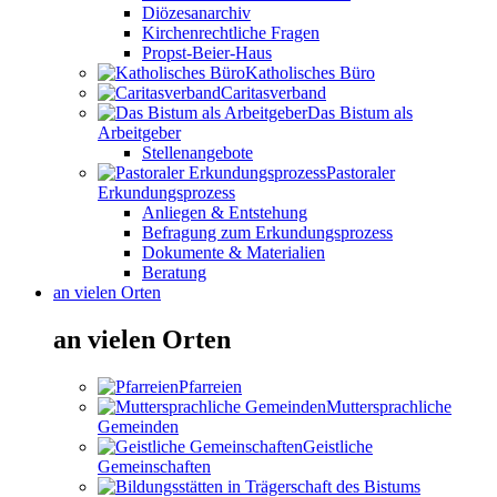
Diözesanarchiv
Kirchenrechtliche Fragen
Propst-Beier-Haus
Katholisches Büro
Caritasverband
Das Bistum als
Arbeitgeber
Stellenangebote
Pastoraler
Erkundungsprozess
Anliegen & Entstehung
Befragung zum Erkundungsprozess
Dokumente & Materialien
Beratung
an vielen Orten
an vielen Orten
Pfarreien
Muttersprachliche
Gemeinden
Geistliche
Gemeinschaften