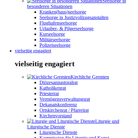
Seelsorge in
besonderen Situationen
Kranken(haus)seelsorge
Seelsorge in Justizvollzugsanstalten
Flughafenseelsorge
Urlauber- & Pilgerseelsorge
Kurseelsorge
Militärseelsorge
Polizeiseelsorge
vielseitig engagiert
vielseitig engagiert
Kirchliche Gremien
Diözesanpastoralrat
Katholikenrat
Priesterrat
Vermögensverwaltungsrat
Dekanatskonferenz
Ortskirchenrat / Pfarreirat
Kirchenvorstand
Liturgie und
Liturgische Dienste
Liturgische Dienste
Kommission für Liturgie und Kunst