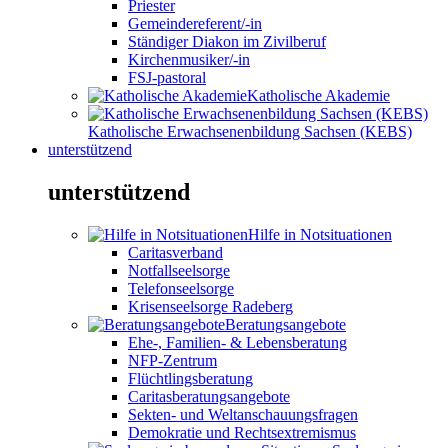
Priester
Gemeindereferent/-in
Ständiger Diakon im Zivilberuf
Kirchenmusiker/-in
FSJ-pastoral
Katholische Akademie
Katholische Erwachsenenbildung Sachsen (KEBS)
unterstützend
unterstützend
Hilfe in Notsituationen
Caritasverband
Notfallseelsorge
Telefonseelsorge
Krisenseelsorge Radeberg
Beratungsangebote
Ehe-, Familien- & Lebensberatung
NFP-Zentrum
Flüchtlingsberatung
Caritasberatungsangebote
Sekten- und Weltanschauungsfragen
Demokratie und Rechtsextremismus