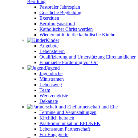
Berufung
Pastoraler Jahresplan
Geistliche Begleitung
Exerzitien
Berufungspastoral
Katholischer Christ werden
Wiedereintritt in die katholische Kirche
Kinder
Angebote
Lebensfeiern
Qualifizierung und Unterstützung Ehrenamtlicher
Finanzielle Förderung vor Ort
Jugend
Jugendliche
Ministranten
Lebensweg
Team
Werkzeugkiste
Dekanate
Partnerschaft und Ehe
Termine und Veranstaltungen
Kirchlich heiraten
Paarkommunikation EPL/KEK
Lebensraum Partnerschaft
Für Engagierte