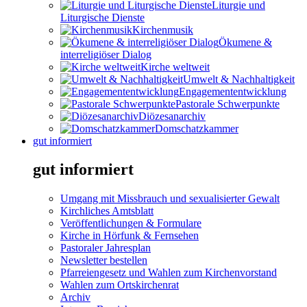
Liturgie und
Liturgische Dienste
Kirchenmusik
Ökumene &
interreligiöser Dialog
Kirche weltweit
Umwelt & Nachhaltigkeit
Engagemententwicklung
Pastorale Schwerpunkte
Diözesanarchiv
Domschatzkammer
gut informiert
gut informiert
Umgang mit Missbrauch und sexualisierter Gewalt
Kirchliches Amtsblatt
Veröffentlichungen & Formulare
Kirche in Hörfunk & Fernsehen
Pastoraler Jahresplan
Newsletter bestellen
Pfarreiengesetz und Wahlen zum Kirchenvorstand
Wahlen zum Ortskirchenrat
Archiv