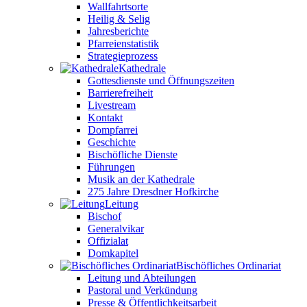
Wallfahrtsorte
Heilig & Selig
Jahresberichte
Pfarreienstatistik
Strategieprozess
Kathedrale
Gottesdienste und Öffnungszeiten
Barrierefreiheit
Livestream
Kontakt
Dompfarrei
Geschichte
Bischöfliche Dienste
Führungen
Musik an der Kathedrale
275 Jahre Dresdner Hofkirche
Leitung
Bischof
Generalvikar
Offizialat
Domkapitel
Bischöfliches Ordinariat
Leitung und Abteilungen
Pastoral und Verkündung
Presse & Öffentlichkeitsarbeit