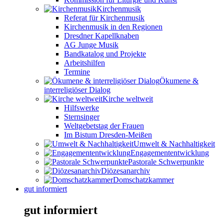
Kirchenmusik
Referat für Kirchenmusik
Kirchenmusik in den Regionen
Dresdner Kapellknaben
AG Junge Musik
Bandkatalog und Projekte
Arbeitshilfen
Termine
Ökumene &
interreligiöser Dialog
Kirche weltweit
Hilfswerke
Sternsinger
Weltgebetstag der Frauen
Im Bistum Dresden-Meißen
Umwelt & Nachhaltigkeit
Engagemententwicklung
Pastorale Schwerpunkte
Diözesanarchiv
Domschatzkammer
gut informiert
gut informiert