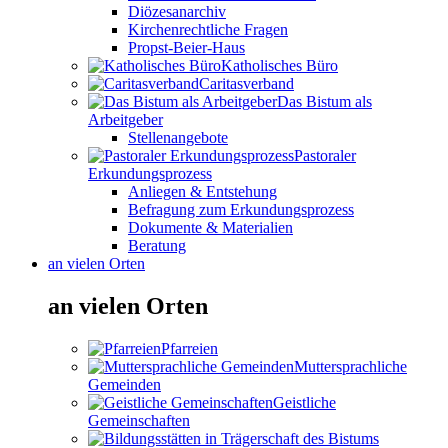
Diözesanarchiv
Kirchenrechtliche Fragen
Propst-Beier-Haus
Katholisches Büro
Caritasverband
Das Bistum als
Arbeitgeber
Stellenangebote
Pastoraler
Erkundungsprozess
Anliegen & Entstehung
Befragung zum Erkundungsprozess
Dokumente & Materialien
Beratung
an vielen Orten
an vielen Orten
Pfarreien
Muttersprachliche
Gemeinden
Geistliche
Gemeinschaften