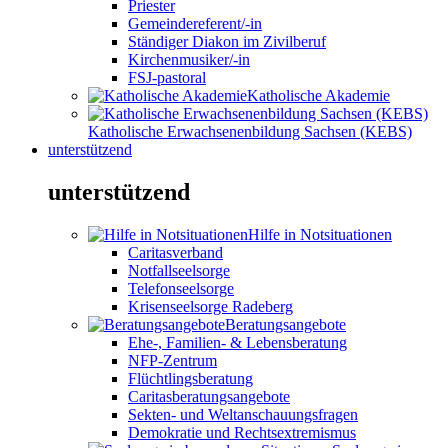
Priester
Gemeindereferent/-in
Ständiger Diakon im Zivilberuf
Kirchenmusiker/-in
FSJ-pastoral
Katholische Akademie
Katholische Erwachsenenbildung Sachsen (KEBS)
unterstützend
unterstützend
Hilfe in Notsituationen
Caritasverband
Notfallseelsorge
Telefonseelsorge
Krisenseelsorge Radeberg
Beratungsangebote
Ehe-, Familien- & Lebensberatung
NFP-Zentrum
Flüchtlingsberatung
Caritasberatungsangebote
Sekten- und Weltanschauungsfragen
Demokratie und Rechtsextremismus