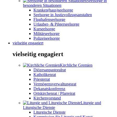
Seelsorge in
besonderen Situationen
Kranken(haus)seelsorge
Seelsorge in Justizvollzugsanstalten
Flughafenseelsorge
Urlauber- & Pilgerseelsorge
Kurseelsorge
Militärseelsorge
Polizeiseelsorge
vielseitig engagiert
vielseitig engagiert
Kirchliche Gremien
Diözesanpastoralrat
Katholikenrat
Priesterrat
Vermögensverwaltungsrat
Dekanatskonferenz
Ortskirchenrat / Pfarreirat
Kirchenvorstand
Liturgie und
Liturgische Dienste
Liturgische Dienste
Kommission für Liturgie und Kunst