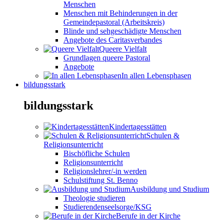
Menschen
Menschen mit Behinderungen in der
Gemeindepastoral (Arbeitskreis)
Blinde und sehgeschädigte Menschen
Angebote des Caritasverbandes
Queere Vielfalt
Grundlagen queere Pastoral
Angebote
In allen Lebensphasen
bildungsstark
bildungsstark
Kindertagesstätten
Schulen &
Religionsunterricht
Bischöfliche Schulen
Religionsunterricht
Religionslehrer/-in werden
Schulstiftung St. Benno
Ausbildung und Studium
Theologie studieren
Studierendenseelsorge/KSG
Berufe in der Kirche