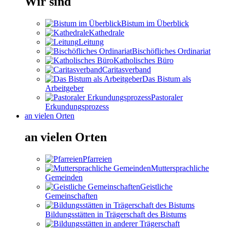
Wir sind
Bistum im Überblick
Kathedrale
Leitung
Bischöfliches Ordinariat
Katholisches Büro
Caritasverband
Das Bistum als
Arbeitgeber
Pastoraler
Erkundungsprozess
an vielen Orten
an vielen Orten
Pfarreien
Muttersprachliche
Gemeinden
Geistliche
Gemeinschaften
Bildungsstätten in Trägerschaft des Bistums