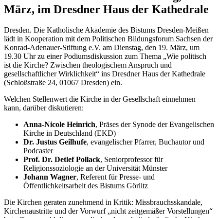
März, im Dresdner Haus der Kathedrale
Dresden. Die Katholische Akademie des Bistums Dresden-Meißen
lädt in Kooperation mit dem Politischen Bildungsforum Sachsen der
Konrad-Adenauer-Stiftung e.V. am Dienstag, den 19. März, um
19.30 Uhr zu einer Podiumsdiskussion zum Thema „Wie politisch
ist die Kirche? Zwischen theologischem Anspruch und
gesellschaftlicher Wirklichkeit“ ins Dresdner Haus der Kathedrale
(Schloßstraße 24, 01067 Dresden) ein.
Welchen Stellenwert die Kirche in der Gesellschaft einnehmen
kann, darüber diskutieren:
Anna-Nicole Heinrich
, Präses der Synode der Evangelischen
Kirche in Deutschland (EKD)
Dr. Justus Geilhufe
, evangelischer Pfarrer, Buchautor und
Podcaster
Prof. Dr. Detlef Pollack
, Seniorprofessor für
Religionssoziologie an der Universität Münster
Johann Wagner
, Referent für Presse- und
Öffentlichkeitsarbeit des Bistums Görlitz
Die Kirchen geraten zunehmend in Kritik: Missbrauchsskandale,
Kirchenaustritte und der Vorwurf „nicht zeitgemäßer Vorstellungen“