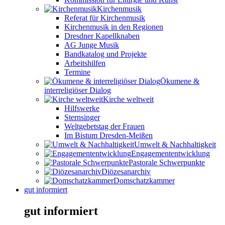
Kirchenmusik
Referat für Kirchenmusik
Kirchenmusik in den Regionen
Dresdner Kapellknaben
AG Junge Musik
Bandkatalog und Projekte
Arbeitshilfen
Termine
Ökumene &
interreligiöser Dialog
Kirche weltweit
Hilfswerke
Sternsinger
Weltgebetstag der Frauen
Im Bistum Dresden-Meißen
Umwelt & Nachhaltigkeit
Engagemententwicklung
Pastorale Schwerpunkte
Diözesanarchiv
Domschatzkammer
gut informiert
gut informiert