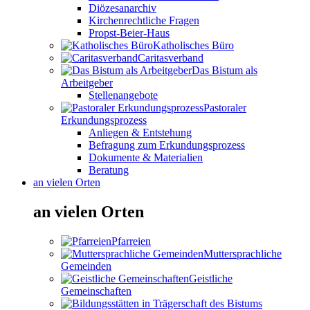
Diözesanarchiv
Kirchenrechtliche Fragen
Propst-Beier-Haus
Katholisches Büro
Caritasverband
Das Bistum als
Arbeitgeber
Stellenangebote
Pastoraler
Erkundungsprozess
Anliegen & Entstehung
Befragung zum Erkundungsprozess
Dokumente & Materialien
Beratung
an vielen Orten
an vielen Orten
Pfarreien
Muttersprachliche
Gemeinden
Geistliche
Gemeinschaften