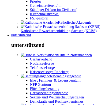
Priester
Gemeindereferent/-in
Ständiger Diakon im Zivilberuf
Kirchenmusiker/-in
FSJ-pastoral
Katholische Akademie
Katholische Erwachsenenbildung Sachsen (KEBS)
unterstützend
unterstützend
Hilfe in Notsituationen
Caritasverband
Notfallseelsorge
Telefonseelsorge
Krisenseelsorge Radeberg
Beratungsangebote
Ehe-, Familien- & Lebensberatung
NFP-Zentrum
Flüchtlingsberatung
Caritasberatungsangebote
Sekten- und Weltanschauungsfragen
Demokratie und Rechtsextremismus