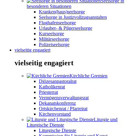
Seelsorge in
besonderen Situationen
Kranken(haus)seelsorge
Seelsorge in Justizvollzugsanstalten
Flughafenseelsorge
Urlauber- & Pilgerseelsorge
Kurseelsorge
Militärseelsorge
Polizeiseelsorge
vielseitig engagiert
vielseitig engagiert
Kirchliche Gremien
Diözesanpastoralrat
Katholikenrat
Priesterrat
Vermögensverwaltungsrat
Dekanatskonferenz
Ortskirchenrat / Pfarreirat
Kirchenvorstand
Liturgie und
Liturgische Dienste
Liturgische Dienste
Kommission für Liturgie und Kunst