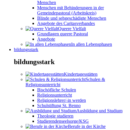
Menschen
Menschen mit Behinderungen in der
Gemeindepastoral (Arbeitskreis)
Blinde und sehgeschädigte Menschen
Angebote des Caritasverbandes
Queere Vielfalt
Grundlagen queere Pastoral
Angebote
In allen Lebensphasen
bildungsstark
bildungsstark
Kindertagesstätten
Schulen &
Religionsunterricht
Bischöfliche Schulen
Religionsunterricht
Religionslehrer/-in werden
Schulstiftung St. Benno
Ausbildung und Studium
Theologie studieren
Studierendenseelsorge/KSG
Berufe in der Kirche