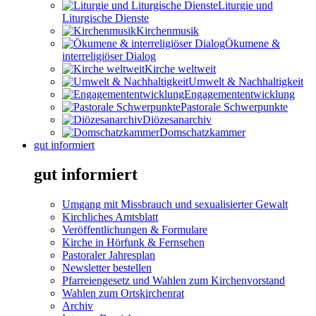
Liturgie und
Liturgische Dienste
Kirchenmusik
Ökumene &
interreligiöser Dialog
Kirche weltweit
Umwelt & Nachhaltigkeit
Engagemententwicklung
Pastorale Schwerpunkte
Diözesanarchiv
Domschatzkammer
gut informiert
gut informiert
Umgang mit Missbrauch und sexualisierter Gewalt
Kirchliches Amtsblatt
Veröffentlichungen & Formulare
Kirche in Hörfunk & Fernsehen
Pastoraler Jahresplan
Newsletter bestellen
Pfarreiengesetz und Wahlen zum Kirchenvorstand
Wahlen zum Ortskirchenrat
Archiv