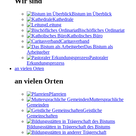
Wir sind
Bistum im Überblick
Kathedrale
Leitung
Bischöfliches Ordinariat
Katholisches Büro
Caritasverband
Das Bistum als
Arbeitgeber
Pastoraler
Erkundungsprozess
an vielen Orten
an vielen Orten
Pfarreien
Muttersprachliche
Gemeinden
Geistliche
Gemeinschaften
Bildungsstätten in Trägerschaft des Bistums