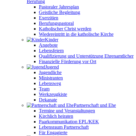
Berufung
Pastoraler Jahresplan
Geistliche Begleitung
Exerzitien
Berufungspastoral
Katholischer Christ werden
Wiedereintritt in die katholische Kirche
Kinder
Angebote
Lebensfeiern
Qualifizierung und Unterstützung Ehrenamtlicher
Finanzielle Förderung vor Ort
Jugend
Jugendliche
Ministranten
Lebensweg
Team
Werkzeugkiste
Dekanate
Partnerschaft und Ehe
Termine und Veranstaltungen
Kirchlich heiraten
Paarkommunikation EPL/KEK
Lebensraum Partnerschaft
Für Engagierte