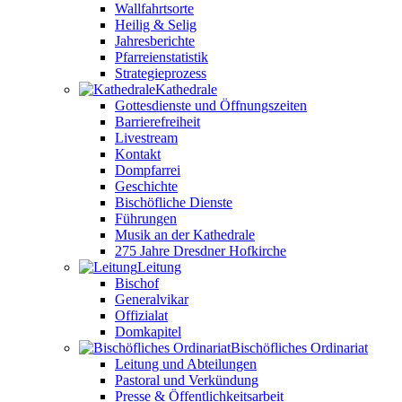
Wallfahrtsorte
Heilig & Selig
Jahresberichte
Pfarreienstatistik
Strategieprozess
Kathedrale
Gottesdienste und Öffnungszeiten
Barrierefreiheit
Livestream
Kontakt
Dompfarrei
Geschichte
Bischöfliche Dienste
Führungen
Musik an der Kathedrale
275 Jahre Dresdner Hofkirche
Leitung
Bischof
Generalvikar
Offizialat
Domkapitel
Bischöfliches Ordinariat
Leitung und Abteilungen
Pastoral und Verkündung
Presse & Öffentlichkeitsarbeit