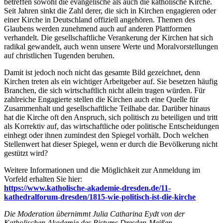
betreffen sowohl die evangelische als auch die katholische Kirche.
Seit Jahren sinkt die Zahl derer, die sich in Kirchen engagieren oder
einer Kirche in Deutschland offiziell angehören. Themen des
Glaubens werden zunehmend auch auf anderen Plattformen
verhandelt. Die gesellschaftliche Verankerung der Kirchen hat sich
radikal gewandelt, auch wenn unsere Werte und Moralvorstellungen
auf christlichen Tugenden beruhen.
Damit ist jedoch noch nicht das gesamte Bild gezeichnet, denn
Kirchen treten als ein wichtiger Arbeitgeber auf. Sie besetzen häufig
Branchen, die sich wirtschaftlich nicht allein tragen würden. Für
zahlreiche Engagierte stellen die Kirchen auch eine Quelle für
Zusammenhalt und gesellschaftliche Teilhabe dar. Darüber hinaus
hat die Kirche oft den Anspruch, sich politisch zu beteiligen und tritt
als Korrektiv auf, das wirtschaftliche oder politische Entscheidungen
einhegt oder ihnen zumindest den Spiegel vorhält. Doch welchen
Stellenwert hat dieser Spiegel, wenn er durch die Bevölkerung nicht
gestützt wird?
Weitere Informationen und die Möglichkeit zur Anmeldung im
Vorfeld erhalten Sie hier:
https://www.katholische-akademie-dresden.de/11-
kathedralforum-dresden/1815-wie-politisch-ist-die-kirche
Die Moderation übernimmt Julia Catharina Eydt von der
Katholischen Akademie des Bistums Dresden-Meißen.