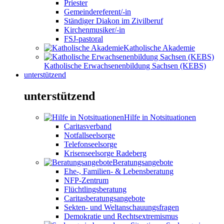
Priester
Gemeindereferent/-in
Ständiger Diakon im Zivilberuf
Kirchenmusiker/-in
FSJ-pastoral
Katholische Akademie
Katholische Erwachsenenbildung Sachsen (KEBS)
unterstützend
unterstützend
Hilfe in Notsituationen
Caritasverband
Notfallseelsorge
Telefonseelsorge
Krisenseelsorge Radeberg
Beratungsangebote
Ehe-, Familien- & Lebensberatung
NFP-Zentrum
Flüchtlingsberatung
Caritasberatungsangebote
Sekten- und Weltanschauungsfragen
Demokratie und Rechtsextremismus