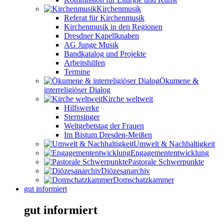
Kirchenmusik
Referat für Kirchenmusik
Kirchenmusik in den Regionen
Dresdner Kapellknaben
AG Junge Musik
Bandkatalog und Projekte
Arbeitshilfen
Termine
Ökumene &
interreligiöser Dialog
Kirche weltweit
Hilfswerke
Sternsinger
Weltgebetstag der Frauen
Im Bistum Dresden-Meißen
Umwelt & Nachhaltigkeit
Engagemententwicklung
Pastorale Schwerpunkte
Diözesanarchiv
Domschatzkammer
gut informiert
gut informiert