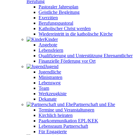
Berufung
Pastoraler Jahresplan
Geistliche Begleitung
Exerzitien
Berufungspastoral
Katholischer Christ werden
Wiedereintritt in die katholische Kirche
Kinder
Angebote
Lebensfeiern
Qualifizierung und Unterstützung Ehrenamtlicher
Finanzielle Förderung vor Ort
Jugend
Jugendliche
Ministranten
Lebensweg
Team
Werkzeugkiste
Dekanate
Partnerschaft und Ehe
Termine und Veranstaltungen
Kirchlich heiraten
Paarkommunikation EPL/KEK
Lebensraum Partnerschaft
Für Engagierte