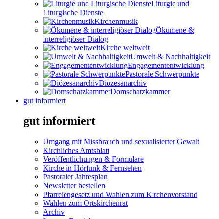
Liturgie und
Liturgische Dienste
Kirchenmusik
Ökumene &
interreligiöser Dialog
Kirche weltweit
Umwelt & Nachhaltigkeit
Engagemententwicklung
Pastorale Schwerpunkte
Diözesanarchiv
Domschatzkammer
gut informiert
gut informiert
Umgang mit Missbrauch und sexualisierter Gewalt
Kirchliches Amtsblatt
Veröffentlichungen & Formulare
Kirche in Hörfunk & Fernsehen
Pastoraler Jahresplan
Newsletter bestellen
Pfarreiengesetz und Wahlen zum Kirchenvorstand
Wahlen zum Ortskirchenrat
Archiv