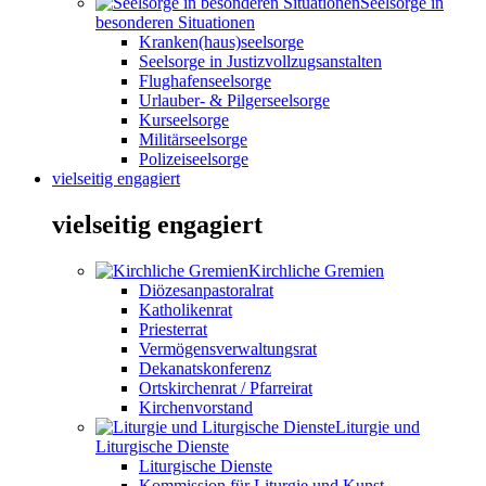
Seelsorge in
besonderen Situationen
Kranken(haus)seelsorge
Seelsorge in Justizvollzugsanstalten
Flughafenseelsorge
Urlauber- & Pilgerseelsorge
Kurseelsorge
Militärseelsorge
Polizeiseelsorge
vielseitig engagiert
vielseitig engagiert
Kirchliche Gremien
Diözesanpastoralrat
Katholikenrat
Priesterrat
Vermögensverwaltungsrat
Dekanatskonferenz
Ortskirchenrat / Pfarreirat
Kirchenvorstand
Liturgie und
Liturgische Dienste
Liturgische Dienste
Kommission für Liturgie und Kunst