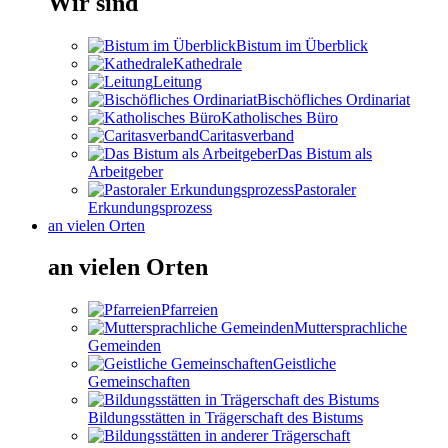
Wir sind
Bistum im Überblick
Kathedrale
Leitung
Bischöfliches Ordinariat
Katholisches Büro
Caritasverband
Das Bistum als
Arbeitgeber
Pastoraler
Erkundungsprozess
an vielen Orten
an vielen Orten
Pfarreien
Muttersprachliche
Gemeinden
Geistliche
Gemeinschaften
Bildungsstätten in Trägerschaft des Bistums