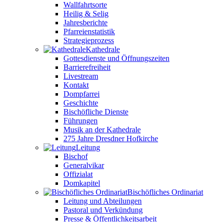
Wallfahrtsorte
Heilig & Selig
Jahresberichte
Pfarreienstatistik
Strategieprozess
Kathedrale
Gottesdienste und Öffnungszeiten
Barrierefreiheit
Livestream
Kontakt
Dompfarrei
Geschichte
Bischöfliche Dienste
Führungen
Musik an der Kathedrale
275 Jahre Dresdner Hofkirche
Leitung
Bischof
Generalvikar
Offizialat
Domkapitel
Bischöfliches Ordinariat
Leitung und Abteilungen
Pastoral und Verkündung
Presse & Öffentlichkeitsarbeit