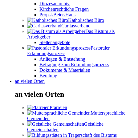
Diözesanarchiv
Kirchenrechtliche Fragen
Propst-Beier-Haus
Katholisches Büro
Caritasverband
Das Bistum als
Arbeitgeber
Stellenangebote
Pastoraler
Erkundungsprozess
Anliegen & Entstehung
Befragung zum Erkundungsprozess
Dokumente & Materialien
Beratung
an vielen Orten
an vielen Orten
Pfarreien
Muttersprachliche
Gemeinden
Geistliche
Gemeinschaften