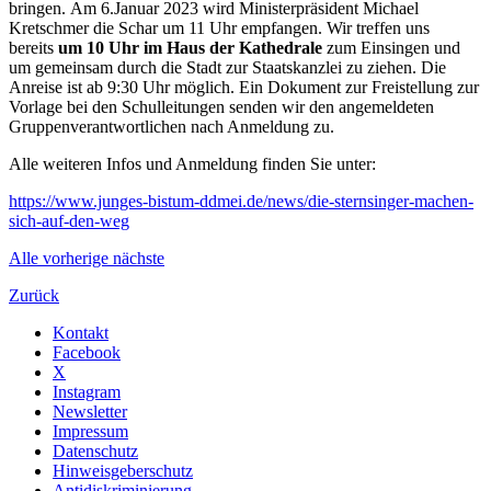
bringen. Am 6.Januar 2023 wird Ministerpräsident Michael
Kretschmer die Schar um 11 Uhr empfangen. Wir treffen uns
bereits
um 10 Uhr im Haus der Kathedrale
zum Einsingen und
um gemeinsam durch die Stadt zur Staatskanzlei zu ziehen. Die
Anreise ist ab 9:30 Uhr möglich. Ein Dokument zur Freistellung zur
Vorlage bei den Schulleitungen senden wir den angemeldeten
Gruppenverantwortlichen nach Anmeldung zu.
Alle weiteren Infos und Anmeldung finden Sie unter:
https://www.junges-bistum-ddmei.de/news/die-sternsinger-machen-
sich-auf-den-weg
Alle
vorherige
nächste
Zurück
Kontakt
Facebook
X
Instagram
Newsletter
Impressum
Datenschutz
Hinweisgeberschutz
Antidiskriminierung