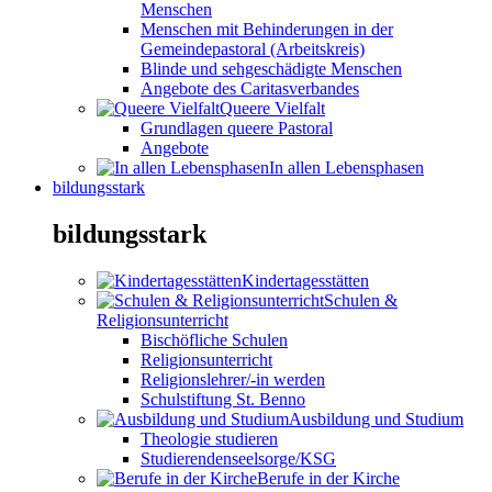
Menschen
Menschen mit Behinderungen in der
Gemeindepastoral (Arbeitskreis)
Blinde und sehgeschädigte Menschen
Angebote des Caritasverbandes
Queere Vielfalt
Grundlagen queere Pastoral
Angebote
In allen Lebensphasen
bildungsstark
bildungsstark
Kindertagesstätten
Schulen &
Religionsunterricht
Bischöfliche Schulen
Religionsunterricht
Religionslehrer/-in werden
Schulstiftung St. Benno
Ausbildung und Studium
Theologie studieren
Studierendenseelsorge/KSG
Berufe in der Kirche