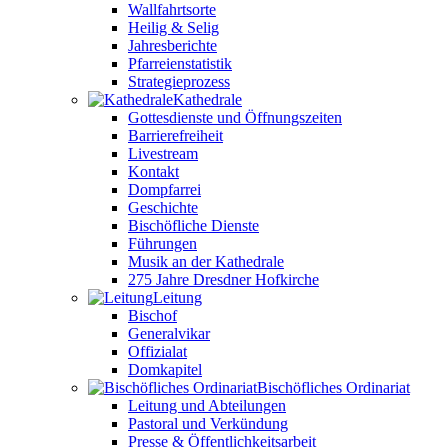
Wallfahrtsorte
Heilig & Selig
Jahresberichte
Pfarreienstatistik
Strategieprozess
Kathedrale
Gottesdienste und Öffnungszeiten
Barrierefreiheit
Livestream
Kontakt
Dompfarrei
Geschichte
Bischöfliche Dienste
Führungen
Musik an der Kathedrale
275 Jahre Dresdner Hofkirche
Leitung
Bischof
Generalvikar
Offizialat
Domkapitel
Bischöfliches Ordinariat
Leitung und Abteilungen
Pastoral und Verkündung
Presse & Öffentlichkeitsarbeit