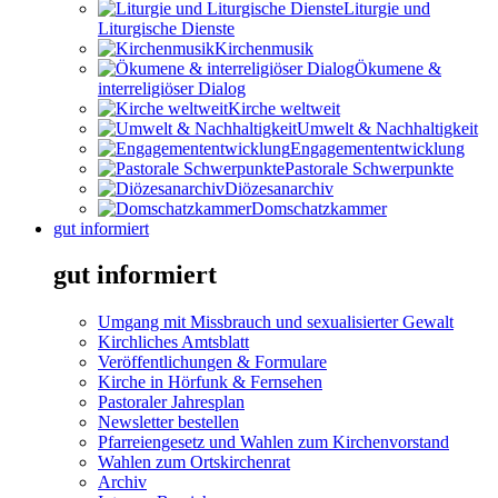
Liturgie und
Liturgische Dienste
Kirchenmusik
Ökumene &
interreligiöser Dialog
Kirche weltweit
Umwelt & Nachhaltigkeit
Engagemententwicklung
Pastorale Schwerpunkte
Diözesanarchiv
Domschatzkammer
gut informiert
gut informiert
Umgang mit Missbrauch und sexualisierter Gewalt
Kirchliches Amtsblatt
Veröffentlichungen & Formulare
Kirche in Hörfunk & Fernsehen
Pastoraler Jahresplan
Newsletter bestellen
Pfarreiengesetz und Wahlen zum Kirchenvorstand
Wahlen zum Ortskirchenrat
Archiv