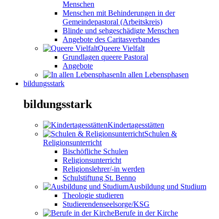
Menschen
Menschen mit Behinderungen in der
Gemeindepastoral (Arbeitskreis)
Blinde und sehgeschädigte Menschen
Angebote des Caritasverbandes
Queere Vielfalt
Grundlagen queere Pastoral
Angebote
In allen Lebensphasen
bildungsstark
bildungsstark
Kindertagesstätten
Schulen &
Religionsunterricht
Bischöfliche Schulen
Religionsunterricht
Religionslehrer/-in werden
Schulstiftung St. Benno
Ausbildung und Studium
Theologie studieren
Studierendenseelsorge/KSG
Berufe in der Kirche