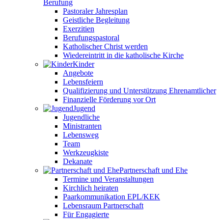
Berufung
Pastoraler Jahresplan
Geistliche Begleitung
Exerzitien
Berufungspastoral
Katholischer Christ werden
Wiedereintritt in die katholische Kirche
Kinder
Angebote
Lebensfeiern
Qualifizierung und Unterstützung Ehrenamtlicher
Finanzielle Förderung vor Ort
Jugend
Jugendliche
Ministranten
Lebensweg
Team
Werkzeugkiste
Dekanate
Partnerschaft und Ehe
Termine und Veranstaltungen
Kirchlich heiraten
Paarkommunikation EPL/KEK
Lebensraum Partnerschaft
Für Engagierte