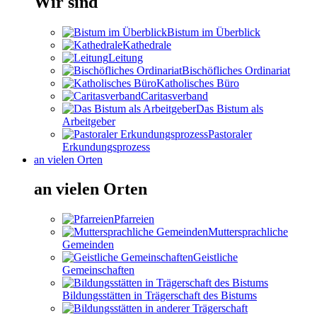
Wir sind
Bistum im Überblick
Kathedrale
Leitung
Bischöfliches Ordinariat
Katholisches Büro
Caritasverband
Das Bistum als
Arbeitgeber
Pastoraler
Erkundungsprozess
an vielen Orten
an vielen Orten
Pfarreien
Muttersprachliche
Gemeinden
Geistliche
Gemeinschaften
Bildungsstätten in Trägerschaft des Bistums