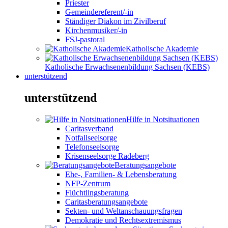
Priester
Gemeindereferent/-in
Ständiger Diakon im Zivilberuf
Kirchenmusiker/-in
FSJ-pastoral
Katholische Akademie
Katholische Erwachsenenbildung Sachsen (KEBS)
unterstützend
unterstützend
Hilfe in Notsituationen
Caritasverband
Notfallseelsorge
Telefonseelsorge
Krisenseelsorge Radeberg
Beratungsangebote
Ehe-, Familien- & Lebensberatung
NFP-Zentrum
Flüchtlingsberatung
Caritasberatungsangebote
Sekten- und Weltanschauungsfragen
Demokratie und Rechtsextremismus