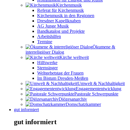
Kirchenmusik
Referat für Kirchenmusik
Kirchenmusik in den Regionen
Dresdner Kapellknaben
AG Junge Musik
Bandkatalog und Projekte
Arbeitshilfen
Termine
Ökumene &
interreligiöser Dialog
Kirche weltweit
Hilfswerke
Sternsinger
Weltgebetstag der Frauen
Im Bistum Dresden-Meißen
Umwelt & Nachhaltigkeit
Engagemententwicklung
Pastorale Schwerpunkte
Diözesanarchiv
Domschatzkammer
gut informiert
gut informiert