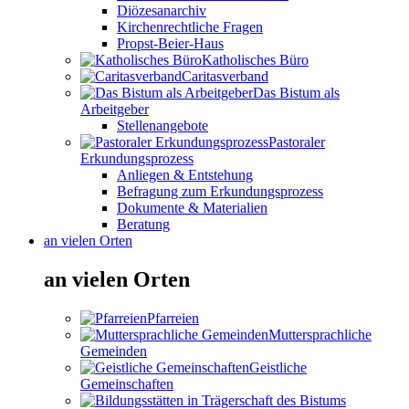
Diözesanarchiv
Kirchenrechtliche Fragen
Propst-Beier-Haus
Katholisches Büro
Caritasverband
Das Bistum als
Arbeitgeber
Stellenangebote
Pastoraler
Erkundungsprozess
Anliegen & Entstehung
Befragung zum Erkundungsprozess
Dokumente & Materialien
Beratung
an vielen Orten
an vielen Orten
Pfarreien
Muttersprachliche
Gemeinden
Geistliche
Gemeinschaften