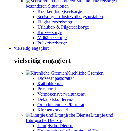
Seelsorge in
besonderen Situationen
Kranken(haus)seelsorge
Seelsorge in Justizvollzugsanstalten
Flughafenseelsorge
Urlauber- & Pilgerseelsorge
Kurseelsorge
Militärseelsorge
Polizeiseelsorge
vielseitig engagiert
vielseitig engagiert
Kirchliche Gremien
Diözesanpastoralrat
Katholikenrat
Priesterrat
Vermögensverwaltungsrat
Dekanatskonferenz
Ortskirchenrat / Pfarreirat
Kirchenvorstand
Liturgie und
Liturgische Dienste
Liturgische Dienste
Kommission für Liturgie und Kunst