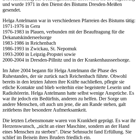
und wurde 1971 in den Dienst des Bistums Dresden-Meißen
gesendet.
Helga Antelmann war in verschiedenen Pfarreien des Bistums tätig:
1971-1976 in Gera
1976-1983 in Plauen, verbunden mit der Beauftragung für die
Dekanatskinderseelsorge
1983-1986 in Reichenbach
1986-1993 in Zwickau, St. Nepomuk
1993-2000 in Leipzig-Propstei sowie
2000-2004 in Dresden-Pillnitz und in der Krankenhausseelsorge.
Im Jahre 2004 begann für Helga Antelmann die Phase des
Ruhestandes, der sie zurück nach Reichenbach führte. Obwohl
bereits in den letzten Jahren ihre Kräfte nachließen, pflegte sie
etliche Kontakte und blieb weiterhin eine begeisterte Leserin und
Radiohörerin. Helga Antelmann hatte selbst wenige Ansprüche. Es
war ihr jedoch ein Bedürfnis, anderen zu helfen. Der Sorge um
andere Menschen, oft auch um jene, die am Rande stehen, galt
zeitlebens ihre besondere Aufmerksamkeit.
Die letzten Lebensmonate waren von Krankheit geprägt. Es war ihr
Herzenswunsch, „nicht an einer Maschine, sondern an der Hand
eines Menschen zu sterben“. Diese Sehnsucht fand Erfüllung. Sie
schlief im Beisein ihres Bruders friedlich ein.