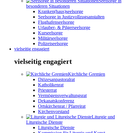
Seelsorge in
besonderen Situationen
Kranken(haus)seelsorge
Seelsorge in Justizvollzugsanstalten
Flughafenseelsorge
Urlauber- & Pilgerseelsorge
Kurseelsorge
Militärseelsorge
Polizeiseelsorge
vielseitig engagiert
vielseitig engagiert
Kirchliche Gremien
Diözesanpastoralrat
Katholikenrat
Priesterrat
Vermögensverwaltungsrat
Dekanatskonferenz
Ortskirchenrat / Pfarreirat
Kirchenvorstand
Liturgie und
Liturgische Dienste
Liturgische Dienste
Kommission für Liturgie und Kunst