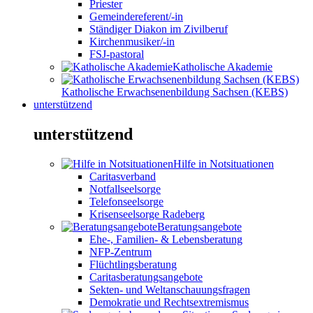
Priester
Gemeindereferent/-in
Ständiger Diakon im Zivilberuf
Kirchenmusiker/-in
FSJ-pastoral
Katholische Akademie
Katholische Erwachsenenbildung Sachsen (KEBS)
unterstützend
unterstützend
Hilfe in Notsituationen
Caritasverband
Notfallseelsorge
Telefonseelsorge
Krisenseelsorge Radeberg
Beratungsangebote
Ehe-, Familien- & Lebensberatung
NFP-Zentrum
Flüchtlingsberatung
Caritasberatungsangebote
Sekten- und Weltanschauungsfragen
Demokratie und Rechtsextremismus