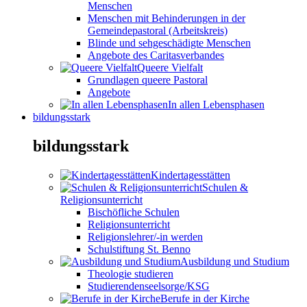
Menschen
Menschen mit Behinderungen in der
Gemeindepastoral (Arbeitskreis)
Blinde und sehgeschädigte Menschen
Angebote des Caritasverbandes
Queere Vielfalt
Grundlagen queere Pastoral
Angebote
In allen Lebensphasen
bildungsstark
bildungsstark
Kindertagesstätten
Schulen &
Religionsunterricht
Bischöfliche Schulen
Religionsunterricht
Religionslehrer/-in werden
Schulstiftung St. Benno
Ausbildung und Studium
Theologie studieren
Studierendenseelsorge/KSG
Berufe in der Kirche