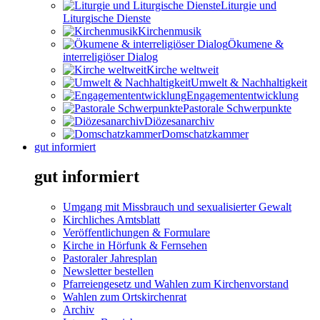
Liturgie und
Liturgische Dienste
Kirchenmusik
Ökumene &
interreligiöser Dialog
Kirche weltweit
Umwelt & Nachhaltigkeit
Engagemententwicklung
Pastorale Schwerpunkte
Diözesanarchiv
Domschatzkammer
gut informiert
gut informiert
Umgang mit Missbrauch und sexualisierter Gewalt
Kirchliches Amtsblatt
Veröffentlichungen & Formulare
Kirche in Hörfunk & Fernsehen
Pastoraler Jahresplan
Newsletter bestellen
Pfarreiengesetz und Wahlen zum Kirchenvorstand
Wahlen zum Ortskirchenrat
Archiv