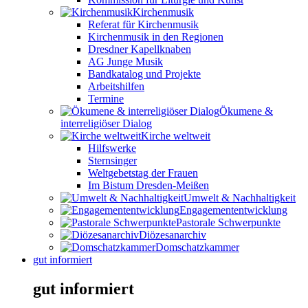
Kirchenmusik
Referat für Kirchenmusik
Kirchenmusik in den Regionen
Dresdner Kapellknaben
AG Junge Musik
Bandkatalog und Projekte
Arbeitshilfen
Termine
Ökumene &
interreligiöser Dialog
Kirche weltweit
Hilfswerke
Sternsinger
Weltgebetstag der Frauen
Im Bistum Dresden-Meißen
Umwelt & Nachhaltigkeit
Engagemententwicklung
Pastorale Schwerpunkte
Diözesanarchiv
Domschatzkammer
gut informiert
gut informiert