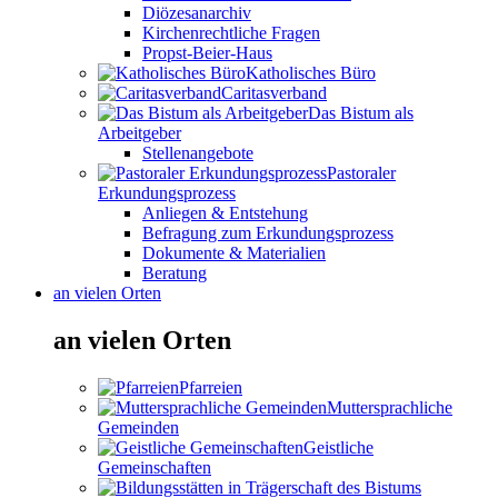
Diözesanarchiv
Kirchenrechtliche Fragen
Propst-Beier-Haus
Katholisches Büro
Caritasverband
Das Bistum als
Arbeitgeber
Stellenangebote
Pastoraler
Erkundungsprozess
Anliegen & Entstehung
Befragung zum Erkundungsprozess
Dokumente & Materialien
Beratung
an vielen Orten
an vielen Orten
Pfarreien
Muttersprachliche
Gemeinden
Geistliche
Gemeinschaften