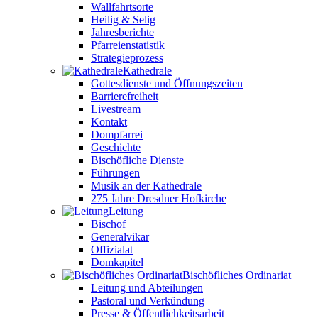
Wallfahrtsorte
Heilig & Selig
Jahresberichte
Pfarreienstatistik
Strategieprozess
Kathedrale
Gottesdienste und Öffnungszeiten
Barrierefreiheit
Livestream
Kontakt
Dompfarrei
Geschichte
Bischöfliche Dienste
Führungen
Musik an der Kathedrale
275 Jahre Dresdner Hofkirche
Leitung
Bischof
Generalvikar
Offizialat
Domkapitel
Bischöfliches Ordinariat
Leitung und Abteilungen
Pastoral und Verkündung
Presse & Öffentlichkeitsarbeit