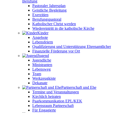
Berufung
Pastoraler Jahresplan
Geistliche Begleitung
Exerzitien
Berufungspastoral
Katholischer Christ werden
Wiedereintritt in die katholische Kirche
Kinder
Angebote
Lebensfeiern
Qualifizierung und Unterstützung Ehrenamtlicher
Finanzielle Förderung vor Ort
Jugend
Jugendliche
Ministranten
Lebensweg
Team
Werkzeugkiste
Dekanate
Partnerschaft und Ehe
Termine und Veranstaltungen
Kirchlich heiraten
Paarkommunikation EPL/KEK
Lebensraum Partnerschaft
Für Engagierte