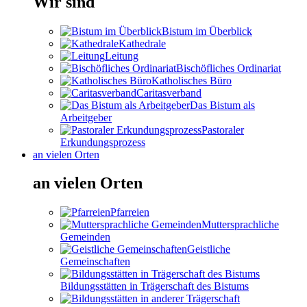
Wir sind
Bistum im Überblick
Kathedrale
Leitung
Bischöfliches Ordinariat
Katholisches Büro
Caritasverband
Das Bistum als
Arbeitgeber
Pastoraler
Erkundungsprozess
an vielen Orten
an vielen Orten
Pfarreien
Muttersprachliche
Gemeinden
Geistliche
Gemeinschaften
Bildungsstätten in Trägerschaft des Bistums