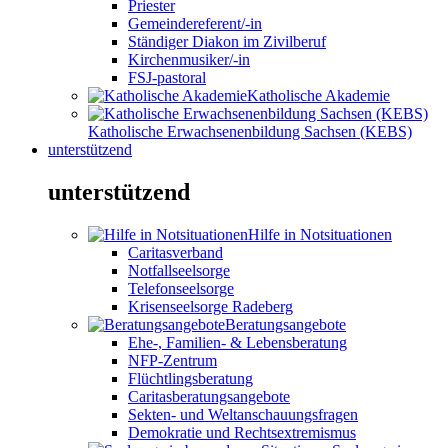
Priester
Gemeindereferent/-in
Ständiger Diakon im Zivilberuf
Kirchenmusiker/-in
FSJ-pastoral
Katholische Akademie
Katholische Erwachsenenbildung Sachsen (KEBS)
unterstützend
unterstützend
Hilfe in Notsituationen
Caritasverband
Notfallseelsorge
Telefonseelsorge
Krisenseelsorge Radeberg
Beratungsangebote
Ehe-, Familien- & Lebensberatung
NFP-Zentrum
Flüchtlingsberatung
Caritasberatungsangebote
Sekten- und Weltanschauungsfragen
Demokratie und Rechtsextremismus