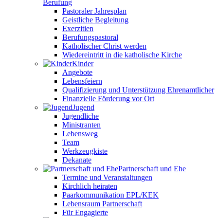
Berufung
Pastoraler Jahresplan
Geistliche Begleitung
Exerzitien
Berufungspastoral
Katholischer Christ werden
Wiedereintritt in die katholische Kirche
Kinder
Angebote
Lebensfeiern
Qualifizierung und Unterstützung Ehrenamtlicher
Finanzielle Förderung vor Ort
Jugend
Jugendliche
Ministranten
Lebensweg
Team
Werkzeugkiste
Dekanate
Partnerschaft und Ehe
Termine und Veranstaltungen
Kirchlich heiraten
Paarkommunikation EPL/KEK
Lebensraum Partnerschaft
Für Engagierte