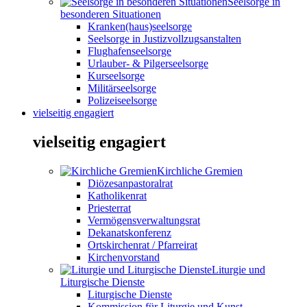
Seelsorge in
besonderen Situationen
Kranken(haus)seelsorge
Seelsorge in Justizvollzugsanstalten
Flughafenseelsorge
Urlauber- & Pilgerseelsorge
Kurseelsorge
Militärseelsorge
Polizeiseelsorge
vielseitig engagiert
vielseitig engagiert
Kirchliche Gremien
Diözesanpastoralrat
Katholikenrat
Priesterrat
Vermögensverwaltungsrat
Dekanatskonferenz
Ortskirchenrat / Pfarreirat
Kirchenvorstand
Liturgie und
Liturgische Dienste
Liturgische Dienste
Kommission für Liturgie und Kunst