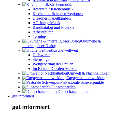
Kirchenmusik
Referat für Kirchenmusik
Kirchenmusik in den Regionen
Dresdner Kapellknaben
AG Junge Musik
Bandkatalog und Projekte
Arbeitshilfen
Termine
Ökumene &
interreligiöser Dialog
Kirche weltweit
Hilfswerke
Sternsinger
Weltgebetstag der Frauen
Im Bistum Dresden-Meißen
Umwelt & Nachhaltigkeit
Engagemententwicklung
Pastorale Schwerpunkte
Diözesanarchiv
Domschatzkammer
gut informiert
gut informiert