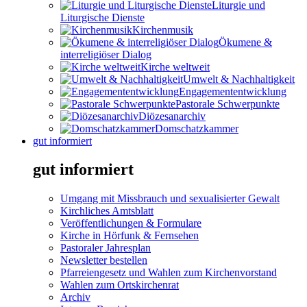
Liturgie und
Liturgische Dienste
Kirchenmusik
Ökumene &
interreligiöser Dialog
Kirche weltweit
Umwelt & Nachhaltigkeit
Engagemententwicklung
Pastorale Schwerpunkte
Diözesanarchiv
Domschatzkammer
gut informiert
gut informiert
Umgang mit Missbrauch und sexualisierter Gewalt
Kirchliches Amtsblatt
Veröffentlichungen & Formulare
Kirche in Hörfunk & Fernsehen
Pastoraler Jahresplan
Newsletter bestellen
Pfarreiengesetz und Wahlen zum Kirchenvorstand
Wahlen zum Ortskirchenrat
Archiv