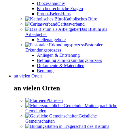
Diözesanarchiv
Kirchenrechtliche Fragen
Propst-Beier-Haus
Katholisches Büro
Caritasverband
Das Bistum als
Arbeitgeber
Stellenangebote
Pastoraler
Erkundungsprozess
Anliegen & Entstehung
Befragung zum Erkundungsprozess
Dokumente & Materialien
Beratung
an vielen Orten
an vielen Orten
Pfarreien
Muttersprachliche
Gemeinden
Geistliche
Gemeinschaften