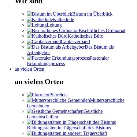
Wir sind
Bistum im Überblick
Kathedrale
Leitung
Bischöfliches Ordinariat
Katholisches Büro
Caritasverband
Das Bistum als
Arbeitgeber
Pastoraler
Erkundungsprozess
an vielen Orten
an vielen Orten
Pfarreien
Muttersprachliche
Gemeinden
Geistliche
Gemeinschaften
Bildungsstätten in Trägerschaft des Bistums