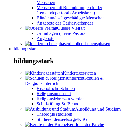
Menschen
Menschen mit Behinderungen in der
Gemeindepastoral (Arbeitskreis)
Blinde und sehgeschädigte Menschen
Angebote des Caritasverbandes
Queere Vielfalt
Grundlagen queere Pastoral
Angebote
In allen Lebensphasen
bildungsstark
bildungsstark
Kindertagesstätten
Schulen &
Religionsunterricht
Bischöfliche Schulen
Religionsunterricht
Religionslehrer/-in werden
Schulstiftung St. Benno
Ausbildung und Studium
Theologie studieren
Studierendenseelsorge/KSG
Berufe in der Kirche