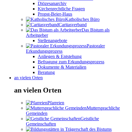
Diözesanarchiv
Kirchenrechtliche Fragen
Propst-Beier-Haus
Katholisches Büro
Caritasverband
Das Bistum als
Arbeitgeber
Stellenangebote
Pastoraler
Erkundungsprozess
Anliegen & Entstehung
Befragung zum Erkundungsprozess
Dokumente & Materialien
Beratung
an vielen Orten
an vielen Orten
Pfarreien
Muttersprachliche
Gemeinden
Geistliche
Gemeinschaften