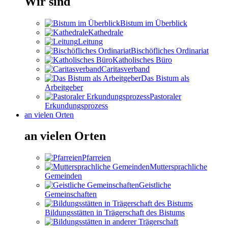
Wir sind
Bistum im Überblick
Kathedrale
Leitung
Bischöfliches Ordinariat
Katholisches Büro
Caritasverband
Das Bistum als
Arbeitgeber
Pastoraler
Erkundungsprozess
an vielen Orten
an vielen Orten
Pfarreien
Muttersprachliche
Gemeinden
Geistliche
Gemeinschaften
Bildungsstätten in Trägerschaft des Bistums