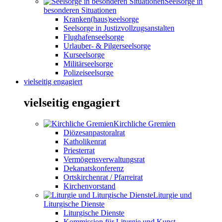
Seelsorge in
besonderen Situationen
Kranken(haus)seelsorge
Seelsorge in Justizvollzugsanstalten
Flughafenseelsorge
Urlauber- & Pilgerseelsorge
Kurseelsorge
Militärseelsorge
Polizeiseelsorge
vielseitig engagiert
vielseitig engagiert
Kirchliche Gremien
Diözesanpastoralrat
Katholikenrat
Priesterrat
Vermögensverwaltungsrat
Dekanatskonferenz
Ortskirchenrat / Pfarreirat
Kirchenvorstand
Liturgie und
Liturgische Dienste
Liturgische Dienste
Kommission für Liturgie und Kunst