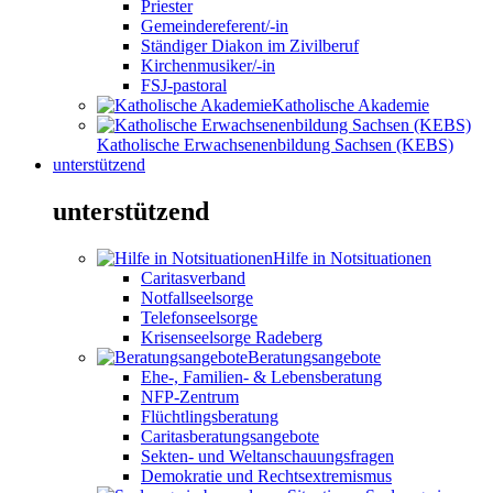
Priester
Gemeindereferent/-in
Ständiger Diakon im Zivilberuf
Kirchenmusiker/-in
FSJ-pastoral
Katholische Akademie
Katholische Erwachsenenbildung Sachsen (KEBS)
unterstützend
unterstützend
Hilfe in Notsituationen
Caritasverband
Notfallseelsorge
Telefonseelsorge
Krisenseelsorge Radeberg
Beratungsangebote
Ehe-, Familien- & Lebensberatung
NFP-Zentrum
Flüchtlingsberatung
Caritasberatungsangebote
Sekten- und Weltanschauungsfragen
Demokratie und Rechtsextremismus