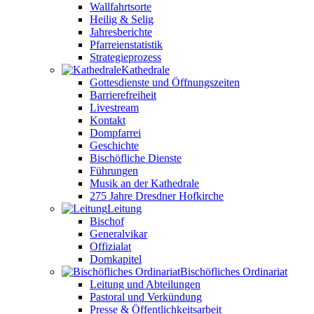
Wallfahrtsorte
Heilig & Selig
Jahresberichte
Pfarreienstatistik
Strategieprozess
Kathedrale
Gottesdienste und Öffnungszeiten
Barrierefreiheit
Livestream
Kontakt
Dompfarrei
Geschichte
Bischöfliche Dienste
Führungen
Musik an der Kathedrale
275 Jahre Dresdner Hofkirche
Leitung
Bischof
Generalvikar
Offizialat
Domkapitel
Bischöfliches Ordinariat
Leitung und Abteilungen
Pastoral und Verkündung
Presse & Öffentlichkeitsarbeit