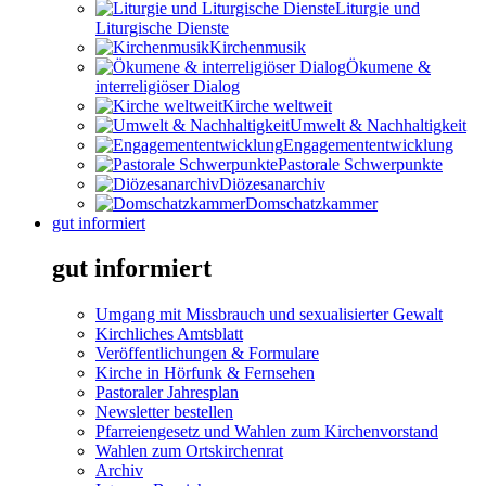
Liturgie und
Liturgische Dienste
Kirchenmusik
Ökumene &
interreligiöser Dialog
Kirche weltweit
Umwelt & Nachhaltigkeit
Engagemententwicklung
Pastorale Schwerpunkte
Diözesanarchiv
Domschatzkammer
gut informiert
gut informiert
Umgang mit Missbrauch und sexualisierter Gewalt
Kirchliches Amtsblatt
Veröffentlichungen & Formulare
Kirche in Hörfunk & Fernsehen
Pastoraler Jahresplan
Newsletter bestellen
Pfarreiengesetz und Wahlen zum Kirchenvorstand
Wahlen zum Ortskirchenrat
Archiv