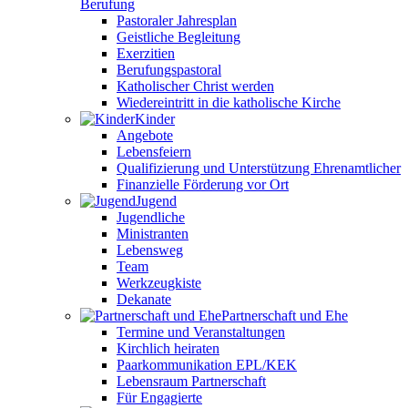
Berufung
Pastoraler Jahresplan
Geistliche Begleitung
Exerzitien
Berufungspastoral
Katholischer Christ werden
Wiedereintritt in die katholische Kirche
Kinder
Angebote
Lebensfeiern
Qualifizierung und Unterstützung Ehrenamtlicher
Finanzielle Förderung vor Ort
Jugend
Jugendliche
Ministranten
Lebensweg
Team
Werkzeugkiste
Dekanate
Partnerschaft und Ehe
Termine und Veranstaltungen
Kirchlich heiraten
Paarkommunikation EPL/KEK
Lebensraum Partnerschaft
Für Engagierte