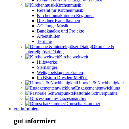
Kirchenmusik
Referat für Kirchenmusik
Kirchenmusik in den Regionen
Dresdner Kapellknaben
AG Junge Musik
Bandkatalog und Projekte
Arbeitshilfen
Termine
Ökumene &
interreligiöser Dialog
Kirche weltweit
Hilfswerke
Sternsinger
Weltgebetstag der Frauen
Im Bistum Dresden-Meißen
Umwelt & Nachhaltigkeit
Engagemententwicklung
Pastorale Schwerpunkte
Diözesanarchiv
Domschatzkammer
gut informiert
gut informiert