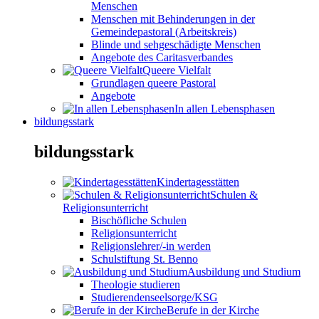
Menschen
Menschen mit Behinderungen in der
Gemeindepastoral (Arbeitskreis)
Blinde und sehgeschädigte Menschen
Angebote des Caritasverbandes
Queere Vielfalt
Grundlagen queere Pastoral
Angebote
In allen Lebensphasen
bildungsstark
bildungsstark
Kindertagesstätten
Schulen &
Religionsunterricht
Bischöfliche Schulen
Religionsunterricht
Religionslehrer/-in werden
Schulstiftung St. Benno
Ausbildung und Studium
Theologie studieren
Studierendenseelsorge/KSG
Berufe in der Kirche