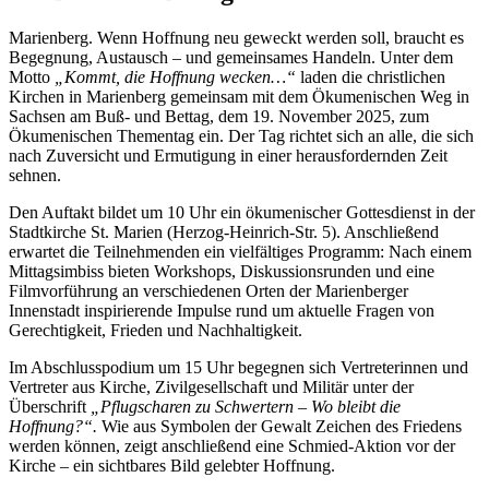
Marienberg. Wenn Hoffnung neu geweckt werden soll, braucht es
Begegnung, Austausch – und gemeinsames Handeln. Unter dem
Motto
„Kommt, die Hoffnung wecken…“
laden die christlichen
Kirchen in Marienberg gemeinsam mit dem Ökumenischen Weg in
Sachsen am Buß- und Bettag, dem 19. November 2025, zum
Ökumenischen Thementag ein. Der Tag richtet sich an alle, die sich
nach Zuversicht und Ermutigung in einer herausfordernden Zeit
sehnen.
Den Auftakt bildet um 10 Uhr ein ökumenischer Gottesdienst in der
Stadtkirche St. Marien (Herzog-Heinrich-Str. 5). Anschließend
erwartet die Teilnehmenden ein vielfältiges Programm: Nach einem
Mittagsimbiss bieten Workshops, Diskussionsrunden und eine
Filmvorführung an verschiedenen Orten der Marienberger
Innenstadt inspirierende Impulse rund um aktuelle Fragen von
Gerechtigkeit, Frieden und Nachhaltigkeit.
Im Abschlusspodium um 15 Uhr begegnen sich Vertreterinnen und
Vertreter aus Kirche, Zivilgesellschaft und Militär unter der
Überschrift
„Pflugscharen zu Schwertern – Wo bleibt die
Hoffnung?“
.
Wie aus Symbolen der Gewalt Zeichen des Friedens
werden können, zeigt anschließend eine Schmied-Aktion vor der
Kirche – ein sichtbares Bild gelebter Hoffnung.