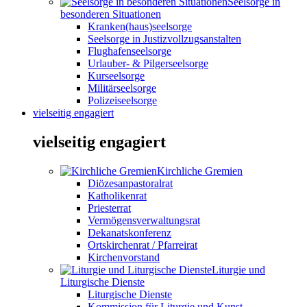
Seelsorge in
besonderen Situationen
Kranken(haus)seelsorge
Seelsorge in Justizvollzugsanstalten
Flughafenseelsorge
Urlauber- & Pilgerseelsorge
Kurseelsorge
Militärseelsorge
Polizeiseelsorge
vielseitig engagiert
vielseitig engagiert
Kirchliche Gremien
Diözesanpastoralrat
Katholikenrat
Priesterrat
Vermögensverwaltungsrat
Dekanatskonferenz
Ortskirchenrat / Pfarreirat
Kirchenvorstand
Liturgie und
Liturgische Dienste
Liturgische Dienste
Kommission für Liturgie und Kunst