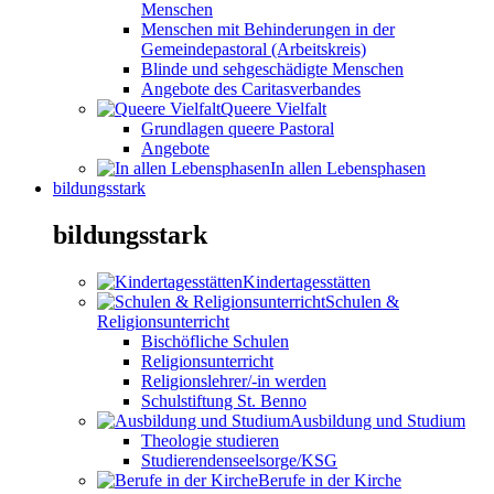
Menschen
Menschen mit Behinderungen in der
Gemeindepastoral (Arbeitskreis)
Blinde und sehgeschädigte Menschen
Angebote des Caritasverbandes
Queere Vielfalt
Grundlagen queere Pastoral
Angebote
In allen Lebensphasen
bildungsstark
bildungsstark
Kindertagesstätten
Schulen &
Religionsunterricht
Bischöfliche Schulen
Religionsunterricht
Religionslehrer/-in werden
Schulstiftung St. Benno
Ausbildung und Studium
Theologie studieren
Studierendenseelsorge/KSG
Berufe in der Kirche