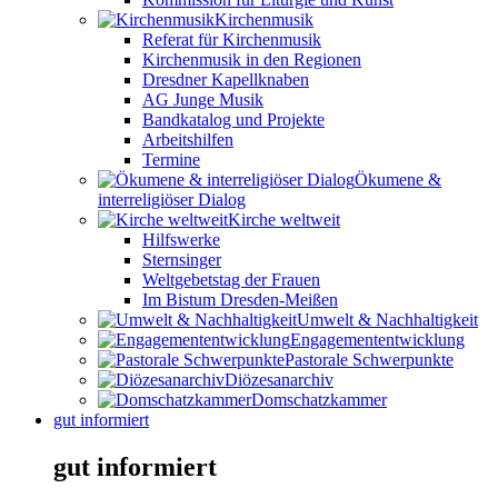
Kirchenmusik
Referat für Kirchenmusik
Kirchenmusik in den Regionen
Dresdner Kapellknaben
AG Junge Musik
Bandkatalog und Projekte
Arbeitshilfen
Termine
Ökumene &
interreligiöser Dialog
Kirche weltweit
Hilfswerke
Sternsinger
Weltgebetstag der Frauen
Im Bistum Dresden-Meißen
Umwelt & Nachhaltigkeit
Engagemententwicklung
Pastorale Schwerpunkte
Diözesanarchiv
Domschatzkammer
gut informiert
gut informiert