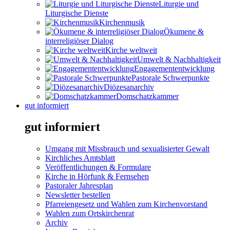
Liturgie und
Liturgische Dienste
Kirchenmusik
Ökumene &
interreligiöser Dialog
Kirche weltweit
Umwelt & Nachhaltigkeit
Engagemententwicklung
Pastorale Schwerpunkte
Diözesanarchiv
Domschatzkammer
gut informiert
gut informiert
Umgang mit Missbrauch und sexualisierter Gewalt
Kirchliches Amtsblatt
Veröffentlichungen & Formulare
Kirche in Hörfunk & Fernsehen
Pastoraler Jahresplan
Newsletter bestellen
Pfarreiengesetz und Wahlen zum Kirchenvorstand
Wahlen zum Ortskirchenrat
Archiv