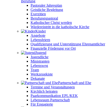
Berufung
Pastoraler Jahresplan
Geistliche Begleitung
Exerzitien
Berufungspastoral
Katholischer Christ werden
Wiedereintritt in die katholische Kirche
Kinder
Angebote
Lebensfeiern
Qualifizierung und Unterstützung Ehrenamtlicher
Finanzielle Förderung vor Ort
Jugend
Jugendliche
Ministranten
Lebensweg
Team
Werkzeugkiste
Dekanate
Partnerschaft und Ehe
Termine und Veranstaltungen
Kirchlich heiraten
Paarkommunikation EPL/KEK
Lebensraum Partnerschaft
Für Engagierte