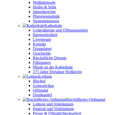
Wallfahrtsorte
Heilig & Selig
Jahresberichte
Pfarreienstatistik
Strategieprozess
Kathedrale
Gottesdienste und Öffnungszeiten
Barrierefreiheit
Livestream
Kontakt
Dompfarrei
Geschichte
Bischöfliche Dienste
Führungen
Musik an der Kathedrale
275 Jahre Dresdner Hofkirche
Leitung
Bischof
Generalvikar
Offizialat
Domkapitel
Bischöfliches Ordinariat
Leitung und Abteilungen
Pastoral und Verkündung
Presse & Öffentlichkeitsarbeit