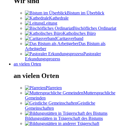
Wir sind
Bistum im Überblick
Kathedrale
Leitung
Bischöfliches Ordinariat
Katholisches Büro
Caritasverband
Das Bistum als
Arbeitgeber
Pastoraler
Erkundungsprozess
an vielen Orten
an vielen Orten
Pfarreien
Muttersprachliche
Gemeinden
Geistliche
Gemeinschaften
Bildungsstätten in Trägerschaft des Bistums