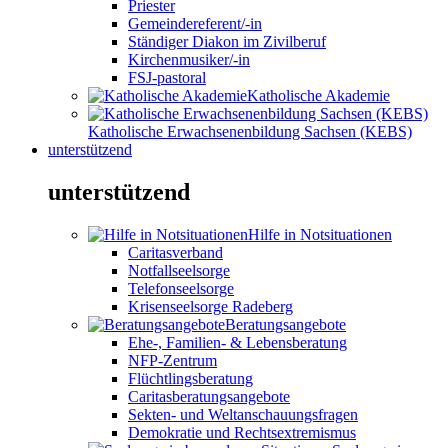
Priester
Gemeindereferent/-in
Ständiger Diakon im Zivilberuf
Kirchenmusiker/-in
FSJ-pastoral
Katholische Akademie
Katholische Erwachsenenbildung Sachsen (KEBS)
unterstützend
unterstützend
Hilfe in Notsituationen
Caritasverband
Notfallseelsorge
Telefonseelsorge
Krisenseelsorge Radeberg
Beratungsangebote
Ehe-, Familien- & Lebensberatung
NFP-Zentrum
Flüchtlingsberatung
Caritasberatungsangebote
Sekten- und Weltanschauungsfragen
Demokratie und Rechtsextremismus