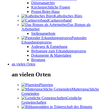
Diözesanarchiv
Kirchenrechtliche Fragen
Propst-Beier-Haus
Katholisches Büro
Caritasverband
Das Bistum als
Arbeitgeber
Stellenangebote
Pastoraler
Erkundungsprozess
Anliegen & Entstehung
Befragung zum Erkundungsprozess
Dokumente & Materialien
Beratung
an vielen Orten
an vielen Orten
Pfarreien
Muttersprachliche
Gemeinden
Geistliche
Gemeinschaften