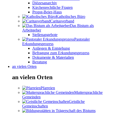
Diözesanarchiv
Kirchenrechtliche Fragen
Propst-Beier-Haus
Katholisches Büro
Caritasverband
Das Bistum als
Arbeitgeber
Stellenangebote
Pastoraler
Erkundungsprozess
Anliegen & Entstehung
Befragung zum Erkundungsprozess
Dokumente & Materialien
Beratung
an vielen Orten
an vielen Orten
Pfarreien
Muttersprachliche
Gemeinden
Geistliche
Gemeinschaften