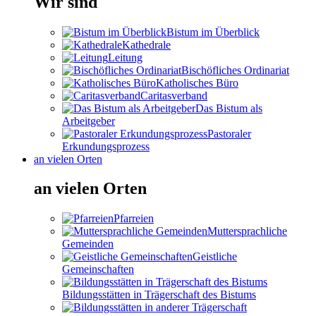
Wir sind
Bistum im Überblick
Kathedrale
Leitung
Bischöfliches Ordinariat
Katholisches Büro
Caritasverband
Das Bistum als
Arbeitgeber
Pastoraler
Erkundungsprozess
an vielen Orten
an vielen Orten
Pfarreien
Muttersprachliche
Gemeinden
Geistliche
Gemeinschaften
Bildungsstätten in Trägerschaft des Bistums