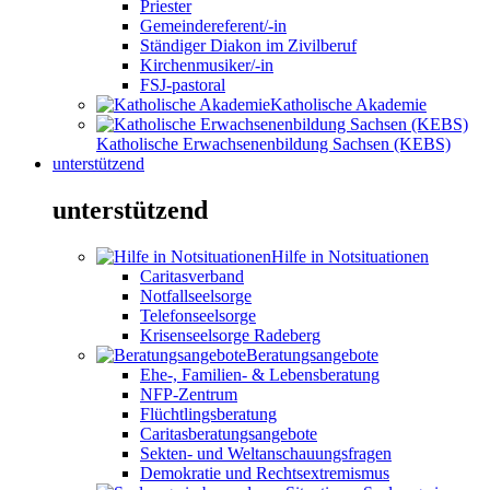
Priester
Gemeindereferent/-in
Ständiger Diakon im Zivilberuf
Kirchenmusiker/-in
FSJ-pastoral
Katholische Akademie
Katholische Erwachsenenbildung Sachsen (KEBS)
unterstützend
unterstützend
Hilfe in Notsituationen
Caritasverband
Notfallseelsorge
Telefonseelsorge
Krisenseelsorge Radeberg
Beratungsangebote
Ehe-, Familien- & Lebensberatung
NFP-Zentrum
Flüchtlingsberatung
Caritasberatungsangebote
Sekten- und Weltanschauungsfragen
Demokratie und Rechtsextremismus