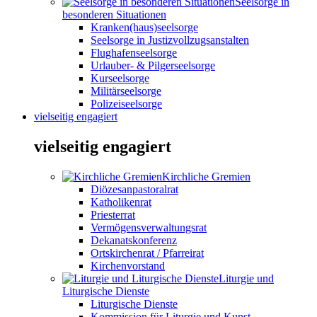
Seelsorge in
besonderen Situationen
Kranken(haus)seelsorge
Seelsorge in Justizvollzugsanstalten
Flughafenseelsorge
Urlauber- & Pilgerseelsorge
Kurseelsorge
Militärseelsorge
Polizeiseelsorge
vielseitig engagiert
vielseitig engagiert
Kirchliche Gremien
Diözesanpastoralrat
Katholikenrat
Priesterrat
Vermögensverwaltungsrat
Dekanatskonferenz
Ortskirchenrat / Pfarreirat
Kirchenvorstand
Liturgie und
Liturgische Dienste
Liturgische Dienste
Kommission für Liturgie und Kunst