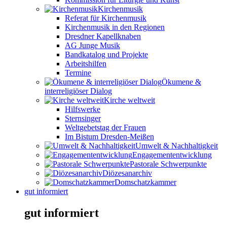
Kirchenmusik
Referat für Kirchenmusik
Kirchenmusik in den Regionen
Dresdner Kapellknaben
AG Junge Musik
Bandkatalog und Projekte
Arbeitshilfen
Termine
Ökumene &
interreligiöser Dialog
Kirche weltweit
Hilfswerke
Sternsinger
Weltgebetstag der Frauen
Im Bistum Dresden-Meißen
Umwelt & Nachhaltigkeit
Engagemententwicklung
Pastorale Schwerpunkte
Diözesanarchiv
Domschatzkammer
gut informiert
gut informiert