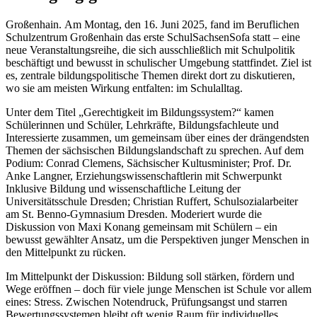
Großenhain. Am Montag, den 16. Juni 2025, fand im Beruflichen
Schulzentrum Großenhain das erste SchulSachsenSofa statt – eine
neue Veranstaltungsreihe, die sich ausschließlich mit Schulpolitik
beschäftigt und bewusst in schulischer Umgebung stattfindet. Ziel ist
es, zentrale bildungspolitische Themen direkt dort zu diskutieren,
wo sie am meisten Wirkung entfalten: im Schulalltag.
Unter dem Titel „Gerechtigkeit im Bildungssystem?“ kamen
Schülerinnen und Schüler, Lehrkräfte, Bildungsfachleute und
Interessierte zusammen, um gemeinsam über eines der drängendsten
Themen der sächsischen Bildungslandschaft zu sprechen. Auf dem
Podium: Conrad Clemens, Sächsischer Kultusminister; Prof. Dr.
Anke Langner, Erziehungswissenschaftlerin mit Schwerpunkt
Inklusive Bildung und wissenschaftliche Leitung der
Universitätsschule Dresden; Christian Ruffert, Schulsozialarbeiter
am St. Benno-Gymnasium Dresden.
Moderiert wurde die
Diskussion von Maxi Konang gemeinsam mit Schülern – ein
bewusst gewählter Ansatz, um die Perspektiven junger Menschen in
den Mittelpunkt zu rücken.
Im Mittelpunkt der Diskussion: Bildung soll stärken, fördern und
Wege eröffnen – doch für viele junge Menschen ist Schule vor allem
eines: Stress. Zwischen Notendruck, Prüfungsangst und starren
Bewertungssystemen bleibt oft wenig Raum für individuelles