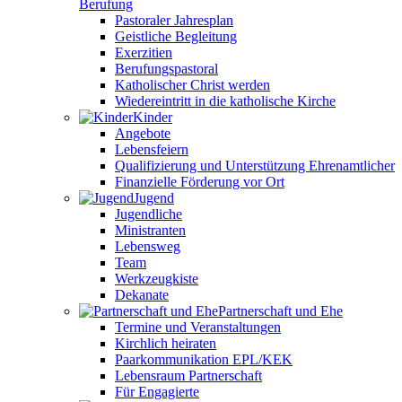
Berufung
Pastoraler Jahresplan
Geistliche Begleitung
Exerzitien
Berufungspastoral
Katholischer Christ werden
Wiedereintritt in die katholische Kirche
Kinder
Angebote
Lebensfeiern
Qualifizierung und Unterstützung Ehrenamtlicher
Finanzielle Förderung vor Ort
Jugend
Jugendliche
Ministranten
Lebensweg
Team
Werkzeugkiste
Dekanate
Partnerschaft und Ehe
Termine und Veranstaltungen
Kirchlich heiraten
Paarkommunikation EPL/KEK
Lebensraum Partnerschaft
Für Engagierte