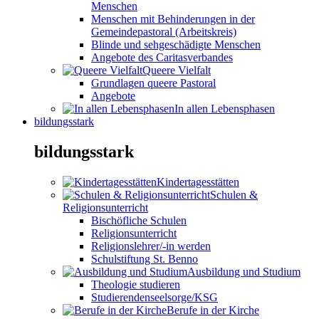
Menschen
Menschen mit Behinderungen in der
Gemeindepastoral (Arbeitskreis)
Blinde und sehgeschädigte Menschen
Angebote des Caritasverbandes
Queere Vielfalt
Grundlagen queere Pastoral
Angebote
In allen Lebensphasen
bildungsstark
bildungsstark
Kindertagesstätten
Schulen &
Religionsunterricht
Bischöfliche Schulen
Religionsunterricht
Religionslehrer/-in werden
Schulstiftung St. Benno
Ausbildung und Studium
Theologie studieren
Studierendenseelsorge/KSG
Berufe in der Kirche