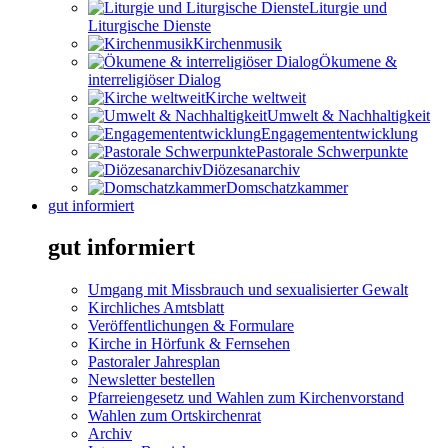
Liturgie und
Liturgische Dienste
Kirchenmusik
Ökumene &
interreligiöser Dialog
Kirche weltweit
Umwelt & Nachhaltigkeit
Engagemententwicklung
Pastorale Schwerpunkte
Diözesanarchiv
Domschatzkammer
gut informiert
gut informiert
Umgang mit Missbrauch und sexualisierter Gewalt
Kirchliches Amtsblatt
Veröffentlichungen & Formulare
Kirche in Hörfunk & Fernsehen
Pastoraler Jahresplan
Newsletter bestellen
Pfarreiengesetz und Wahlen zum Kirchenvorstand
Wahlen zum Ortskirchenrat
Archiv