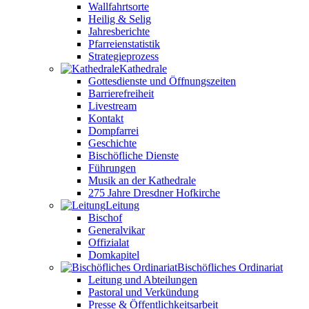
Wallfahrtsorte
Heilig & Selig
Jahresberichte
Pfarreienstatistik
Strategieprozess
Kathedrale
Gottesdienste und Öffnungszeiten
Barrierefreiheit
Livestream
Kontakt
Dompfarrei
Geschichte
Bischöfliche Dienste
Führungen
Musik an der Kathedrale
275 Jahre Dresdner Hofkirche
Leitung
Bischof
Generalvikar
Offizialat
Domkapitel
Bischöfliches Ordinariat
Leitung und Abteilungen
Pastoral und Verkündung
Presse & Öffentlichkeitsarbeit