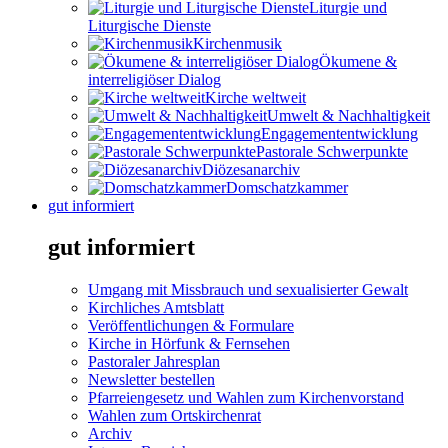
Liturgie und
Liturgische Dienste
Kirchenmusik
Ökumene &
interreligiöser Dialog
Kirche weltweit
Umwelt & Nachhaltigkeit
Engagemententwicklung
Pastorale Schwerpunkte
Diözesanarchiv
Domschatzkammer
gut informiert
gut informiert
Umgang mit Missbrauch und sexualisierter Gewalt
Kirchliches Amtsblatt
Veröffentlichungen & Formulare
Kirche in Hörfunk & Fernsehen
Pastoraler Jahresplan
Newsletter bestellen
Pfarreiengesetz und Wahlen zum Kirchenvorstand
Wahlen zum Ortskirchenrat
Archiv