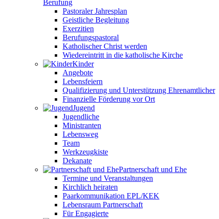
Berufung
Pastoraler Jahresplan
Geistliche Begleitung
Exerzitien
Berufungspastoral
Katholischer Christ werden
Wiedereintritt in die katholische Kirche
Kinder
Angebote
Lebensfeiern
Qualifizierung und Unterstützung Ehrenamtlicher
Finanzielle Förderung vor Ort
Jugend
Jugendliche
Ministranten
Lebensweg
Team
Werkzeugkiste
Dekanate
Partnerschaft und Ehe
Termine und Veranstaltungen
Kirchlich heiraten
Paarkommunikation EPL/KEK
Lebensraum Partnerschaft
Für Engagierte