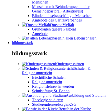
Menschen
Menschen mit Behinderungen in der
Gemeindepastoral (Arbeitskreis)
Blinde und sehgeschädigte Menschen
Angebote des Caritasverbandes
Queere Vielfalt
Grundlagen queere Pastoral
Angebote
In allen Lebensphasen
bildungsstark
bildungsstark
Kindertagesstätten
Schulen &
Religionsunterricht
Bischöfliche Schulen
Religionsunterricht
Religionslehrer/-in werden
Schulstiftung St. Benno
Ausbildung und Studium
Theologie studieren
Studierendenseelsorge/KSG
Berufe in der Kirche