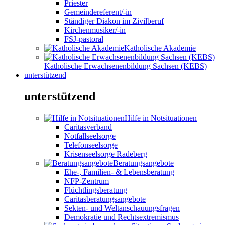
Priester
Gemeindereferent/-in
Ständiger Diakon im Zivilberuf
Kirchenmusiker/-in
FSJ-pastoral
Katholische Akademie
Katholische Erwachsenenbildung Sachsen (KEBS)
unterstützend
unterstützend
Hilfe in Notsituationen
Caritasverband
Notfallseelsorge
Telefonseelsorge
Krisenseelsorge Radeberg
Beratungsangebote
Ehe-, Familien- & Lebensberatung
NFP-Zentrum
Flüchtlingsberatung
Caritasberatungsangebote
Sekten- und Weltanschauungsfragen
Demokratie und Rechtsextremismus