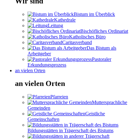
Wir sind
Bistum im Überblick
Kathedrale
Leitung
Bischöfliches Ordinariat
Katholisches Büro
Caritasverband
Das Bistum als
Arbeitgeber
Pastoraler
Erkundungsprozess
an vielen Orten
an vielen Orten
Pfarreien
Muttersprachliche
Gemeinden
Geistliche
Gemeinschaften
Bildungsstätten in Trägerschaft des Bistums