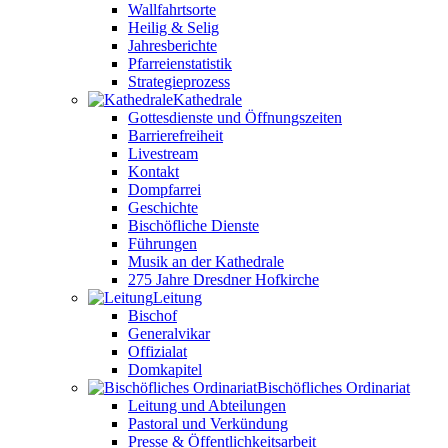
Wallfahrtsorte
Heilig & Selig
Jahresberichte
Pfarreienstatistik
Strategieprozess
Kathedrale
Gottesdienste und Öffnungszeiten
Barrierefreiheit
Livestream
Kontakt
Dompfarrei
Geschichte
Bischöfliche Dienste
Führungen
Musik an der Kathedrale
275 Jahre Dresdner Hofkirche
Leitung
Bischof
Generalvikar
Offizialat
Domkapitel
Bischöfliches Ordinariat
Leitung und Abteilungen
Pastoral und Verkündung
Presse & Öffentlichkeitsarbeit