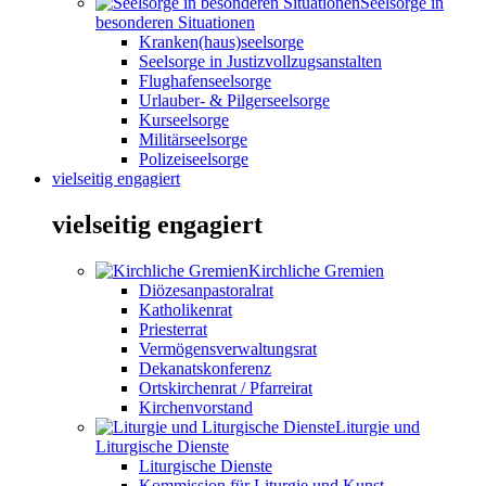
Seelsorge in
besonderen Situationen
Kranken(haus)seelsorge
Seelsorge in Justizvollzugsanstalten
Flughafenseelsorge
Urlauber- & Pilgerseelsorge
Kurseelsorge
Militärseelsorge
Polizeiseelsorge
vielseitig engagiert
vielseitig engagiert
Kirchliche Gremien
Diözesanpastoralrat
Katholikenrat
Priesterrat
Vermögensverwaltungsrat
Dekanatskonferenz
Ortskirchenrat / Pfarreirat
Kirchenvorstand
Liturgie und
Liturgische Dienste
Liturgische Dienste
Kommission für Liturgie und Kunst