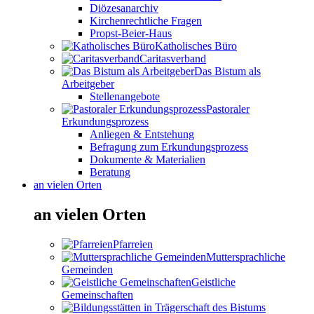
Diözesanarchiv
Kirchenrechtliche Fragen
Propst-Beier-Haus
Katholisches Büro
Caritasverband
Das Bistum als
Arbeitgeber
Stellenangebote
Pastoraler
Erkundungsprozess
Anliegen & Entstehung
Befragung zum Erkundungsprozess
Dokumente & Materialien
Beratung
an vielen Orten
an vielen Orten
Pfarreien
Muttersprachliche
Gemeinden
Geistliche
Gemeinschaften