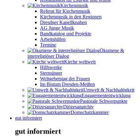
Kirchenmusik
Referat für Kirchenmusik
Kirchenmusik in den Regionen
Dresdner Kapellknaben
AG Junge Musik
Bandkatalog und Projekte
Arbeitshilfen
Termine
Ökumene &
interreligiöser Dialog
Kirche weltweit
Hilfswerke
Sternsinger
Weltgebetstag der Frauen
Im Bistum Dresden-Meißen
Umwelt & Nachhaltigkeit
Engagemententwicklung
Pastorale Schwerpunkte
Diözesanarchiv
Domschatzkammer
gut informiert
gut informiert