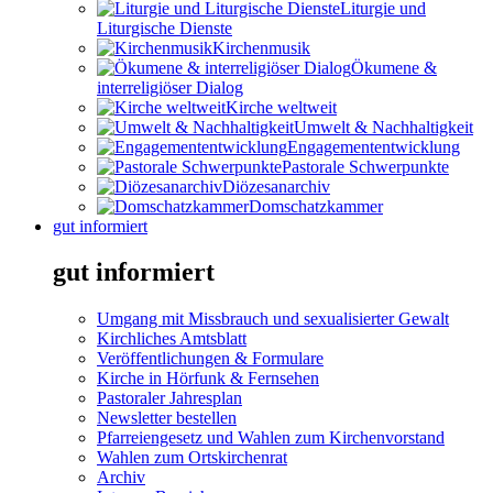
Liturgie und
Liturgische Dienste
Kirchenmusik
Ökumene &
interreligiöser Dialog
Kirche weltweit
Umwelt & Nachhaltigkeit
Engagemententwicklung
Pastorale Schwerpunkte
Diözesanarchiv
Domschatzkammer
gut informiert
gut informiert
Umgang mit Missbrauch und sexualisierter Gewalt
Kirchliches Amtsblatt
Veröffentlichungen & Formulare
Kirche in Hörfunk & Fernsehen
Pastoraler Jahresplan
Newsletter bestellen
Pfarreiengesetz und Wahlen zum Kirchenvorstand
Wahlen zum Ortskirchenrat
Archiv