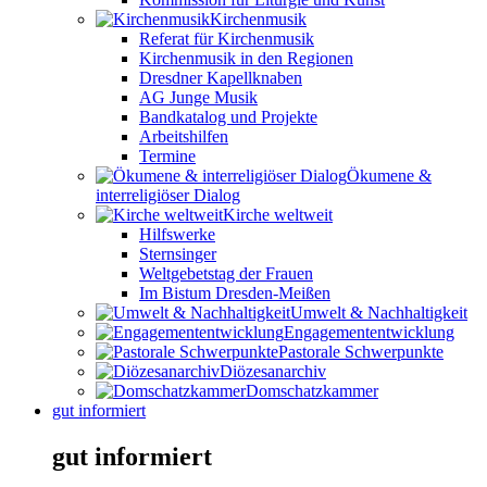
Kirchenmusik
Referat für Kirchenmusik
Kirchenmusik in den Regionen
Dresdner Kapellknaben
AG Junge Musik
Bandkatalog und Projekte
Arbeitshilfen
Termine
Ökumene &
interreligiöser Dialog
Kirche weltweit
Hilfswerke
Sternsinger
Weltgebetstag der Frauen
Im Bistum Dresden-Meißen
Umwelt & Nachhaltigkeit
Engagemententwicklung
Pastorale Schwerpunkte
Diözesanarchiv
Domschatzkammer
gut informiert
gut informiert