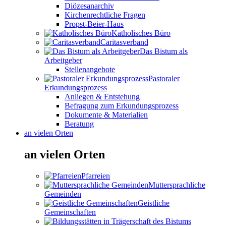
Diözesanarchiv
Kirchenrechtliche Fragen
Propst-Beier-Haus
Katholisches Büro
Caritasverband
Das Bistum als
Arbeitgeber
Stellenangebote
Pastoraler
Erkundungsprozess
Anliegen & Entstehung
Befragung zum Erkundungsprozess
Dokumente & Materialien
Beratung
an vielen Orten
an vielen Orten
Pfarreien
Muttersprachliche
Gemeinden
Geistliche
Gemeinschaften