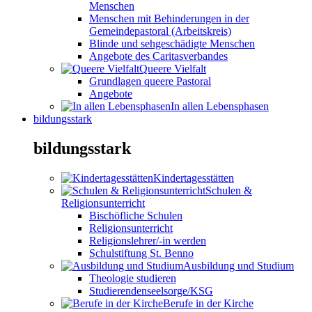
Menschen
Menschen mit Behinderungen in der
Gemeindepastoral (Arbeitskreis)
Blinde und sehgeschädigte Menschen
Angebote des Caritasverbandes
Queere Vielfalt
Grundlagen queere Pastoral
Angebote
In allen Lebensphasen
bildungsstark
bildungsstark
Kindertagesstätten
Schulen &
Religionsunterricht
Bischöfliche Schulen
Religionsunterricht
Religionslehrer/-in werden
Schulstiftung St. Benno
Ausbildung und Studium
Theologie studieren
Studierendenseelsorge/KSG
Berufe in der Kirche