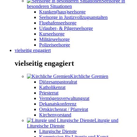
Seelsorge in
besonderen Situationen
Kranken(haus)seelsorge
Seelsorge in Justizvollzugsanstalten
Flughafenseelsorge
Urlauber- & Pilgerseelsorge
Kurseelsorge
Militärseelsorge
Polizeiseelsorge
vielseitig engagiert
vielseitig engagiert
Kirchliche Gremien
Diözesanpastoralrat
Katholikenrat
Priesterrat
Vermögensverwaltungsrat
Dekanatskonferenz
Ortskirchenrat / Pfarreirat
Kirchenvorstand
Liturgie und
Liturgische Dienste
Liturgische Dienste
Kommission für Liturgie und Kunst