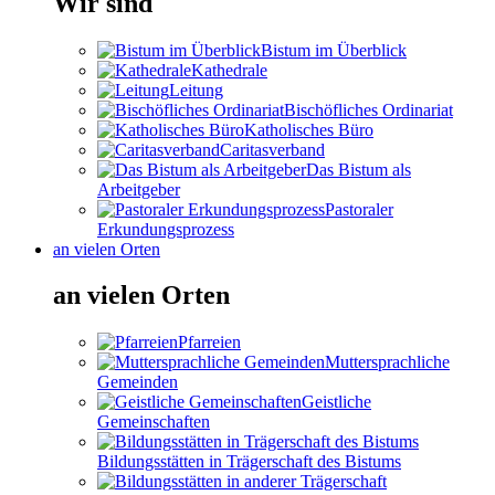
Wir sind
Bistum im Überblick
Kathedrale
Leitung
Bischöfliches Ordinariat
Katholisches Büro
Caritasverband
Das Bistum als
Arbeitgeber
Pastoraler
Erkundungsprozess
an vielen Orten
an vielen Orten
Pfarreien
Muttersprachliche
Gemeinden
Geistliche
Gemeinschaften
Bildungsstätten in Trägerschaft des Bistums