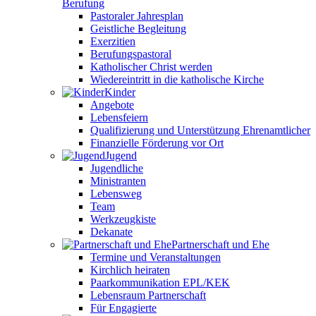
Berufung
Pastoraler Jahresplan
Geistliche Begleitung
Exerzitien
Berufungspastoral
Katholischer Christ werden
Wiedereintritt in die katholische Kirche
Kinder
Angebote
Lebensfeiern
Qualifizierung und Unterstützung Ehrenamtlicher
Finanzielle Förderung vor Ort
Jugend
Jugendliche
Ministranten
Lebensweg
Team
Werkzeugkiste
Dekanate
Partnerschaft und Ehe
Termine und Veranstaltungen
Kirchlich heiraten
Paarkommunikation EPL/KEK
Lebensraum Partnerschaft
Für Engagierte