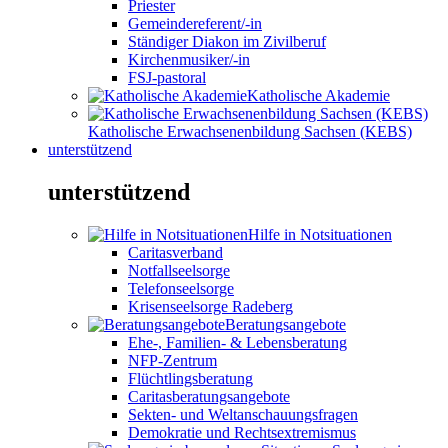
Priester
Gemeindereferent/-in
Ständiger Diakon im Zivilberuf
Kirchenmusiker/-in
FSJ-pastoral
Katholische Akademie
Katholische Erwachsenenbildung Sachsen (KEBS)
unterstützend
unterstützend
Hilfe in Notsituationen
Caritasverband
Notfallseelsorge
Telefonseelsorge
Krisenseelsorge Radeberg
Beratungsangebote
Ehe-, Familien- & Lebensberatung
NFP-Zentrum
Flüchtlingsberatung
Caritasberatungsangebote
Sekten- und Weltanschauungsfragen
Demokratie und Rechtsextremismus