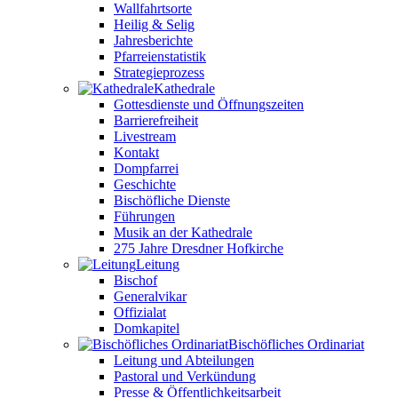
Wallfahrtsorte
Heilig & Selig
Jahresberichte
Pfarreienstatistik
Strategieprozess
Kathedrale
Gottesdienste und Öffnungszeiten
Barrierefreiheit
Livestream
Kontakt
Dompfarrei
Geschichte
Bischöfliche Dienste
Führungen
Musik an der Kathedrale
275 Jahre Dresdner Hofkirche
Leitung
Bischof
Generalvikar
Offizialat
Domkapitel
Bischöfliches Ordinariat
Leitung und Abteilungen
Pastoral und Verkündung
Presse & Öffentlichkeitsarbeit