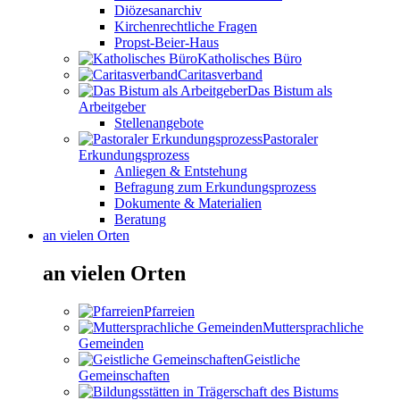
Diözesanarchiv
Kirchenrechtliche Fragen
Propst-Beier-Haus
Katholisches Büro
Caritasverband
Das Bistum als
Arbeitgeber
Stellenangebote
Pastoraler
Erkundungsprozess
Anliegen & Entstehung
Befragung zum Erkundungsprozess
Dokumente & Materialien
Beratung
an vielen Orten
an vielen Orten
Pfarreien
Muttersprachliche
Gemeinden
Geistliche
Gemeinschaften