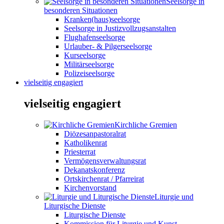
Seelsorge in
besonderen Situationen
Kranken(haus)seelsorge
Seelsorge in Justizvollzugsanstalten
Flughafenseelsorge
Urlauber- & Pilgerseelsorge
Kurseelsorge
Militärseelsorge
Polizeiseelsorge
vielseitig engagiert
vielseitig engagiert
Kirchliche Gremien
Diözesanpastoralrat
Katholikenrat
Priesterrat
Vermögensverwaltungsrat
Dekanatskonferenz
Ortskirchenrat / Pfarreirat
Kirchenvorstand
Liturgie und
Liturgische Dienste
Liturgische Dienste
Kommission für Liturgie und Kunst