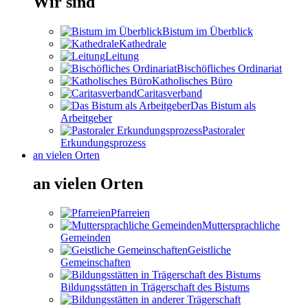
Wir sind
Bistum im Überblick
Kathedrale
Leitung
Bischöfliches Ordinariat
Katholisches Büro
Caritasverband
Das Bistum als
Arbeitgeber
Pastoraler
Erkundungsprozess
an vielen Orten
an vielen Orten
Pfarreien
Muttersprachliche
Gemeinden
Geistliche
Gemeinschaften
Bildungsstätten in Trägerschaft des Bistums