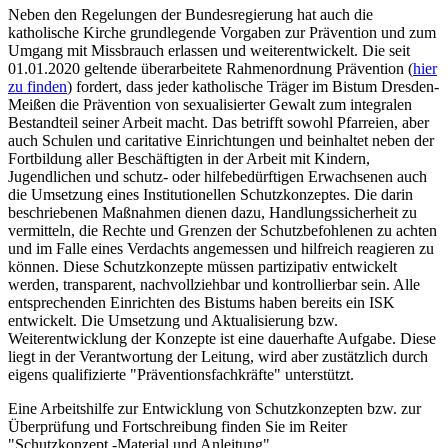
Neben den Regelungen der Bundesregierung hat auch die
katholische Kirche grundlegende Vorgaben zur Prävention und zum
Umgang mit Missbrauch erlassen und weiterentwickelt. Die seit
01.01.2020 geltende überarbeitete Rahmenordnung Prävention (
hier
zu finden
) fordert, dass jeder katholische Träger im Bistum Dresden-
Meißen die Prävention von sexualisierter Gewalt zum integralen
Bestandteil seiner Arbeit macht. Das betrifft sowohl Pfarreien, aber
auch Schulen und caritative Einrichtungen und beinhaltet neben der
Fortbildung aller Beschäftigten in der Arbeit mit Kindern,
Jugendlichen und schutz- oder hilfebedürftigen Erwachsenen auch
die Umsetzung eines Institutionellen Schutzkonzeptes. Die darin
beschriebenen Maßnahmen dienen dazu, Handlungssicherheit zu
vermitteln, die Rechte und Grenzen der Schutzbefohlenen zu achten
und im Falle eines Verdachts angemessen und hilfreich reagieren zu
können. Diese Schutzkonzepte müssen partizipativ entwickelt
werden, transparent, nachvollziehbar und kontrollierbar sein. Alle
entsprechenden Einrichten des Bistums haben bereits ein ISK
entwickelt. Die Umsetzung und Aktualisierung bzw.
Weiterentwicklung der Konzepte ist eine dauerhafte Aufgabe. Diese
liegt in der Verantwortung der Leitung, wird aber zustätzlich durch
eigens qualifizierte "Präventionsfachkräfte" unterstützt.
Eine Arbeitshilfe zur Entwicklung von Schutzkonzepten bzw. zur
Überprüfung und Fortschreibung finden Sie im Reiter
"Schutzkonzept -Material und Anleitung".