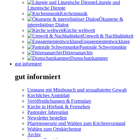
Liturgie und
Liturgische Dienste
Kirchenmusik
Ökumene &
interreligiöser Dialog
Kirche weltweit
Umwelt & Nachhaltigkeit
Engagemententwicklung
Pastorale Schwerpunkte
Diözesanarchiv
Domschatzkammer
gut informiert
gut informiert
Umgang mit Missbrauch und sexualisierter Gewalt
Kirchliches Amtsblatt
Veröffentlichungen & Formulare
Kirche in Hörfunk & Fernsehen
Pastoraler Jahresplan
Newsletter bestellen
Pfarreiengesetz und Wahlen zum Kirchenvorstand
Wahlen zum Ortskirchenrat
Archiv