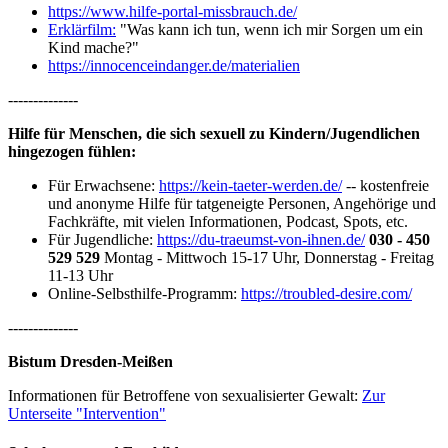
https://www.hilfe-portal-missbrauch.de/
Erklärfilm:
"Was kann ich tun, wenn ich mir Sorgen um ein
Kind mache?"
https://innocenceindanger.de/materialien
--------------
Hilfe für Menschen, die sich sexuell zu Kindern/Jugendlichen
hingezogen fühlen:
Für Erwachsene:
https://kein-taeter-werden.de/
-- kostenfreie
und anonyme Hilfe für tatgeneigte Personen, Angehörige und
Fachkräfte, mit vielen Informationen, Podcast, Spots, etc.
Für Jugendliche:
https://du-traeumst-von-ihnen.de/
030 - 450
529 529
Montag - Mittwoch 15-17 Uhr, Donnerstag - Freitag
11-13 Uhr
Online-Selbsthilfe-Programm:
https://troubled-desire.com/
--------------
Bistum Dresden-Meißen
Informationen für Betroffene von sexualisierter Gewalt:
Zur
Unterseite "Intervention"