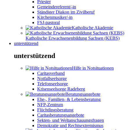
Priester
Gemeindereferent/-in
Ständiger Diakon im Zivilberuf
Kirchenmusiker/-in
FSJ-pastoral
Katholische Akademie
Katholische Erwachsenenbildung Sachsen (KEBS)
unterstützend
unterstützend
Hilfe in Notsituationen
Caritasverband
Notfallseelsorge
Telefonseelsorge
Krisenseelsorge Radeberg
Beratungsangebote
Ehe-, Familien- & Lebensberatung
NFP-Zentrum
Flüchtlingsberatung
Caritasberatungsangebote
Sekten- und Weltanschauungsfragen
Demokratie und Rechtsextremismus