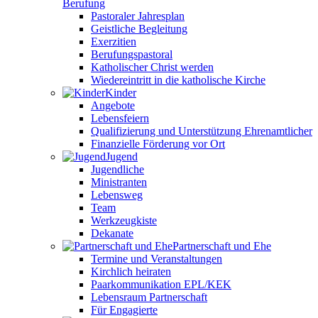
Berufung
Pastoraler Jahresplan
Geistliche Begleitung
Exerzitien
Berufungspastoral
Katholischer Christ werden
Wiedereintritt in die katholische Kirche
Kinder
Angebote
Lebensfeiern
Qualifizierung und Unterstützung Ehrenamtlicher
Finanzielle Förderung vor Ort
Jugend
Jugendliche
Ministranten
Lebensweg
Team
Werkzeugkiste
Dekanate
Partnerschaft und Ehe
Termine und Veranstaltungen
Kirchlich heiraten
Paarkommunikation EPL/KEK
Lebensraum Partnerschaft
Für Engagierte