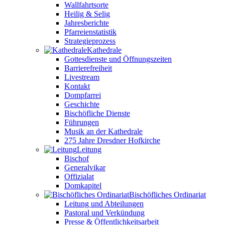
Wallfahrtsorte
Heilig & Selig
Jahresberichte
Pfarreienstatistik
Strategieprozess
Kathedrale
Gottesdienste und Öffnungszeiten
Barrierefreiheit
Livestream
Kontakt
Dompfarrei
Geschichte
Bischöfliche Dienste
Führungen
Musik an der Kathedrale
275 Jahre Dresdner Hofkirche
Leitung
Bischof
Generalvikar
Offizialat
Domkapitel
Bischöfliches Ordinariat
Leitung und Abteilungen
Pastoral und Verkündung
Presse & Öffentlichkeitsarbeit