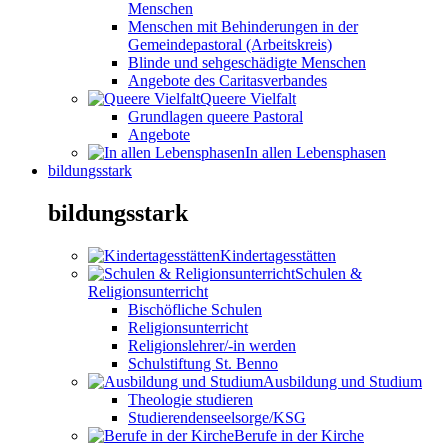
Menschen
Menschen mit Behinderungen in der
Gemeindepastoral (Arbeitskreis)
Blinde und sehgeschädigte Menschen
Angebote des Caritasverbandes
Queere Vielfalt
Grundlagen queere Pastoral
Angebote
In allen Lebensphasen
bildungsstark
bildungsstark
Kindertagesstätten
Schulen &
Religionsunterricht
Bischöfliche Schulen
Religionsunterricht
Religionslehrer/-in werden
Schulstiftung St. Benno
Ausbildung und Studium
Theologie studieren
Studierendenseelsorge/KSG
Berufe in der Kirche