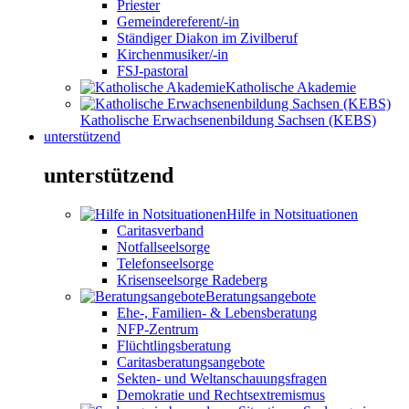
Priester
Gemeindereferent/-in
Ständiger Diakon im Zivilberuf
Kirchenmusiker/-in
FSJ-pastoral
Katholische Akademie
Katholische Erwachsenenbildung Sachsen (KEBS)
unterstützend
unterstützend
Hilfe in Notsituationen
Caritasverband
Notfallseelsorge
Telefonseelsorge
Krisenseelsorge Radeberg
Beratungsangebote
Ehe-, Familien- & Lebensberatung
NFP-Zentrum
Flüchtlingsberatung
Caritasberatungsangebote
Sekten- und Weltanschauungsfragen
Demokratie und Rechtsextremismus