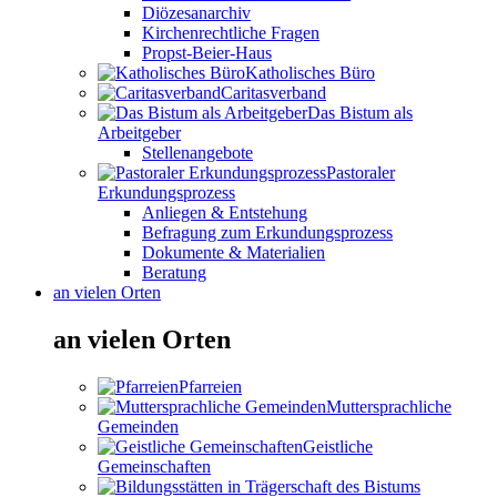
Diözesanarchiv
Kirchenrechtliche Fragen
Propst-Beier-Haus
Katholisches Büro
Caritasverband
Das Bistum als
Arbeitgeber
Stellenangebote
Pastoraler
Erkundungsprozess
Anliegen & Entstehung
Befragung zum Erkundungsprozess
Dokumente & Materialien
Beratung
an vielen Orten
an vielen Orten
Pfarreien
Muttersprachliche
Gemeinden
Geistliche
Gemeinschaften