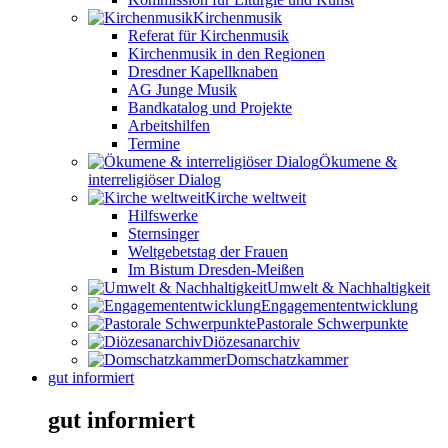
Kirchenmusik
Referat für Kirchenmusik
Kirchenmusik in den Regionen
Dresdner Kapellknaben
AG Junge Musik
Bandkatalog und Projekte
Arbeitshilfen
Termine
Ökumene &
interreligiöser Dialog
Kirche weltweit
Hilfswerke
Sternsinger
Weltgebetstag der Frauen
Im Bistum Dresden-Meißen
Umwelt & Nachhaltigkeit
Engagemententwicklung
Pastorale Schwerpunkte
Diözesanarchiv
Domschatzkammer
gut informiert
gut informiert