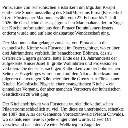
Pirna. Eine von tschechischen Historikern um Mgr. Jan Kvapil
erarbeitete Sonderausstellung des StadtMuseums Pirna (Klosterhof
2) zur Fürstenauer Madonna erzählt vom 27. Februar bis 5. Juli
2026 die Geschichte eines spätgotischen Marienaltars, der im Zuge
der Kirchenreformation aus dem Pirnaer Dominikanerklosters
entfernt wurde und auf eine einzigartige Wanderschaft ging.
Der Madonnenaltar gelangte zunächst von Pirna aus in die
evangelische Kirche von Fürstenau im Osterzgebirge, wo er über
drei Jahrhunderte verblieb. Im benachbarten Böhmen, das zu
Österreich-Ungarn gehörte, hatte Ende des 18. Jahrhunderts der
aufgeklärte Kaiser Josef II. große Wallfahrten und Prozessionen
verboten. Die deutschsprachigen Katholiken von der böhmischen
Seite des Erzgebirges wurden nun auf den Altar aufmerksam und
pilgerten die wenigen Kilometer über die Grenze zur Fürstenauer
Kirche. Katholische Pilger in einer evangelischen Kirche – ein
einmaliger Vorgang, der aber manchen Vertretern der lutherischen
Geistlichkeit zu weit ging.
Der Kirchenobrigkeit von Fürstenau wurden die katholischen
Pilgerströme schließlich zu viel. Um diese zu unterbinden, schenkte
sie 1887 den Altar der Gemeinde Vorderzinnwald (Předni Cinvald),
wo damals eine neue Kapelle eingerichtet wurde. Dieser Ort
verschwand nach dem Zweiten Weltkrieg im Zuge der