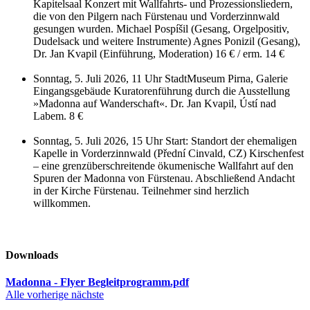
Kapitelsaal Konzert mit Wallfahrts- und Prozessionsliedern,
die von den Pilgern nach Fürstenau und Vorderzinnwald
gesungen wurden. Michael Pospíšil (Gesang, Orgelpositiv,
Dudelsack und weitere Instrumente) Agnes Ponizil (Gesang),
Dr. Jan Kvapil (Einführung, Moderation) 16 € / erm. 14 €
Sonntag, 5. Juli 2026, 11 Uhr StadtMuseum Pirna, Galerie
Eingangsgebäude Kuratorenführung durch die Ausstellung
»Madonna auf Wanderschaft«. Dr. Jan Kvapil, Ústí nad
Labem. 8 €
Sonntag, 5. Juli 2026, 15 Uhr Start: Standort der ehemaligen
Kapelle in Vorderzinnwald (Přední Cinvald, CZ) Kirschenfest
– eine grenzüberschreitende ökumenische Wallfahrt auf den
Spuren der Madonna von Fürstenau. Abschließend Andacht
in der Kirche Fürstenau. Teilnehmer sind herzlich
willkommen.
Downloads
Madonna - Flyer Begleitprogramm.pdf
Alle
vorherige
nächste