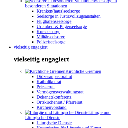
Seelsorge in
besonderen Situationen
Kranken(haus)seelsorge
Seelsorge in Justizvollzugsanstalten
Flughafenseelsorge
Urlauber- & Pilgerseelsorge
Kurseelsorge
Militärseelsorge
Polizeiseelsorge
vielseitig engagiert
vielseitig engagiert
Kirchliche Gremien
Diözesanpastoralrat
Katholikenrat
Priesterrat
Vermögensverwaltungsrat
Dekanatskonferenz
Ortskirchenrat / Pfarreirat
Kirchenvorstand
Liturgie und
Liturgische Dienste
Liturgische Dienste
Kommission für Liturgie und Kunst