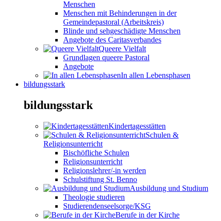
Menschen
Menschen mit Behinderungen in der
Gemeindepastoral (Arbeitskreis)
Blinde und sehgeschädigte Menschen
Angebote des Caritasverbandes
Queere Vielfalt
Grundlagen queere Pastoral
Angebote
In allen Lebensphasen
bildungsstark
bildungsstark
Kindertagesstätten
Schulen &
Religionsunterricht
Bischöfliche Schulen
Religionsunterricht
Religionslehrer/-in werden
Schulstiftung St. Benno
Ausbildung und Studium
Theologie studieren
Studierendenseelsorge/KSG
Berufe in der Kirche