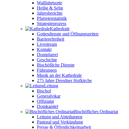
Wallfahrtsorte
Heilig & Selig
Jahresberichte
Pfarreienstatistik
Strategieprozess
Kathedrale
Gottesdienste und Öffnungszeiten
Barrierefreiheit
Livestream
Kontakt
Dompfarrei
Geschichte
Bischöfliche Dienste
Führungen
Musik an der Kathedrale
275 Jahre Dresdner Hofkirche
Leitung
Bischof
Generalvikar
Offizialat
Domkapitel
Bischöfliches Ordinariat
Leitung und Abteilungen
Pastoral und Verkündung
Presse & Öffentlichkeitsarbeit