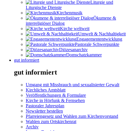
Liturgie und
Liturgische Dienste
Kirchenmusik
Ökumene &
interreligiöser Dialog
Kirche weltweit
Umwelt & Nachhaltigkeit
Engagemententwicklung
Pastorale Schwerpunkte
Diözesanarchiv
Domschatzkammer
gut informiert
gut informiert
Umgang mit Missbrauch und sexualisierter Gewalt
Kirchliches Amtsblatt
Veröffentlichungen & Formulare
Kirche in Hörfunk & Fernsehen
Pastoraler Jahresplan
Newsletter bestellen
Pfarreiengesetz und Wahlen zum Kirchenvorstand
Wahlen zum Ortskirchenrat
Archiv