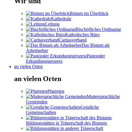
Wir sind
Bistum im Überblick
Kathedrale
Leitung
Bischöfliches Ordinariat
Katholisches Büro
Caritasverband
Das Bistum als
Arbeitgeber
Pastoraler
Erkundungsprozess
an vielen Orten
an vielen Orten
Pfarreien
Muttersprachliche
Gemeinden
Geistliche
Gemeinschaften
Bildungsstätten in Trägerschaft des Bistums