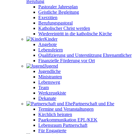
Berufung
Pastoraler Jahresplan
Geistliche Begleitung
Exerzitien
Berufungspastoral
Katholischer Christ werden
Wiedereintritt in die katholische Kirche
Kinder
Angebote
Lebensfeiern
Qualifizierung und Unterstützung Ehrenamtlicher
Finanzielle Förderung vor Ort
Jugend
Jugendliche
Ministranten
Lebensweg
Team
Werkzeugkiste
Dekanate
Partnerschaft und Ehe
Termine und Veranstaltungen
Kirchlich heiraten
Paarkommunikation EPL/KEK
Lebensraum Partnerschaft
Für Engagierte