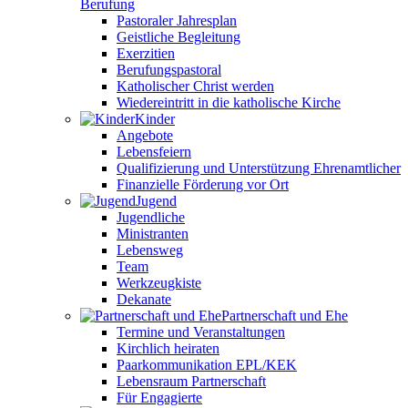
Berufung
Pastoraler Jahresplan
Geistliche Begleitung
Exerzitien
Berufungspastoral
Katholischer Christ werden
Wiedereintritt in die katholische Kirche
Kinder
Angebote
Lebensfeiern
Qualifizierung und Unterstützung Ehrenamtlicher
Finanzielle Förderung vor Ort
Jugend
Jugendliche
Ministranten
Lebensweg
Team
Werkzeugkiste
Dekanate
Partnerschaft und Ehe
Termine und Veranstaltungen
Kirchlich heiraten
Paarkommunikation EPL/KEK
Lebensraum Partnerschaft
Für Engagierte