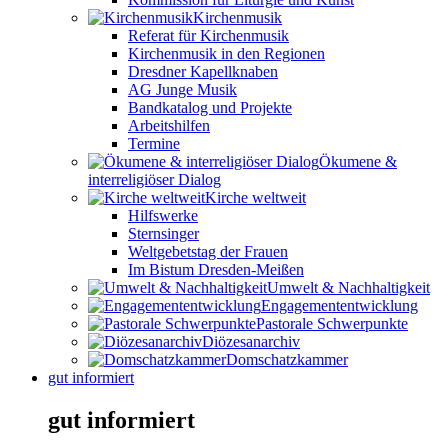
Kirchenmusik
Referat für Kirchenmusik
Kirchenmusik in den Regionen
Dresdner Kapellknaben
AG Junge Musik
Bandkatalog und Projekte
Arbeitshilfen
Termine
Ökumene &
interreligiöser Dialog
Kirche weltweit
Hilfswerke
Sternsinger
Weltgebetstag der Frauen
Im Bistum Dresden-Meißen
Umwelt & Nachhaltigkeit
Engagemententwicklung
Pastorale Schwerpunkte
Diözesanarchiv
Domschatzkammer
gut informiert
gut informiert