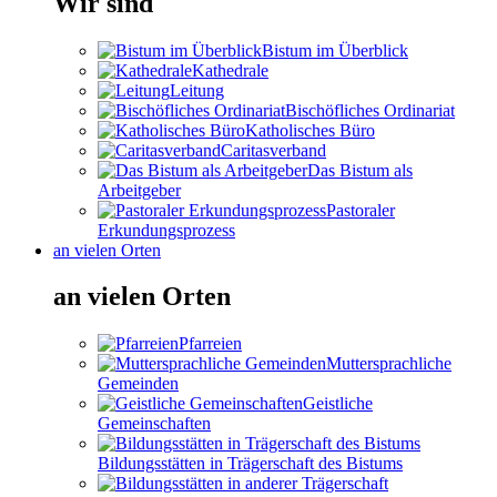
Wir sind
Bistum im Überblick
Kathedrale
Leitung
Bischöfliches Ordinariat
Katholisches Büro
Caritasverband
Das Bistum als
Arbeitgeber
Pastoraler
Erkundungsprozess
an vielen Orten
an vielen Orten
Pfarreien
Muttersprachliche
Gemeinden
Geistliche
Gemeinschaften
Bildungsstätten in Trägerschaft des Bistums