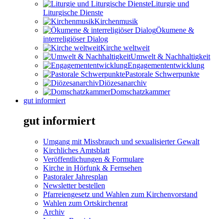
Liturgie und
Liturgische Dienste
Kirchenmusik
Ökumene &
interreligiöser Dialog
Kirche weltweit
Umwelt & Nachhaltigkeit
Engagemententwicklung
Pastorale Schwerpunkte
Diözesanarchiv
Domschatzkammer
gut informiert
gut informiert
Umgang mit Missbrauch und sexualisierter Gewalt
Kirchliches Amtsblatt
Veröffentlichungen & Formulare
Kirche in Hörfunk & Fernsehen
Pastoraler Jahresplan
Newsletter bestellen
Pfarreiengesetz und Wahlen zum Kirchenvorstand
Wahlen zum Ortskirchenrat
Archiv