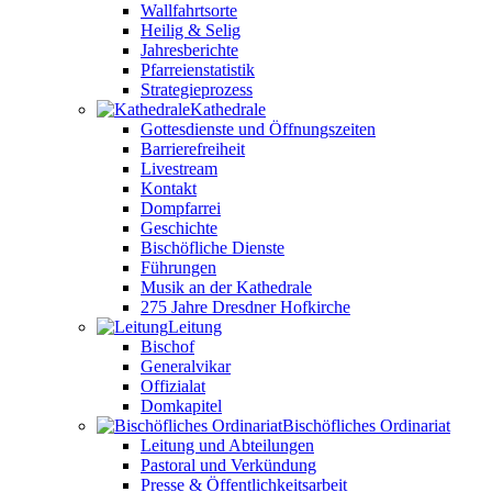
Wallfahrtsorte
Heilig & Selig
Jahresberichte
Pfarreienstatistik
Strategieprozess
Kathedrale
Gottesdienste und Öffnungszeiten
Barrierefreiheit
Livestream
Kontakt
Dompfarrei
Geschichte
Bischöfliche Dienste
Führungen
Musik an der Kathedrale
275 Jahre Dresdner Hofkirche
Leitung
Bischof
Generalvikar
Offizialat
Domkapitel
Bischöfliches Ordinariat
Leitung und Abteilungen
Pastoral und Verkündung
Presse & Öffentlichkeitsarbeit