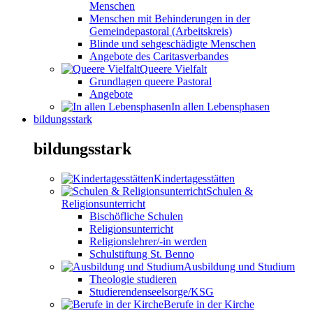
Menschen
Menschen mit Behinderungen in der
Gemeindepastoral (Arbeitskreis)
Blinde und sehgeschädigte Menschen
Angebote des Caritasverbandes
Queere Vielfalt
Grundlagen queere Pastoral
Angebote
In allen Lebensphasen
bildungsstark
bildungsstark
Kindertagesstätten
Schulen &
Religionsunterricht
Bischöfliche Schulen
Religionsunterricht
Religionslehrer/-in werden
Schulstiftung St. Benno
Ausbildung und Studium
Theologie studieren
Studierendenseelsorge/KSG
Berufe in der Kirche