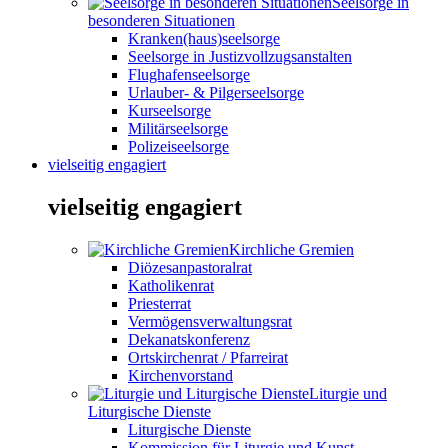
Seelsorge in
besonderen Situationen
Kranken(haus)seelsorge
Seelsorge in Justizvollzugsanstalten
Flughafenseelsorge
Urlauber- & Pilgerseelsorge
Kurseelsorge
Militärseelsorge
Polizeiseelsorge
vielseitig engagiert
vielseitig engagiert
Kirchliche Gremien
Diözesanpastoralrat
Katholikenrat
Priesterrat
Vermögensverwaltungsrat
Dekanatskonferenz
Ortskirchenrat / Pfarreirat
Kirchenvorstand
Liturgie und
Liturgische Dienste
Liturgische Dienste
Kommission für Liturgie und Kunst