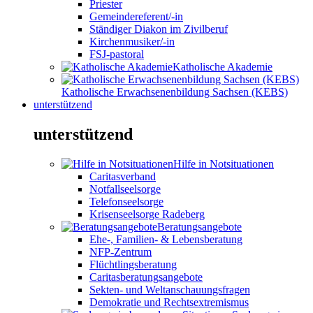
Priester
Gemeindereferent/-in
Ständiger Diakon im Zivilberuf
Kirchenmusiker/-in
FSJ-pastoral
Katholische Akademie
Katholische Erwachsenenbildung Sachsen (KEBS)
unterstützend
unterstützend
Hilfe in Notsituationen
Caritasverband
Notfallseelsorge
Telefonseelsorge
Krisenseelsorge Radeberg
Beratungsangebote
Ehe-, Familien- & Lebensberatung
NFP-Zentrum
Flüchtlingsberatung
Caritasberatungsangebote
Sekten- und Weltanschauungsfragen
Demokratie und Rechtsextremismus