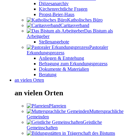
Diözesanarchiv
Kirchenrechtliche Fragen
Propst-Beier-Haus
Katholisches Büro
Caritasverband
Das Bistum als
Arbeitgeber
Stellenangebote
Pastoraler
Erkundungsprozess
Anliegen & Entstehung
Befragung zum Erkundungsprozess
Dokumente & Materialien
Beratung
an vielen Orten
an vielen Orten
Pfarreien
Muttersprachliche
Gemeinden
Geistliche
Gemeinschaften