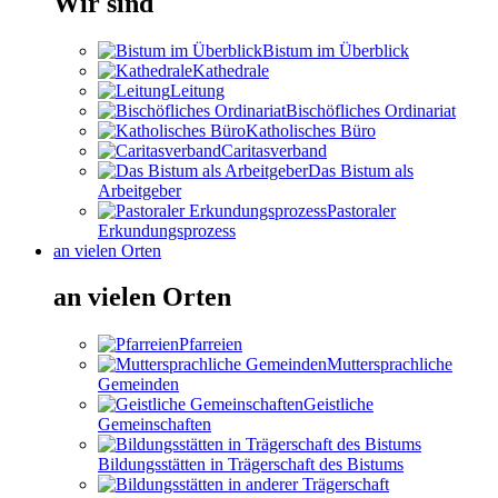
Wir sind
Bistum im Überblick
Kathedrale
Leitung
Bischöfliches Ordinariat
Katholisches Büro
Caritasverband
Das Bistum als
Arbeitgeber
Pastoraler
Erkundungsprozess
an vielen Orten
an vielen Orten
Pfarreien
Muttersprachliche
Gemeinden
Geistliche
Gemeinschaften
Bildungsstätten in Trägerschaft des Bistums