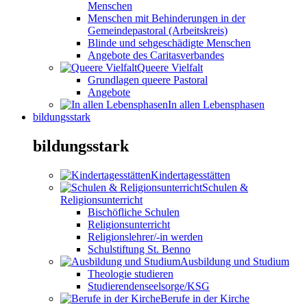
Menschen
Menschen mit Behinderungen in der
Gemeindepastoral (Arbeitskreis)
Blinde und sehgeschädigte Menschen
Angebote des Caritasverbandes
Queere Vielfalt
Grundlagen queere Pastoral
Angebote
In allen Lebensphasen
bildungsstark
bildungsstark
Kindertagesstätten
Schulen &
Religionsunterricht
Bischöfliche Schulen
Religionsunterricht
Religionslehrer/-in werden
Schulstiftung St. Benno
Ausbildung und Studium
Theologie studieren
Studierendenseelsorge/KSG
Berufe in der Kirche