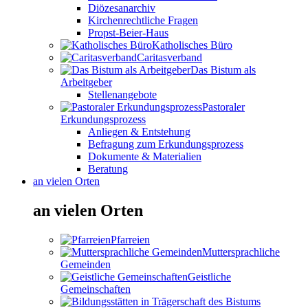
Diözesanarchiv
Kirchenrechtliche Fragen
Propst-Beier-Haus
Katholisches Büro
Caritasverband
Das Bistum als
Arbeitgeber
Stellenangebote
Pastoraler
Erkundungsprozess
Anliegen & Entstehung
Befragung zum Erkundungsprozess
Dokumente & Materialien
Beratung
an vielen Orten
an vielen Orten
Pfarreien
Muttersprachliche
Gemeinden
Geistliche
Gemeinschaften