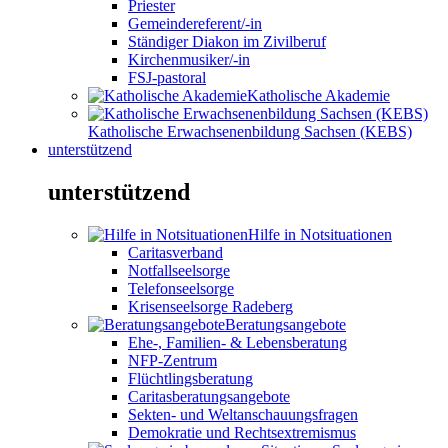
Priester
Gemeindereferent/-in
Ständiger Diakon im Zivilberuf
Kirchenmusiker/-in
FSJ-pastoral
Katholische Akademie
Katholische Erwachsenenbildung Sachsen (KEBS)
unterstützend
unterstützend
Hilfe in Notsituationen
Caritasverband
Notfallseelsorge
Telefonseelsorge
Krisenseelsorge Radeberg
Beratungsangebote
Ehe-, Familien- & Lebensberatung
NFP-Zentrum
Flüchtlingsberatung
Caritasberatungsangebote
Sekten- und Weltanschauungsfragen
Demokratie und Rechtsextremismus