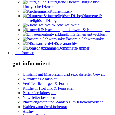
Liturgie und
Liturgische Dienste
Kirchenmusik
Ökumene &
interreligiöser Dialog
Kirche weltweit
Umwelt & Nachhaltigkeit
Engagemententwicklung
Pastorale Schwerpunkte
Diözesanarchiv
Domschatzkammer
gut informiert
gut informiert
Umgang mit Missbrauch und sexualisierter Gewalt
Kirchliches Amtsblatt
Veröffentlichungen & Formulare
Kirche in Hörfunk & Fernsehen
Pastoraler Jahresplan
Newsletter bestellen
Pfarreiengesetz und Wahlen zum Kirchenvorstand
Wahlen zum Ortskirchenrat
Archiv