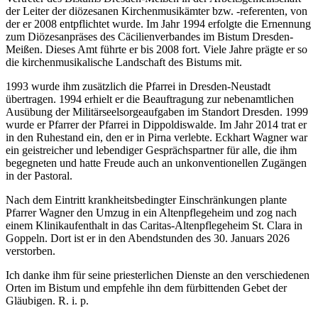
der Leiter der diözesanen Kirchenmusikämter bzw. -referenten, von
der er 2008 entpflichtet wurde. Im Jahr 1994 erfolgte die Ernennung
zum Diözesanpräses des Cäcilienverbandes im Bistum Dresden-
Meißen. Dieses Amt führte er bis 2008 fort. Viele Jahre prägte er so
die kirchenmusikalische Landschaft des Bistums mit.
1993 wurde ihm zusätzlich die Pfarrei in Dresden-Neustadt
übertragen. 1994 erhielt er die Beauftragung zur nebenamtlichen
Ausübung der Militärseelsorgeaufgaben im Standort Dresden. 1999
wurde er Pfarrer der Pfarrei in Dippoldiswalde. Im Jahr 2014 trat er
in den Ruhestand ein, den er in Pirna verlebte. Eckhart Wagner war
ein geistreicher und lebendiger Gesprächspartner für alle, die ihm
begegneten und hatte Freude auch an unkonventionellen Zugängen
in der Pastoral.
Nach dem Eintritt krankheitsbedingter Einschränkungen plante
Pfarrer Wagner den Umzug in ein Altenpflegeheim und zog nach
einem Klinikaufenthalt in das Caritas-Altenpflegeheim St. Clara in
Goppeln. Dort ist er in den Abendstunden des 30. Januars 2026
verstorben.
Ich danke ihm für seine priesterlichen Dienste an den verschiedenen
Orten im Bistum und empfehle ihn dem fürbittenden Gebet der
Gläubigen. R. i. p.