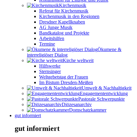
Kirchenmusik
Referat für Kirchenmusik
Kirchenmusik in den Regionen
Dresdner Kapellknaben
AG Junge Musik
Bandkatalog und Projekte
Arbeitshilfen
Termine
Ökumene &
interreligiöser Dialog
Kirche weltweit
Hilfswerke
Sternsinger
Weltgebetstag der Frauen
Im Bistum Dresden-Meißen
Umwelt & Nachhaltigkeit
Engagemententwicklung
Pastorale Schwerpunkte
Diözesanarchiv
Domschatzkammer
gut informiert
gut informiert