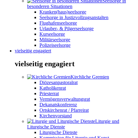
Seelsorge in
besonderen Situationen
Kranken(haus)seelsorge
Seelsorge in Justizvollzugsanstalten
Flughafenseelsorge
Urlauber- & Pilgerseelsorge
Kurseelsorge
Militärseelsorge
Polizeiseelsorge
vielseitig engagiert
vielseitig engagiert
Kirchliche Gremien
Diözesanpastoralrat
Katholikenrat
Priesterrat
Vermögensverwaltungsrat
Dekanatskonferenz
Ortskirchenrat / Pfarreirat
Kirchenvorstand
Liturgie und
Liturgische Dienste
Liturgische Dienste
Kommission für Liturgie und Kunst