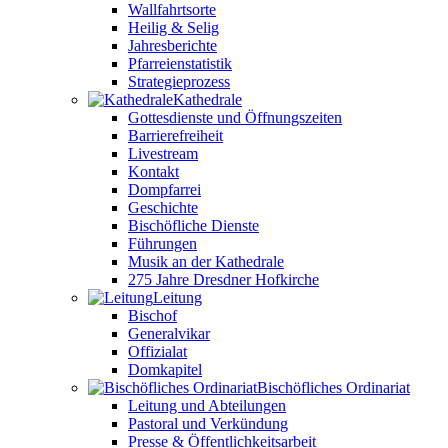
Wallfahrtsorte
Heilig & Selig
Jahresberichte
Pfarreienstatistik
Strategieprozess
Kathedrale
Gottesdienste und Öffnungszeiten
Barrierefreiheit
Livestream
Kontakt
Dompfarrei
Geschichte
Bischöfliche Dienste
Führungen
Musik an der Kathedrale
275 Jahre Dresdner Hofkirche
Leitung
Bischof
Generalvikar
Offizialat
Domkapitel
Bischöfliches Ordinariat
Leitung und Abteilungen
Pastoral und Verkündung
Presse & Öffentlichkeitsarbeit