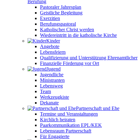
Berufung
Pastoraler Jahresplan
Geistliche Begleitung
Exerzitien
Berufungspastoral
Katholischer Christ werden
Wiedereintritt in die katholische Kirche
Kinder
Angebote
Lebensfeiern
Qualifizierung und Unterstützung Ehrenamtlicher
Finanzielle Förderung vor Ort
Jugend
Jugendliche
Ministranten
Lebensweg
Team
Werkzeugkiste
Dekanate
Partnerschaft und Ehe
Termine und Veranstaltungen
Kirchlich heiraten
Paarkommunikation EPL/KEK
Lebensraum Partnerschaft
Für Engagierte