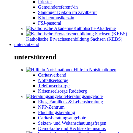
Priester
Gemeindereferent/-in
Ständiger Diakon im Zivilberuf
Kirchenmusiker/-in
FSJ-pastoral
Katholische Akademie
Katholische Erwachsenenbildung Sachsen (KEBS)
unterstützend
unterstützend
Hilfe in Notsituationen
Caritasverband
Notfallseelsorge
Telefonseelsorge
Krisenseelsorge Radeberg
Beratungsangebote
Ehe-, Familien- & Lebensberatung
NFP-Zentrum
Flüchtlingsberatung
Caritasberatungsangebote
Sekten- und Weltanschauungsfragen
Demokratie und Rechtsextremismus