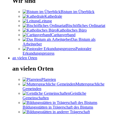
Wir sind
Bistum im Überblick
Kathedrale
Leitung
Bischöfliches Ordinariat
Katholisches Büro
Caritasverband
Das Bistum als
Arbeitgeber
Pastoraler
Erkundungsprozess
an vielen Orten
an vielen Orten
Pfarreien
Muttersprachliche
Gemeinden
Geistliche
Gemeinschaften
Bildungsstätten in Trägerschaft des Bistums