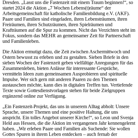
Dresden. „Lasst uns die Fastenzeit mit einem Traum beginnen!“, so
startet 2024 die Aktion „7 Wochen Lebens(t)räume“ der
Arbeitsgemeinschaft für katholische Familienbildung e.V. (AKF).
Paare und Familien sind eingeladen, ihren Lebensträumen, ihren
Freiräumen, ihren Schutzräumen, ihren Spielräumen und
Krafträumen auf die Spur zu kommen. Nicht das Verzichten steht im
Fokus, sondern das MEHR an gemeinsamer Zeit für Partnerschaft
und Familienleben.
Die Aktion ermutigt dazu, die Zeit zwischen Aschermittwoch und
Ostern bewusst zu erleben und zu gestalten. Sieben Briefe in den
sieben Wochen der Fastenzeit geben vielfältige Anregungen für das
Zusammenleben, bieten Anlässe für interessante Gespräche,
vermitteln Ideen zum gemeinsamen Ausprobieren und spirituelle
Impulse. Wer sich gern mit anderen Paaren zu den Themen
austauschen möchte, kann dies in digitalen Treffen tun. Vertiefende
Texte sowie Gottesdienstvorlagen stehen für beide Zielgruppen
ergänzend online zur Verfügung.
„Ein Fastenzeit-Projekt, das uns in unserem Alltag abholt: Unsere
Sprache, unsere Themen und eine positive Haltung, die uns
anspricht. Ein tolles Angebot unserer Kirche!“, so Leon und Svenja
Held aus Hessen, die die Aktion im vergangenen Jahr kennengelernt
haben. „Wir erleben Paare und Familien als Suchende: Sie wollen
Gottes Spuren in ihrem Leben entdecken – auch fernab der