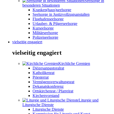
Seelsorge in
besonderen Situationen
Kranken(haus)seelsorge
Seelsorge in Justizvollzugsanstalten
Flughafenseelsorge
Urlauber- & Pilgerseelsorge
Kurseelsorge
Militärseelsorge
Polizeiseelsorge
vielseitig engagiert
vielseitig engagiert
Kirchliche Gremien
Diözesanpastoralrat
Katholikenrat
Priesterrat
Vermögensverwaltungsrat
Dekanatskonferenz
Ortskirchenrat / Pfarreirat
Kirchenvorstand
Liturgie und
Liturgische Dienste
Liturgische Dienste
Kommission für Liturgie und Kunst