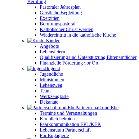
Berufung
Pastoraler Jahresplan
Geistliche Begleitung
Exerzitien
Berufungspastoral
Katholischer Christ werden
Wiedereintritt in die katholische Kirche
Kinder
Angebote
Lebensfeiern
Qualifizierung und Unterstützung Ehrenamtlicher
Finanzielle Förderung vor Ort
Jugend
Jugendliche
Ministranten
Lebensweg
Team
Werkzeugkiste
Dekanate
Partnerschaft und Ehe
Termine und Veranstaltungen
Kirchlich heiraten
Paarkommunikation EPL/KEK
Lebensraum Partnerschaft
Für Engagierte