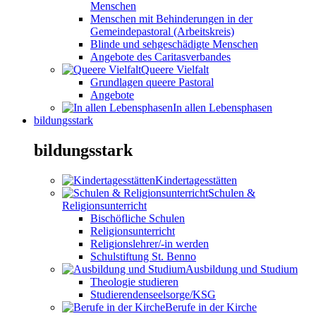
Menschen
Menschen mit Behinderungen in der
Gemeindepastoral (Arbeitskreis)
Blinde und sehgeschädigte Menschen
Angebote des Caritasverbandes
Queere Vielfalt
Grundlagen queere Pastoral
Angebote
In allen Lebensphasen
bildungsstark
bildungsstark
Kindertagesstätten
Schulen &
Religionsunterricht
Bischöfliche Schulen
Religionsunterricht
Religionslehrer/-in werden
Schulstiftung St. Benno
Ausbildung und Studium
Theologie studieren
Studierendenseelsorge/KSG
Berufe in der Kirche