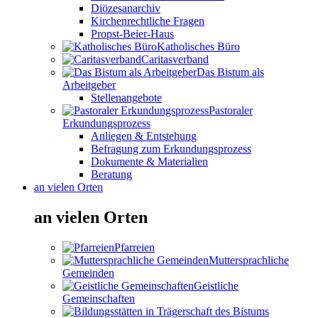
Diözesanarchiv
Kirchenrechtliche Fragen
Propst-Beier-Haus
Katholisches Büro
Caritasverband
Das Bistum als
Arbeitgeber
Stellenangebote
Pastoraler
Erkundungsprozess
Anliegen & Entstehung
Befragung zum Erkundungsprozess
Dokumente & Materialien
Beratung
an vielen Orten
an vielen Orten
Pfarreien
Muttersprachliche
Gemeinden
Geistliche
Gemeinschaften