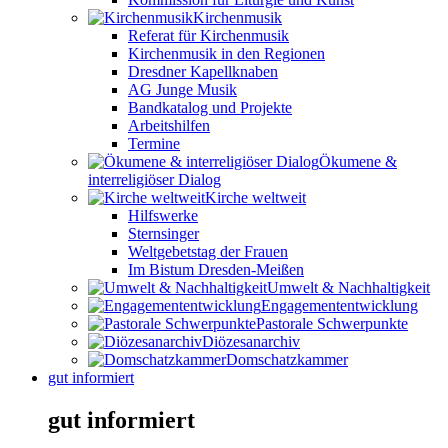
Kirchenmusik
Referat für Kirchenmusik
Kirchenmusik in den Regionen
Dresdner Kapellknaben
AG Junge Musik
Bandkatalog und Projekte
Arbeitshilfen
Termine
Ökumene &
interreligiöser Dialog
Kirche weltweit
Hilfswerke
Sternsinger
Weltgebetstag der Frauen
Im Bistum Dresden-Meißen
Umwelt & Nachhaltigkeit
Engagemententwicklung
Pastorale Schwerpunkte
Diözesanarchiv
Domschatzkammer
gut informiert
gut informiert