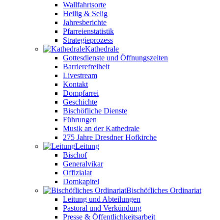
Wallfahrtsorte
Heilig & Selig
Jahresberichte
Pfarreienstatistik
Strategieprozess
Kathedrale
Gottesdienste und Öffnungszeiten
Barrierefreiheit
Livestream
Kontakt
Dompfarrei
Geschichte
Bischöfliche Dienste
Führungen
Musik an der Kathedrale
275 Jahre Dresdner Hofkirche
Leitung
Bischof
Generalvikar
Offizialat
Domkapitel
Bischöfliches Ordinariat
Leitung und Abteilungen
Pastoral und Verkündung
Presse & Öffentlichkeitsarbeit