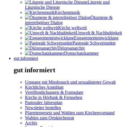
Liturgie und
Liturgische Dienste
Kirchenmusik
Ökumene &
interreligiöser Dialog
Kirche weltweit
Umwelt & Nachhaltigkeit
Engagemententwicklung
Pastorale Schwerpunkte
Diözesanarchiv
Domschatzkammer
gut informiert
gut informiert
Umgang mit Missbrauch und sexualisierter Gewalt
Kirchliches Amtsblatt
Veröffentlichungen & Formulare
Kirche in Hörfunk & Fernsehen
Pastoraler Jahresplan
Newsletter bestellen
Pfarreiengesetz und Wahlen zum Kirchenvorstand
Wahlen zum Ortskirchenrat
Archiv