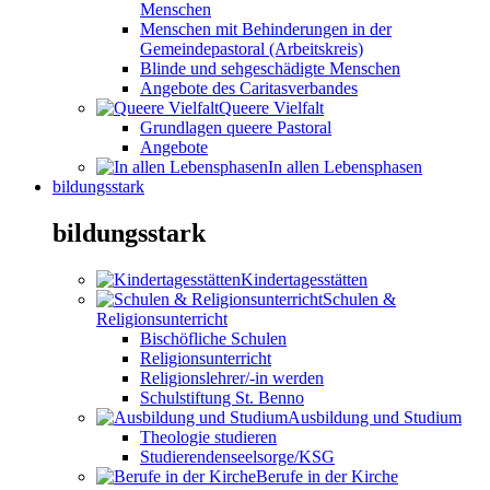
Menschen
Menschen mit Behinderungen in der
Gemeindepastoral (Arbeitskreis)
Blinde und sehgeschädigte Menschen
Angebote des Caritasverbandes
Queere Vielfalt
Grundlagen queere Pastoral
Angebote
In allen Lebensphasen
bildungsstark
bildungsstark
Kindertagesstätten
Schulen &
Religionsunterricht
Bischöfliche Schulen
Religionsunterricht
Religionslehrer/-in werden
Schulstiftung St. Benno
Ausbildung und Studium
Theologie studieren
Studierendenseelsorge/KSG
Berufe in der Kirche