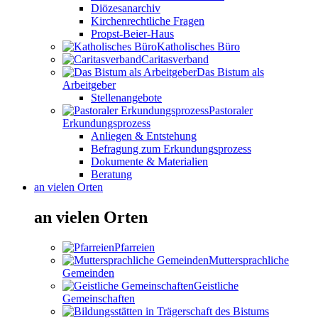
Diözesanarchiv
Kirchenrechtliche Fragen
Propst-Beier-Haus
Katholisches Büro
Caritasverband
Das Bistum als
Arbeitgeber
Stellenangebote
Pastoraler
Erkundungsprozess
Anliegen & Entstehung
Befragung zum Erkundungsprozess
Dokumente & Materialien
Beratung
an vielen Orten
an vielen Orten
Pfarreien
Muttersprachliche
Gemeinden
Geistliche
Gemeinschaften