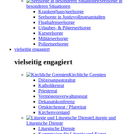
Seelsorge in
besonderen Situationen
Kranken(haus)seelsorge
Seelsorge in Justizvollzugsanstalten
Flughafenseelsorge
Urlauber- & Pilgerseelsorge
Kurseelsorge
Militärseelsorge
Polizeiseelsorge
vielseitig engagiert
vielseitig engagiert
Kirchliche Gremien
Diözesanpastoralrat
Katholikenrat
Priesterrat
Vermögensverwaltungsrat
Dekanatskonferenz
Ortskirchenrat / Pfarreirat
Kirchenvorstand
Liturgie und
Liturgische Dienste
Liturgische Dienste
Kommission für Liturgie und Kunst