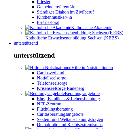
Priester
Gemeindereferent/-in
Ständiger Diakon im Zivilberuf
Kirchenmusiker/-in
FSJ-pastoral
Katholische Akademie
Katholische Erwachsenenbildung Sachsen (KEBS)
unterstützend
unterstützend
Hilfe in Notsituationen
Caritasverband
Notfallseelsorge
Telefonseelsorge
Krisenseelsorge Radeberg
Beratungsangebote
Ehe-, Familien- & Lebensberatung
NFP-Zentrum
Flüchtlingsberatung
Caritasberatungsangebote
Sekten- und Weltanschauungsfragen
Demokratie und Rechtsextremismus