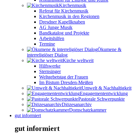
Kirchenmusik
Referat für Kirchenmusik
Kirchenmusik in den Regionen
Dresdner Kapellknaben
AG Junge Musik
Bandkatalog und Projekte
Arbeitshilfen
Termine
Ökumene &
interreligiöser Dialog
Kirche weltweit
Hilfswerke
Sternsinger
Weltgebetstag der Frauen
Im Bistum Dresden-Meißen
Umwelt & Nachhaltigkeit
Engagemententwicklung
Pastorale Schwerpunkte
Diözesanarchiv
Domschatzkammer
gut informiert
gut informiert