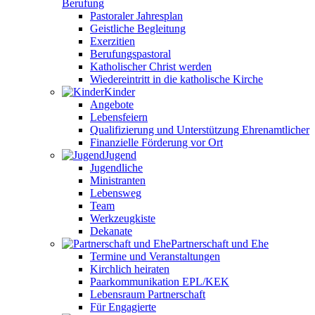
Berufung
Pastoraler Jahresplan
Geistliche Begleitung
Exerzitien
Berufungspastoral
Katholischer Christ werden
Wiedereintritt in die katholische Kirche
Kinder
Angebote
Lebensfeiern
Qualifizierung und Unterstützung Ehrenamtlicher
Finanzielle Förderung vor Ort
Jugend
Jugendliche
Ministranten
Lebensweg
Team
Werkzeugkiste
Dekanate
Partnerschaft und Ehe
Termine und Veranstaltungen
Kirchlich heiraten
Paarkommunikation EPL/KEK
Lebensraum Partnerschaft
Für Engagierte