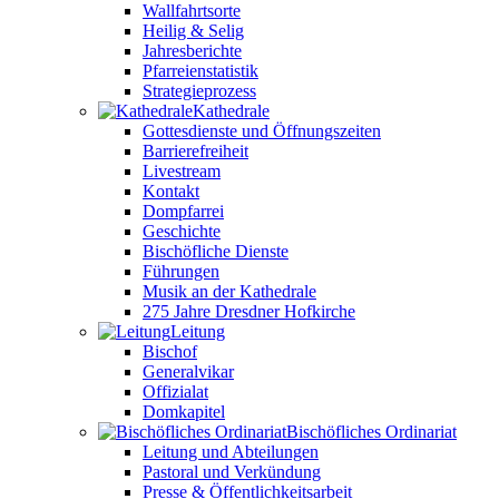
Wallfahrtsorte
Heilig & Selig
Jahresberichte
Pfarreienstatistik
Strategieprozess
Kathedrale
Gottesdienste und Öffnungszeiten
Barrierefreiheit
Livestream
Kontakt
Dompfarrei
Geschichte
Bischöfliche Dienste
Führungen
Musik an der Kathedrale
275 Jahre Dresdner Hofkirche
Leitung
Bischof
Generalvikar
Offizialat
Domkapitel
Bischöfliches Ordinariat
Leitung und Abteilungen
Pastoral und Verkündung
Presse & Öffentlichkeitsarbeit