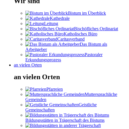
Wir sind
Bistum im Überblick
Kathedrale
Leitung
Bischöfliches Ordinariat
Katholisches Büro
Caritasverband
Das Bistum als
Arbeitgeber
Pastoraler
Erkundungsprozess
an vielen Orten
an vielen Orten
Pfarreien
Muttersprachliche
Gemeinden
Geistliche
Gemeinschaften
Bildungsstätten in Trägerschaft des Bistums