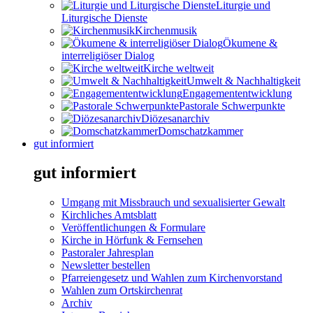
Liturgie und
Liturgische Dienste
Kirchenmusik
Ökumene &
interreligiöser Dialog
Kirche weltweit
Umwelt & Nachhaltigkeit
Engagemententwicklung
Pastorale Schwerpunkte
Diözesanarchiv
Domschatzkammer
gut informiert
gut informiert
Umgang mit Missbrauch und sexualisierter Gewalt
Kirchliches Amtsblatt
Veröffentlichungen & Formulare
Kirche in Hörfunk & Fernsehen
Pastoraler Jahresplan
Newsletter bestellen
Pfarreiengesetz und Wahlen zum Kirchenvorstand
Wahlen zum Ortskirchenrat
Archiv