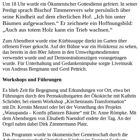
Um 18 Uhr wurde ein Ökumenischer Gottesdienst gefeiert. In seiner
sprach Bischof Timmerevers sehr persönlich über
Predigt
seine Kindheit auf dem elterlichen Hof. „Ich bin unter
Bäumen aufgewachsen.“ Er zeichnete ein Hoffnungsbild:
„Auch aus totem Holz kann ein Trieb wachsen.“
Zum Abendbrot wurde eine Kürbissuppe direkt im Garten über
offenem Feuer gekocht. Auf der Bühne war ein Holzkreuz zu sehen,
das bereits in den 80er Jahren in den Umweltgottesdiensten
verwendet wurde und auf Demonstrationszügen vorangetragen
wurde. Für Unterhaltung und Gedankenimpulse sorgte Livemusik
von Andreas Bergmann und Gerd Pettrich.
Workshops und Führungen
Es blieb Zeit für Begegnung und Erkundungen vor Ort, etwa bei
Führungen durch den Permakulturgarten der Ökokirche
mit Kathrin
Schröder
, bei einem Workshop „Kirchenraum-Transformation“
mit
Dr. Kerstin Menzel
oder bei der Vorstellung des Projekts
„Wanapanda – Konfis pflanzen Bäume“
mit Dr. Anne Römpke
. Mit
dem Abendsegen von Elisabeth Naendorf endete der Tag. An der
Orgel nahm dabei Dirk Zimmermann Platz.
Das Programm wurde in ökumenischer Gemeinschaft durch die