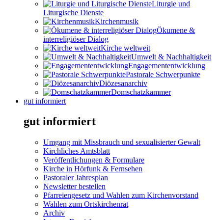
Liturgie und
Liturgische Dienste
Kirchenmusik
Ökumene &
interreligiöser Dialog
Kirche weltweit
Umwelt & Nachhaltigkeit
Engagemententwicklung
Pastorale Schwerpunkte
Diözesanarchiv
Domschatzkammer
gut informiert
gut informiert
Umgang mit Missbrauch und sexualisierter Gewalt
Kirchliches Amtsblatt
Veröffentlichungen & Formulare
Kirche in Hörfunk & Fernsehen
Pastoraler Jahresplan
Newsletter bestellen
Pfarreiengesetz und Wahlen zum Kirchenvorstand
Wahlen zum Ortskirchenrat
Archiv