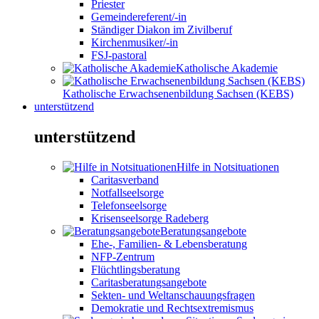
Priester
Gemeindereferent/-in
Ständiger Diakon im Zivilberuf
Kirchenmusiker/-in
FSJ-pastoral
Katholische Akademie
Katholische Erwachsenenbildung Sachsen (KEBS)
unterstützend
unterstützend
Hilfe in Notsituationen
Caritasverband
Notfallseelsorge
Telefonseelsorge
Krisenseelsorge Radeberg
Beratungsangebote
Ehe-, Familien- & Lebensberatung
NFP-Zentrum
Flüchtlingsberatung
Caritasberatungsangebote
Sekten- und Weltanschauungsfragen
Demokratie und Rechtsextremismus