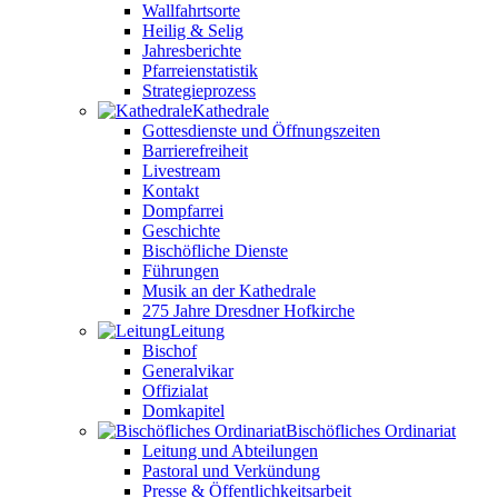
Wallfahrtsorte
Heilig & Selig
Jahresberichte
Pfarreienstatistik
Strategieprozess
Kathedrale
Gottesdienste und Öffnungszeiten
Barrierefreiheit
Livestream
Kontakt
Dompfarrei
Geschichte
Bischöfliche Dienste
Führungen
Musik an der Kathedrale
275 Jahre Dresdner Hofkirche
Leitung
Bischof
Generalvikar
Offizialat
Domkapitel
Bischöfliches Ordinariat
Leitung und Abteilungen
Pastoral und Verkündung
Presse & Öffentlichkeitsarbeit