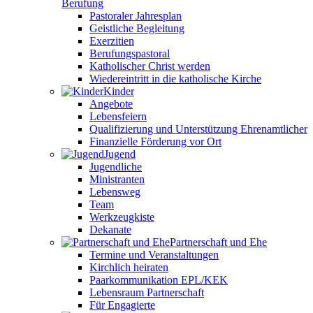
Berufung
Pastoraler Jahresplan
Geistliche Begleitung
Exerzitien
Berufungspastoral
Katholischer Christ werden
Wiedereintritt in die katholische Kirche
Kinder
Angebote
Lebensfeiern
Qualifizierung und Unterstützung Ehrenamtlicher
Finanzielle Förderung vor Ort
Jugend
Jugendliche
Ministranten
Lebensweg
Team
Werkzeugkiste
Dekanate
Partnerschaft und Ehe
Termine und Veranstaltungen
Kirchlich heiraten
Paarkommunikation EPL/KEK
Lebensraum Partnerschaft
Für Engagierte