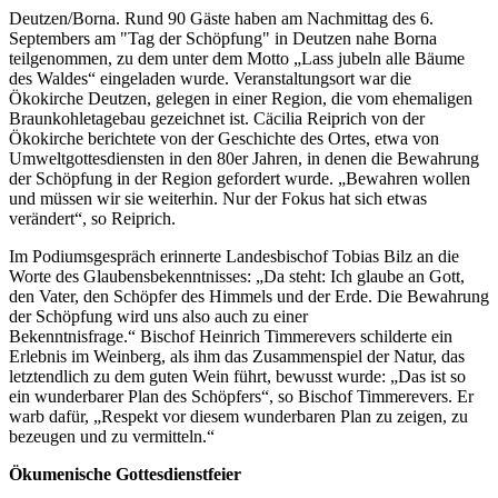
Deutzen/Borna. Rund 90 Gäste haben am Nachmittag des 6.
Septembers am "Tag der Schöpfung" in Deutzen nahe Borna
teilgenommen, zu dem unter dem Motto „Lass jubeln alle Bäume
des Waldes“ eingeladen wurde. Veranstaltungsort war die
Ökokirche Deutzen, gelegen in einer Region, die vom ehemaligen
Braunkohletagebau gezeichnet ist. Cäcilia Reiprich von der
Ökokirche berichtete von der Geschichte des Ortes, etwa von
Umweltgottesdiensten in den 80er Jahren, in denen die Bewahrung
der Schöpfung in der Region gefordert wurde. „Bewahren wollen
und müssen wir sie weiterhin. Nur der Fokus hat sich etwas
verändert“, so Reiprich.
Im Podiumsgespräch erinnerte Landesbischof Tobias Bilz an die
Worte des Glaubensbekenntnisses: „Da steht: Ich glaube an Gott,
den Vater, den Schöpfer des Himmels und der Erde. Die Bewahrung
der Schöpfung wird uns also auch zu einer
Bekenntnisfrage.“
Bischof Heinrich Timmerevers
schilderte ein
Erlebnis im Weinberg, als ihm das Zusammenspiel der Natur, das
letztendlich zu dem guten Wein führt, bewusst wurde: „Das ist so
ein wunderbarer Plan des Schöpfers“, so Bischof Timmerevers. Er
warb dafür, „Respekt vor diesem wunderbaren Plan zu zeigen, zu
bezeugen und zu vermitteln.“
Ökumenische Gottesdienstfeier