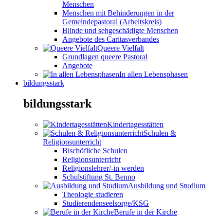
Menschen
Menschen mit Behinderungen in der
Gemeindepastoral (Arbeitskreis)
Blinde und sehgeschädigte Menschen
Angebote des Caritasverbandes
Queere Vielfalt
Grundlagen queere Pastoral
Angebote
In allen Lebensphasen
bildungsstark
bildungsstark
Kindertagesstätten
Schulen &
Religionsunterricht
Bischöfliche Schulen
Religionsunterricht
Religionslehrer/-in werden
Schulstiftung St. Benno
Ausbildung und Studium
Theologie studieren
Studierendenseelsorge/KSG
Berufe in der Kirche