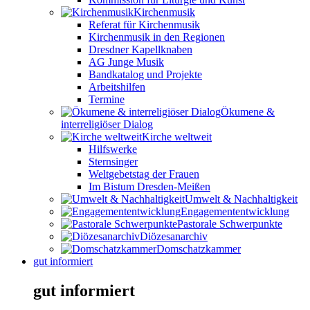
Kirchenmusik
Referat für Kirchenmusik
Kirchenmusik in den Regionen
Dresdner Kapellknaben
AG Junge Musik
Bandkatalog und Projekte
Arbeitshilfen
Termine
Ökumene &
interreligiöser Dialog
Kirche weltweit
Hilfswerke
Sternsinger
Weltgebetstag der Frauen
Im Bistum Dresden-Meißen
Umwelt & Nachhaltigkeit
Engagemententwicklung
Pastorale Schwerpunkte
Diözesanarchiv
Domschatzkammer
gut informiert
gut informiert