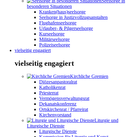
Seelsorge in
besonderen Situationen
Kranken(haus)seelsorge
Seelsorge in Justizvollzugsanstalten
Flughafenseelsorge
Urlauber- & Pilgerseelsorge
Kurseelsorge
Militärseelsorge
Polizeiseelsorge
vielseitig engagiert
vielseitig engagiert
Kirchliche Gremien
Diözesanpastoralrat
Katholikenrat
Priesterrat
Vermögensverwaltungsrat
Dekanatskonferenz
Ortskirchenrat / Pfarreirat
Kirchenvorstand
Liturgie und
Liturgische Dienste
Liturgische Dienste
Kommission für Liturgie und Kunst