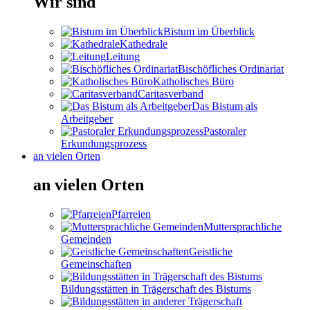
Wir sind
Bistum im Überblick
Kathedrale
Leitung
Bischöfliches Ordinariat
Katholisches Büro
Caritasverband
Das Bistum als
Arbeitgeber
Pastoraler
Erkundungsprozess
an vielen Orten
an vielen Orten
Pfarreien
Muttersprachliche
Gemeinden
Geistliche
Gemeinschaften
Bildungsstätten in Trägerschaft des Bistums