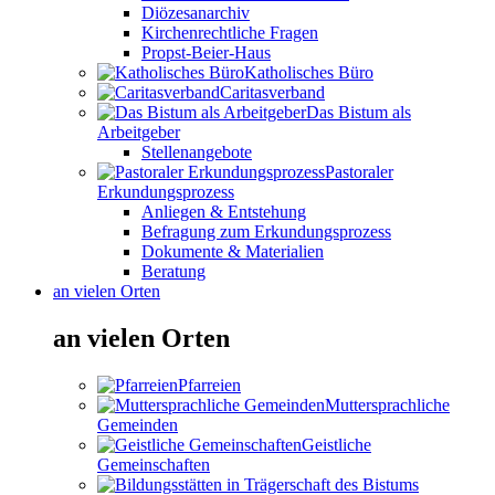
Diözesanarchiv
Kirchenrechtliche Fragen
Propst-Beier-Haus
Katholisches Büro
Caritasverband
Das Bistum als
Arbeitgeber
Stellenangebote
Pastoraler
Erkundungsprozess
Anliegen & Entstehung
Befragung zum Erkundungsprozess
Dokumente & Materialien
Beratung
an vielen Orten
an vielen Orten
Pfarreien
Muttersprachliche
Gemeinden
Geistliche
Gemeinschaften