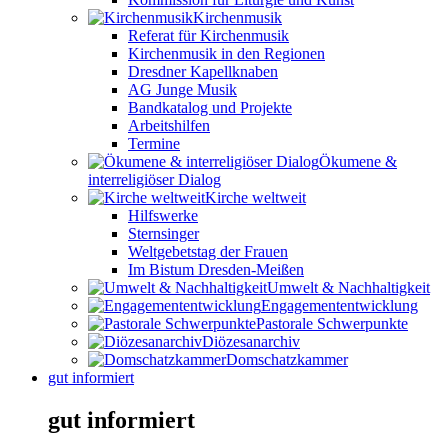
Kirchenmusik
Referat für Kirchenmusik
Kirchenmusik in den Regionen
Dresdner Kapellknaben
AG Junge Musik
Bandkatalog und Projekte
Arbeitshilfen
Termine
Ökumene &
interreligiöser Dialog
Kirche weltweit
Hilfswerke
Sternsinger
Weltgebetstag der Frauen
Im Bistum Dresden-Meißen
Umwelt & Nachhaltigkeit
Engagemententwicklung
Pastorale Schwerpunkte
Diözesanarchiv
Domschatzkammer
gut informiert
gut informiert