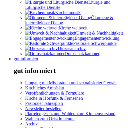
Liturgie und
Liturgische Dienste
Kirchenmusik
Ökumene &
interreligiöser Dialog
Kirche weltweit
Umwelt & Nachhaltigkeit
Engagemententwicklung
Pastorale Schwerpunkte
Diözesanarchiv
Domschatzkammer
gut informiert
gut informiert
Umgang mit Missbrauch und sexualisierter Gewalt
Kirchliches Amtsblatt
Veröffentlichungen & Formulare
Kirche in Hörfunk & Fernsehen
Pastoraler Jahresplan
Newsletter bestellen
Pfarreiengesetz und Wahlen zum Kirchenvorstand
Wahlen zum Ortskirchenrat
Archiv