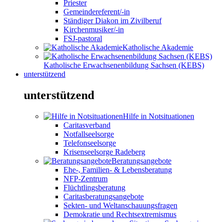
Priester
Gemeindereferent/-in
Ständiger Diakon im Zivilberuf
Kirchenmusiker/-in
FSJ-pastoral
Katholische Akademie
Katholische Erwachsenenbildung Sachsen (KEBS)
unterstützend
unterstützend
Hilfe in Notsituationen
Caritasverband
Notfallseelsorge
Telefonseelsorge
Krisenseelsorge Radeberg
Beratungsangebote
Ehe-, Familien- & Lebensberatung
NFP-Zentrum
Flüchtlingsberatung
Caritasberatungsangebote
Sekten- und Weltanschauungsfragen
Demokratie und Rechtsextremismus