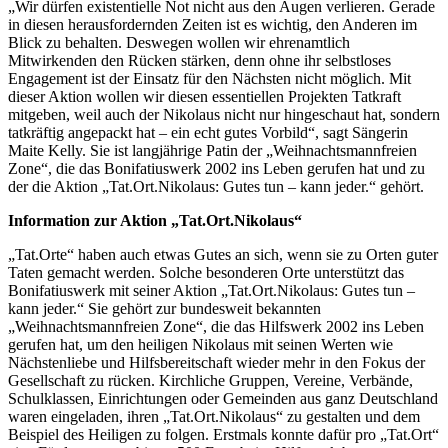
„Wir dürfen existentielle Not nicht aus den Augen verlieren. Gerade
in diesen herausfordernden Zeiten ist es wichtig, den Anderen im
Blick zu behalten. Deswegen wollen wir ehrenamtlich
Mitwirkenden den Rücken stärken, denn ohne ihr selbstloses
Engagement ist der Einsatz für den Nächsten nicht möglich. Mit
dieser Aktion wollen wir diesen essentiellen Projekten Tatkraft
mitgeben, weil auch der Nikolaus nicht nur hingeschaut hat, sondern
tatkräftig angepackt hat – ein echt gutes Vorbild“, sagt Sängerin
Maite Kelly. Sie ist langjährige Patin der „Weihnachtsmannfreien
Zone“, die das Bonifatiuswerk 2002 ins Leben gerufen hat und zu
der die Aktion „Tat.Ort.Nikolaus: Gutes tun – kann jeder.“ gehört.
Information zur Aktion „Tat.Ort.Nikolaus“
„Tat.Orte“ haben auch etwas Gutes an sich, wenn sie zu Orten guter
Taten gemacht werden. Solche besonderen Orte unterstützt das
Bonifatiuswerk mit seiner Aktion „Tat.Ort.Nikolaus: Gutes tun –
kann jeder.“ Sie gehört zur bundesweit bekannten
„Weihnachtsmannfreien Zone“, die das Hilfswerk 2002 ins Leben
gerufen hat, um den heiligen Nikolaus mit seinen Werten wie
Nächstenliebe und Hilfsbereitschaft wieder mehr in den Fokus der
Gesellschaft zu rücken. Kirchliche Gruppen, Vereine, Verbände,
Schulklassen, Einrichtungen oder Gemeinden aus ganz Deutschland
waren eingeladen, ihren „Tat.Ort.Nikolaus“ zu gestalten und dem
Beispiel des Heiligen zu folgen. Erstmals konnte dafür pro „Tat.Ort“