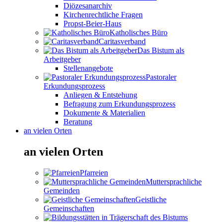
Diözesanarchiv
Kirchenrechtliche Fragen
Propst-Beier-Haus
Katholisches Büro
Caritasverband
Das Bistum als
Arbeitgeber
Stellenangebote
Pastoraler
Erkundungsprozess
Anliegen & Entstehung
Befragung zum Erkundungsprozess
Dokumente & Materialien
Beratung
an vielen Orten
an vielen Orten
Pfarreien
Muttersprachliche
Gemeinden
Geistliche
Gemeinschaften