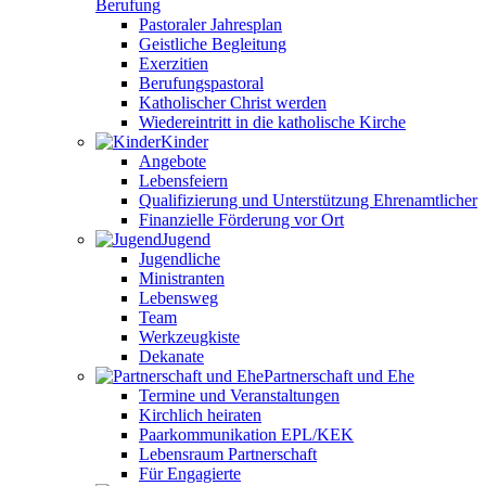
Berufung
Pastoraler Jahresplan
Geistliche Begleitung
Exerzitien
Berufungspastoral
Katholischer Christ werden
Wiedereintritt in die katholische Kirche
Kinder
Angebote
Lebensfeiern
Qualifizierung und Unterstützung Ehrenamtlicher
Finanzielle Förderung vor Ort
Jugend
Jugendliche
Ministranten
Lebensweg
Team
Werkzeugkiste
Dekanate
Partnerschaft und Ehe
Termine und Veranstaltungen
Kirchlich heiraten
Paarkommunikation EPL/KEK
Lebensraum Partnerschaft
Für Engagierte