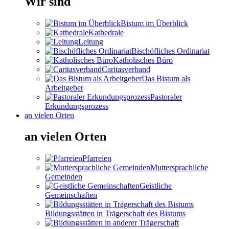
Wir sind
Bistum im Überblick
Kathedrale
Leitung
Bischöfliches Ordinariat
Katholisches Büro
Caritasverband
Das Bistum als
Arbeitgeber
Pastoraler
Erkundungsprozess
an vielen Orten
an vielen Orten
Pfarreien
Muttersprachliche
Gemeinden
Geistliche
Gemeinschaften
Bildungsstätten in Trägerschaft des Bistums