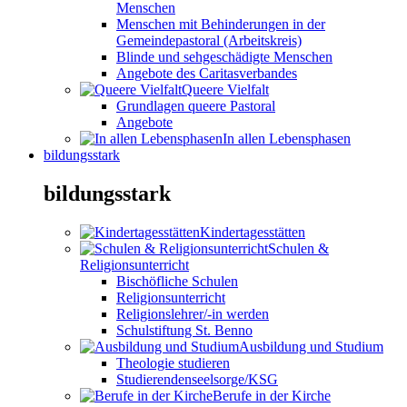
Menschen
Menschen mit Behinderungen in der
Gemeindepastoral (Arbeitskreis)
Blinde und sehgeschädigte Menschen
Angebote des Caritasverbandes
Queere Vielfalt
Grundlagen queere Pastoral
Angebote
In allen Lebensphasen
bildungsstark
bildungsstark
Kindertagesstätten
Schulen &
Religionsunterricht
Bischöfliche Schulen
Religionsunterricht
Religionslehrer/-in werden
Schulstiftung St. Benno
Ausbildung und Studium
Theologie studieren
Studierendenseelsorge/KSG
Berufe in der Kirche