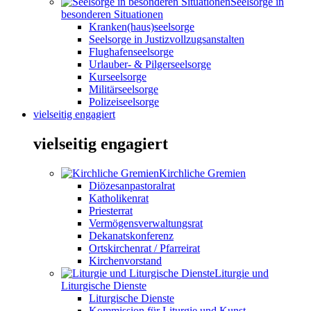
Seelsorge in
besonderen Situationen
Kranken(haus)seelsorge
Seelsorge in Justizvollzugsanstalten
Flughafenseelsorge
Urlauber- & Pilgerseelsorge
Kurseelsorge
Militärseelsorge
Polizeiseelsorge
vielseitig engagiert
vielseitig engagiert
Kirchliche Gremien
Diözesanpastoralrat
Katholikenrat
Priesterrat
Vermögensverwaltungsrat
Dekanatskonferenz
Ortskirchenrat / Pfarreirat
Kirchenvorstand
Liturgie und
Liturgische Dienste
Liturgische Dienste
Kommission für Liturgie und Kunst