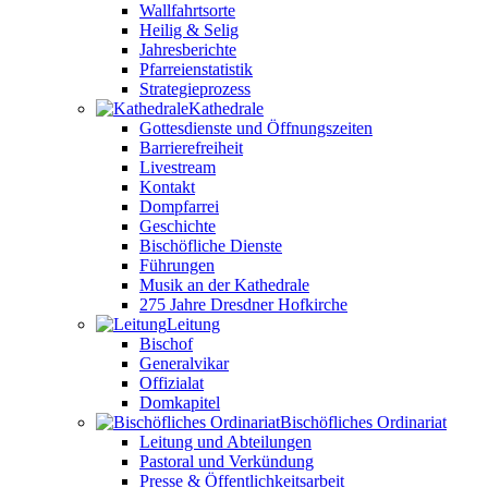
Wallfahrtsorte
Heilig & Selig
Jahresberichte
Pfarreienstatistik
Strategieprozess
Kathedrale
Gottesdienste und Öffnungszeiten
Barrierefreiheit
Livestream
Kontakt
Dompfarrei
Geschichte
Bischöfliche Dienste
Führungen
Musik an der Kathedrale
275 Jahre Dresdner Hofkirche
Leitung
Bischof
Generalvikar
Offizialat
Domkapitel
Bischöfliches Ordinariat
Leitung und Abteilungen
Pastoral und Verkündung
Presse & Öffentlichkeitsarbeit