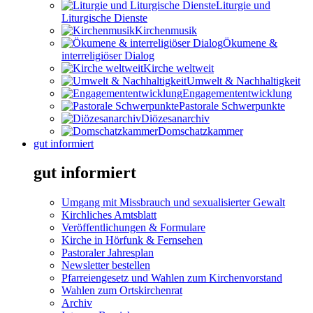
Liturgie und
Liturgische Dienste
Kirchenmusik
Ökumene &
interreligiöser Dialog
Kirche weltweit
Umwelt & Nachhaltigkeit
Engagemententwicklung
Pastorale Schwerpunkte
Diözesanarchiv
Domschatzkammer
gut informiert
gut informiert
Umgang mit Missbrauch und sexualisierter Gewalt
Kirchliches Amtsblatt
Veröffentlichungen & Formulare
Kirche in Hörfunk & Fernsehen
Pastoraler Jahresplan
Newsletter bestellen
Pfarreiengesetz und Wahlen zum Kirchenvorstand
Wahlen zum Ortskirchenrat
Archiv