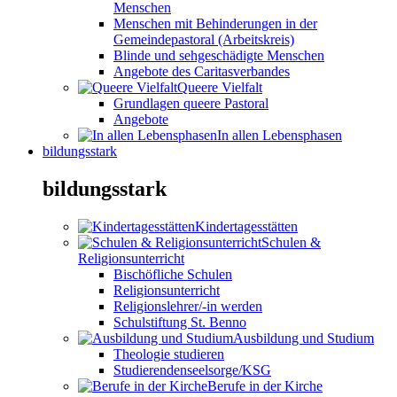
Menschen
Menschen mit Behinderungen in der
Gemeindepastoral (Arbeitskreis)
Blinde und sehgeschädigte Menschen
Angebote des Caritasverbandes
Queere Vielfalt
Grundlagen queere Pastoral
Angebote
In allen Lebensphasen
bildungsstark
bildungsstark
Kindertagesstätten
Schulen &
Religionsunterricht
Bischöfliche Schulen
Religionsunterricht
Religionslehrer/-in werden
Schulstiftung St. Benno
Ausbildung und Studium
Theologie studieren
Studierendenseelsorge/KSG
Berufe in der Kirche