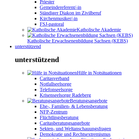
Priester
Gemeindereferent/-in
Ständiger Diakon im Zivilberuf
Kirchenmusiker/-in
FSJ-pastoral
Katholische Akademie
Katholische Erwachsenenbildung Sachsen (KEBS)
unterstützend
unterstützend
Hilfe in Notsituationen
Caritasverband
Notfallseelsorge
Telefonseelsorge
Krisenseelsorge Radeberg
Beratungsangebote
Ehe-, Familien- & Lebensberatung
NFP-Zentrum
Flüchtlingsberatung
Caritasberatungsangebote
Sekten- und Weltanschauungsfragen
Demokratie und Rechtsextremismus