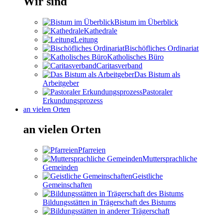
Wir sind
Bistum im Überblick
Kathedrale
Leitung
Bischöfliches Ordinariat
Katholisches Büro
Caritasverband
Das Bistum als
Arbeitgeber
Pastoraler
Erkundungsprozess
an vielen Orten
an vielen Orten
Pfarreien
Muttersprachliche
Gemeinden
Geistliche
Gemeinschaften
Bildungsstätten in Trägerschaft des Bistums