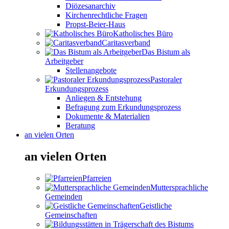
Diözesanarchiv
Kirchenrechtliche Fragen
Propst-Beier-Haus
Katholisches Büro
Caritasverband
Das Bistum als
Arbeitgeber
Stellenangebote
Pastoraler
Erkundungsprozess
Anliegen & Entstehung
Befragung zum Erkundungsprozess
Dokumente & Materialien
Beratung
an vielen Orten
an vielen Orten
Pfarreien
Muttersprachliche
Gemeinden
Geistliche
Gemeinschaften