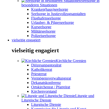
Seelsorge in
besonderen Situationen
Kranken(haus)seelsorge
Seelsorge in Justizvollzugsanstalten
Flughafenseelsorge
Urlauber- & Pilgerseelsorge
Kurseelsorge
Militärseelsorge
Polizeiseelsorge
vielseitig engagiert
vielseitig engagiert
Kirchliche Gremien
Diözesanpastoralrat
Katholikenrat
Priesterrat
Vermögensverwaltungsrat
Dekanatskonferenz
Ortskirchenrat / Pfarreirat
Kirchenvorstand
Liturgie und
Liturgische Dienste
Liturgische Dienste
Kommission für Liturgie und Kunst