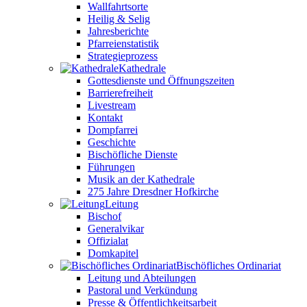
Wallfahrtsorte
Heilig & Selig
Jahresberichte
Pfarreienstatistik
Strategieprozess
Kathedrale
Gottesdienste und Öffnungszeiten
Barrierefreiheit
Livestream
Kontakt
Dompfarrei
Geschichte
Bischöfliche Dienste
Führungen
Musik an der Kathedrale
275 Jahre Dresdner Hofkirche
Leitung
Bischof
Generalvikar
Offizialat
Domkapitel
Bischöfliches Ordinariat
Leitung und Abteilungen
Pastoral und Verkündung
Presse & Öffentlichkeitsarbeit