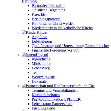
Berufung
Pastoraler Jahresplan
Geistliche Begleitung
Exerzitien
Berufungspastoral
Katholischer Christ werden
Wiedereintritt in die katholische Kirche
Kinder
Angebote
Lebensfeiern
Qualifizierung und Unterstützung Ehrenamtlicher
Finanzielle Förderung vor Ort
Jugend
Jugendliche
Ministranten
Lebensweg
Team
Werkzeugkiste
Dekanate
Partnerschaft und Ehe
Termine und Veranstaltungen
Kirchlich heiraten
Paarkommunikation EPL/KEK
Lebensraum Partnerschaft
Für Engagierte