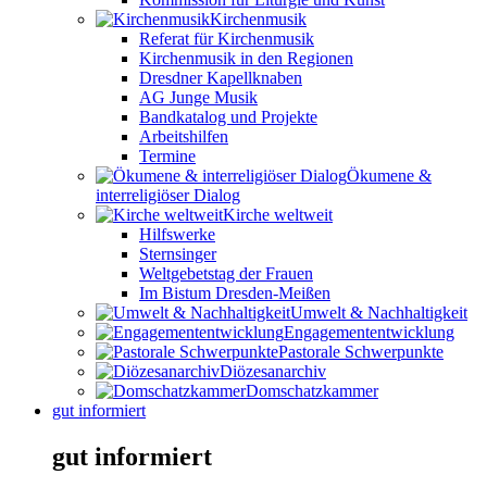
Kirchenmusik
Referat für Kirchenmusik
Kirchenmusik in den Regionen
Dresdner Kapellknaben
AG Junge Musik
Bandkatalog und Projekte
Arbeitshilfen
Termine
Ökumene &
interreligiöser Dialog
Kirche weltweit
Hilfswerke
Sternsinger
Weltgebetstag der Frauen
Im Bistum Dresden-Meißen
Umwelt & Nachhaltigkeit
Engagemententwicklung
Pastorale Schwerpunkte
Diözesanarchiv
Domschatzkammer
gut informiert
gut informiert