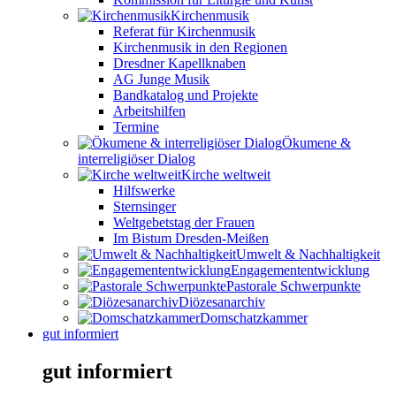
Kirchenmusik
Referat für Kirchenmusik
Kirchenmusik in den Regionen
Dresdner Kapellknaben
AG Junge Musik
Bandkatalog und Projekte
Arbeitshilfen
Termine
Ökumene &
interreligiöser Dialog
Kirche weltweit
Hilfswerke
Sternsinger
Weltgebetstag der Frauen
Im Bistum Dresden-Meißen
Umwelt & Nachhaltigkeit
Engagemententwicklung
Pastorale Schwerpunkte
Diözesanarchiv
Domschatzkammer
gut informiert
gut informiert