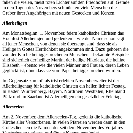
fallen die vielen, meist roten Lichter auf den Friedhöfen auf: Gerade
in den Tagen des Novembers schmücken viele Menschen die
Gräber ihrer Angehörigen mit neuen Gestecken und Kerzen.
Allerheiligen
Am Monatsbeginn, 1. November, feiern katholische Christen das
Hochfest Allerheiligen und gedenken – wie der Name schon sagt –
all jener Menschen, von denen sie überzeugt sind, dass sie als
Heilige in Gottes Herrlichkeit angekommen sind. Dazu gehören die
von der Kirche heiliggesprochenen Menschen – bekannte Beispiele
sind sicherlich der heilige Martin, der heilige Nikolaus, die heilige
Elisabeth – ebenso wie die vielen Männer und Frauen, deren Leben
geglückt ist, ohne dass sie vom Papst heiliggesprochen wurden.
Im Gegensatz zum oft als trist erlebten Novemberwetter ist der
Allerheiligentag für katholische Christen ein heller, lichter Festtag.
In Baden-Württemberg, Bayern, Nordrhein-Westfalen, Rheinland-
Pfalz und im Saarland ist Allerheiligen ein gesetzlicher Feiertag.
Allerseelen
Am 2. November, dem Allerseelen-Tag, gedenkt die katholische
Kirche aller Verstorbenen. In vielen Pfarreien werden dann in den
Gottesdiensten die Namen der seit dem November des Vorjahres
Verstorbenen verlesen und für sie Kerzen entzündet.