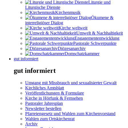
Liturgie und
Liturgische Dienste
Kirchenmusik
Ökumene &
interreligiöser Dialog
Kirche weltweit
Umwelt & Nachhaltigkeit
Engagemententwicklung
Pastorale Schwerpunkte
Diözesanarchiv
Domschatzkammer
gut informiert
gut informiert
Umgang mit Missbrauch und sexualisierter Gewalt
Kirchliches Amtsblatt
Veröffentlichungen & Formulare
Kirche in Hörfunk & Fernsehen
Pastoraler Jahresplan
Newsletter bestellen
Pfarreiengesetz und Wahlen zum Kirchenvorstand
Wahlen zum Ortskirchenrat
Archiv