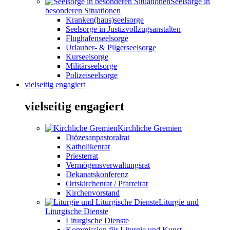
Seelsorge in
besonderen Situationen
Kranken(haus)seelsorge
Seelsorge in Justizvollzugsanstalten
Flughafenseelsorge
Urlauber- & Pilgerseelsorge
Kurseelsorge
Militärseelsorge
Polizeiseelsorge
vielseitig engagiert
vielseitig engagiert
Kirchliche Gremien
Diözesanpastoralrat
Katholikenrat
Priesterrat
Vermögensverwaltungsrat
Dekanatskonferenz
Ortskirchenrat / Pfarreirat
Kirchenvorstand
Liturgie und
Liturgische Dienste
Liturgische Dienste
Kommission für Liturgie und Kunst