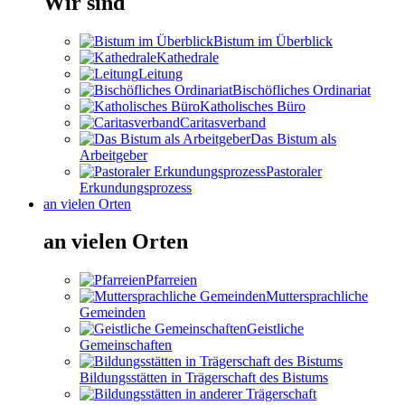
Wir sind
Bistum im Überblick
Kathedrale
Leitung
Bischöfliches Ordinariat
Katholisches Büro
Caritasverband
Das Bistum als
Arbeitgeber
Pastoraler
Erkundungsprozess
an vielen Orten
an vielen Orten
Pfarreien
Muttersprachliche
Gemeinden
Geistliche
Gemeinschaften
Bildungsstätten in Trägerschaft des Bistums