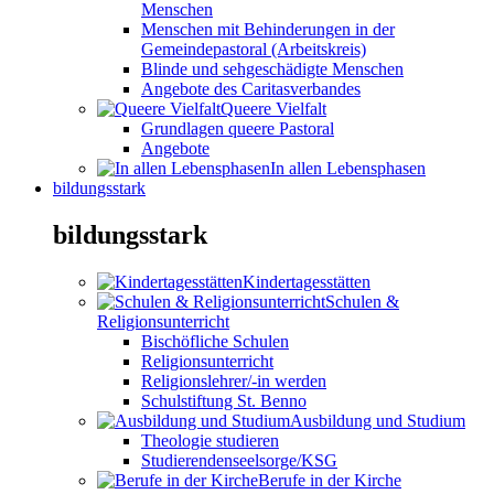
Menschen
Menschen mit Behinderungen in der
Gemeindepastoral (Arbeitskreis)
Blinde und sehgeschädigte Menschen
Angebote des Caritasverbandes
Queere Vielfalt
Grundlagen queere Pastoral
Angebote
In allen Lebensphasen
bildungsstark
bildungsstark
Kindertagesstätten
Schulen &
Religionsunterricht
Bischöfliche Schulen
Religionsunterricht
Religionslehrer/-in werden
Schulstiftung St. Benno
Ausbildung und Studium
Theologie studieren
Studierendenseelsorge/KSG
Berufe in der Kirche