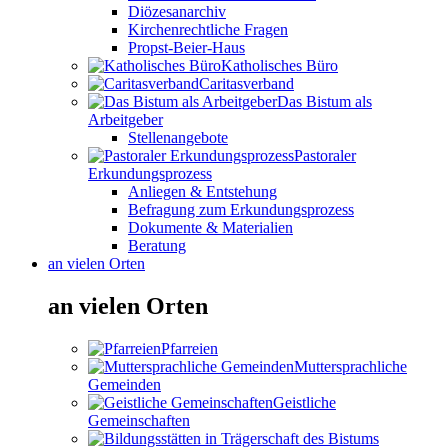
Diözesanarchiv
Kirchenrechtliche Fragen
Propst-Beier-Haus
Katholisches Büro
Caritasverband
Das Bistum als
Arbeitgeber
Stellenangebote
Pastoraler
Erkundungsprozess
Anliegen & Entstehung
Befragung zum Erkundungsprozess
Dokumente & Materialien
Beratung
an vielen Orten
an vielen Orten
Pfarreien
Muttersprachliche
Gemeinden
Geistliche
Gemeinschaften