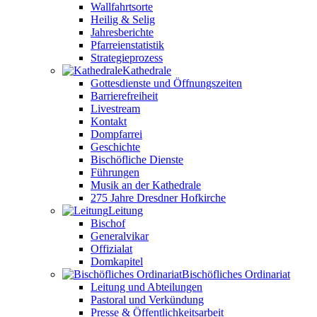
Wallfahrtsorte
Heilig & Selig
Jahresberichte
Pfarreienstatistik
Strategieprozess
Kathedrale
Gottesdienste und Öffnungszeiten
Barrierefreiheit
Livestream
Kontakt
Dompfarrei
Geschichte
Bischöfliche Dienste
Führungen
Musik an der Kathedrale
275 Jahre Dresdner Hofkirche
Leitung
Bischof
Generalvikar
Offizialat
Domkapitel
Bischöfliches Ordinariat
Leitung und Abteilungen
Pastoral und Verkündung
Presse & Öffentlichkeitsarbeit