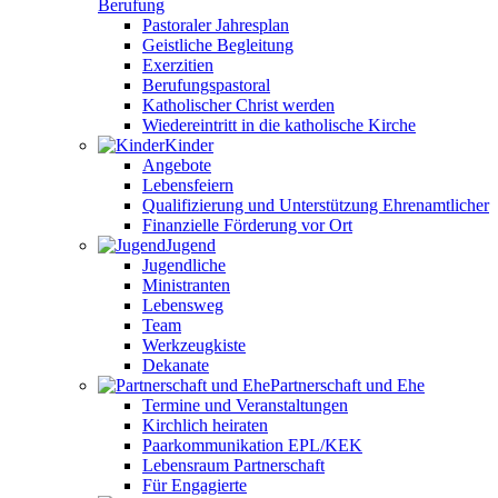
Berufung
Pastoraler Jahresplan
Geistliche Begleitung
Exerzitien
Berufungspastoral
Katholischer Christ werden
Wiedereintritt in die katholische Kirche
Kinder
Angebote
Lebensfeiern
Qualifizierung und Unterstützung Ehrenamtlicher
Finanzielle Förderung vor Ort
Jugend
Jugendliche
Ministranten
Lebensweg
Team
Werkzeugkiste
Dekanate
Partnerschaft und Ehe
Termine und Veranstaltungen
Kirchlich heiraten
Paarkommunikation EPL/KEK
Lebensraum Partnerschaft
Für Engagierte