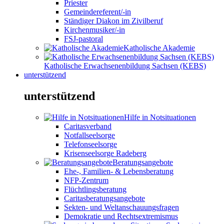
Priester
Gemeindereferent/-in
Ständiger Diakon im Zivilberuf
Kirchenmusiker/-in
FSJ-pastoral
Katholische Akademie
Katholische Erwachsenenbildung Sachsen (KEBS)
unterstützend
unterstützend
Hilfe in Notsituationen
Caritasverband
Notfallseelsorge
Telefonseelsorge
Krisenseelsorge Radeberg
Beratungsangebote
Ehe-, Familien- & Lebensberatung
NFP-Zentrum
Flüchtlingsberatung
Caritasberatungsangebote
Sekten- und Weltanschauungsfragen
Demokratie und Rechtsextremismus