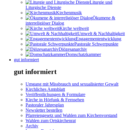
Liturgie und
Liturgische Dienste
Kirchenmusik
Ökumene &
interreligiöser Dialog
Kirche weltweit
Umwelt & Nachhaltigkeit
Engagemententwicklung
Pastorale Schwerpunkte
Diözesanarchiv
Domschatzkammer
gut informiert
gut informiert
Umgang mit Missbrauch und sexualisierter Gewalt
Kirchliches Amtsblatt
Veröffentlichungen & Formulare
Kirche in Hörfunk & Fernsehen
Pastoraler Jahresplan
Newsletter bestellen
Pfarreiengesetz und Wahlen zum Kirchenvorstand
Wahlen zum Ortskirchenrat
Archiv