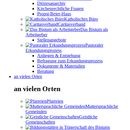
Diözesanarchiv
Kirchenrechtliche Fragen
Propst-Beier-Haus
Katholisches Büro
Caritasverband
Das Bistum als
Arbeitgeber
Stellenangebote
Pastoraler
Erkundungsprozess
Anliegen & Entstehung
Befragung zum Erkundungsprozess
Dokumente & Materialien
Beratung
an vielen Orten
an vielen Orten
Pfarreien
Muttersprachliche
Gemeinden
Geistliche
Gemeinschaften