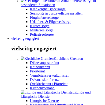
Seelsorge in
besonderen Situationen
Kranken(haus)seelsorge
Seelsorge in Justizvollzugsanstalten
Flughafenseelsorge
Urlauber- & Pilgerseelsorge
Kurseelsorge
Militärseelsorge
Polizeiseelsorge
vielseitig engagiert
vielseitig engagiert
Kirchliche Gremien
Diözesanpastoralrat
Katholikenrat
Priesterrat
Vermögensverwaltungsrat
Dekanatskonferenz
Ortskirchenrat / Pfarreirat
Kirchenvorstand
Liturgie und
Liturgische Dienste
Liturgische Dienste
Kommission für Liturgie und Kunst