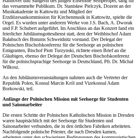
Hannover und Sängerin des jungen Ensemble Semperoper, sang für
das versammelte Publikum. Dr. Stanisław Pielczyk, Dozent an der
Musikakademie in Kattowitz und Mitglied der
Erzdiözesankommission für Kirchenmusik in Kattowitz, spielte die
Orgel. Es wurden unter anderem Werke von J.S. Bach, A. Dworak
und F.P. Schubert aufgeführt. Im Anschluss an das Konzert fand ein
feierlicher Jubiläumsgottesdienst statt, dem der Weihbischof Adam
Bałabuch des Bistums Schweidnitz vorstand. Der Delegat der
Polnischen Bischofskonferenz für die Seelsorge an polnischen
Emigranten, Bischof Piotr Turzynski, richtete einen Brief an die
Gläubigen, ebenso der Delegat der Deutschen Bischofskonferenz
für die polnischsprachige Seelsorge in Deutschland, Pfr. Dr. Michał
Wilkosz.
An den Jubiläumsveranstaltungen nahmen auch die Vertreter der
Republik Polen, Konsul Marcin Król und Vizekonsul Adam
Borkowski, teil.
Anfänge der Polnischen Mission mit Seelsorge für Studenten
und Saisonarbeiter
Die ersten Schritte der Polnischen Katholischen Mission in Dresden
waren hauptsächlich mit der Seelsorge für Studenten und
Saisonarbeiter verbunden, die in den örtlichen Fabriken arbeiteten.
Nachfolgende polnische Priester, die nach Dresden kamen,
arbeiteten unter den schwierigen Bedingungen des kommunistischen