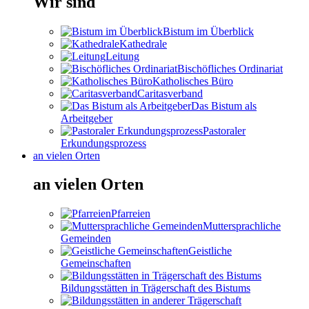
Wir sind
Bistum im Überblick
Kathedrale
Leitung
Bischöfliches Ordinariat
Katholisches Büro
Caritasverband
Das Bistum als
Arbeitgeber
Pastoraler
Erkundungsprozess
an vielen Orten
an vielen Orten
Pfarreien
Muttersprachliche
Gemeinden
Geistliche
Gemeinschaften
Bildungsstätten in Trägerschaft des Bistums