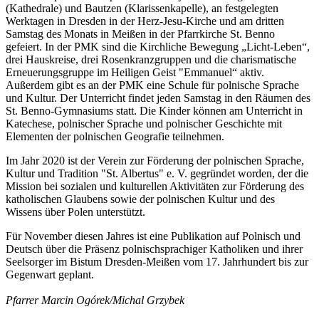
(Kathedrale) und Bautzen (Klarissenkapelle), an festgelegten
Werktagen in Dresden in der Herz-Jesu-Kirche und am dritten
Samstag des Monats in Meißen in der Pfarrkirche St. Benno
gefeiert. In der PMK sind die Kirchliche Bewegung „Licht-Leben“,
drei Hauskreise, drei Rosenkranzgruppen und die charismatische
Erneuerungsgruppe im Heiligen Geist "Emmanuel“ aktiv.
Außerdem gibt es an der PMK eine Schule für polnische Sprache
und Kultur. Der Unterricht findet jeden Samstag in den Räumen des
St. Benno-Gymnasiums statt. Die Kinder können am Unterricht in
Katechese, polnischer Sprache und polnischer Geschichte mit
Elementen der polnischen Geografie teilnehmen.
Im Jahr 2020 ist der Verein zur Förderung der polnischen Sprache,
Kultur und Tradition "St. Albertus" e. V. gegründet worden, der die
Mission bei sozialen und kulturellen Aktivitäten zur Förderung des
katholischen Glaubens sowie der polnischen Kultur und des
Wissens über Polen unterstützt.
Für November diesen Jahres ist eine Publikation auf Polnisch und
Deutsch über die Präsenz polnischsprachiger Katholiken und ihrer
Seelsorger im Bistum Dresden-Meißen vom 17. Jahrhundert bis zur
Gegenwart geplant.
Pfarrer Marcin Ogórek/Michal Grzybek