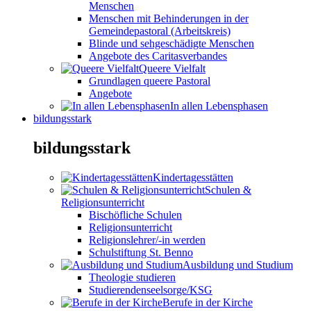
Menschen
Menschen mit Behinderungen in der
Gemeindepastoral (Arbeitskreis)
Blinde und sehgeschädigte Menschen
Angebote des Caritasverbandes
Queere Vielfalt
Grundlagen queere Pastoral
Angebote
In allen Lebensphasen
bildungsstark
bildungsstark
Kindertagesstätten
Schulen &
Religionsunterricht
Bischöfliche Schulen
Religionsunterricht
Religionslehrer/-in werden
Schulstiftung St. Benno
Ausbildung und Studium
Theologie studieren
Studierendenseelsorge/KSG
Berufe in der Kirche