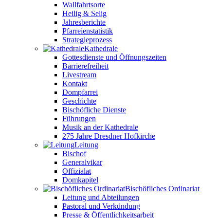
Wallfahrtsorte
Heilig & Selig
Jahresberichte
Pfarreienstatistik
Strategieprozess
Kathedrale
Gottesdienste und Öffnungszeiten
Barrierefreiheit
Livestream
Kontakt
Dompfarrei
Geschichte
Bischöfliche Dienste
Führungen
Musik an der Kathedrale
275 Jahre Dresdner Hofkirche
Leitung
Bischof
Generalvikar
Offizialat
Domkapitel
Bischöfliches Ordinariat
Leitung und Abteilungen
Pastoral und Verkündung
Presse & Öffentlichkeitsarbeit