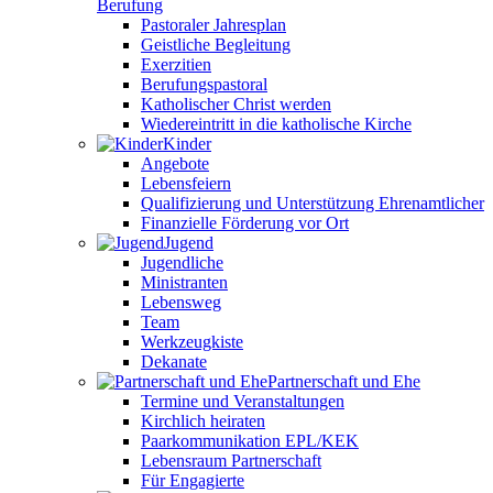
Berufung
Pastoraler Jahresplan
Geistliche Begleitung
Exerzitien
Berufungspastoral
Katholischer Christ werden
Wiedereintritt in die katholische Kirche
Kinder
Angebote
Lebensfeiern
Qualifizierung und Unterstützung Ehrenamtlicher
Finanzielle Förderung vor Ort
Jugend
Jugendliche
Ministranten
Lebensweg
Team
Werkzeugkiste
Dekanate
Partnerschaft und Ehe
Termine und Veranstaltungen
Kirchlich heiraten
Paarkommunikation EPL/KEK
Lebensraum Partnerschaft
Für Engagierte