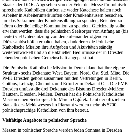
Staates der DDR. Abgesehen von der Feier der Messe für polnisch
sprechende Katholiken durften sie weder Katechese halten noch
Arbeiter in Arbeiterunterkünften oder Krankenhäusern besuchen,
um das Sakrament der Krankensalbung zu spenden, Beichten zu
hören oder die heilige Kommunion zu spenden. Gleichzeitig sollte
erwähnt werden, dass die polnischen Seelsorger von Anfang an (bis
heute) viel Unterstützung von den aufeinanderfolgenden
Diözesanbischöfen erhalten haben, dank derer die Polnische
Katholische Mission ihre Aufgaben und Aktivitäten ständig
weiterentwickelt und an die aktuellen Bedürfnisse der in Dresden
lebenden polnischen Gemeinschaft angepasst hat.
Die Polnische Katholische Mission in Deutschland hat ihre eigene
Struktur - sechs Dekanate: West, Bayern, Nord, Ost, Süd, Mitte. Die
PMK Dresden gehört zusammen mit den Vertretungen in Berlin,
Cottbus, Leipzig, Chemnitz und Erfurt zum Dekanat Ost. Die PMK
Dresden umfasst die drei Dekanate des Bistums Dresden-Meißen:
Bautzen, Dresden, Meißen. Derzeit hat die Polnische Katholische
Mission einen Seelsorger, Pfr. Marcin Ogórek. Laut der offiziellen
Statistik des Meldewesens im Pfarramt werden mehr als 5700
polnischsprachige Katholiken von ihm betreut.
Vielfältige Angebote in polnischer Sprache
Messen in polnischer Sprache werden jeden Sonntag in Dresden