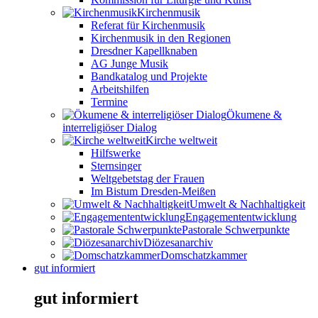
Kirchenmusik
Referat für Kirchenmusik
Kirchenmusik in den Regionen
Dresdner Kapellknaben
AG Junge Musik
Bandkatalog und Projekte
Arbeitshilfen
Termine
Ökumene &
interreligiöser Dialog
Kirche weltweit
Hilfswerke
Sternsinger
Weltgebetstag der Frauen
Im Bistum Dresden-Meißen
Umwelt & Nachhaltigkeit
Engagemententwicklung
Pastorale Schwerpunkte
Diözesanarchiv
Domschatzkammer
gut informiert
gut informiert