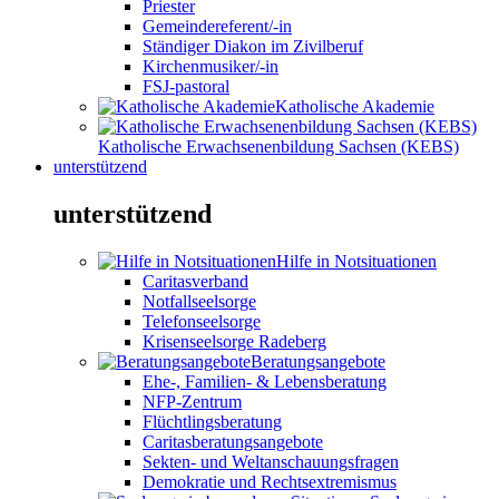
Priester
Gemeindereferent/-in
Ständiger Diakon im Zivilberuf
Kirchenmusiker/-in
FSJ-pastoral
Katholische Akademie
Katholische Erwachsenenbildung Sachsen (KEBS)
unterstützend
unterstützend
Hilfe in Notsituationen
Caritasverband
Notfallseelsorge
Telefonseelsorge
Krisenseelsorge Radeberg
Beratungsangebote
Ehe-, Familien- & Lebensberatung
NFP-Zentrum
Flüchtlingsberatung
Caritasberatungsangebote
Sekten- und Weltanschauungsfragen
Demokratie und Rechtsextremismus