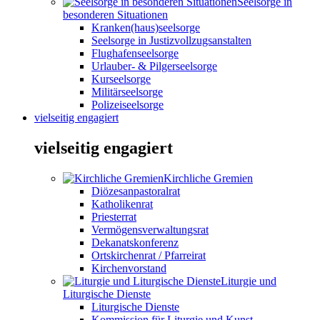
Seelsorge in
besonderen Situationen
Kranken(haus)seelsorge
Seelsorge in Justizvollzugsanstalten
Flughafenseelsorge
Urlauber- & Pilgerseelsorge
Kurseelsorge
Militärseelsorge
Polizeiseelsorge
vielseitig engagiert
vielseitig engagiert
Kirchliche Gremien
Diözesanpastoralrat
Katholikenrat
Priesterrat
Vermögensverwaltungsrat
Dekanatskonferenz
Ortskirchenrat / Pfarreirat
Kirchenvorstand
Liturgie und
Liturgische Dienste
Liturgische Dienste
Kommission für Liturgie und Kunst