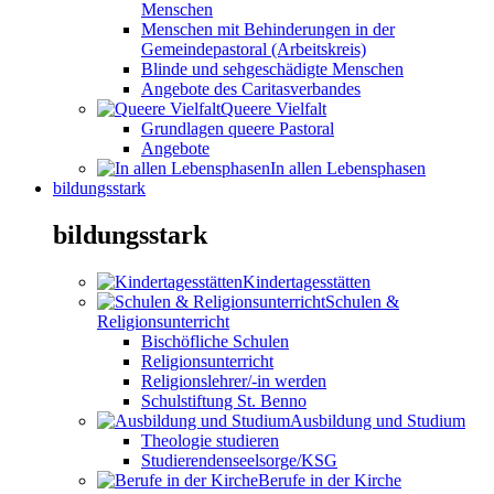
Menschen
Menschen mit Behinderungen in der
Gemeindepastoral (Arbeitskreis)
Blinde und sehgeschädigte Menschen
Angebote des Caritasverbandes
Queere Vielfalt
Grundlagen queere Pastoral
Angebote
In allen Lebensphasen
bildungsstark
bildungsstark
Kindertagesstätten
Schulen &
Religionsunterricht
Bischöfliche Schulen
Religionsunterricht
Religionslehrer/-in werden
Schulstiftung St. Benno
Ausbildung und Studium
Theologie studieren
Studierendenseelsorge/KSG
Berufe in der Kirche