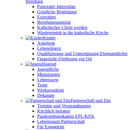
Berufung
Pastoraler Jahresplan
Geistliche Begleitung
Exerzitien
Berufungspastoral
Katholischer Christ werden
Wiedereintritt in die katholische Kirche
Kinder
Angebote
Lebensfeiern
Qualifizierung und Unterstützung Ehrenamtlicher
Finanzielle Förderung vor Ort
Jugend
Jugendliche
Ministranten
Lebensweg
Team
Werkzeugkiste
Dekanate
Partnerschaft und Ehe
Termine und Veranstaltungen
Kirchlich heiraten
Paarkommunikation EPL/KEK
Lebensraum Partnerschaft
Für Engagierte