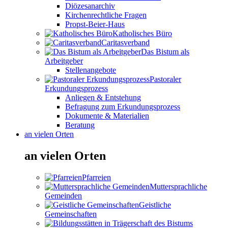
Diözesanarchiv
Kirchenrechtliche Fragen
Propst-Beier-Haus
Katholisches Büro
Caritasverband
Das Bistum als
Arbeitgeber
Stellenangebote
Pastoraler
Erkundungsprozess
Anliegen & Entstehung
Befragung zum Erkundungsprozess
Dokumente & Materialien
Beratung
an vielen Orten
an vielen Orten
Pfarreien
Muttersprachliche
Gemeinden
Geistliche
Gemeinschaften