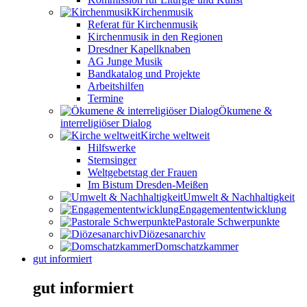
Kirchenmusik
Referat für Kirchenmusik
Kirchenmusik in den Regionen
Dresdner Kapellknaben
AG Junge Musik
Bandkatalog und Projekte
Arbeitshilfen
Termine
Ökumene &
interreligiöser Dialog
Kirche weltweit
Hilfswerke
Sternsinger
Weltgebetstag der Frauen
Im Bistum Dresden-Meißen
Umwelt & Nachhaltigkeit
Engagemententwicklung
Pastorale Schwerpunkte
Diözesanarchiv
Domschatzkammer
gut informiert
gut informiert