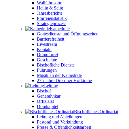
Wallfahrtsorte
Heilig & Selig
Jahresberichte
Pfarreienstatistik
Strategieprozess
Kathedrale
Gottesdienste und Öffnungszeiten
Barrierefreiheit
Livestream
Kontakt
Dompfarrei
Geschichte
Bischöfliche Dienste
Führungen
Musik an der Kathedrale
275 Jahre Dresdner Hofkirche
Leitung
Bischof
Generalvikar
Offizialat
Domkapitel
Bischöfliches Ordinariat
Leitung und Abteilungen
Pastoral und Verkündung
Presse & Öffentlichkeitsarbeit