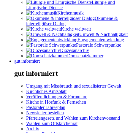
Liturgie und
Liturgische Dienste
Kirchenmusik
Ökumene &
interreligiöser Dialog
Kirche weltweit
Umwelt & Nachhaltigkeit
Engagemententwicklung
Pastorale Schwerpunkte
Diözesanarchiv
Domschatzkammer
gut informiert
gut informiert
Umgang mit Missbrauch und sexualisierter Gewalt
Kirchliches Amtsblatt
Veröffentlichungen & Formulare
Kirche in Hörfunk & Fernsehen
Pastoraler Jahresplan
Newsletter bestellen
Pfarreiengesetz und Wahlen zum Kirchenvorstand
Wahlen zum Ortskirchenrat
Archiv