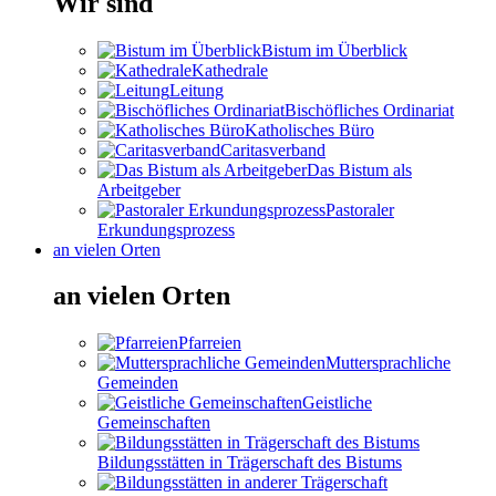
Wir sind
Bistum im Überblick
Kathedrale
Leitung
Bischöfliches Ordinariat
Katholisches Büro
Caritasverband
Das Bistum als
Arbeitgeber
Pastoraler
Erkundungsprozess
an vielen Orten
an vielen Orten
Pfarreien
Muttersprachliche
Gemeinden
Geistliche
Gemeinschaften
Bildungsstätten in Trägerschaft des Bistums