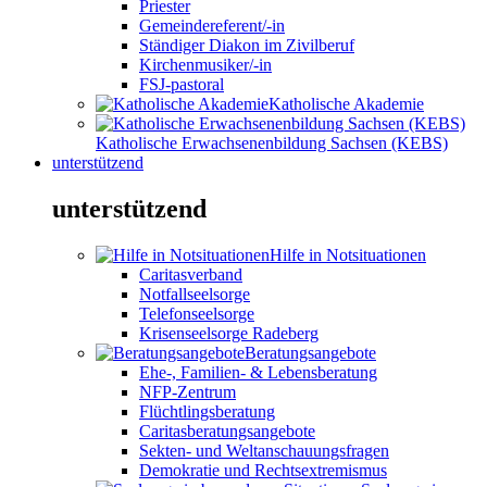
Priester
Gemeindereferent/-in
Ständiger Diakon im Zivilberuf
Kirchenmusiker/-in
FSJ-pastoral
Katholische Akademie
Katholische Erwachsenenbildung Sachsen (KEBS)
unterstützend
unterstützend
Hilfe in Notsituationen
Caritasverband
Notfallseelsorge
Telefonseelsorge
Krisenseelsorge Radeberg
Beratungsangebote
Ehe-, Familien- & Lebensberatung
NFP-Zentrum
Flüchtlingsberatung
Caritasberatungsangebote
Sekten- und Weltanschauungsfragen
Demokratie und Rechtsextremismus