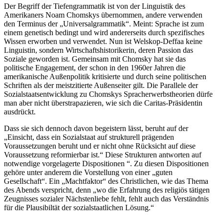
Der Begriff der Tiefengrammatik ist von der Linguistik des
Amerikaners Noam Chomskys übernommen, andere verwenden
den Terminus der „Universalgrammatik“. Meint: Sprache ist zum
einem genetisch bedingt und wird andererseits durch spezifisches
Wissen erworben und verwendet. Nun ist Welskop-Deffaa keine
Linguistin, sondern Wirtschaftshistorikerin, deren Passion das
Soziale geworden ist. Gemeinsam mit Chomsky hat sie das
politische Engagement, der schon in den 1960er Jahren die
amerikanische Außenpolitik kritisierte und durch seine politischen
Schriften als der meistzitierte Außenseiter gilt. Die Parallele der
Sozialstaatsentwicklung zu Chomskys Spracherwerbstheorien dürfe
man aber nicht überstrapazieren, wie sich die Caritas-Präsidentin
ausdrückt.
Dass sie sich dennoch davon begeistern lässt, beruht auf der
„Einsicht, dass ein Sozialstaat auf strukturell prägenden
Voraussetzungen beruht und er nicht ohne Rücksicht auf diese
Voraussetzung reformierbar ist.“ Diese Strukturen antworten auf
notwendige vorgelagerte Dispositionen “. Zu diesen Dispositionen
gehöre unter anderem die Vorstellung von einer „guten
Gesellschaft“. Ein „Machtfaktor“ des Christlichen, wie das Thema
des Abends verspricht, denn „wo die Erfahrung des religiös tätigen
Zeugnisses sozialer Nächstenliebe fehlt, fehlt auch das Verständnis
für die Plausibiltät der sozialstaatlichen Lösung.“