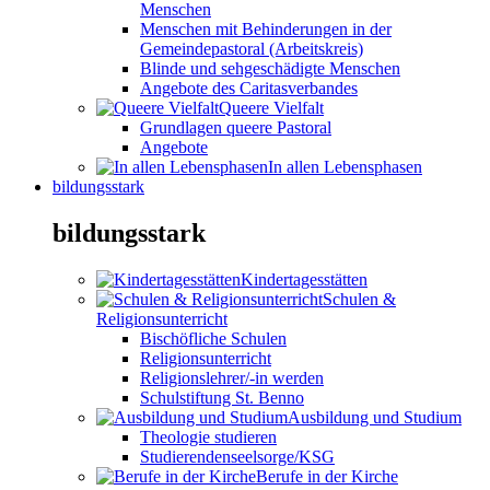
Menschen
Menschen mit Behinderungen in der
Gemeindepastoral (Arbeitskreis)
Blinde und sehgeschädigte Menschen
Angebote des Caritasverbandes
Queere Vielfalt
Grundlagen queere Pastoral
Angebote
In allen Lebensphasen
bildungsstark
bildungsstark
Kindertagesstätten
Schulen &
Religionsunterricht
Bischöfliche Schulen
Religionsunterricht
Religionslehrer/-in werden
Schulstiftung St. Benno
Ausbildung und Studium
Theologie studieren
Studierendenseelsorge/KSG
Berufe in der Kirche