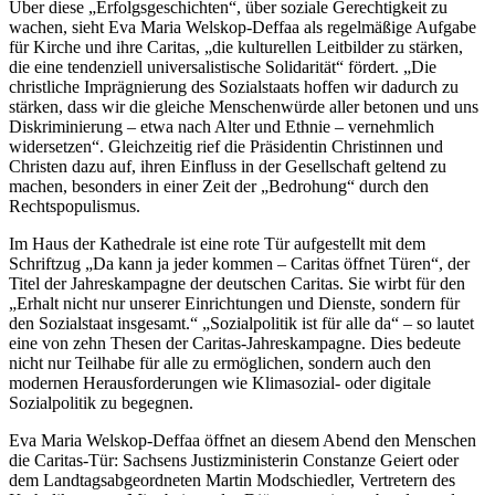
Über diese „Erfolgsgeschichten“, über soziale Gerechtigkeit zu
wachen, sieht Eva Maria Welskop-Deffaa als regelmäßige Aufgabe
für Kirche und ihre Caritas, „die kulturellen Leitbilder zu stärken,
die eine tendenziell universalistische Solidarität“ fördert. „Die
christliche Imprägnierung des Sozialstaats hoffen wir dadurch zu
stärken, dass wir die gleiche Menschenwürde aller betonen und uns
Diskriminierung – etwa nach Alter und Ethnie – vernehmlich
widersetzen“. Gleichzeitig rief die Präsidentin Christinnen und
Christen dazu auf, ihren Einfluss in der Gesellschaft geltend zu
machen, besonders in einer Zeit der „Bedrohung“ durch den
Rechtspopulismus.
Im Haus der Kathedrale ist eine rote Tür aufgestellt mit dem
Schriftzug „Da kann ja jeder kommen – Caritas öffnet Türen“, der
Titel der Jahreskampagne der deutschen Caritas. Sie wirbt für den
„Erhalt nicht nur unserer Einrichtungen und Dienste, sondern für
den Sozialstaat insgesamt.“ „Sozialpolitik ist für alle da“ – so lautet
eine von zehn Thesen der Caritas-Jahreskampagne. Dies bedeute
nicht nur Teilhabe für alle zu ermöglichen, sondern auch den
modernen Herausforderungen wie Klimasozial- oder digitale
Sozialpolitik zu begegnen.
Eva Maria Welskop-Deffaa öffnet an diesem Abend den Menschen
die Caritas-Tür: Sachsens Justizministerin Constanze Geiert oder
dem Landtagsabgeordneten Martin Modschiedler, Vertretern des