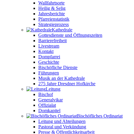
Wallfahrtsorte
Heilig & Selig
Jahresberichte
Pfarreienstatistik
Strategieprozess
Kathedrale
Gottesdienste und Öffnungszeiten
Barrierefreiheit
Livestream
Kontakt
Dompfarrei
Geschichte
Bischöfliche Dienste
Führungen
Musik an der Kathedrale
275 Jahre Dresdner Hofkirche
Leitung
Bischof
Generalvikar
Offizialat
Domkapitel
Bischöfliches Ordinariat
Leitung und Abteilungen
Pastoral und Verkündung
Presse & Öffentlichkeitsarbeit