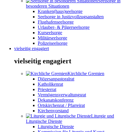
Seelsorge in
besonderen Situationen
Kranken(haus)seelsorge
Seelsorge in Justizvollzugsanstalten
Flughafenseelsorge
Urlauber- & Pilgerseelsorge
Kurseelsorge
Militärseelsorge
Polizeiseelsorge
vielseitig engagiert
vielseitig engagiert
Kirchliche Gremien
Diözesanpastoralrat
Katholikenrat
Priesterrat
Vermögensverwaltungsrat
Dekanatskonferenz
Ortskirchenrat / Pfarreirat
Kirchenvorstand
Liturgie und
Liturgische Dienste
Liturgische Dienste
Kommission für Liturgie und Kunst