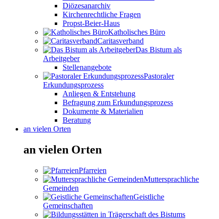
Diözesanarchiv
Kirchenrechtliche Fragen
Propst-Beier-Haus
Katholisches Büro
Caritasverband
Das Bistum als
Arbeitgeber
Stellenangebote
Pastoraler
Erkundungsprozess
Anliegen & Entstehung
Befragung zum Erkundungsprozess
Dokumente & Materialien
Beratung
an vielen Orten
an vielen Orten
Pfarreien
Muttersprachliche
Gemeinden
Geistliche
Gemeinschaften