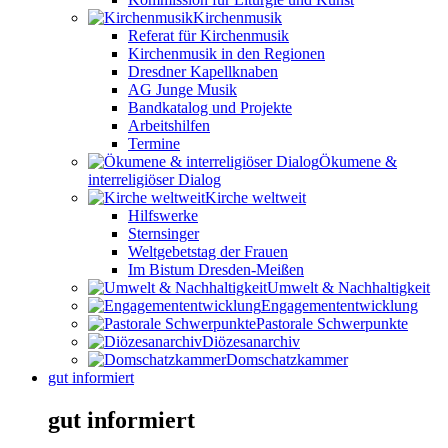
Kirchenmusik
Referat für Kirchenmusik
Kirchenmusik in den Regionen
Dresdner Kapellknaben
AG Junge Musik
Bandkatalog und Projekte
Arbeitshilfen
Termine
Ökumene &
interreligiöser Dialog
Kirche weltweit
Hilfswerke
Sternsinger
Weltgebetstag der Frauen
Im Bistum Dresden-Meißen
Umwelt & Nachhaltigkeit
Engagemententwicklung
Pastorale Schwerpunkte
Diözesanarchiv
Domschatzkammer
gut informiert
gut informiert