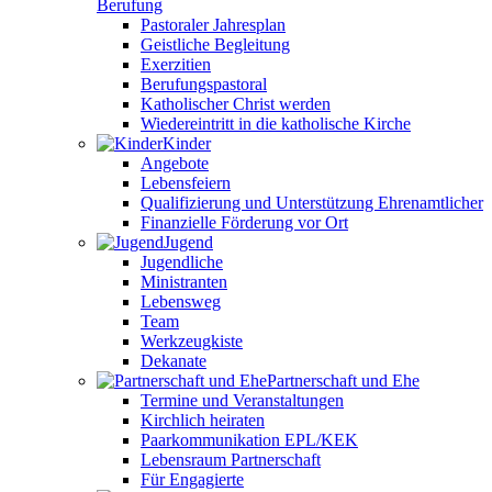
Berufung
Pastoraler Jahresplan
Geistliche Begleitung
Exerzitien
Berufungspastoral
Katholischer Christ werden
Wiedereintritt in die katholische Kirche
Kinder
Angebote
Lebensfeiern
Qualifizierung und Unterstützung Ehrenamtlicher
Finanzielle Förderung vor Ort
Jugend
Jugendliche
Ministranten
Lebensweg
Team
Werkzeugkiste
Dekanate
Partnerschaft und Ehe
Termine und Veranstaltungen
Kirchlich heiraten
Paarkommunikation EPL/KEK
Lebensraum Partnerschaft
Für Engagierte