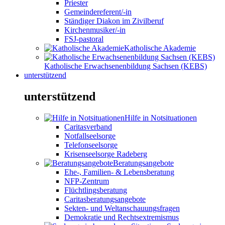
Priester
Gemeindereferent/-in
Ständiger Diakon im Zivilberuf
Kirchenmusiker/-in
FSJ-pastoral
Katholische Akademie
Katholische Erwachsenenbildung Sachsen (KEBS)
unterstützend
unterstützend
Hilfe in Notsituationen
Caritasverband
Notfallseelsorge
Telefonseelsorge
Krisenseelsorge Radeberg
Beratungsangebote
Ehe-, Familien- & Lebensberatung
NFP-Zentrum
Flüchtlingsberatung
Caritasberatungsangebote
Sekten- und Weltanschauungsfragen
Demokratie und Rechtsextremismus