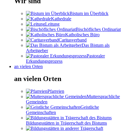
Wir sind
Bistum im Überblick
Kathedrale
Leitung
Bischöfliches Ordinariat
Katholisches Büro
Caritasverband
Das Bistum als
Arbeitgeber
Pastoraler
Erkundungsprozess
an vielen Orten
an vielen Orten
Pfarreien
Muttersprachliche
Gemeinden
Geistliche
Gemeinschaften
Bildungsstätten in Trägerschaft des Bistums