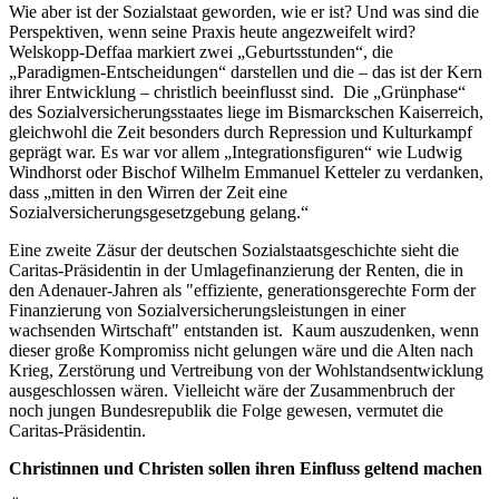
Wie aber ist der Sozialstaat geworden, wie er ist? Und was sind die
Perspektiven, wenn seine Praxis heute angezweifelt wird?
Welskopp-Deffaa markiert zwei „Geburtsstunden“, die
„Paradigmen-Entscheidungen“ darstellen und die – das ist der Kern
ihrer Entwicklung – christlich beeinflusst sind. Die „Grünphase“
des Sozialversicherungsstaates liege im Bismarckschen Kaiserreich,
gleichwohl die Zeit besonders durch Repression und Kulturkampf
geprägt war. Es war vor allem „Integrationsfiguren“ wie Ludwig
Windhorst oder Bischof Wilhelm Emmanuel Ketteler zu verdanken,
dass „mitten in den Wirren der Zeit eine
Sozialversicherungsgesetzgebung gelang.“
Eine zweite Zäsur der deutschen Sozialstaatsgeschichte sieht die
Caritas-Präsidentin in der Umlagefinanzierung der Renten, die in
den Adenauer-Jahren als "effiziente, generationsgerechte Form der
Finanzierung von Sozialversicherungsleistungen in einer
wachsenden Wirtschaft" entstanden ist. Kaum auszudenken, wenn
dieser große Kompromiss nicht gelungen wäre und die Alten nach
Krieg, Zerstörung und Vertreibung von der Wohlstandsentwicklung
ausgeschlossen wären. Vielleicht wäre der Zusammenbruch der
noch jungen Bundesrepublik die Folge gewesen, vermutet die
Caritas-Präsidentin.
Christinnen und Christen sollen ihren Einfluss geltend machen