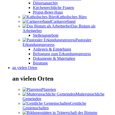
Diözesanarchiv
Kirchenrechtliche Fragen
Propst-Beier-Haus
Katholisches Büro
Caritasverband
Das Bistum als
Arbeitgeber
Stellenangebote
Pastoraler
Erkundungsprozess
Anliegen & Entstehung
Befragung zum Erkundungsprozess
Dokumente & Materialien
Beratung
an vielen Orten
an vielen Orten
Pfarreien
Muttersprachliche
Gemeinden
Geistliche
Gemeinschaften