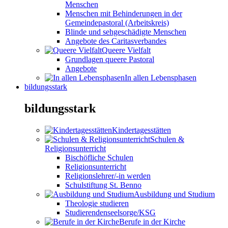
Menschen
Menschen mit Behinderungen in der
Gemeindepastoral (Arbeitskreis)
Blinde und sehgeschädigte Menschen
Angebote des Caritasverbandes
Queere Vielfalt
Grundlagen queere Pastoral
Angebote
In allen Lebensphasen
bildungsstark
bildungsstark
Kindertagesstätten
Schulen &
Religionsunterricht
Bischöfliche Schulen
Religionsunterricht
Religionslehrer/-in werden
Schulstiftung St. Benno
Ausbildung und Studium
Theologie studieren
Studierendenseelsorge/KSG
Berufe in der Kirche