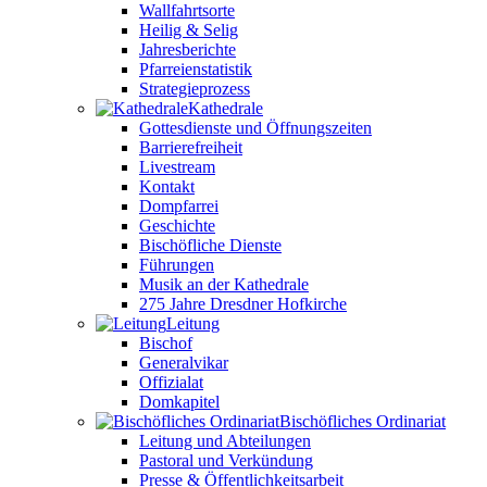
Wallfahrtsorte
Heilig & Selig
Jahresberichte
Pfarreienstatistik
Strategieprozess
Kathedrale
Gottesdienste und Öffnungszeiten
Barrierefreiheit
Livestream
Kontakt
Dompfarrei
Geschichte
Bischöfliche Dienste
Führungen
Musik an der Kathedrale
275 Jahre Dresdner Hofkirche
Leitung
Bischof
Generalvikar
Offizialat
Domkapitel
Bischöfliches Ordinariat
Leitung und Abteilungen
Pastoral und Verkündung
Presse & Öffentlichkeitsarbeit