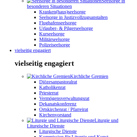
Seelsorge in
besonderen Situationen
Kranken(haus)seelsorge
Seelsorge in Justizvollzugsanstalten
Flughafenseelsorge
Urlauber- & Pilgerseelsorge
Kurseelsorge
Militärseelsorge
Polizeiseelsorge
vielseitig engagiert
vielseitig engagiert
Kirchliche Gremien
Diözesanpastoralrat
Katholikenrat
Priesterrat
Vermögensverwaltungsrat
Dekanatskonferenz
Ortskirchenrat / Pfarreirat
Kirchenvorstand
Liturgie und
Liturgische Dienste
Liturgische Dienste
Kommission für Liturgie und Kunst