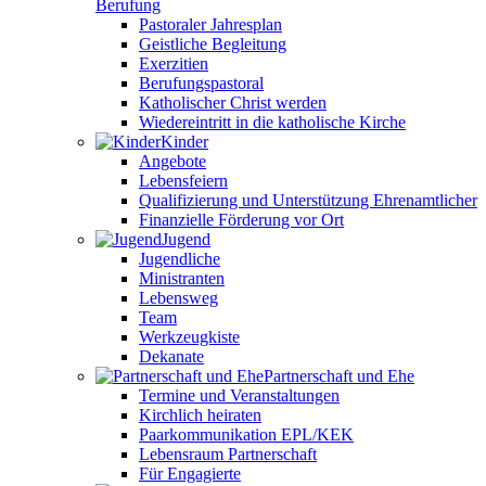
Berufung
Pastoraler Jahresplan
Geistliche Begleitung
Exerzitien
Berufungspastoral
Katholischer Christ werden
Wiedereintritt in die katholische Kirche
Kinder
Angebote
Lebensfeiern
Qualifizierung und Unterstützung Ehrenamtlicher
Finanzielle Förderung vor Ort
Jugend
Jugendliche
Ministranten
Lebensweg
Team
Werkzeugkiste
Dekanate
Partnerschaft und Ehe
Termine und Veranstaltungen
Kirchlich heiraten
Paarkommunikation EPL/KEK
Lebensraum Partnerschaft
Für Engagierte