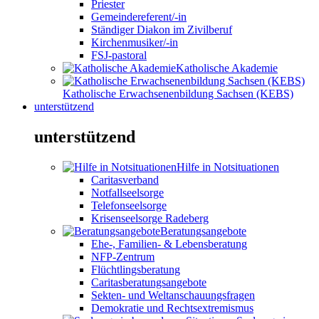
Priester
Gemeindereferent/-in
Ständiger Diakon im Zivilberuf
Kirchenmusiker/-in
FSJ-pastoral
Katholische Akademie
Katholische Erwachsenenbildung Sachsen (KEBS)
unterstützend
unterstützend
Hilfe in Notsituationen
Caritasverband
Notfallseelsorge
Telefonseelsorge
Krisenseelsorge Radeberg
Beratungsangebote
Ehe-, Familien- & Lebensberatung
NFP-Zentrum
Flüchtlingsberatung
Caritasberatungsangebote
Sekten- und Weltanschauungsfragen
Demokratie und Rechtsextremismus