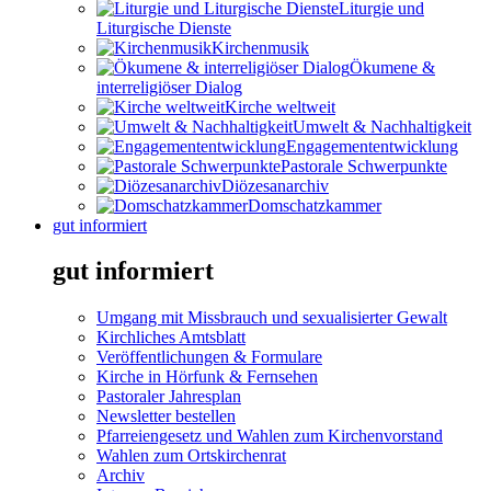
Liturgie und
Liturgische Dienste
Kirchenmusik
Ökumene &
interreligiöser Dialog
Kirche weltweit
Umwelt & Nachhaltigkeit
Engagemententwicklung
Pastorale Schwerpunkte
Diözesanarchiv
Domschatzkammer
gut informiert
gut informiert
Umgang mit Missbrauch und sexualisierter Gewalt
Kirchliches Amtsblatt
Veröffentlichungen & Formulare
Kirche in Hörfunk & Fernsehen
Pastoraler Jahresplan
Newsletter bestellen
Pfarreiengesetz und Wahlen zum Kirchenvorstand
Wahlen zum Ortskirchenrat
Archiv