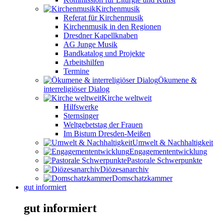
Kirchenmusik
Referat für Kirchenmusik
Kirchenmusik in den Regionen
Dresdner Kapellknaben
AG Junge Musik
Bandkatalog und Projekte
Arbeitshilfen
Termine
Ökumene &
interreligiöser Dialog
Kirche weltweit
Hilfswerke
Sternsinger
Weltgebetstag der Frauen
Im Bistum Dresden-Meißen
Umwelt & Nachhaltigkeit
Engagemententwicklung
Pastorale Schwerpunkte
Diözesanarchiv
Domschatzkammer
gut informiert
gut informiert