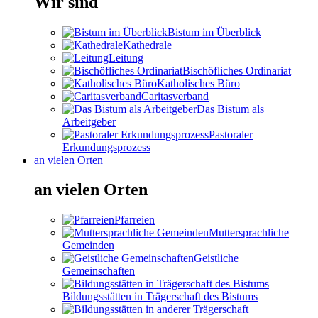
Wir sind
Bistum im Überblick
Kathedrale
Leitung
Bischöfliches Ordinariat
Katholisches Büro
Caritasverband
Das Bistum als
Arbeitgeber
Pastoraler
Erkundungsprozess
an vielen Orten
an vielen Orten
Pfarreien
Muttersprachliche
Gemeinden
Geistliche
Gemeinschaften
Bildungsstätten in Trägerschaft des Bistums