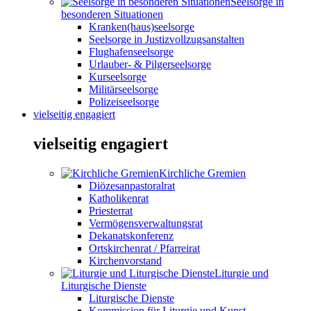
Seelsorge in
besonderen Situationen
Kranken(haus)seelsorge
Seelsorge in Justizvollzugsanstalten
Flughafenseelsorge
Urlauber- & Pilgerseelsorge
Kurseelsorge
Militärseelsorge
Polizeiseelsorge
vielseitig engagiert
vielseitig engagiert
Kirchliche Gremien
Diözesanpastoralrat
Katholikenrat
Priesterrat
Vermögensverwaltungsrat
Dekanatskonferenz
Ortskirchenrat / Pfarreirat
Kirchenvorstand
Liturgie und
Liturgische Dienste
Liturgische Dienste
Kommission für Liturgie und Kunst