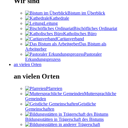
Wir sind
Bistum im Überblick
Kathedrale
Leitung
Bischöfliches Ordinariat
Katholisches Büro
Caritasverband
Das Bistum als
Arbeitgeber
Pastoraler
Erkundungsprozess
an vielen Orten
an vielen Orten
Pfarreien
Muttersprachliche
Gemeinden
Geistliche
Gemeinschaften
Bildungsstätten in Trägerschaft des Bistums