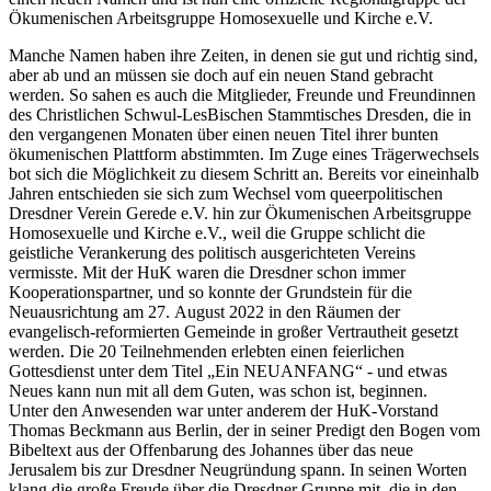
Ökumenischen Arbeitsgruppe Homosexuelle und Kirche e.V.
Manche Namen haben ihre Zeiten, in denen sie gut und richtig sind,
aber ab und an müssen sie doch auf ein neuen Stand gebracht
werden. So sahen es auch die Mitglieder, Freunde und Freundinnen
des Christlichen Schwul-LesBischen Stammtisches Dresden, die in
den vergangenen Monaten über einen neuen Titel ihrer bunten
ökumenischen Plattform abstimmten. Im Zuge eines Trägerwechsels
bot sich die Möglichkeit zu diesem Schritt an. Bereits vor eineinhalb
Jahren entschieden sie sich zum Wechsel vom queerpolitischen
Dresdner Verein Gerede e.V. hin zur Ökumenischen Arbeitsgruppe
Homosexuelle und Kirche e.V., weil die Gruppe schlicht die
geistliche Verankerung des politisch ausgerichteten Vereins
vermisste. Mit der HuK waren die Dresdner schon immer
Kooperationspartner, und so konnte der Grundstein für die
Neuausrichtung am 27. August 2022 in den Räumen der
evangelisch-reformierten Gemeinde in großer Vertrautheit gesetzt
werden. Die 20 Teilnehmenden erlebten einen feierlichen
Gottesdienst unter dem Titel „Ein NEUANFANG“ - und etwas
Neues kann nun mit all dem Guten, was schon ist, beginnen.
Unter den Anwesenden war unter anderem der HuK-Vorstand
Thomas Beckmann aus Berlin, der in seiner Predigt den Bogen vom
Bibeltext aus der Offenbarung des Johannes über das neue
Jerusalem bis zur Dresdner Neugründung spann. In seinen Worten
klang die große Freude über die Dresdner Gruppe mit, die in den