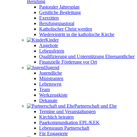
Berufung
Pastoraler Jahresplan
Geistliche Begleitung
Exerzitien
Berufungspastoral
Katholischer Christ werden
Wiedereintritt in die katholische Kirche
Kinder
Angebote
Lebensfeiern
Qualifizierung und Unterstützung Ehrenamtlicher
Finanzielle Förderung vor Ort
Jugend
Jugendliche
Ministranten
Lebensweg
Team
Werkzeugkiste
Dekanate
Partnerschaft und Ehe
Termine und Veranstaltungen
Kirchlich heiraten
Paarkommunikation EPL/KEK
Lebensraum Partnerschaft
Für Engagierte