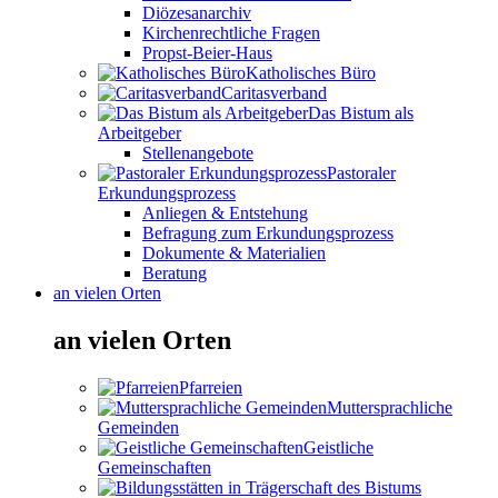
Diözesanarchiv
Kirchenrechtliche Fragen
Propst-Beier-Haus
Katholisches Büro
Caritasverband
Das Bistum als
Arbeitgeber
Stellenangebote
Pastoraler
Erkundungsprozess
Anliegen & Entstehung
Befragung zum Erkundungsprozess
Dokumente & Materialien
Beratung
an vielen Orten
an vielen Orten
Pfarreien
Muttersprachliche
Gemeinden
Geistliche
Gemeinschaften