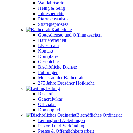
Wallfahrtsorte
Heilig & Selig
Jahresberichte
Pfarreienstatistik
Strategieprozess
Kathedrale
Gottesdienste und Öffnungszeiten
Barrierefreiheit
Livestream
Kontakt
Dompfarrei
Geschichte
Bischöfliche Dienste
Führungen
Musik an der Kathedrale
275 Jahre Dresdner Hofkirche
Leitung
Bischof
Generalvikar
Offizialat
Domkapitel
Bischöfliches Ordinariat
Leitung und Abteilungen
Pastoral und Verkündung
Presse & Öffentlichkeitsarbeit