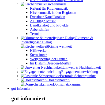
Kirchenmusik
Referat für Kirchenmusik
Kirchenmusik in den Regionen
Dresdner Kapellknaben
AG Junge Musik
Bandkatalog und Projekte
Arbeitshilfen
Termine
Ökumene &
interreligiöser Dialog
Kirche weltweit
Hilfswerke
Sternsinger
Weltgebetstag der Frauen
Im Bistum Dresden-Meißen
Umwelt & Nachhaltigkeit
Engagemententwicklung
Pastorale Schwerpunkte
Diözesanarchiv
Domschatzkammer
gut informiert
gut informiert