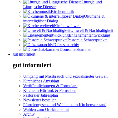
Liturgie und
Liturgische Dienste
Kirchenmusik
Ökumene &
interreligiöser Dialog
Kirche weltweit
Umwelt & Nachhaltigkeit
Engagemententwicklung
Pastorale Schwerpunkte
Diözesanarchiv
Domschatzkammer
gut informiert
gut informiert
Umgang mit Missbrauch und sexualisierter Gewalt
Kirchliches Amtsblatt
Veröffentlichungen & Formulare
Kirche in Hörfunk & Fernsehen
Pastoraler Jahresplan
Newsletter bestellen
Pfarreiengesetz und Wahlen zum Kirchenvorstand
Wahlen zum Ortskirchenrat
Archiv