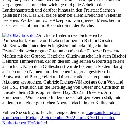
vergangenen Jahren eine wichtige und gute Arbeit in der
Landeshauptstadt und darüber hinaus in den Freistaat Sachsen
geleistet habe. Das Ziel bleibe aber bei allem Erreichten weiterhin
bestehen: Werben um volle Akzeptanz von queeren Menschen in
der Gesellschaft und im Besonderen in der Kirche.
Auch die Leiterin des Fachbereichs
Partnerschaft, Familie und Lebensformen im Bistum Dresden-
Meißen weilte unter den Feiergästen und bekräftigte in ihrer
Festrede die weitere gute Zusammenarbeit der Diözese Dresden-
Meißen mit der Gruppe. Herzliche Glückwünsche ließ auch Bischof
Heinrich Timmerevers, der an diesem Tag seinen Geburtstag feierte,
ausrichten. Nach dem Gottesdienst wurde bei einem Sektempfang
auf den neuen Namen und den neuen Träger angestoßen, bei
Bratwurst und Bier gefeiert und über die nächsten geplanten
Aktionen gesprochen. Gabriele Richter-Világosi aus dem Vorstand
des CSD freut sich auf die Beteiligung von Queer und Christlich in
Dresden beim Christopher Street Day 2022 in Dresden. Am
kommenden Wochenende finden die vielfältigen Feiern statt, unter
anderem mit einer geistlichen Abendandacht in der Kathedrale.
Fühlen Sie sich ganz herzlich eingeladen zum
Tagesausklang am
kommenden Freitag, 2. September 2022, um 23:30 Uhr in der
Katholischen Hofkirche
!