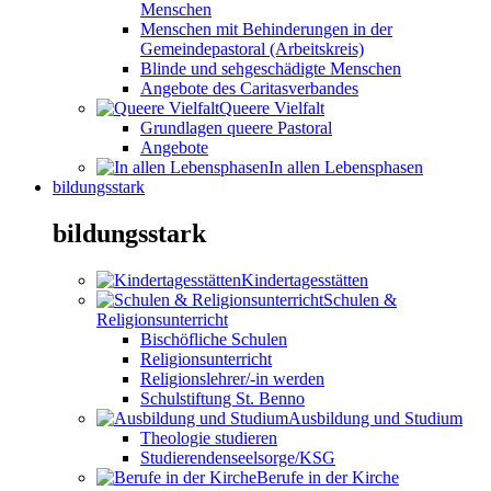
Menschen
Menschen mit Behinderungen in der
Gemeindepastoral (Arbeitskreis)
Blinde und sehgeschädigte Menschen
Angebote des Caritasverbandes
Queere Vielfalt
Grundlagen queere Pastoral
Angebote
In allen Lebensphasen
bildungsstark
bildungsstark
Kindertagesstätten
Schulen &
Religionsunterricht
Bischöfliche Schulen
Religionsunterricht
Religionslehrer/-in werden
Schulstiftung St. Benno
Ausbildung und Studium
Theologie studieren
Studierendenseelsorge/KSG
Berufe in der Kirche