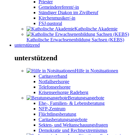
Priester
Gemeindereferent/-in
Ständiger Diakon im Zivilberuf
Kirchenmusiker/-in
FSJ-pastoral
Katholische Akademie
Katholische Erwachsenenbildung Sachsen (KEBS)
unterstützend
unterstützend
Hilfe in Notsituationen
Caritasverband
Notfallseelsorge
Telefonseelsorge
Krisenseelsorge Radeberg
Beratungsangebote
Ehe-, Familien- & Lebensberatung
NFP-Zentrum
Flüchtlingsberatung
Caritasberatungsangebote
Sekten- und Weltanschauungsfragen
Demokratie und Rechtsextremismus