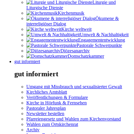
Liturgie und
Liturgische Dienste
Kirchenmusik
Ökumene &
interreligiöser Dialog
Kirche weltweit
Umwelt & Nachhaltigkeit
Engagemententwicklung
Pastorale Schwerpunkte
Diözesanarchiv
Domschatzkammer
gut informiert
gut informiert
Umgang mit Missbrauch und sexualisierter Gewalt
Kirchliches Amtsblatt
Veröffentlichungen & Formulare
Kirche in Hörfunk & Fernsehen
Pastoraler Jahresplan
Newsletter bestellen
Pfarreiengesetz und Wahlen zum Kirchenvorstand
Wahlen zum Ortskirchenrat
Archiv