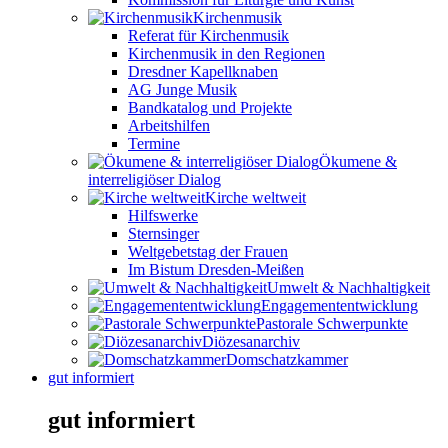
Kirchenmusik
Referat für Kirchenmusik
Kirchenmusik in den Regionen
Dresdner Kapellknaben
AG Junge Musik
Bandkatalog und Projekte
Arbeitshilfen
Termine
Ökumene &
interreligiöser Dialog
Kirche weltweit
Hilfswerke
Sternsinger
Weltgebetstag der Frauen
Im Bistum Dresden-Meißen
Umwelt & Nachhaltigkeit
Engagemententwicklung
Pastorale Schwerpunkte
Diözesanarchiv
Domschatzkammer
gut informiert
gut informiert