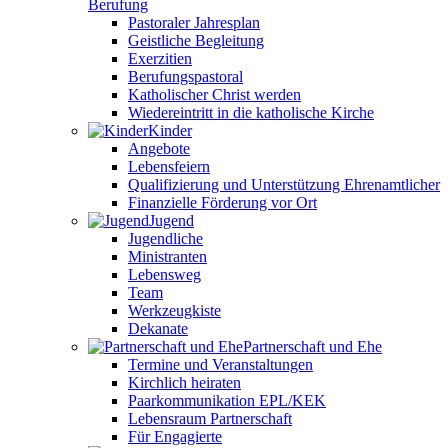
Berufung
Pastoraler Jahresplan
Geistliche Begleitung
Exerzitien
Berufungspastoral
Katholischer Christ werden
Wiedereintritt in die katholische Kirche
Kinder
Angebote
Lebensfeiern
Qualifizierung und Unterstützung Ehrenamtlicher
Finanzielle Förderung vor Ort
Jugend
Jugendliche
Ministranten
Lebensweg
Team
Werkzeugkiste
Dekanate
Partnerschaft und Ehe
Termine und Veranstaltungen
Kirchlich heiraten
Paarkommunikation EPL/KEK
Lebensraum Partnerschaft
Für Engagierte