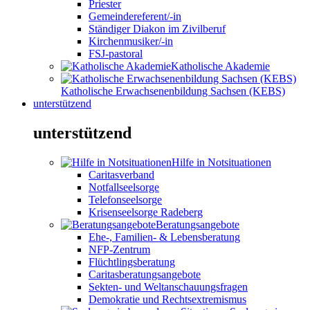
Priester
Gemeindereferent/-in
Ständiger Diakon im Zivilberuf
Kirchenmusiker/-in
FSJ-pastoral
Katholische Akademie
Katholische Erwachsenenbildung Sachsen (KEBS)
unterstützend
unterstützend
Hilfe in Notsituationen
Caritasverband
Notfallseelsorge
Telefonseelsorge
Krisenseelsorge Radeberg
Beratungsangebote
Ehe-, Familien- & Lebensberatung
NFP-Zentrum
Flüchtlingsberatung
Caritasberatungsangebote
Sekten- und Weltanschauungsfragen
Demokratie und Rechtsextremismus