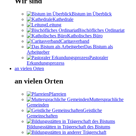
Wir sind
Bistum im Überblick
Kathedrale
Leitung
Bischöfliches Ordinariat
Katholisches Büro
Caritasverband
Das Bistum als
Arbeitgeber
Pastoraler
Erkundungsprozess
an vielen Orten
an vielen Orten
Pfarreien
Muttersprachliche
Gemeinden
Geistliche
Gemeinschaften
Bildungsstätten in Trägerschaft des Bistums