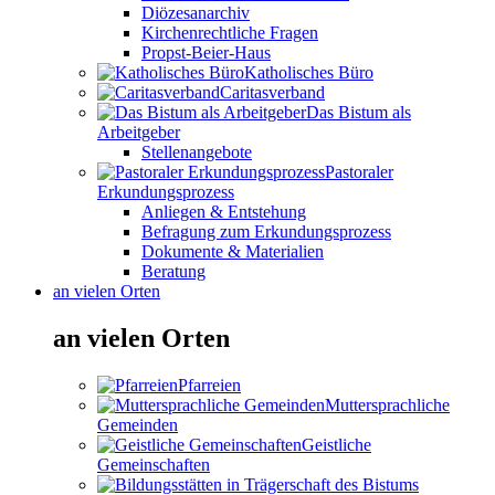
Diözesanarchiv
Kirchenrechtliche Fragen
Propst-Beier-Haus
Katholisches Büro
Caritasverband
Das Bistum als
Arbeitgeber
Stellenangebote
Pastoraler
Erkundungsprozess
Anliegen & Entstehung
Befragung zum Erkundungsprozess
Dokumente & Materialien
Beratung
an vielen Orten
an vielen Orten
Pfarreien
Muttersprachliche
Gemeinden
Geistliche
Gemeinschaften