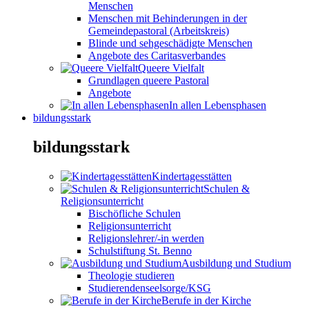
Menschen
Menschen mit Behinderungen in der
Gemeindepastoral (Arbeitskreis)
Blinde und sehgeschädigte Menschen
Angebote des Caritasverbandes
Queere Vielfalt
Grundlagen queere Pastoral
Angebote
In allen Lebensphasen
bildungsstark
bildungsstark
Kindertagesstätten
Schulen &
Religionsunterricht
Bischöfliche Schulen
Religionsunterricht
Religionslehrer/-in werden
Schulstiftung St. Benno
Ausbildung und Studium
Theologie studieren
Studierendenseelsorge/KSG
Berufe in der Kirche