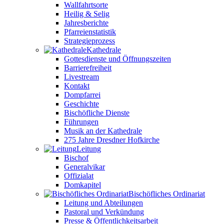
Wallfahrtsorte
Heilig & Selig
Jahresberichte
Pfarreienstatistik
Strategieprozess
Kathedrale
Gottesdienste und Öffnungszeiten
Barrierefreiheit
Livestream
Kontakt
Dompfarrei
Geschichte
Bischöfliche Dienste
Führungen
Musik an der Kathedrale
275 Jahre Dresdner Hofkirche
Leitung
Bischof
Generalvikar
Offizialat
Domkapitel
Bischöfliches Ordinariat
Leitung und Abteilungen
Pastoral und Verkündung
Presse & Öffentlichkeitsarbeit