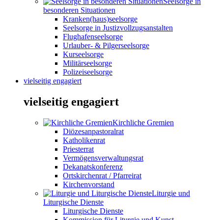
Seelsorge in
besonderen Situationen
Kranken(haus)seelsorge
Seelsorge in Justizvollzugsanstalten
Flughafenseelsorge
Urlauber- & Pilgerseelsorge
Kurseelsorge
Militärseelsorge
Polizeiseelsorge
vielseitig engagiert
vielseitig engagiert
Kirchliche Gremien
Diözesanpastoralrat
Katholikenrat
Priesterrat
Vermögensverwaltungsrat
Dekanatskonferenz
Ortskirchenrat / Pfarreirat
Kirchenvorstand
Liturgie und
Liturgische Dienste
Liturgische Dienste
Kommission für Liturgie und Kunst