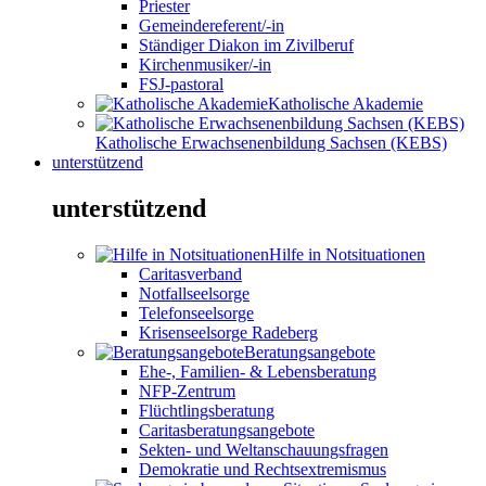
Priester
Gemeindereferent/-in
Ständiger Diakon im Zivilberuf
Kirchenmusiker/-in
FSJ-pastoral
Katholische Akademie
Katholische Erwachsenenbildung Sachsen (KEBS)
unterstützend
unterstützend
Hilfe in Notsituationen
Caritasverband
Notfallseelsorge
Telefonseelsorge
Krisenseelsorge Radeberg
Beratungsangebote
Ehe-, Familien- & Lebensberatung
NFP-Zentrum
Flüchtlingsberatung
Caritasberatungsangebote
Sekten- und Weltanschauungsfragen
Demokratie und Rechtsextremismus