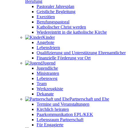
Berufung
Pastoraler Jahresplan
Geistliche Begleitung
Exerzitien
Berufungspastoral
Katholischer Christ werden
Wiedereintritt in die katholische Kirche
Kinder
Angebote
Lebensfeiern
Qualifizierung und Unterstützung Ehrenamtlicher
Finanzielle Förderung vor Ort
Jugend
Jugendliche
Ministranten
Lebensweg
Team
Werkzeugkiste
Dekanate
Partnerschaft und Ehe
Termine und Veranstaltungen
Kirchlich heiraten
Paarkommunikation EPL/KEK
Lebensraum Partnerschaft
Für Engagierte