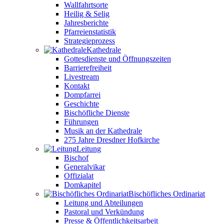
Wallfahrtsorte
Heilig & Selig
Jahresberichte
Pfarreienstatistik
Strategieprozess
Kathedrale
Gottesdienste und Öffnungszeiten
Barrierefreiheit
Livestream
Kontakt
Dompfarrei
Geschichte
Bischöfliche Dienste
Führungen
Musik an der Kathedrale
275 Jahre Dresdner Hofkirche
Leitung
Bischof
Generalvikar
Offizialat
Domkapitel
Bischöfliches Ordinariat
Leitung und Abteilungen
Pastoral und Verkündung
Presse & Öffentlichkeitsarbeit