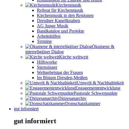
Kirchenmusik
Referat für Kirchenmusik
Kirchenmusik in den Regionen
Dresdner Kapellknaben
AG Junge Musik
Bandkatalog und Projekte
Arbeitshilfen
Termine
Ökumene &
interreligiöser Dialog
Kirche weltweit
Hilfswerke
Sternsinger
Weltgebetstag der Frauen
Im Bistum Dresden-Meißen
Umwelt & Nachhaltigkeit
Engagemententwicklung
Pastorale Schwerpunkte
Diözesanarchiv
Domschatzkammer
gut informiert
gut informiert