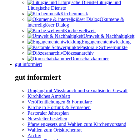
Liturgie und
Liturgische Dienste
Kirchenmusik
Ökumene &
interreligiöser Dialog
Kirche weltweit
Umwelt & Nachhaltigkeit
Engagemententwicklung
Pastorale Schwerpunkte
Diözesanarchiv
Domschatzkammer
gut informiert
gut informiert
Umgang mit Missbrauch und sexualisierter Gewalt
Kirchliches Amtsblatt
Veröffentlichungen & Formulare
Kirche in Hörfunk & Fernsehen
Pastoraler Jahresplan
Newsletter bestellen
Pfarreiengesetz und Wahlen zum Kirchenvorstand
Wahlen zum Ortskirchenrat
Archiv