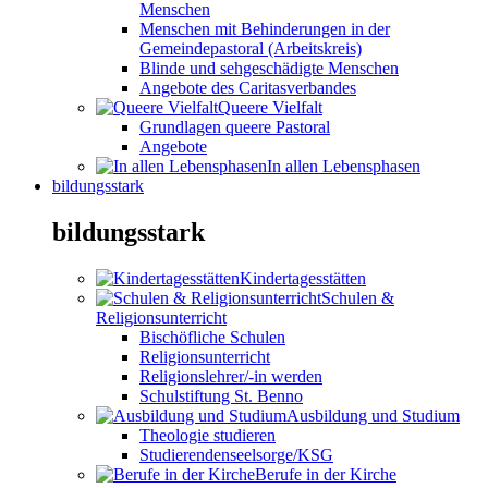
Menschen
Menschen mit Behinderungen in der
Gemeindepastoral (Arbeitskreis)
Blinde und sehgeschädigte Menschen
Angebote des Caritasverbandes
Queere Vielfalt
Grundlagen queere Pastoral
Angebote
In allen Lebensphasen
bildungsstark
bildungsstark
Kindertagesstätten
Schulen &
Religionsunterricht
Bischöfliche Schulen
Religionsunterricht
Religionslehrer/-in werden
Schulstiftung St. Benno
Ausbildung und Studium
Theologie studieren
Studierendenseelsorge/KSG
Berufe in der Kirche