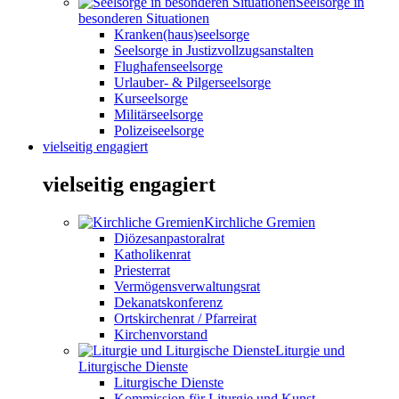
Seelsorge in
besonderen Situationen
Kranken(haus)seelsorge
Seelsorge in Justizvollzugsanstalten
Flughafenseelsorge
Urlauber- & Pilgerseelsorge
Kurseelsorge
Militärseelsorge
Polizeiseelsorge
vielseitig engagiert
vielseitig engagiert
Kirchliche Gremien
Diözesanpastoralrat
Katholikenrat
Priesterrat
Vermögensverwaltungsrat
Dekanatskonferenz
Ortskirchenrat / Pfarreirat
Kirchenvorstand
Liturgie und
Liturgische Dienste
Liturgische Dienste
Kommission für Liturgie und Kunst