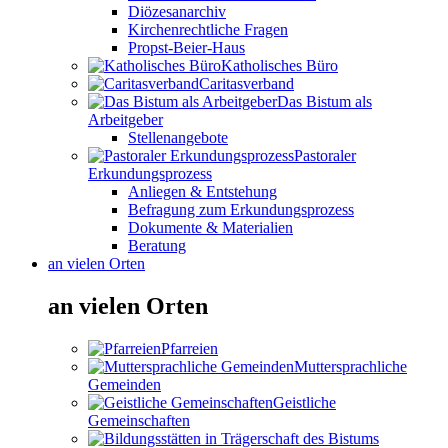
Diözesanarchiv
Kirchenrechtliche Fragen
Propst-Beier-Haus
Katholisches Büro
Caritasverband
Das Bistum als
Arbeitgeber
Stellenangebote
Pastoraler
Erkundungsprozess
Anliegen & Entstehung
Befragung zum Erkundungsprozess
Dokumente & Materialien
Beratung
an vielen Orten
an vielen Orten
Pfarreien
Muttersprachliche
Gemeinden
Geistliche
Gemeinschaften