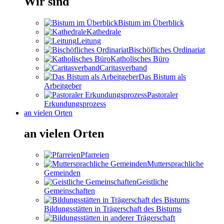
Wir sind
Bistum im Überblick
Kathedrale
Leitung
Bischöfliches Ordinariat
Katholisches Büro
Caritasverband
Das Bistum als
Arbeitgeber
Pastoraler
Erkundungsprozess
an vielen Orten
an vielen Orten
Pfarreien
Muttersprachliche
Gemeinden
Geistliche
Gemeinschaften
Bildungsstätten in Trägerschaft des Bistums