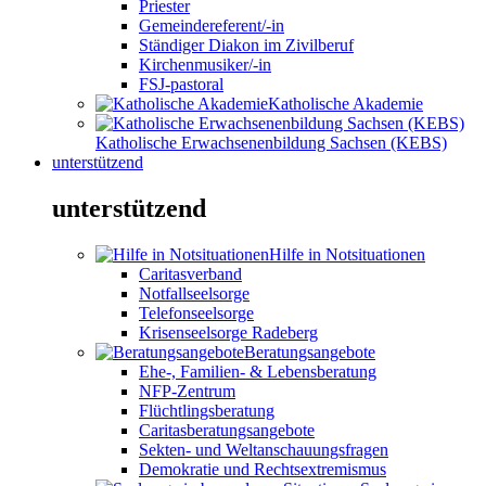
Priester
Gemeindereferent/-in
Ständiger Diakon im Zivilberuf
Kirchenmusiker/-in
FSJ-pastoral
Katholische Akademie
Katholische Erwachsenenbildung Sachsen (KEBS)
unterstützend
unterstützend
Hilfe in Notsituationen
Caritasverband
Notfallseelsorge
Telefonseelsorge
Krisenseelsorge Radeberg
Beratungsangebote
Ehe-, Familien- & Lebensberatung
NFP-Zentrum
Flüchtlingsberatung
Caritasberatungsangebote
Sekten- und Weltanschauungsfragen
Demokratie und Rechtsextremismus