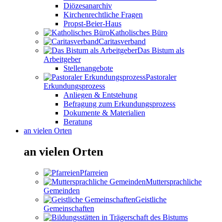
Diözesanarchiv
Kirchenrechtliche Fragen
Propst-Beier-Haus
Katholisches Büro
Caritasverband
Das Bistum als
Arbeitgeber
Stellenangebote
Pastoraler
Erkundungsprozess
Anliegen & Entstehung
Befragung zum Erkundungsprozess
Dokumente & Materialien
Beratung
an vielen Orten
an vielen Orten
Pfarreien
Muttersprachliche
Gemeinden
Geistliche
Gemeinschaften