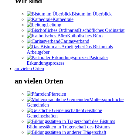
Wir sind
Bistum im Überblick
Kathedrale
Leitung
Bischöfliches Ordinariat
Katholisches Büro
Caritasverband
Das Bistum als
Arbeitgeber
Pastoraler
Erkundungsprozess
an vielen Orten
an vielen Orten
Pfarreien
Muttersprachliche
Gemeinden
Geistliche
Gemeinschaften
Bildungsstätten in Trägerschaft des Bistums