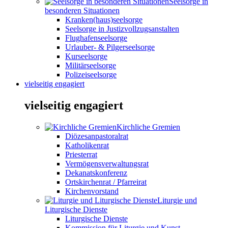
Seelsorge in
besonderen Situationen
Kranken(haus)seelsorge
Seelsorge in Justizvollzugsanstalten
Flughafenseelsorge
Urlauber- & Pilgerseelsorge
Kurseelsorge
Militärseelsorge
Polizeiseelsorge
vielseitig engagiert
vielseitig engagiert
Kirchliche Gremien
Diözesanpastoralrat
Katholikenrat
Priesterrat
Vermögensverwaltungsrat
Dekanatskonferenz
Ortskirchenrat / Pfarreirat
Kirchenvorstand
Liturgie und
Liturgische Dienste
Liturgische Dienste
Kommission für Liturgie und Kunst