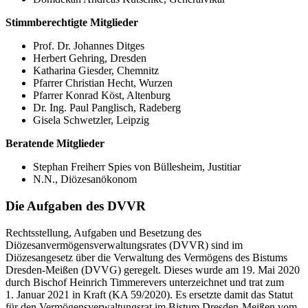
Stimmberechtigte Mitglieder
Prof. Dr. Johannes Ditges
Herbert Gehring, Dresden
Katharina Giesder, Chemnitz
Pfarrer Christian Hecht, Wurzen
Pfarrer Konrad Köst, Altenburg
Dr. Ing. Paul Panglisch, Radeberg
Gisela Schwetzler, Leipzig
Beratende Mitglieder
Stephan Freiherr Spies von Büllesheim, Justitiar
N.N., Diözesanökonom
Die Aufgaben des DVVR
Rechtsstellung, Aufgaben und Besetzung des
Diözesanvermögensverwaltungsrates (DVVR) sind im
Diözesangesetz über die Verwaltung des Vermögens des Bistums
Dresden-Meißen (DVVG) geregelt. Dieses wurde am 19. Mai 2020
durch Bischof Heinrich Timmerevers unterzeichnet und trat zum
1. Januar 2021 in Kraft (KA 59/2020). Es ersetzte damit das Statut
für den Vermögensverwaltungsrat im Bistum Dresden-Meißen vom