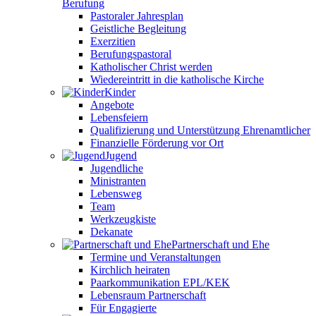
Berufung
Pastoraler Jahresplan
Geistliche Begleitung
Exerzitien
Berufungspastoral
Katholischer Christ werden
Wiedereintritt in die katholische Kirche
Kinder
Angebote
Lebensfeiern
Qualifizierung und Unterstützung Ehrenamtlicher
Finanzielle Förderung vor Ort
Jugend
Jugendliche
Ministranten
Lebensweg
Team
Werkzeugkiste
Dekanate
Partnerschaft und Ehe
Termine und Veranstaltungen
Kirchlich heiraten
Paarkommunikation EPL/KEK
Lebensraum Partnerschaft
Für Engagierte