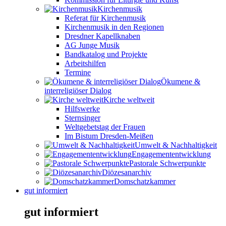
Kirchenmusik
Referat für Kirchenmusik
Kirchenmusik in den Regionen
Dresdner Kapellknaben
AG Junge Musik
Bandkatalog und Projekte
Arbeitshilfen
Termine
Ökumene &
interreligiöser Dialog
Kirche weltweit
Hilfswerke
Sternsinger
Weltgebetstag der Frauen
Im Bistum Dresden-Meißen
Umwelt & Nachhaltigkeit
Engagemententwicklung
Pastorale Schwerpunkte
Diözesanarchiv
Domschatzkammer
gut informiert
gut informiert