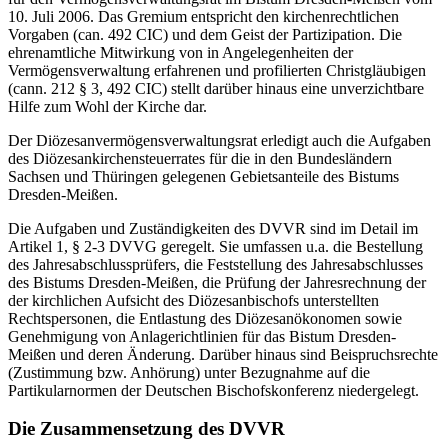
10. Juli 2006. Das Gremium entspricht den kirchenrechtlichen
Vorgaben (can. 492 CIC) und dem Geist der Partizipation. Die
ehrenamtliche Mitwirkung von in Angelegenheiten der
Vermögensverwaltung erfahrenen und profilierten Christgläubigen
(cann. 212 § 3, 492 CIC) stellt darüber hinaus eine unverzichtbare
Hilfe zum Wohl der Kirche dar.
Der Diözesanvermögensverwaltungsrat erledigt auch die Aufgaben
des Diözesankirchensteuerrates für die in den Bundesländern
Sachsen und Thüringen gelegenen Gebietsanteile des Bistums
Dresden-Meißen.
Die Aufgaben und Zuständigkeiten des DVVR sind im Detail im
Artikel 1, § 2-3 DVVG geregelt. Sie umfassen u.a. die Bestellung
des Jahresabschlussprüfers, die Feststellung des Jahresabschlusses
des Bistums Dresden-Meißen, die Prüfung der Jahresrechnung der
der kirchlichen Aufsicht des Diözesanbischofs unterstellten
Rechtspersonen, die Entlastung des Diözesanökonomen sowie
Genehmigung von Anlagerichtlinien für das Bistum Dresden-
Meißen und deren Änderung. Darüber hinaus sind Beispruchsrechte
(Zustimmung bzw. Anhörung) unter Bezugnahme auf die
Partikularnormen der Deutschen Bischofskonferenz niedergelegt.
Die Zusammensetzung des DVVR