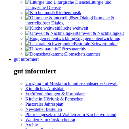
Liturgie und
Liturgische Dienste
Kirchenmusik
Ökumene &
interreligiöser Dialog
Kirche weltweit
Umwelt & Nachhaltigkeit
Engagemententwicklung
Pastorale Schwerpunkte
Diözesanarchiv
Domschatzkammer
gut informiert
gut informiert
Umgang mit Missbrauch und sexualisierter Gewalt
Kirchliches Amtsblatt
Veröffentlichungen & Formulare
Kirche in Hörfunk & Fernsehen
Pastoraler Jahresplan
Newsletter bestellen
Pfarreiengesetz und Wahlen zum Kirchenvorstand
Wahlen zum Ortskirchenrat
Archiv