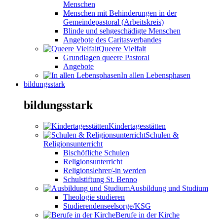
Menschen
Menschen mit Behinderungen in der
Gemeindepastoral (Arbeitskreis)
Blinde und sehgeschädigte Menschen
Angebote des Caritasverbandes
Queere Vielfalt
Grundlagen queere Pastoral
Angebote
In allen Lebensphasen
bildungsstark
bildungsstark
Kindertagesstätten
Schulen &
Religionsunterricht
Bischöfliche Schulen
Religionsunterricht
Religionslehrer/-in werden
Schulstiftung St. Benno
Ausbildung und Studium
Theologie studieren
Studierendenseelsorge/KSG
Berufe in der Kirche