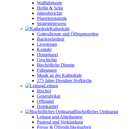
Wallfahrtsorte
Heilig & Selig
Jahresberichte
Pfarreienstatistik
Strategieprozess
Kathedrale
Gottesdienste und Öffnungszeiten
Barrierefreiheit
Livestream
Kontakt
Dompfarrei
Geschichte
Bischöfliche Dienste
Führungen
Musik an der Kathedrale
275 Jahre Dresdner Hofkirche
Leitung
Bischof
Generalvikar
Offizialat
Domkapitel
Bischöfliches Ordinariat
Leitung und Abteilungen
Pastoral und Verkündung
Presse & Öffentlichkeitsarbeit