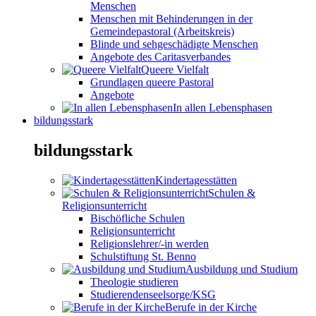
Menschen
Menschen mit Behinderungen in der
Gemeindepastoral (Arbeitskreis)
Blinde und sehgeschädigte Menschen
Angebote des Caritasverbandes
Queere Vielfalt
Grundlagen queere Pastoral
Angebote
In allen Lebensphasen
bildungsstark
bildungsstark
Kindertagesstätten
Schulen &
Religionsunterricht
Bischöfliche Schulen
Religionsunterricht
Religionslehrer/-in werden
Schulstiftung St. Benno
Ausbildung und Studium
Theologie studieren
Studierendenseelsorge/KSG
Berufe in der Kirche