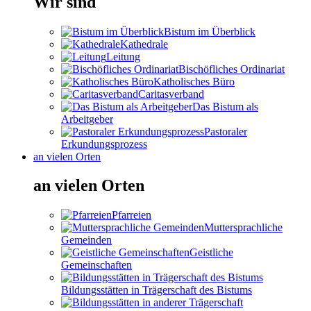
Wir sind
Bistum im Überblick
Kathedrale
Leitung
Bischöfliches Ordinariat
Katholisches Büro
Caritasverband
Das Bistum als
Arbeitgeber
Pastoraler
Erkundungsprozess
an vielen Orten
an vielen Orten
Pfarreien
Muttersprachliche
Gemeinden
Geistliche
Gemeinschaften
Bildungsstätten in Trägerschaft des Bistums