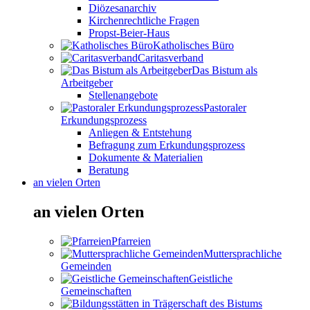
Diözesanarchiv
Kirchenrechtliche Fragen
Propst-Beier-Haus
Katholisches Büro
Caritasverband
Das Bistum als
Arbeitgeber
Stellenangebote
Pastoraler
Erkundungsprozess
Anliegen & Entstehung
Befragung zum Erkundungsprozess
Dokumente & Materialien
Beratung
an vielen Orten
an vielen Orten
Pfarreien
Muttersprachliche
Gemeinden
Geistliche
Gemeinschaften