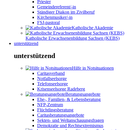
Priester
Gemeindereferent/-in
Ständiger Diakon im Zivilberuf
Kirchenmusiker/-in
FSJ-pastoral
Katholische Akademie
Katholische Erwachsenenbildung Sachsen (KEBS)
unterstützend
unterstützend
Hilfe in Notsituationen
Caritasverband
Notfallseelsorge
Telefonseelsorge
Krisenseelsorge Radeberg
Beratungsangebote
Ehe-, Familien- & Lebensberatung
NFP-Zentrum
Flüchtlingsberatung
Caritasberatungsangebote
Sekten- und Weltanschauungsfragen
Demokratie und Rechtsextremismus