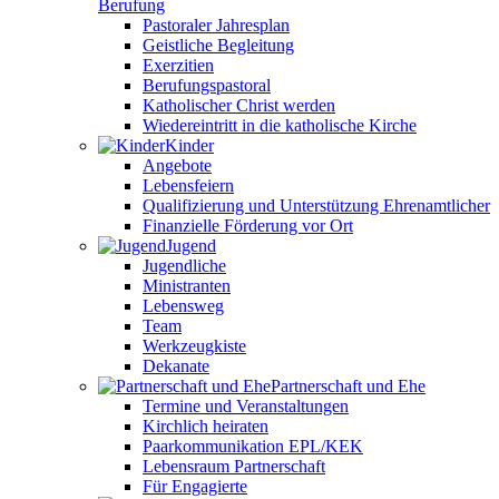
Berufung
Pastoraler Jahresplan
Geistliche Begleitung
Exerzitien
Berufungspastoral
Katholischer Christ werden
Wiedereintritt in die katholische Kirche
Kinder
Angebote
Lebensfeiern
Qualifizierung und Unterstützung Ehrenamtlicher
Finanzielle Förderung vor Ort
Jugend
Jugendliche
Ministranten
Lebensweg
Team
Werkzeugkiste
Dekanate
Partnerschaft und Ehe
Termine und Veranstaltungen
Kirchlich heiraten
Paarkommunikation EPL/KEK
Lebensraum Partnerschaft
Für Engagierte