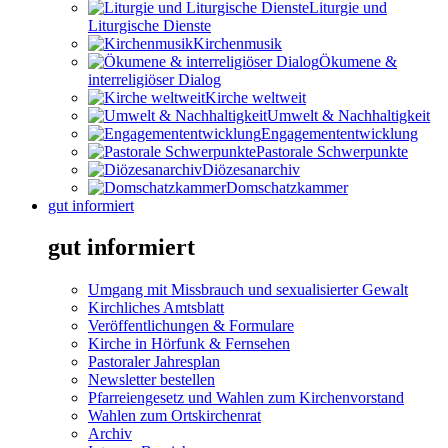
Liturgie und
Liturgische Dienste
Kirchenmusik
Ökumene &
interreligiöser Dialog
Kirche weltweit
Umwelt & Nachhaltigkeit
Engagemententwicklung
Pastorale Schwerpunkte
Diözesanarchiv
Domschatzkammer
gut informiert
gut informiert
Umgang mit Missbrauch und sexualisierter Gewalt
Kirchliches Amtsblatt
Veröffentlichungen & Formulare
Kirche in Hörfunk & Fernsehen
Pastoraler Jahresplan
Newsletter bestellen
Pfarreiengesetz und Wahlen zum Kirchenvorstand
Wahlen zum Ortskirchenrat
Archiv