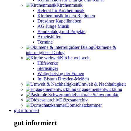
Kirchenmusik
Referat für Kirchenmusik
Kirchenmusik in den Regionen
Dresdner Kapellknaben
AG Junge Musik
Bandkatalog und Projekte
Arbeitshilfen
Termine
Ökumene &
interreligiöser Dialog
Kirche weltweit
Hilfswerke
Sternsinger
Weltgebetstag der Frauen
Im Bistum Dresden-Meißen
Umwelt & Nachhaltigkeit
Engagemententwicklung
Pastorale Schwerpunkte
Diözesanarchiv
Domschatzkammer
gut informiert
gut informiert