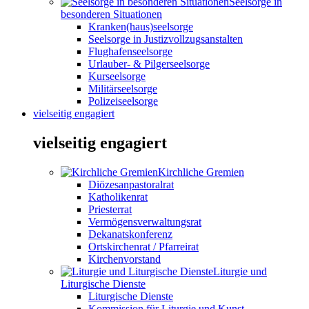
Seelsorge in
besonderen Situationen
Kranken(haus)seelsorge
Seelsorge in Justizvollzugsanstalten
Flughafenseelsorge
Urlauber- & Pilgerseelsorge
Kurseelsorge
Militärseelsorge
Polizeiseelsorge
vielseitig engagiert
vielseitig engagiert
Kirchliche Gremien
Diözesanpastoralrat
Katholikenrat
Priesterrat
Vermögensverwaltungsrat
Dekanatskonferenz
Ortskirchenrat / Pfarreirat
Kirchenvorstand
Liturgie und
Liturgische Dienste
Liturgische Dienste
Kommission für Liturgie und Kunst