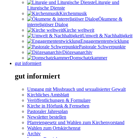
Liturgie und
Liturgische Dienste
Kirchenmusik
Ökumene &
interreligiöser Dialog
Kirche weltweit
Umwelt & Nachhaltigkeit
Engagemententwicklung
Pastorale Schwerpunkte
Diözesanarchiv
Domschatzkammer
gut informiert
gut informiert
Umgang mit Missbrauch und sexualisierter Gewalt
Kirchliches Amtsblatt
Veröffentlichungen & Formulare
Kirche in Hörfunk & Fernsehen
Pastoraler Jahresplan
Newsletter bestellen
Pfarreiengesetz und Wahlen zum Kirchenvorstand
Wahlen zum Ortskirchenrat
Archiv