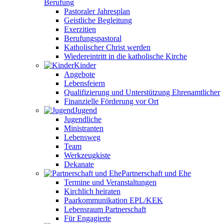
Berufung
Pastoraler Jahresplan
Geistliche Begleitung
Exerzitien
Berufungspastoral
Katholischer Christ werden
Wiedereintritt in die katholische Kirche
Kinder
Angebote
Lebensfeiern
Qualifizierung und Unterstützung Ehrenamtlicher
Finanzielle Förderung vor Ort
Jugend
Jugendliche
Ministranten
Lebensweg
Team
Werkzeugkiste
Dekanate
Partnerschaft und Ehe
Termine und Veranstaltungen
Kirchlich heiraten
Paarkommunikation EPL/KEK
Lebensraum Partnerschaft
Für Engagierte