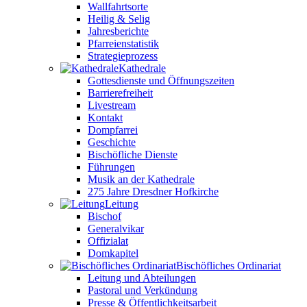
Wallfahrtsorte
Heilig & Selig
Jahresberichte
Pfarreienstatistik
Strategieprozess
Kathedrale
Gottesdienste und Öffnungszeiten
Barrierefreiheit
Livestream
Kontakt
Dompfarrei
Geschichte
Bischöfliche Dienste
Führungen
Musik an der Kathedrale
275 Jahre Dresdner Hofkirche
Leitung
Bischof
Generalvikar
Offizialat
Domkapitel
Bischöfliches Ordinariat
Leitung und Abteilungen
Pastoral und Verkündung
Presse & Öffentlichkeitsarbeit