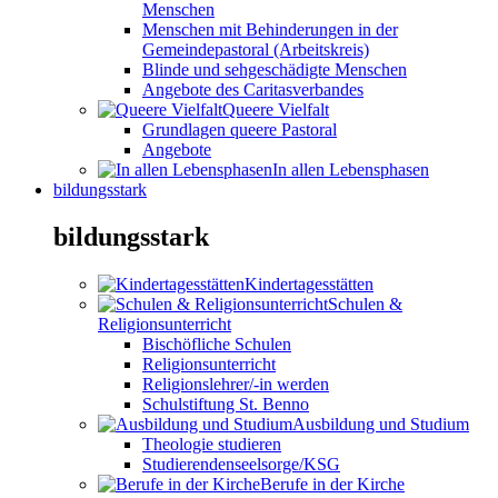
Menschen
Menschen mit Behinderungen in der
Gemeindepastoral (Arbeitskreis)
Blinde und sehgeschädigte Menschen
Angebote des Caritasverbandes
Queere Vielfalt
Grundlagen queere Pastoral
Angebote
In allen Lebensphasen
bildungsstark
bildungsstark
Kindertagesstätten
Schulen &
Religionsunterricht
Bischöfliche Schulen
Religionsunterricht
Religionslehrer/-in werden
Schulstiftung St. Benno
Ausbildung und Studium
Theologie studieren
Studierendenseelsorge/KSG
Berufe in der Kirche