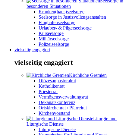
Seelsorge in
besonderen Situationen
Kranken(haus)seelsorge
Seelsorge in Justizvollzugsanstalten
Flughafenseelsorge
Urlauber- & Pilgerseelsorge
Kurseelsorge
Militärseelsorge
Polizeiseelsorge
vielseitig engagiert
vielseitig engagiert
Kirchliche Gremien
Diözesanpastoralrat
Katholikenrat
Priesterrat
Vermögensverwaltungsrat
Dekanatskonferenz
Ortskirchenrat / Pfarreirat
Kirchenvorstand
Liturgie und
Liturgische Dienste
Liturgische Dienste
Kommission für Liturgie und Kunst