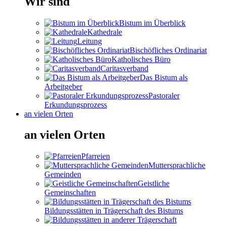
Wir sind
Bistum im Überblick
Kathedrale
Leitung
Bischöfliches Ordinariat
Katholisches Büro
Caritasverband
Das Bistum als
Arbeitgeber
Pastoraler
Erkundungsprozess
an vielen Orten
an vielen Orten
Pfarreien
Muttersprachliche
Gemeinden
Geistliche
Gemeinschaften
Bildungsstätten in Trägerschaft des Bistums