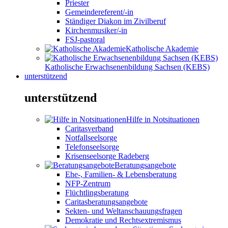
Priester
Gemeindereferent/-in
Ständiger Diakon im Zivilberuf
Kirchenmusiker/-in
FSJ-pastoral
Katholische Akademie
Katholische Erwachsenenbildung Sachsen (KEBS)
unterstützend
unterstützend
Hilfe in Notsituationen
Caritasverband
Notfallseelsorge
Telefonseelsorge
Krisenseelsorge Radeberg
Beratungsangebote
Ehe-, Familien- & Lebensberatung
NFP-Zentrum
Flüchtlingsberatung
Caritasberatungsangebote
Sekten- und Weltanschauungsfragen
Demokratie und Rechtsextremismus