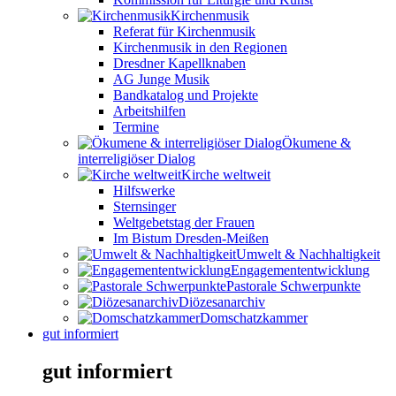
Kirchenmusik
Referat für Kirchenmusik
Kirchenmusik in den Regionen
Dresdner Kapellknaben
AG Junge Musik
Bandkatalog und Projekte
Arbeitshilfen
Termine
Ökumene &
interreligiöser Dialog
Kirche weltweit
Hilfswerke
Sternsinger
Weltgebetstag der Frauen
Im Bistum Dresden-Meißen
Umwelt & Nachhaltigkeit
Engagemententwicklung
Pastorale Schwerpunkte
Diözesanarchiv
Domschatzkammer
gut informiert
gut informiert