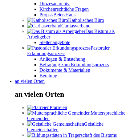
Diözesanarchiv
Kirchenrechtliche Fragen
Propst-Beier-Haus
Katholisches Büro
Caritasverband
Das Bistum als
Arbeitgeber
Stellenangebote
Pastoraler
Erkundungsprozess
Anliegen & Entstehung
Befragung zum Erkundungsprozess
Dokumente & Materialien
Beratung
an vielen Orten
an vielen Orten
Pfarreien
Muttersprachliche
Gemeinden
Geistliche
Gemeinschaften