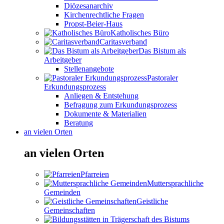
Diözesanarchiv
Kirchenrechtliche Fragen
Propst-Beier-Haus
Katholisches Büro
Caritasverband
Das Bistum als
Arbeitgeber
Stellenangebote
Pastoraler
Erkundungsprozess
Anliegen & Entstehung
Befragung zum Erkundungsprozess
Dokumente & Materialien
Beratung
an vielen Orten
an vielen Orten
Pfarreien
Muttersprachliche
Gemeinden
Geistliche
Gemeinschaften