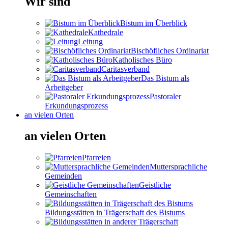
Wir sind
Bistum im Überblick
Kathedrale
Leitung
Bischöfliches Ordinariat
Katholisches Büro
Caritasverband
Das Bistum als
Arbeitgeber
Pastoraler
Erkundungsprozess
an vielen Orten
an vielen Orten
Pfarreien
Muttersprachliche
Gemeinden
Geistliche
Gemeinschaften
Bildungsstätten in Trägerschaft des Bistums