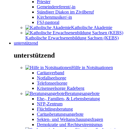
Priester
Gemeindereferent/-in
Ständiger Diakon im Zivilberuf
Kirchenmusiker/-in
FSJ-pastoral
Katholische Akademie
Katholische Erwachsenenbildung Sachsen (KEBS)
unterstützend
unterstützend
Hilfe in Notsituationen
Caritasverband
Notfallseelsorge
Telefonseelsorge
Krisenseelsorge Radeberg
Beratungsangebote
Ehe-, Familien- & Lebensberatung
NFP-Zentrum
Flüchtlingsberatung
Caritasberatungsangebote
Sekten- und Weltanschauungsfragen
Demokratie und Rechtsextremismus