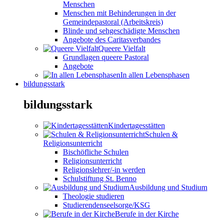
Menschen
Menschen mit Behinderungen in der
Gemeindepastoral (Arbeitskreis)
Blinde und sehgeschädigte Menschen
Angebote des Caritasverbandes
Queere Vielfalt
Grundlagen queere Pastoral
Angebote
In allen Lebensphasen
bildungsstark
bildungsstark
Kindertagesstätten
Schulen &
Religionsunterricht
Bischöfliche Schulen
Religionsunterricht
Religionslehrer/-in werden
Schulstiftung St. Benno
Ausbildung und Studium
Theologie studieren
Studierendenseelsorge/KSG
Berufe in der Kirche