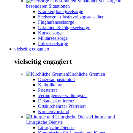
Seelsorge in
besonderen Situationen
Kranken(haus)seelsorge
Seelsorge in Justizvollzugsanstalten
Flughafenseelsorge
Urlauber- & Pilgerseelsorge
Kurseelsorge
Militärseelsorge
Polizeiseelsorge
vielseitig engagiert
vielseitig engagiert
Kirchliche Gremien
Diözesanpastoralrat
Katholikenrat
Priesterrat
Vermögensverwaltungsrat
Dekanatskonferenz
Ortskirchenrat / Pfarreirat
Kirchenvorstand
Liturgie und
Liturgische Dienste
Liturgische Dienste
Kommission für Liturgie und Kunst