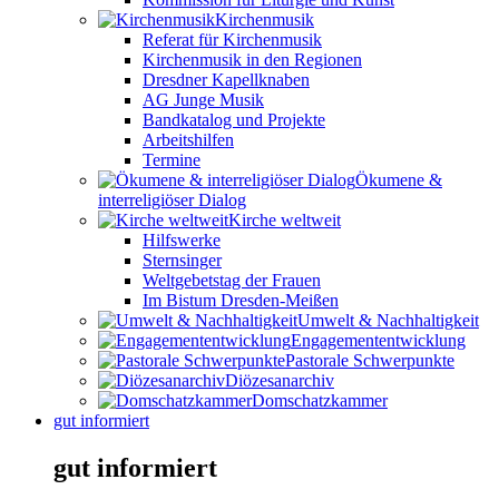
Kirchenmusik
Referat für Kirchenmusik
Kirchenmusik in den Regionen
Dresdner Kapellknaben
AG Junge Musik
Bandkatalog und Projekte
Arbeitshilfen
Termine
Ökumene &
interreligiöser Dialog
Kirche weltweit
Hilfswerke
Sternsinger
Weltgebetstag der Frauen
Im Bistum Dresden-Meißen
Umwelt & Nachhaltigkeit
Engagemententwicklung
Pastorale Schwerpunkte
Diözesanarchiv
Domschatzkammer
gut informiert
gut informiert