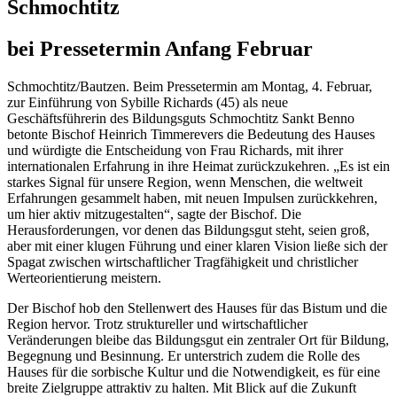
Schmochtitz
bei Pressetermin Anfang Februar
Schmochtitz/Bautzen. Beim Pressetermin am Montag, 4. Februar,
zur Einführung von Sybille Richards (45) als neue
Geschäftsführerin des Bildungsguts Schmochtitz Sankt Benno
betonte Bischof Heinrich Timmerevers die Bedeutung des Hauses
und würdigte die Entscheidung von Frau Richards, mit ihrer
internationalen Erfahrung in ihre Heimat zurückzukehren. „Es ist ein
starkes Signal für unsere Region, wenn Menschen, die weltweit
Erfahrungen gesammelt haben, mit neuen Impulsen zurückkehren,
um hier aktiv mitzugestalten“, sagte der Bischof. Die
Herausforderungen, vor denen das Bildungsgut steht, seien groß,
aber mit einer klugen Führung und einer klaren Vision ließe sich der
Spagat zwischen wirtschaftlicher Tragfähigkeit und christlicher
Werteorientierung meistern.
Der Bischof hob den Stellenwert des Hauses für das Bistum und die
Region hervor. Trotz struktureller und wirtschaftlicher
Veränderungen bleibe das Bildungsgut ein zentraler Ort für Bildung,
Begegnung und Besinnung. Er unterstrich zudem die Rolle des
Hauses für die sorbische Kultur und die Notwendigkeit, es für eine
breite Zielgruppe attraktiv zu halten. Mit Blick auf die Zukunft