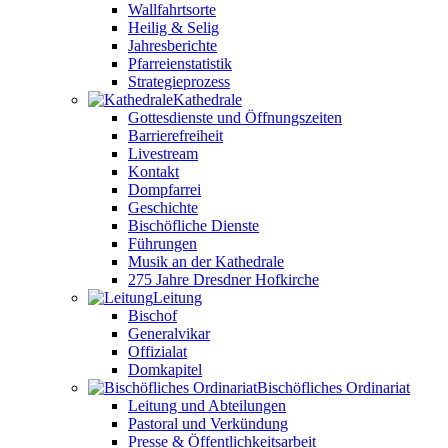
Wallfahrtsorte
Heilig & Selig
Jahresberichte
Pfarreienstatistik
Strategieprozess
Kathedrale
Gottesdienste und Öffnungszeiten
Barrierefreiheit
Livestream
Kontakt
Dompfarrei
Geschichte
Bischöfliche Dienste
Führungen
Musik an der Kathedrale
275 Jahre Dresdner Hofkirche
Leitung
Bischof
Generalvikar
Offizialat
Domkapitel
Bischöfliches Ordinariat
Leitung und Abteilungen
Pastoral und Verkündung
Presse & Öffentlichkeitsarbeit