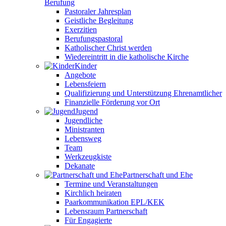
Berufung
Pastoraler Jahresplan
Geistliche Begleitung
Exerzitien
Berufungspastoral
Katholischer Christ werden
Wiedereintritt in die katholische Kirche
Kinder
Angebote
Lebensfeiern
Qualifizierung und Unterstützung Ehrenamtlicher
Finanzielle Förderung vor Ort
Jugend
Jugendliche
Ministranten
Lebensweg
Team
Werkzeugkiste
Dekanate
Partnerschaft und Ehe
Termine und Veranstaltungen
Kirchlich heiraten
Paarkommunikation EPL/KEK
Lebensraum Partnerschaft
Für Engagierte