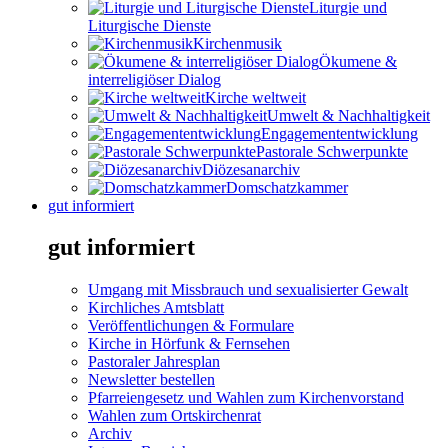
Liturgie und
Liturgische Dienste
Kirchenmusik
Ökumene &
interreligiöser Dialog
Kirche weltweit
Umwelt & Nachhaltigkeit
Engagemententwicklung
Pastorale Schwerpunkte
Diözesanarchiv
Domschatzkammer
gut informiert
gut informiert
Umgang mit Missbrauch und sexualisierter Gewalt
Kirchliches Amtsblatt
Veröffentlichungen & Formulare
Kirche in Hörfunk & Fernsehen
Pastoraler Jahresplan
Newsletter bestellen
Pfarreiengesetz und Wahlen zum Kirchenvorstand
Wahlen zum Ortskirchenrat
Archiv