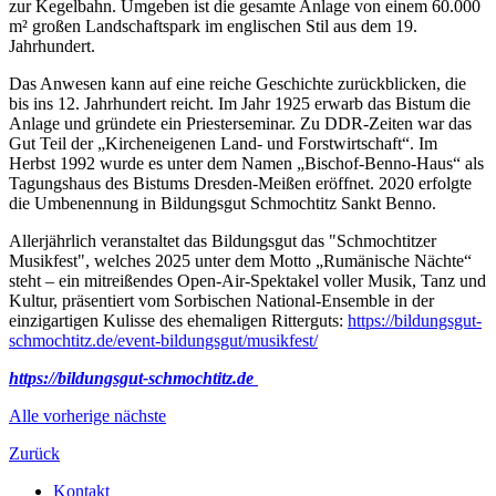
zur Kegelbahn. Umgeben ist die gesamte Anlage von einem 60.000
m² großen Landschaftspark im englischen Stil aus dem 19.
Jahrhundert.
Das Anwesen kann auf eine reiche Geschichte zurückblicken, die
bis ins 12. Jahrhundert reicht. Im Jahr 1925 erwarb das Bistum die
Anlage und gründete ein Priesterseminar. Zu DDR-Zeiten war das
Gut Teil der „Kircheneigenen Land- und Forstwirtschaft“. Im
Herbst 1992 wurde es unter dem Namen „Bischof-Benno-Haus“ als
Tagungshaus des Bistums Dresden-Meißen eröffnet. 2020 erfolgte
die Umbenennung in Bildungsgut Schmochtitz Sankt Benno.
Allerjährlich veranstaltet das Bildungsgut das "Schmochtitzer
Musikfest", welches 2025 unter dem Motto „Rumänische Nächte“
steht – ein mitreißendes Open-Air-Spektakel voller Musik, Tanz und
Kultur, präsentiert vom Sorbischen National-Ensemble in der
einzigartigen Kulisse des ehemaligen Ritterguts:
https://bildungsgut-
schmochtitz.de/event-bildungsgut/musikfest/
https://bildungsgut-schmochtitz.de
Alle
vorherige
nächste
Zurück
Kontakt