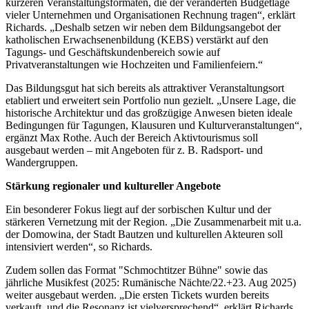
kürzeren Veranstaltungsformaten, die der veränderten Budgetlage
vieler Unternehmen und Organisationen Rechnung tragen“, erklärt
Richards. „Deshalb setzen wir neben dem Bildungsangebot der
katholischen Erwachsenenbildung (KEBS) verstärkt auf den
Tagungs- und Geschäftskundenbereich sowie auf
Privatveranstaltungen wie Hochzeiten und Familienfeiern.“
Das Bildungsgut hat sich bereits als attraktiver Veranstaltungsort
etabliert und erweitert sein Portfolio nun gezielt. „Unsere Lage, die
historische Architektur und das großzügige Anwesen bieten ideale
Bedingungen für Tagungen, Klausuren und Kulturveranstaltungen“,
ergänzt Max Rothe. Auch der Bereich Aktivtourismus soll
ausgebaut werden – mit Angeboten für z. B. Radsport- und
Wandergruppen.
Stärkung regionaler und kultureller Angebote
Ein besonderer Fokus liegt auf der sorbischen Kultur und der
stärkeren Vernetzung mit der Region. „Die Zusammenarbeit mit u.a.
der Domowina, der Stadt Bautzen und kulturellen Akteuren soll
intensiviert werden“, so Richards.
Zudem sollen das Format "Schmochtitzer Bühne" sowie das
jährliche Musikfest (2025: Rumänische Nächte/22.+23. Aug 2025)
weiter ausgebaut werden. „Die ersten Tickets wurden bereits
verkauft, und die Resonanz ist vielversprechend“, erklärt Richards.