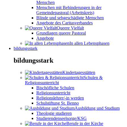
Menschen
Menschen mit Behinderungen in der
Gemeindepastoral (Arbeitskreis)
Blinde und sehgeschädigte Menschen
Angebote des Caritasverbandes
Queere Vielfalt
Grundlagen queere Pastoral
Angebote
In allen Lebensphasen
bildungsstark
bildungsstark
Kindertagesstätten
Schulen &
Religionsunterricht
Bischöfliche Schulen
Religionsunterricht
Religionslehrer/-in werden
Schulstiftung St. Benno
Ausbildung und Studium
Theologie studieren
Studierendenseelsorge/KSG
Berufe in der Kirche