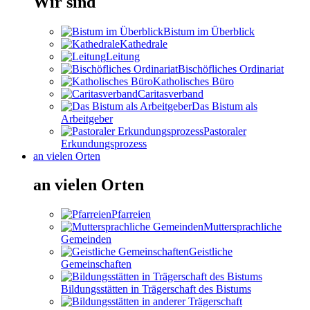
Wir sind
Bistum im Überblick
Kathedrale
Leitung
Bischöfliches Ordinariat
Katholisches Büro
Caritasverband
Das Bistum als
Arbeitgeber
Pastoraler
Erkundungsprozess
an vielen Orten
an vielen Orten
Pfarreien
Muttersprachliche
Gemeinden
Geistliche
Gemeinschaften
Bildungsstätten in Trägerschaft des Bistums