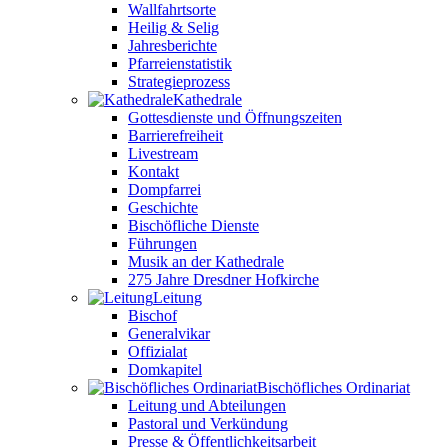
Wallfahrtsorte
Heilig & Selig
Jahresberichte
Pfarreienstatistik
Strategieprozess
Kathedrale
Gottesdienste und Öffnungszeiten
Barrierefreiheit
Livestream
Kontakt
Dompfarrei
Geschichte
Bischöfliche Dienste
Führungen
Musik an der Kathedrale
275 Jahre Dresdner Hofkirche
Leitung
Bischof
Generalvikar
Offizialat
Domkapitel
Bischöfliches Ordinariat
Leitung und Abteilungen
Pastoral und Verkündung
Presse & Öffentlichkeitsarbeit