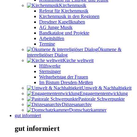
Kirchenmusik
Referat für Kirchenmusik
Kirchenmusik in den Regionen
Dresdner Kapellknaben
AG Junge Musik
Bandkatalog und Projekte
Arbeitshilfen
Termine
Ökumene &
interreligiöser Dialog
Kirche weltweit
Hilfswerke
Sternsinger
Weltgebetstag der Frauen
Im Bistum Dresden-Meißen
Umwelt & Nachhaltigkeit
Engagemententwicklung
Pastorale Schwerpunkte
Diözesanarchiv
Domschatzkammer
gut informiert
gut informiert