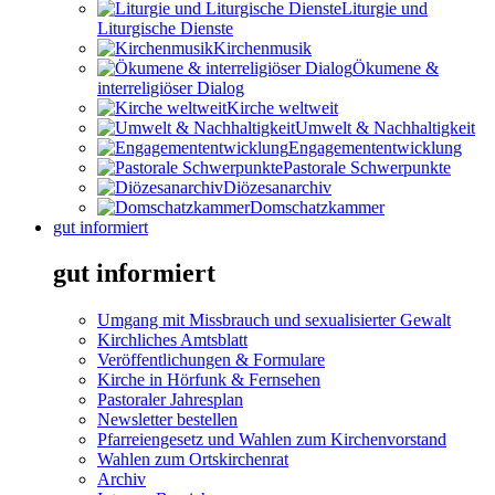
Liturgie und
Liturgische Dienste
Kirchenmusik
Ökumene &
interreligiöser Dialog
Kirche weltweit
Umwelt & Nachhaltigkeit
Engagemententwicklung
Pastorale Schwerpunkte
Diözesanarchiv
Domschatzkammer
gut informiert
gut informiert
Umgang mit Missbrauch und sexualisierter Gewalt
Kirchliches Amtsblatt
Veröffentlichungen & Formulare
Kirche in Hörfunk & Fernsehen
Pastoraler Jahresplan
Newsletter bestellen
Pfarreiengesetz und Wahlen zum Kirchenvorstand
Wahlen zum Ortskirchenrat
Archiv