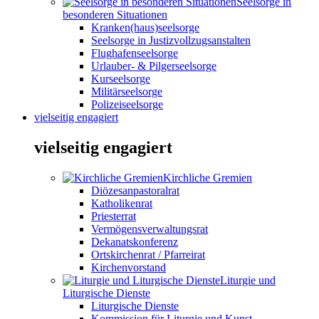
Seelsorge in
besonderen Situationen
Kranken(haus)seelsorge
Seelsorge in Justizvollzugsanstalten
Flughafenseelsorge
Urlauber- & Pilgerseelsorge
Kurseelsorge
Militärseelsorge
Polizeiseelsorge
vielseitig engagiert
vielseitig engagiert
Kirchliche Gremien
Diözesanpastoralrat
Katholikenrat
Priesterrat
Vermögensverwaltungsrat
Dekanatskonferenz
Ortskirchenrat / Pfarreirat
Kirchenvorstand
Liturgie und
Liturgische Dienste
Liturgische Dienste
Kommission für Liturgie und Kunst