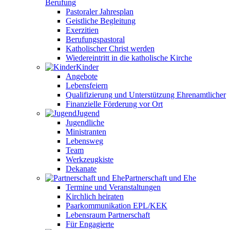
Berufung
Pastoraler Jahresplan
Geistliche Begleitung
Exerzitien
Berufungspastoral
Katholischer Christ werden
Wiedereintritt in die katholische Kirche
Kinder
Angebote
Lebensfeiern
Qualifizierung und Unterstützung Ehrenamtlicher
Finanzielle Förderung vor Ort
Jugend
Jugendliche
Ministranten
Lebensweg
Team
Werkzeugkiste
Dekanate
Partnerschaft und Ehe
Termine und Veranstaltungen
Kirchlich heiraten
Paarkommunikation EPL/KEK
Lebensraum Partnerschaft
Für Engagierte