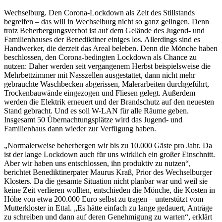
Wechselburg. Den Corona-Lockdown als Zeit des Stillstands
begreifen – das will in Wechselburg nicht so ganz gelingen. Denn
trotz Beherbergungsverbot ist auf dem Gelände des Jugend- und
Familienhauses der Benediktiner einiges los. Allerdings sind es
Handwerker, die derzeit das Areal beleben. Denn die Mönche haben
beschlossen, den Corona-bedingten Lockdown als Chance zu
nutzen: Daher werden seit vergangenem Herbst beispielsweise die
Mehrbettzimmer mit Nasszellen ausgestattet, dann nicht mehr
gebrauchte Waschbecken abgerissen, Malerarbeiten durchgeführt,
Trockenbauwände eingezogen und Fliesen gelegt. Außerdem
werden die Elektrik erneuert und der Brandschutz auf den neuesten
Stand gebracht. Und es soll W-LAN für alle Räume geben.
Insgesamt 50 Übernachtungsplätze wird das Jugend- und
Familienhaus dann wieder zur Verfügung haben.
„Normalerweise beherbergen wir bis zu 10.000 Gäste pro Jahr. Da
ist der lange Lockdown auch für uns wirklich ein großer Einschnitt.
Aber wir haben uns entschlossen, ihn produktiv zu nutzen“,
berichtet Benediktinerpater Maurus Kraß, Prior des Wechselburger
Klosters. Da die gesamte Situation nicht planbar war und weil sie
keine Zeit verlieren wollten, entschieden die Mönche, die Kosten in
Höhe von etwa 200.000 Euro selbst zu tragen – unterstützt vom
Mutterkloster in Ettal. „Es hätte einfach zu lange gedauert, Anträge
zu schreiben und dann auf deren Genehmigung zu warten“, erklärt