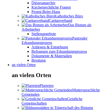
Diözesanarchiv
Kirchenrechtliche Fragen
Propst-Beier-Haus
Katholisches Büro
Caritasverband
Das Bistum als
Arbeitgeber
Stellenangebote
Pastoraler
Erkundungsprozess
Anliegen & Entstehung
Befragung zum Erkundungsprozess
Dokumente & Materialien
Beratung
an vielen Orten
an vielen Orten
Pfarreien
Muttersprachliche
Gemeinden
Geistliche
Gemeinschaften