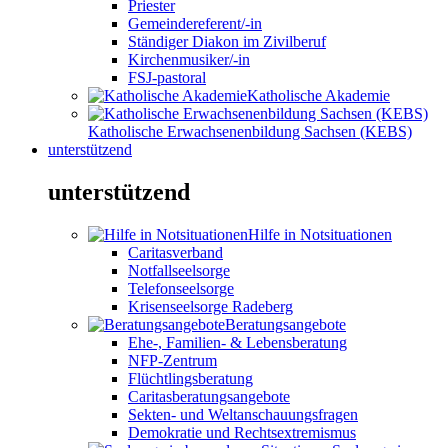
Priester
Gemeindereferent/-in
Ständiger Diakon im Zivilberuf
Kirchenmusiker/-in
FSJ-pastoral
Katholische Akademie
Katholische Erwachsenenbildung Sachsen (KEBS)
unterstützend
unterstützend
Hilfe in Notsituationen
Caritasverband
Notfallseelsorge
Telefonseelsorge
Krisenseelsorge Radeberg
Beratungsangebote
Ehe-, Familien- & Lebensberatung
NFP-Zentrum
Flüchtlingsberatung
Caritasberatungsangebote
Sekten- und Weltanschauungsfragen
Demokratie und Rechtsextremismus