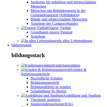
Seelsorge für gehörlose und hörgeschädigte
Menschen
Menschen mit Behinderungen in der
Gemeindepastoral (Arbeitskreis)
Blinde und sehgeschädigte Menschen
Angebote des Caritasverbandes
Queere Vielfalt
Grundlagen queere Pastoral
Angebote
In allen Lebensphasen
bildungsstark
bildungsstark
Kindertagesstätten
Schulen &
Religionsunterricht
Bischöfliche Schulen
Religionsunterricht
Religionslehrer/-in werden
Schulstiftung St. Benno
Ausbildung und Studium
Theologie studieren
Studierendenseelsorge/KSG