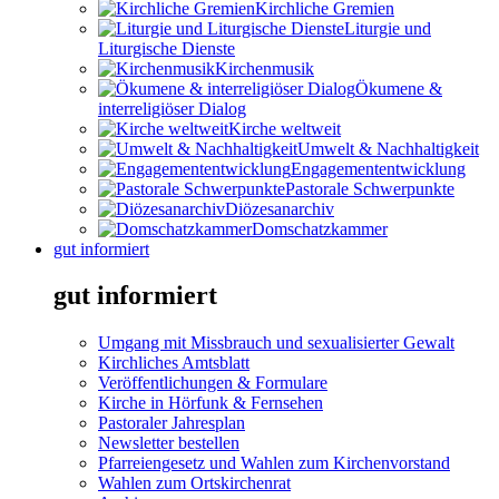
Kirchliche Gremien
Liturgie und
Liturgische Dienste
Kirchenmusik
Ökumene &
interreligiöser Dialog
Kirche weltweit
Umwelt & Nachhaltigkeit
Engagemententwicklung
Pastorale Schwerpunkte
Diözesanarchiv
Domschatzkammer
gut informiert
gut informiert
Umgang mit Missbrauch und sexualisierter Gewalt
Kirchliches Amtsblatt
Veröffentlichungen & Formulare
Kirche in Hörfunk & Fernsehen
Pastoraler Jahresplan
Newsletter bestellen
Pfarreiengesetz und Wahlen zum Kirchenvorstand
Wahlen zum Ortskirchenrat