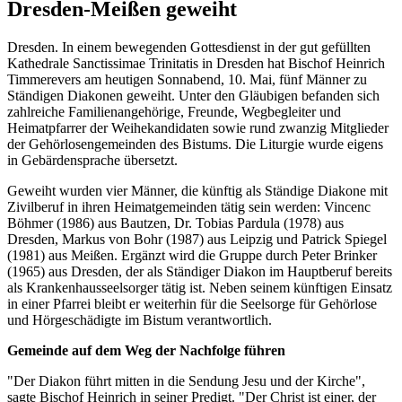
Dresden-Meißen geweiht
Dresden. In einem bewegenden Gottesdienst in der gut gefüllten
Kathedrale Sanctissimae Trinitatis in Dresden hat Bischof Heinrich
Timmerevers am heutigen Sonnabend, 10. Mai, fünf Männer zu
Ständigen Diakonen geweiht. Unter den Gläubigen befanden sich
zahlreiche Familienangehörige, Freunde, Wegbegleiter und
Heimatpfarrer der Weihekandidaten sowie rund zwanzig Mitglieder
der Gehörlosengemeinden des Bistums. Die Liturgie wurde eigens
in Gebärdensprache übersetzt.
Geweiht wurden vier Männer, die künftig als Ständige Diakone mit
Zivilberuf in ihren Heimatgemeinden tätig sein werden: Vincenc
Böhmer (1986) aus Bautzen, Dr. Tobias Pardula (1978) aus
Dresden, Markus von Bohr (1987) aus Leipzig und Patrick Spiegel
(1981) aus Meißen. Ergänzt wird die Gruppe durch Peter Brinker
(1965) aus Dresden, der als Ständiger Diakon im Hauptberuf bereits
als Krankenhausseelsorger tätig ist. Neben seinem künftigen Einsatz
in einer Pfarrei bleibt er weiterhin für die Seelsorge für Gehörlose
und Hörgeschädigte im Bistum verantwortlich.
Gemeinde auf dem Weg der Nachfolge führen
"Der Diakon führt mitten in die Sendung Jesu und der Kirche",
sagte Bischof Heinrich in seiner Predigt. "Der Christ ist einer, der