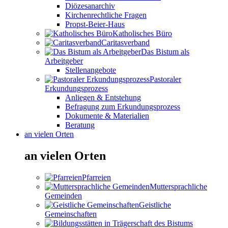
Diözesanarchiv
Kirchenrechtliche Fragen
Propst-Beier-Haus
Katholisches Büro
Caritasverband
Das Bistum als
Arbeitgeber
Stellenangebote
Pastoraler
Erkundungsprozess
Anliegen & Entstehung
Befragung zum Erkundungsprozess
Dokumente & Materialien
Beratung
an vielen Orten
an vielen Orten
Pfarreien
Muttersprachliche
Gemeinden
Geistliche
Gemeinschaften