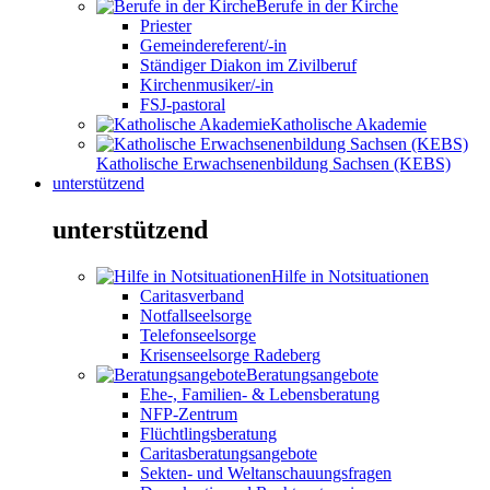
Berufe in der Kirche
Priester
Gemeindereferent/-in
Ständiger Diakon im Zivilberuf
Kirchenmusiker/-in
FSJ-pastoral
Katholische Akademie
Katholische Erwachsenenbildung Sachsen (KEBS)
unterstützend
unterstützend
Hilfe in Notsituationen
Caritasverband
Notfallseelsorge
Telefonseelsorge
Krisenseelsorge Radeberg
Beratungsangebote
Ehe-, Familien- & Lebensberatung
NFP-Zentrum
Flüchtlingsberatung
Caritasberatungsangebote
Sekten- und Weltanschauungsfragen