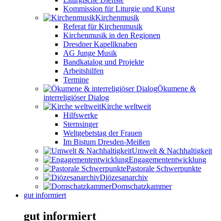
Kommission für Liturgie und Kunst
Kirchenmusik
Referat für Kirchenmusik
Kirchenmusik in den Regionen
Dresdner Kapellknaben
AG Junge Musik
Bandkatalog und Projekte
Arbeitshilfen
Termine
Ökumene &
interreligiöser Dialog
Kirche weltweit
Hilfswerke
Sternsinger
Weltgebetstag der Frauen
Im Bistum Dresden-Meißen
Umwelt & Nachhaltigkeit
Engagemententwicklung
Pastorale Schwerpunkte
Diözesanarchiv
Domschatzkammer
gut informiert
gut informiert