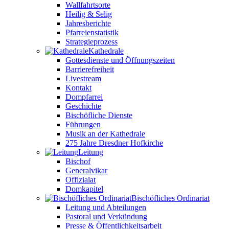
Wallfahrtsorte
Heilig & Selig
Jahresberichte
Pfarreienstatistik
Strategieprozess
Kathedrale
Gottesdienste und Öffnungszeiten
Barrierefreiheit
Livestream
Kontakt
Dompfarrei
Geschichte
Bischöfliche Dienste
Führungen
Musik an der Kathedrale
275 Jahre Dresdner Hofkirche
Leitung
Bischof
Generalvikar
Offizialat
Domkapitel
Bischöfliches Ordinariat
Leitung und Abteilungen
Pastoral und Verkündung
Presse & Öffentlichkeitsarbeit