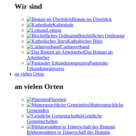
Wir sind
Bistum im Überblick
Kathedrale
Leitung
Bischöfliches Ordinariat
Katholisches Büro
Caritasverband
Das Bistum als
Arbeitgeber
Pastoraler
Erkundungsprozess
an vielen Orten
an vielen Orten
Pfarreien
Muttersprachliche
Gemeinden
Geistliche
Gemeinschaften
Bildungsstätten in Trägerschaft des Bistums