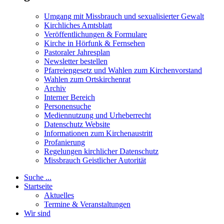
Umgang mit Missbrauch und sexualisierter Gewalt
Kirchliches Amtsblatt
Veröffentlichungen & Formulare
Kirche in Hörfunk & Fernsehen
Pastoraler Jahresplan
Newsletter bestellen
Pfarreiengesetz und Wahlen zum Kirchenvorstand
Wahlen zum Ortskirchenrat
Archiv
Interner Bereich
Personensuche
Mediennutzung und Urheberrecht
Datenschutz Website
Informationen zum Kirchenaustritt
Profanierung
Regelungen kirchlicher Datenschutz
Missbrauch Geistlicher Autorität
Suche ...
Startseite
Aktuelles
Termine & Veranstaltungen
Wir sind