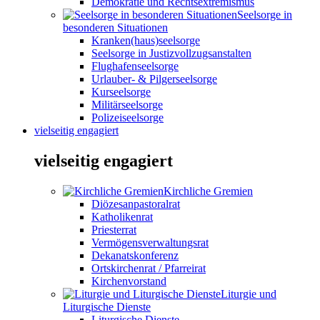
Demokratie und Rechtsextremismus
Seelsorge in
besonderen Situationen
Kranken(haus)seelsorge
Seelsorge in Justizvollzugsanstalten
Flughafenseelsorge
Urlauber- & Pilgerseelsorge
Kurseelsorge
Militärseelsorge
Polizeiseelsorge
vielseitig engagiert
vielseitig engagiert
Kirchliche Gremien
Diözesanpastoralrat
Katholikenrat
Priesterrat
Vermögensverwaltungsrat
Dekanatskonferenz
Ortskirchenrat / Pfarreirat
Kirchenvorstand
Liturgie und
Liturgische Dienste
Liturgische Dienste