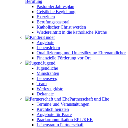
Berufung
Pastoraler Jahresplan
Geistliche Begleitung
Exerzitien
Berufungspastoral
Katholischer Christ werden
Wiedereintritt in die katholische Kirche
Kinder
Angebote
Lebensfeiern
Qualifizierung und Unterstützung Ehrenamtlicher
Finanzielle Förderung vor Ort
Jugend
Jugendliche
Ministranten
Lebensweg
Team
Werkzeugkiste
Dekanate
Partnerschaft und Ehe
Termine und Veranstaltungen
Kirchlich heiraten
Angebote für Paare
Paarkommunikation EPL/KEK
Lebensraum Partnerschaft