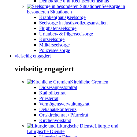
Demokratie und Rechtsextremismus
Seelsorge in
besonderen Situationen
Kranken(haus)seelsorge
Seelsorge in Justizvollzugsanstalten
Flughafenseelsorge
Urlauber- & Pilgerseelsorge
Kurseelsorge
Militärseelsorge
Polizeiseelsorge
vielseitig engagiert
vielseitig engagiert
Kirchliche Gremien
Diözesanpastoralrat
Katholikenrat
Priesterrat
Vermögensverwaltungsrat
Dekanatskonferenz
Ortskirchenrat / Pfarreirat
Kirchenvorstand
Liturgie und
Liturgische Dienste
Liturgische Dienste