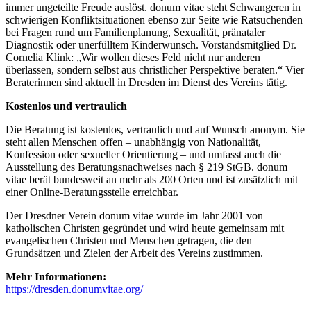
immer ungeteilte Freude auslöst. donum vitae steht Schwangeren in
schwierigen Konfliktsituationen ebenso zur Seite wie Ratsuchenden
bei Fragen rund um Familienplanung, Sexualität, pränataler
Diagnostik oder unerfülltem Kinderwunsch. Vorstandsmitglied Dr.
Cornelia Klink: „Wir wollen dieses Feld nicht nur anderen
überlassen, sondern selbst aus christlicher Perspektive beraten.“ Vier
Beraterinnen sind aktuell in Dresden im Dienst des Vereins tätig.
Kostenlos und vertraulich
Die Beratung ist kostenlos, vertraulich und auf Wunsch anonym. Sie
steht allen Menschen offen – unabhängig von Nationalität,
Konfession oder sexueller Orientierung – und umfasst auch die
Ausstellung des Beratungsnachweises nach § 219 StGB. donum
vitae berät bundesweit an mehr als 200 Orten und ist zusätzlich mit
einer Online-Beratungsstelle erreichbar.
Der Dresdner Verein donum vitae wurde im Jahr 2001 von
katholischen Christen gegründet und wird heute gemeinsam mit
evangelischen Christen und Menschen getragen, die den
Grundsätzen und Zielen der Arbeit des Vereins zustimmen.
Mehr Informationen:
https://dresden.donumvitae.org/