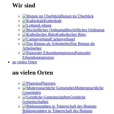
Wir sind
Bistum im Überblick
Kathedrale
Leitung
Bischöfliches Ordinariat
Katholisches Büro
Caritasverband
Das Bistum als
Arbeitgeber
Pastoraler
Erkundungsprozess
an vielen Orten
an vielen Orten
Pfarreien
Muttersprachliche
Gemeinden
Geistliche
Gemeinschaften
Bildungsstätten in Trägerschaft des Bistums