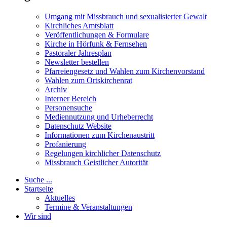
Umgang mit Missbrauch und sexualisierter Gewalt
Kirchliches Amtsblatt
Veröffentlichungen & Formulare
Kirche in Hörfunk & Fernsehen
Pastoraler Jahresplan
Newsletter bestellen
Pfarreiengesetz und Wahlen zum Kirchenvorstand
Wahlen zum Ortskirchenrat
Archiv
Interner Bereich
Personensuche
Mediennutzung und Urheberrecht
Datenschutz Website
Informationen zum Kirchenaustritt
Profanierung
Regelungen kirchlicher Datenschutz
Missbrauch Geistlicher Autorität
Suche ...
Startseite
Aktuelles
Termine & Veranstaltungen
Wir sind