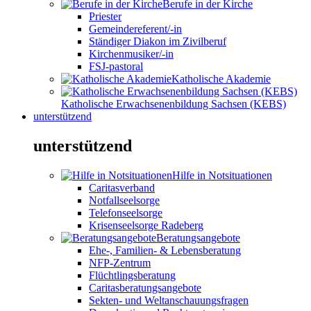
Berufe in der Kirche
Priester
Gemeindereferent/-in
Ständiger Diakon im Zivilberuf
Kirchenmusiker/-in
FSJ-pastoral
Katholische Akademie
Katholische Erwachsenenbildung Sachsen (KEBS)
unterstützend
unterstützend
Hilfe in Notsituationen
Caritasverband
Notfallseelsorge
Telefonseelsorge
Krisenseelsorge Radeberg
Beratungsangebote
Ehe-, Familien- & Lebensberatung
NFP-Zentrum
Flüchtlingsberatung
Caritasberatungsangebote
Sekten- und Weltanschauungsfragen