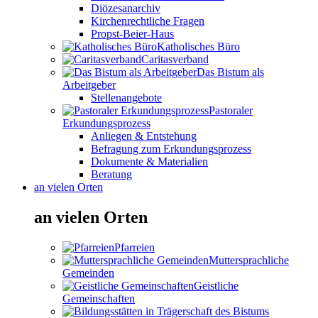
Diözesanarchiv
Kirchenrechtliche Fragen
Propst-Beier-Haus
Katholisches Büro
Caritasverband
Das Bistum als
Arbeitgeber
Stellenangebote
Pastoraler
Erkundungsprozess
Anliegen & Entstehung
Befragung zum Erkundungsprozess
Dokumente & Materialien
Beratung
an vielen Orten
an vielen Orten
Pfarreien
Muttersprachliche
Gemeinden
Geistliche
Gemeinschaften