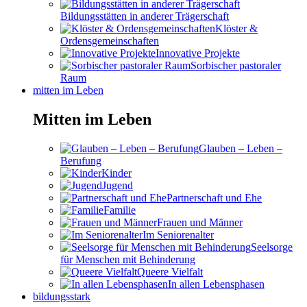
Bildungsstätten in anderer Trägerschaft
Klöster &
Ordensgemeinschaften
Innovative Projekte
Sorbischer pastoraler
Raum
mitten im Leben
Mitten im Leben
Glauben – Leben –
Berufung
Kinder
Jugend
Partnerschaft und Ehe
Familie
Frauen und Männer
Im Seniorenalter
Seelsorge
für Menschen mit Behinderung
Queere Vielfalt
In allen Lebensphasen
bildungsstark