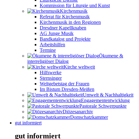
Kommission für Liturgie und Kunst
Kirchenmusik
Referat für Kirchenmusik
Kirchenmusik in den Regionen
Dresdner Kapellknaben
AG Junge Musik
Bandkatalog und Projekte
Arbeitshilfen
Termine
Ökumene &
interreligiöser Dialog
Kirche weltweit
Hilfswerke
Sternsinger
Weltgebetstag der Frauen
Im Bistum Dresden-Meißen
Umwelt & Nachhaltigkeit
Engagemententwicklung
Pastorale Schwerpunkte
Diözesanarchiv
Domschatzkammer
gut informiert
gut informiert