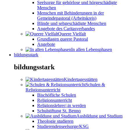
Seelsorge für gehörlose und hörgeschädigte
Menschen
Menschen mit Behinderungen in der
Gemeindepastoral (Arbeitskreis)
Blinde und sehgeschädigte Menschen
Angebote des Caritasverbandes
Queere Vielfalt
Grundlagen queere Pastoral
Angebote
In allen Lebensphasen
bildungsstark
bildungsstark
Kindertagesstätten
Schulen &
Religionsunterricht
Bischöfliche Schulen
Religionsunterricht
Religionslehrer/-in werden
Schulstiftung St. Benno
Ausbildung und Studium
Theologie studieren
Studierendenseelsorge/KSG