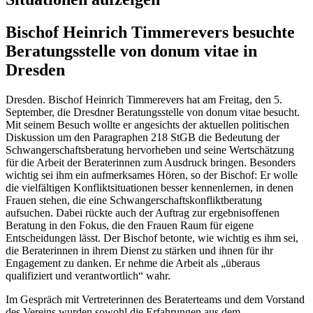
Bischof Heinrich Timmerevers besuchte
Beratungsstelle von donum vitae in
Dresden
Dresden. Bischof Heinrich Timmerevers hat am Freitag, den 5.
September, die Dresdner Beratungsstelle von donum vitae besucht.
Mit seinem Besuch wollte er angesichts der aktuellen politischen
Diskussion um den Paragraphen 218 StGB die Bedeutung der
Schwangerschaftsberatung hervorheben und seine Wertschätzung
für die Arbeit der Beraterinnen zum Ausdruck bringen. Besonders
wichtig sei ihm ein aufmerksames Hören, so der Bischof: Er wolle
die vielfältigen Konfliktsituationen besser kennenlernen, in denen
Frauen stehen, die eine Schwangerschaftskonfliktberatung
aufsuchen. Dabei rückte auch der Auftrag zur ergebnisoffenen
Beratung in den Fokus, die den Frauen Raum für eigene
Entscheidungen lässt. Der Bischof betonte, wie wichtig es ihm sei,
die Beraterinnen in ihrem Dienst zu stärken und ihnen für ihr
Engagement zu danken. Er nehme die Arbeit als „überaus
qualifiziert und verantwortlich“ wahr.
Im Gespräch mit Vertreterinnen des Beraterteams und dem Vorstand
des Vereins wurden sowohl die Erfahrungen aus dem