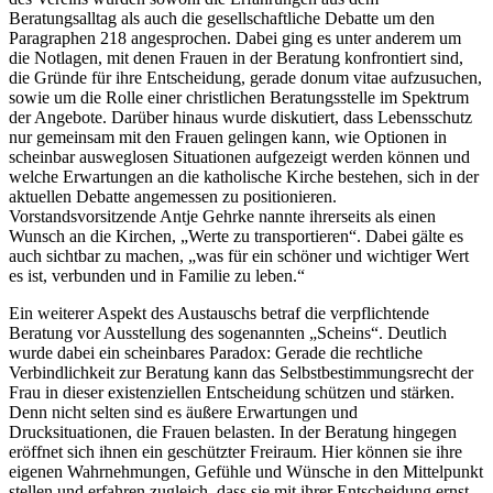
Beratungsalltag als auch die gesellschaftliche Debatte um den
Paragraphen 218 angesprochen. Dabei ging es unter anderem um
die Notlagen, mit denen Frauen in der Beratung konfrontiert sind,
die Gründe für ihre Entscheidung, gerade donum vitae aufzusuchen,
sowie um die Rolle einer christlichen Beratungsstelle im Spektrum
der Angebote. Darüber hinaus wurde diskutiert, dass Lebensschutz
nur gemeinsam mit den Frauen gelingen kann, wie Optionen in
scheinbar ausweglosen Situationen aufgezeigt werden können und
welche Erwartungen an die katholische Kirche bestehen, sich in der
aktuellen Debatte angemessen zu positionieren.
Vorstandsvorsitzende Antje Gehrke nannte ihrerseits als einen
Wunsch an die Kirchen, „Werte zu transportieren“. Dabei gälte es
auch sichtbar zu machen, „was für ein schöner und wichtiger Wert
es ist, verbunden und in Familie zu leben.“
Ein weiterer Aspekt des Austauschs betraf die verpflichtende
Beratung vor Ausstellung des sogenannten „Scheins“. Deutlich
wurde dabei ein scheinbares Paradox: Gerade die rechtliche
Verbindlichkeit zur Beratung kann das Selbstbestimmungsrecht der
Frau in dieser existenziellen Entscheidung schützen und stärken.
Denn nicht selten sind es äußere Erwartungen und
Drucksituationen, die Frauen belasten. In der Beratung hingegen
eröffnet sich ihnen ein geschützter Freiraum. Hier können sie ihre
eigenen Wahrnehmungen, Gefühle und Wünsche in den Mittelpunkt
stellen und erfahren zugleich, dass sie mit ihrer Entscheidung ernst