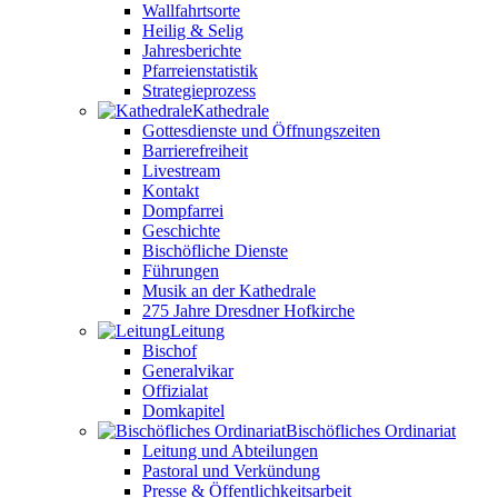
Wallfahrtsorte
Heilig & Selig
Jahresberichte
Pfarreienstatistik
Strategieprozess
Kathedrale
Gottesdienste und Öffnungszeiten
Barrierefreiheit
Livestream
Kontakt
Dompfarrei
Geschichte
Bischöfliche Dienste
Führungen
Musik an der Kathedrale
275 Jahre Dresdner Hofkirche
Leitung
Bischof
Generalvikar
Offizialat
Domkapitel
Bischöfliches Ordinariat
Leitung und Abteilungen
Pastoral und Verkündung
Presse & Öffentlichkeitsarbeit