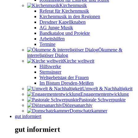
Kirchenmusik
Referat für Kirchenmusik
Kirchenmusik in den Regionen
Dresdner Kapellknaben
AG Junge Musik
Bandkatalog und Projekte
Arbeitshilfen
Termine
Ökumene &
interreligiöser Dialog
Kirche weltweit
Hilfswerke
Sternsinger
Weltgebetstag der Frauen
Im Bistum Dresden-Meißen
Umwelt & Nachhaltigkeit
Engagemententwicklung
Pastorale Schwerpunkte
Diözesanarchiv
Domschatzkammer
gut informiert
gut informiert