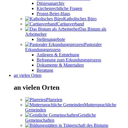
Diözesanarchiv
Kirchenrechtliche Fragen
Propst-Beier-Haus
Katholisches Büro
Caritasverband
Das Bistum als
Arbeitgeber
Stellenangebote
Pastoraler
Erkundungsprozess
Anliegen & Entstehung
Befragung zum Erkundungsprozess
Dokumente & Materialien
Beratung
an vielen Orten
an vielen Orten
Pfarreien
Muttersprachliche
Gemeinden
Geistliche
Gemeinschaften