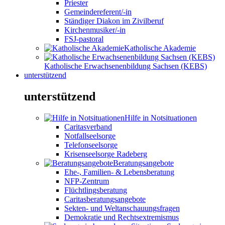
Priester
Gemeindereferent/-in
Ständiger Diakon im Zivilberuf
Kirchenmusiker/-in
FSJ-pastoral
Katholische Akademie
Katholische Erwachsenenbildung Sachsen (KEBS)
unterstützend
unterstützend
Hilfe in Notsituationen
Caritasverband
Notfallseelsorge
Telefonseelsorge
Krisenseelsorge Radeberg
Beratungsangebote
Ehe-, Familien- & Lebensberatung
NFP-Zentrum
Flüchtlingsberatung
Caritasberatungsangebote
Sekten- und Weltanschauungsfragen
Demokratie und Rechtsextremismus