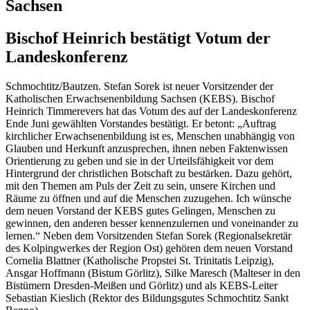
Sachsen
Bischof Heinrich bestätigt Votum der
Landeskonferenz
Schmochtitz/Bautzen. Stefan Sorek ist neuer Vorsitzender der
Katholischen Erwachsenenbildung Sachsen (KEBS). Bischof
Heinrich Timmerevers hat das Votum des auf der Landeskonferenz
Ende Juni gewählten Vorstandes bestätigt. Er betont: „Auftrag
kirchlicher Erwachsenenbildung ist es, Menschen unabhängig von
Glauben und Herkunft anzusprechen, ihnen neben Faktenwissen
Orientierung zu geben und sie in der Urteilsfähigkeit vor dem
Hintergrund der christlichen Botschaft zu bestärken. Dazu gehört,
mit den Themen am Puls der Zeit zu sein, unsere Kirchen und
Räume zu öffnen und auf die Menschen zuzugehen. Ich wünsche
dem neuen Vorstand der KEBS gutes Gelingen, Menschen zu
gewinnen, den anderen besser kennenzulernen und voneinander zu
lernen.“ Neben dem Vorsitzenden Stefan Sorek (Regionalsekretär
des Kolpingwerkes der Region Ost) gehören dem neuen Vorstand
Cornelia Blattner (Katholische Propstei St. Trinitatis Leipzig),
Ansgar Hoffmann (Bistum Görlitz), Silke Maresch (Malteser in den
Bistümern Dresden-Meißen und Görlitz) und als KEBS-Leiter
Sebastian Kieslich (Rektor des Bildungsgutes Schmochtitz Sankt