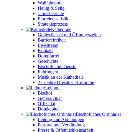
Wallfahrtsorte
Heilig & Selig
Jahresberichte
Pfarreienstatistik
Strategieprozess
Kathedrale
Gottesdienste und Öffnungszeiten
Barrierefreiheit
Livestream
Kontakt
Dompfarrei
Geschichte
Bischöfliche Dienste
Führungen
Musik an der Kathedrale
275 Jahre Dresdner Hofkirche
Leitung
Bischof
Generalvikar
Offizialat
Domkapitel
Bischöfliches Ordinariat
Leitung und Abteilungen
Pastoral und Verkündung
Presse & Öffentlichkeitsarbeit