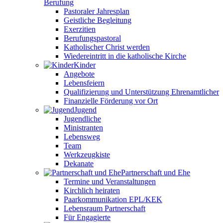
Berufung
Pastoraler Jahresplan
Geistliche Begleitung
Exerzitien
Berufungspastoral
Katholischer Christ werden
Wiedereintritt in die katholische Kirche
Kinder
Angebote
Lebensfeiern
Qualifizierung und Unterstützung Ehrenamtlicher
Finanzielle Förderung vor Ort
Jugend
Jugendliche
Ministranten
Lebensweg
Team
Werkzeugkiste
Dekanate
Partnerschaft und Ehe
Termine und Veranstaltungen
Kirchlich heiraten
Paarkommunikation EPL/KEK
Lebensraum Partnerschaft
Für Engagierte