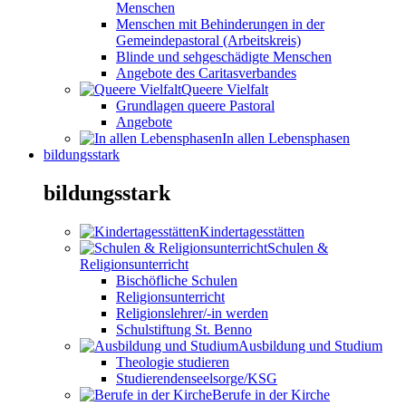
Menschen
Menschen mit Behinderungen in der
Gemeindepastoral (Arbeitskreis)
Blinde und sehgeschädigte Menschen
Angebote des Caritasverbandes
Queere Vielfalt
Grundlagen queere Pastoral
Angebote
In allen Lebensphasen
bildungsstark
bildungsstark
Kindertagesstätten
Schulen &
Religionsunterricht
Bischöfliche Schulen
Religionsunterricht
Religionslehrer/-in werden
Schulstiftung St. Benno
Ausbildung und Studium
Theologie studieren
Studierendenseelsorge/KSG
Berufe in der Kirche