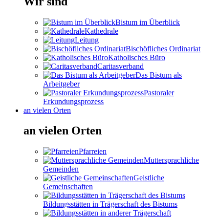
Wir sind
Bistum im Überblick
Kathedrale
Leitung
Bischöfliches Ordinariat
Katholisches Büro
Caritasverband
Das Bistum als
Arbeitgeber
Pastoraler
Erkundungsprozess
an vielen Orten
an vielen Orten
Pfarreien
Muttersprachliche
Gemeinden
Geistliche
Gemeinschaften
Bildungsstätten in Trägerschaft des Bistums