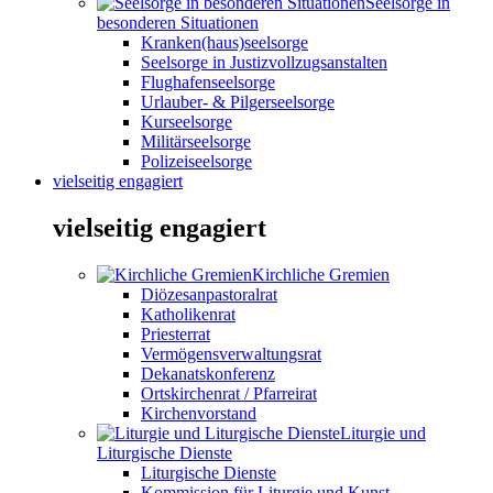
Seelsorge in
besonderen Situationen
Kranken(haus)seelsorge
Seelsorge in Justizvollzugsanstalten
Flughafenseelsorge
Urlauber- & Pilgerseelsorge
Kurseelsorge
Militärseelsorge
Polizeiseelsorge
vielseitig engagiert
vielseitig engagiert
Kirchliche Gremien
Diözesanpastoralrat
Katholikenrat
Priesterrat
Vermögensverwaltungsrat
Dekanatskonferenz
Ortskirchenrat / Pfarreirat
Kirchenvorstand
Liturgie und
Liturgische Dienste
Liturgische Dienste
Kommission für Liturgie und Kunst