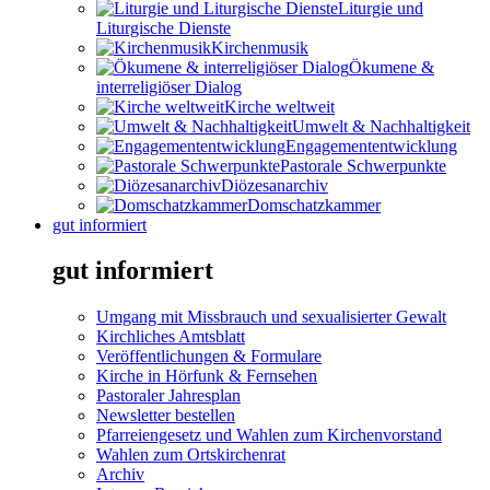
Liturgie und
Liturgische Dienste
Kirchenmusik
Ökumene &
interreligiöser Dialog
Kirche weltweit
Umwelt & Nachhaltigkeit
Engagemententwicklung
Pastorale Schwerpunkte
Diözesanarchiv
Domschatzkammer
gut informiert
gut informiert
Umgang mit Missbrauch und sexualisierter Gewalt
Kirchliches Amtsblatt
Veröffentlichungen & Formulare
Kirche in Hörfunk & Fernsehen
Pastoraler Jahresplan
Newsletter bestellen
Pfarreiengesetz und Wahlen zum Kirchenvorstand
Wahlen zum Ortskirchenrat
Archiv