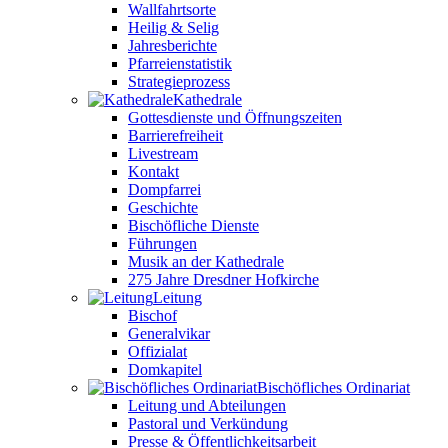
Wallfahrtsorte
Heilig & Selig
Jahresberichte
Pfarreienstatistik
Strategieprozess
Kathedrale
Gottesdienste und Öffnungszeiten
Barrierefreiheit
Livestream
Kontakt
Dompfarrei
Geschichte
Bischöfliche Dienste
Führungen
Musik an der Kathedrale
275 Jahre Dresdner Hofkirche
Leitung
Bischof
Generalvikar
Offizialat
Domkapitel
Bischöfliches Ordinariat
Leitung und Abteilungen
Pastoral und Verkündung
Presse & Öffentlichkeitsarbeit