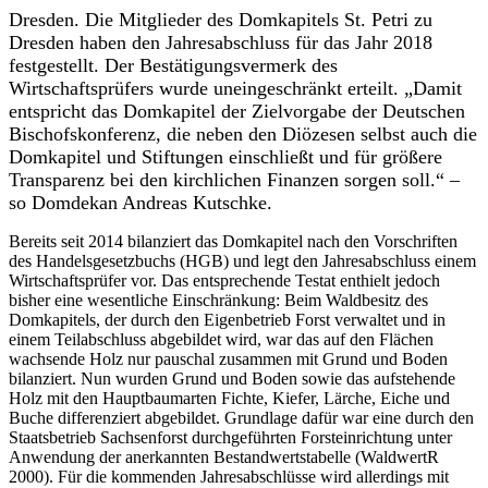
Dresden. Die Mitglieder des Domkapitels St. Petri zu
Dresden haben den Jahresabschluss für das Jahr 2018
festgestellt. Der Bestätigungsvermerk des
Wirtschaftsprüfers wurde uneingeschränkt erteilt. „Damit
entspricht das Domkapitel der Zielvorgabe der Deutschen
Bischofskonferenz, die neben den Diözesen selbst auch die
Domkapitel und Stiftungen einschließt und für größere
Transparenz bei den kirchlichen Finanzen sorgen soll.“ –
so Domdekan Andreas Kutschke.
Bereits seit 2014 bilanziert das Domkapitel nach den Vorschriften
des Handelsgesetzbuchs (HGB) und legt den Jahresabschluss einem
Wirtschaftsprüfer vor. Das entsprechende Testat enthielt jedoch
bisher eine wesentliche Einschränkung: Beim Waldbesitz des
Domkapitels, der durch den Eigenbetrieb Forst verwaltet und in
einem Teilabschluss abgebildet wird, war das auf den Flächen
wachsende Holz nur pauschal zusammen mit Grund und Boden
bilanziert. Nun wurden Grund und Boden sowie das aufstehende
Holz mit den Hauptbaumarten Fichte, Kiefer, Lärche, Eiche und
Buche differenziert abgebildet. Grundlage dafür war eine durch den
Staatsbetrieb Sachsenforst durchgeführten Forsteinrichtung unter
Anwendung der anerkannten Bestandwertstabelle (WaldwertR
2000). Für die kommenden Jahresabschlüsse wird allerdings mit