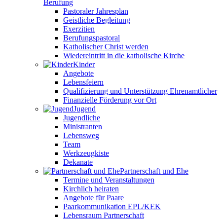
Berufung
Pastoraler Jahresplan
Geistliche Begleitung
Exerzitien
Berufungspastoral
Katholischer Christ werden
Wiedereintritt in die katholische Kirche
Kinder
Angebote
Lebensfeiern
Qualifizierung und Unterstützung Ehrenamtlicher
Finanzielle Förderung vor Ort
Jugend
Jugendliche
Ministranten
Lebensweg
Team
Werkzeugkiste
Dekanate
Partnerschaft und Ehe
Termine und Veranstaltungen
Kirchlich heiraten
Angebote für Paare
Paarkommunikation EPL/KEK
Lebensraum Partnerschaft