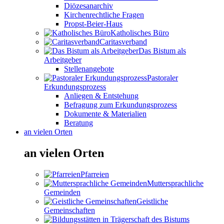
Diözesanarchiv
Kirchenrechtliche Fragen
Propst-Beier-Haus
Katholisches Büro
Caritasverband
Das Bistum als
Arbeitgeber
Stellenangebote
Pastoraler
Erkundungsprozess
Anliegen & Entstehung
Befragung zum Erkundungsprozess
Dokumente & Materialien
Beratung
an vielen Orten
an vielen Orten
Pfarreien
Muttersprachliche
Gemeinden
Geistliche
Gemeinschaften