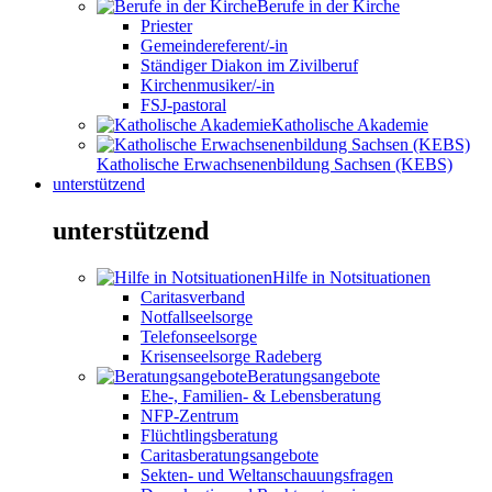
Berufe in der Kirche
Priester
Gemeindereferent/-in
Ständiger Diakon im Zivilberuf
Kirchenmusiker/-in
FSJ-pastoral
Katholische Akademie
Katholische Erwachsenenbildung Sachsen (KEBS)
unterstützend
unterstützend
Hilfe in Notsituationen
Caritasverband
Notfallseelsorge
Telefonseelsorge
Krisenseelsorge Radeberg
Beratungsangebote
Ehe-, Familien- & Lebensberatung
NFP-Zentrum
Flüchtlingsberatung
Caritasberatungsangebote
Sekten- und Weltanschauungsfragen