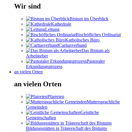
Wir sind
Bistum im Überblick
Kathedrale
Leitung
Bischöfliches Ordinariat
Katholisches Büro
Caritasverband
Das Bistum als
Arbeitgeber
Pastoraler
Erkundungsprozess
an vielen Orten
an vielen Orten
Pfarreien
Muttersprachliche
Gemeinden
Geistliche
Gemeinschaften
Bildungsstätten in Trägerschaft des Bistums