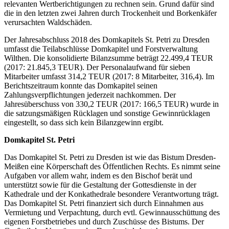
relevanten Wertberichtigungen zu rechnen sein. Grund dafür sind
die in den letzten zwei Jahren durch Trockenheit und Borkenkäfer
verursachten Waldschäden.
Der Jahresabschluss 2018 des Domkapitels St. Petri zu Dresden
umfasst die Teilabschlüsse Domkapitel und Forstverwaltung
Wilthen. Die konsolidierte Bilanzsumme beträgt 22.499,4 TEUR
(2017: 21.845,3 TEUR). Der Personalaufwand für sieben
Mitarbeiter umfasst 314,2 TEUR (2017: 8 Mitarbeiter, 316,4). Im
Berichtszeitraum konnte das Domkapitel seinen
Zahlungsverpflichtungen jederzeit nachkommen. Der
Jahresüberschuss von 330,2 TEUR (2017: 166,5 TEUR) wurde in
die satzungsmäßigen Rücklagen und sonstige Gewinnrücklagen
eingestellt, so dass sich kein Bilanzgewinn ergibt.
Domkapitel St. Petri
Das Domkapitel St. Petri zu Dresden ist wie das Bistum Dresden-
Meißen eine Körperschaft des Öffentlichen Rechts. Es nimmt seine
Aufgaben vor allem wahr, indem es den Bischof berät und
unterstützt sowie für die Gestaltung der Gottesdienste in der
Kathedrale und der Konkathedrale besondere Verantwortung trägt.
Das Domkapitel St. Petri finanziert sich durch Einnahmen aus
Vermietung und Verpachtung, durch evtl. Gewinnausschüttung des
eigenen Forstbetriebes und durch Zuschüsse des Bistums. Der