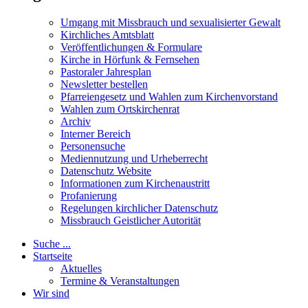
Umgang mit Missbrauch und sexualisierter Gewalt
Kirchliches Amtsblatt
Veröffentlichungen & Formulare
Kirche in Hörfunk & Fernsehen
Pastoraler Jahresplan
Newsletter bestellen
Pfarreiengesetz und Wahlen zum Kirchenvorstand
Wahlen zum Ortskirchenrat
Archiv
Interner Bereich
Personensuche
Mediennutzung und Urheberrecht
Datenschutz Website
Informationen zum Kirchenaustritt
Profanierung
Regelungen kirchlicher Datenschutz
Missbrauch Geistlicher Autorität
Suche ...
Startseite
Aktuelles
Termine & Veranstaltungen
Wir sind