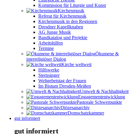
Kommission für Liturgie und Kunst
Kirchenmusik
Referat für Kirchenmusik
Kirchenmusik in den Regionen
Dresdner Kapellknaben
AG Junge Musik
Bandkatalog und Projekte
Arbeitshilfen
Termine
Ökumene &
interreligiöser Dialog
Kirche weltweit
Hilfswerke
Sternsinger
Weltgebetstag der Frauen
Im Bistum Dresden-Meißen
Umwelt & Nachhaltigkeit
Engagemententwicklung
Pastorale Schwerpunkte
Diözesanarchiv
Domschatzkammer
gut informiert
gut informiert