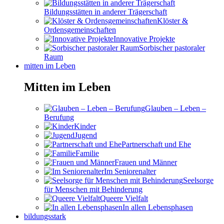
Bildungsstätten in anderer Trägerschaft
Klöster &
Ordensgemeinschaften
Innovative Projekte
Sorbischer pastoraler
Raum
mitten im Leben
Mitten im Leben
Glauben – Leben –
Berufung
Kinder
Jugend
Partnerschaft und Ehe
Familie
Frauen und Männer
Im Seniorenalter
Seelsorge
für Menschen mit Behinderung
Queere Vielfalt
In allen Lebensphasen
bildungsstark