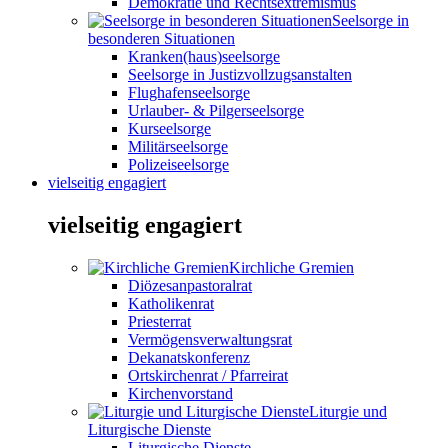
Demokratie und Rechtsextremismus
Seelsorge in
besonderen Situationen
Kranken(haus)seelsorge
Seelsorge in Justizvollzugsanstalten
Flughafenseelsorge
Urlauber- & Pilgerseelsorge
Kurseelsorge
Militärseelsorge
Polizeiseelsorge
vielseitig engagiert
vielseitig engagiert
Kirchliche Gremien
Diözesanpastoralrat
Katholikenrat
Priesterrat
Vermögensverwaltungsrat
Dekanatskonferenz
Ortskirchenrat / Pfarreirat
Kirchenvorstand
Liturgie und
Liturgische Dienste
Liturgische Dienste