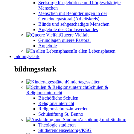
Seelsorge für gehörlose und hörgeschädigte
Menschen
Menschen mit Behinderungen in der
Gemeindepastoral (Arbeitskreis)
Blinde und sehgeschädigte Menschen
Angebote des Caritasverbandes
Queere Vielfalt
Grundlagen queere Pastoral
Angebote
In allen Lebensphasen
bildungsstark
bildungsstark
Kindertagesstätten
Schulen &
Religionsunterricht
Bischöfliche Schulen
Religionsunterricht
Religionslehrer/-in werden
Schulstiftung St. Benno
Ausbildung und Studium
Theologie studieren
Studierendenseelsorge/KSG