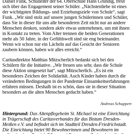
Daniel Funk, Schulleiter der 64. Oberschule Hans Grundig, freut
sich über das Engagement seiner Schüler. „Nächstenliebe ist eines
der wichtigsten Bildungs- und Erziehungsziele von Schule“, sagt
Funk. „Wir sind stolz auf unsere jungen Schülerinnen und Schüler,
dass Sie in dieser für uns alle besonderen Zeit nicht nur an andere
Menschen denken, sondern aktiv etwas unternehmen, um mit ihnen
in Kontakt zu treten. Vom Alter trennen die beiden Generationen
mehr als 50 Jahre, in der Gefühlswelt sind sie eng beieinander.
Wenn wir schon nur ein Lächeln auf das Gesicht der Senioren
zaubern können, haben wir alles erreicht.“
Caritasdirektor Matthias Mitzscherlich bedankt sich bei den
Schülern für die Initiative. „Wir freuen uns sehr, dass die Schule
diese Aktion umgesetzt hat“, sagt Mitzscherlich. „Es ist ein
besonderes Zeichen der Solidarität. Auch Kinder haben durch die
veränderten Bedingungen in der Pandemie Einsamkeitserfahrungen
erfahren müssen. Deshalb ist es schön, dass sie in dieser Situation
besonders an die alten Menschen gedacht haben.“
Andreas Schuppert
Hintergrund:
Das Altenpflegeheim St. Michael ist eine Einrichtung
in Trägerschaft des Caritasverbandes für das Bistum Dresden-
Meißen e.V. und befindet sich im Stadtteil Dresden-Friedrichstadt.
Die Einrichtung bietet 90 Bewohnerinnen und Bewohnern im