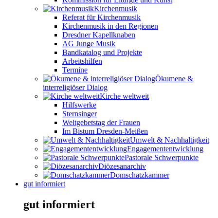
Kirchenmusik
Referat für Kirchenmusik
Kirchenmusik in den Regionen
Dresdner Kapellknaben
AG Junge Musik
Bandkatalog und Projekte
Arbeitshilfen
Termine
Ökumene &
interreligiöser Dialog
Kirche weltweit
Hilfswerke
Sternsinger
Weltgebetstag der Frauen
Im Bistum Dresden-Meißen
Umwelt & Nachhaltigkeit
Engagemententwicklung
Pastorale Schwerpunkte
Diözesanarchiv
Domschatzkammer
gut informiert
gut informiert