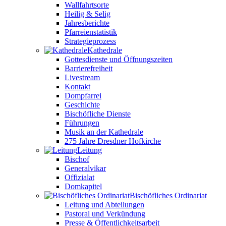
Wallfahrtsorte
Heilig & Selig
Jahresberichte
Pfarreienstatistik
Strategieprozess
Kathedrale
Gottesdienste und Öffnungszeiten
Barrierefreiheit
Livestream
Kontakt
Dompfarrei
Geschichte
Bischöfliche Dienste
Führungen
Musik an der Kathedrale
275 Jahre Dresdner Hofkirche
Leitung
Bischof
Generalvikar
Offizialat
Domkapitel
Bischöfliches Ordinariat
Leitung und Abteilungen
Pastoral und Verkündung
Presse & Öffentlichkeitsarbeit