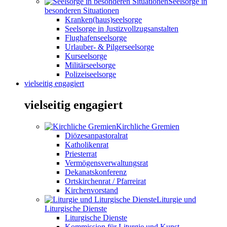
Seelsorge in
besonderen Situationen
Kranken(haus)seelsorge
Seelsorge in Justizvollzugsanstalten
Flughafenseelsorge
Urlauber- & Pilgerseelsorge
Kurseelsorge
Militärseelsorge
Polizeiseelsorge
vielseitig engagiert
vielseitig engagiert
Kirchliche Gremien
Diözesanpastoralrat
Katholikenrat
Priesterrat
Vermögensverwaltungsrat
Dekanatskonferenz
Ortskirchenrat / Pfarreirat
Kirchenvorstand
Liturgie und
Liturgische Dienste
Liturgische Dienste
Kommission für Liturgie und Kunst