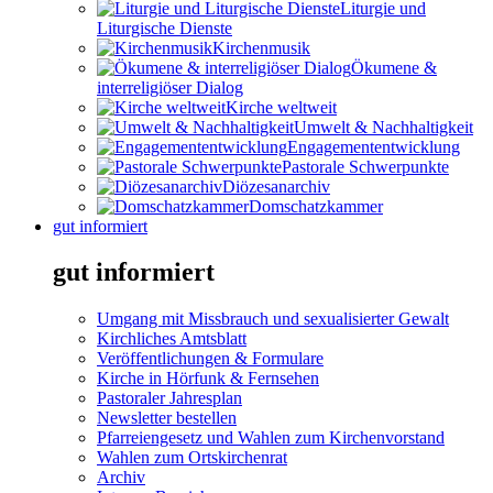
Liturgie und
Liturgische Dienste
Kirchenmusik
Ökumene &
interreligiöser Dialog
Kirche weltweit
Umwelt & Nachhaltigkeit
Engagemententwicklung
Pastorale Schwerpunkte
Diözesanarchiv
Domschatzkammer
gut informiert
gut informiert
Umgang mit Missbrauch und sexualisierter Gewalt
Kirchliches Amtsblatt
Veröffentlichungen & Formulare
Kirche in Hörfunk & Fernsehen
Pastoraler Jahresplan
Newsletter bestellen
Pfarreiengesetz und Wahlen zum Kirchenvorstand
Wahlen zum Ortskirchenrat
Archiv