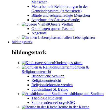
Menschen
Menschen mit Behinderungen in der
Gemeindepastoral (Arbeitskreis)
Blinde und sehgeschädigte Menschen
Angebote des Caritasverbandes
Queere Vielfalt
Grundlagen queere Pastoral
Angebote
In allen Lebensphasen
bildungsstark
bildungsstark
Kindertagesstätten
Schulen &
Religionsunterricht
Bischöfliche Schulen
Religionsunterricht
Religionslehrer/-in werden
Schulstiftung St. Benno
Ausbildung und Studium
Theologie studieren
Studierendenseelsorge/KSG
Berufe in der Kirche