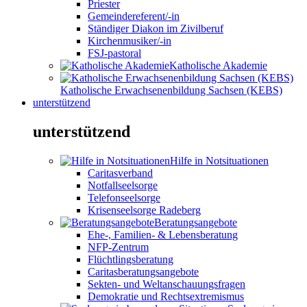
Priester
Gemeindereferent/-in
Ständiger Diakon im Zivilberuf
Kirchenmusiker/-in
FSJ-pastoral
Katholische Akademie
Katholische Erwachsenenbildung Sachsen (KEBS)
unterstützend
unterstützend
Hilfe in Notsituationen
Caritasverband
Notfallseelsorge
Telefonseelsorge
Krisenseelsorge Radeberg
Beratungsangebote
Ehe-, Familien- & Lebensberatung
NFP-Zentrum
Flüchtlingsberatung
Caritasberatungsangebote
Sekten- und Weltanschauungsfragen
Demokratie und Rechtsextremismus