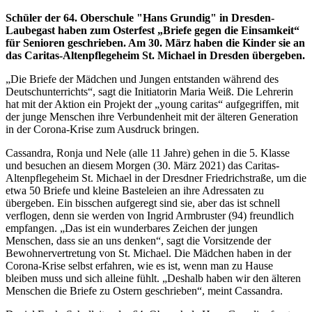
Schüler der 64. Oberschule "Hans Grundig" in Dresden-
Laubegast haben zum Osterfest „Briefe gegen die Einsamkeit“
für Senioren geschrieben. Am 30. März haben die Kinder sie an
das Caritas-Altenpflegeheim St. Michael in Dresden übergeben.
„Die Briefe der Mädchen und Jungen entstanden während des
Deutschunterrichts“, sagt die Initiatorin Maria Weiß. Die Lehrerin
hat mit der Aktion ein Projekt der „young caritas“ aufgegriffen, mit
der junge Menschen ihre Verbundenheit mit der älteren Generation
in der Corona-Krise zum Ausdruck bringen.
Cassandra, Ronja und Nele (alle 11 Jahre) gehen in die 5. Klasse
und besuchen an diesem Morgen (30. März 2021) das Caritas-
Altenpflegeheim St. Michael in der Dresdner Friedrichstraße, um die
etwa 50 Briefe und kleine Basteleien an ihre Adressaten zu
übergeben. Ein bisschen aufgeregt sind sie, aber das ist schnell
verflogen, denn sie werden von Ingrid Armbruster (94) freundlich
empfangen. „Das ist ein wunderbares Zeichen der jungen
Menschen, dass sie an uns denken“, sagt die Vorsitzende der
Bewohnervertretung von St. Michael. Die Mädchen haben in der
Corona-Krise selbst erfahren, wie es ist, wenn man zu Hause
bleiben muss und sich alleine fühlt. „Deshalb haben wir den älteren
Menschen die Briefe zu Ostern geschrieben“, meint Cassandra.