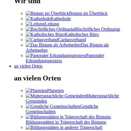
Wir sind
Bistum im Überblick
Kathedrale
Leitung
Bischöfliches Ordinariat
Katholisches Büro
Caritasverband
Das Bistum als
Arbeitgeber
Pastoraler
Erkundungsprozess
an vielen Orten
an vielen Orten
Pfarreien
Muttersprachliche
Gemeinden
Geistliche
Gemeinschaften
Bildungsstätten in Trägerschaft des Bistums