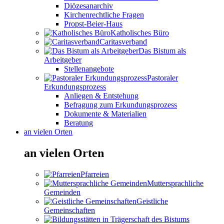
Diözesanarchiv
Kirchenrechtliche Fragen
Propst-Beier-Haus
Katholisches Büro
Caritasverband
Das Bistum als
Arbeitgeber
Stellenangebote
Pastoraler
Erkundungsprozess
Anliegen & Entstehung
Befragung zum Erkundungsprozess
Dokumente & Materialien
Beratung
an vielen Orten
an vielen Orten
Pfarreien
Muttersprachliche
Gemeinden
Geistliche
Gemeinschaften