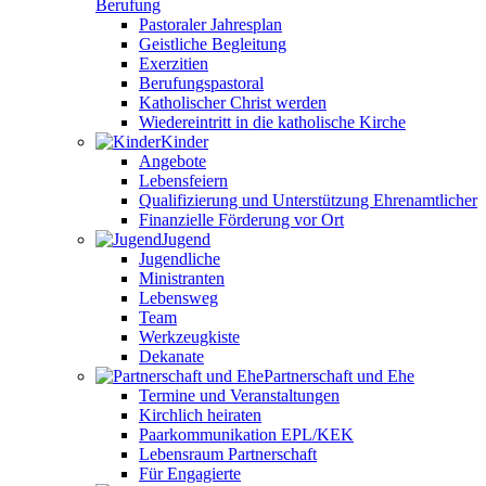
Berufung
Pastoraler Jahresplan
Geistliche Begleitung
Exerzitien
Berufungspastoral
Katholischer Christ werden
Wiedereintritt in die katholische Kirche
Kinder
Angebote
Lebensfeiern
Qualifizierung und Unterstützung Ehrenamtlicher
Finanzielle Förderung vor Ort
Jugend
Jugendliche
Ministranten
Lebensweg
Team
Werkzeugkiste
Dekanate
Partnerschaft und Ehe
Termine und Veranstaltungen
Kirchlich heiraten
Paarkommunikation EPL/KEK
Lebensraum Partnerschaft
Für Engagierte