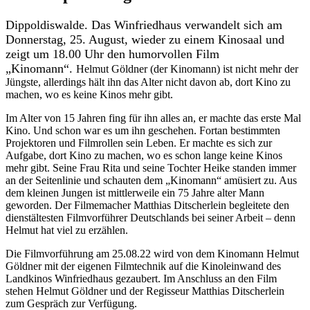
Dippoldiswalde. Das Winfriedhaus verwandelt sich am
Donnerstag, 25. August, wieder zu einem Kinosaal und
zeigt um 18.00 Uhr den humorvollen Film
„Kinomann“.
Helmut Göldner (der Kinomann) ist nicht mehr der
Jüngste, allerdings hält ihn das Alter nicht davon ab, dort Kino zu
machen, wo es keine Kinos mehr gibt.
Im Alter von 15 Jahren fing für ihn alles an, er machte das erste Mal
Kino. Und schon war es um ihn geschehen. Fortan bestimmten
Projektoren und Filmrollen sein Leben. Er machte es sich zur
Aufgabe, dort Kino zu machen, wo es schon lange keine Kinos
mehr gibt. Seine Frau Rita und seine Tochter Heike standen immer
an der Seitenlinie und schauten dem „Kinomann“ amüsiert zu. Aus
dem kleinen Jungen ist mittlerweile ein 75 Jahre alter Mann
geworden. Der Filmemacher Matthias Ditscherlein begleitete den
dienstältesten Filmvorführer Deutschlands bei seiner Arbeit – denn
Helmut hat viel zu erzählen.
Die Filmvorführung am 25.08.22 wird von dem Kinomann Helmut
Göldner mit der eigenen Filmtechnik auf die Kinoleinwand des
Landkinos Winfriedhaus gezaubert. Im Anschluss an den Film
stehen Helmut Göldner und der Regisseur Matthias Ditscherlein
zum Gespräch zur Verfügung.