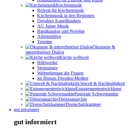
Kirchenmusik
Referat für Kirchenmusik
Kirchenmusik in den Regionen
Dresdner Kapellknaben
AG Junge Musik
Bandkatalog und Projekte
Arbeitshilfen
Termine
Ökumene &
interreligiöser Dialog
Kirche weltweit
Hilfswerke
Sternsinger
Weltgebetstag der Frauen
Im Bistum Dresden-Meißen
Umwelt & Nachhaltigkeit
Engagemententwicklung
Pastorale Schwerpunkte
Diözesanarchiv
Domschatzkammer
gut informiert
gut informiert