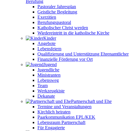
Berufung
Pastoraler Jahresplan
Geistliche Begleitung
Exerzitien
Berufungspastoral
Katholischer Christ werden
Wiedereintritt in die katholische Kirche
Kinder
Angebote
Lebensfeiern
Qualifizierung und Unterstützung Ehrenamtlicher
Finanzielle Förderung vor Ort
Jugend
Jugendliche
Ministranten
Lebensweg
Team
Werkzeugkiste
Dekanate
Partnerschaft und Ehe
Termine und Veranstaltungen
Kirchlich heiraten
Paarkommunikation EPL/KEK
Lebensraum Partnerschaft
Für Engagierte