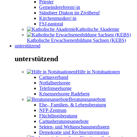
Priester
Gemeindereferent/-in
Ständiger Diakon im Zivilberuf
Kirchenmusiker/-in
FSJ-pastoral
Katholische Akademie
Katholische Erwachsenenbildung Sachsen (KEBS)
unterstützend
unterstützend
Hilfe in Notsituationen
Caritasverband
Notfallseelsorge
Telefonseelsorge
Krisenseelsorge Radeberg
Beratungsangebote
Ehe-, Familien- & Lebensberatung
NFP-Zentrum
Flüchtlingsberatung
Caritasberatungsangebote
Sekten- und Weltanschauungsfragen
Demokratie und Rechtsextremismus