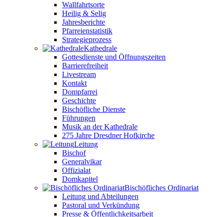
Wallfahrtsorte
Heilig & Selig
Jahresberichte
Pfarreienstatistik
Strategieprozess
Kathedrale
Gottesdienste und Öffnungszeiten
Barrierefreiheit
Livestream
Kontakt
Dompfarrei
Geschichte
Bischöfliche Dienste
Führungen
Musik an der Kathedrale
275 Jahre Dresdner Hofkirche
Leitung
Bischof
Generalvikar
Offizialat
Domkapitel
Bischöfliches Ordinariat
Leitung und Abteilungen
Pastoral und Verkündung
Presse & Öffentlichkeitsarbeit