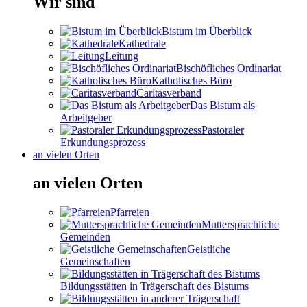
Wir sind
Bistum im Überblick
Kathedrale
Leitung
Bischöfliches Ordinariat
Katholisches Büro
Caritasverband
Das Bistum als
Arbeitgeber
Pastoraler
Erkundungsprozess
an vielen Orten
an vielen Orten
Pfarreien
Muttersprachliche
Gemeinden
Geistliche
Gemeinschaften
Bildungsstätten in Trägerschaft des Bistums