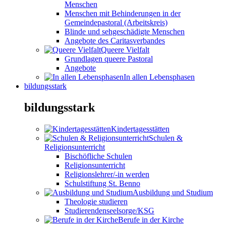
Menschen
Menschen mit Behinderungen in der
Gemeindepastoral (Arbeitskreis)
Blinde und sehgeschädigte Menschen
Angebote des Caritasverbandes
Queere Vielfalt
Grundlagen queere Pastoral
Angebote
In allen Lebensphasen
bildungsstark
bildungsstark
Kindertagesstätten
Schulen &
Religionsunterricht
Bischöfliche Schulen
Religionsunterricht
Religionslehrer/-in werden
Schulstiftung St. Benno
Ausbildung und Studium
Theologie studieren
Studierendenseelsorge/KSG
Berufe in der Kirche