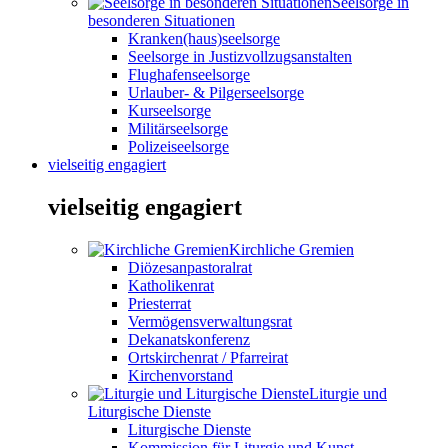
Seelsorge in
besonderen Situationen
Kranken(haus)seelsorge
Seelsorge in Justizvollzugsanstalten
Flughafenseelsorge
Urlauber- & Pilgerseelsorge
Kurseelsorge
Militärseelsorge
Polizeiseelsorge
vielseitig engagiert
vielseitig engagiert
Kirchliche Gremien
Diözesanpastoralrat
Katholikenrat
Priesterrat
Vermögensverwaltungsrat
Dekanatskonferenz
Ortskirchenrat / Pfarreirat
Kirchenvorstand
Liturgie und
Liturgische Dienste
Liturgische Dienste
Kommission für Liturgie und Kunst