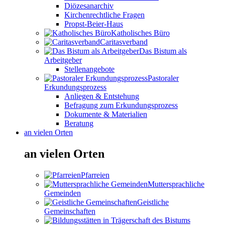
Diözesanarchiv
Kirchenrechtliche Fragen
Propst-Beier-Haus
Katholisches Büro
Caritasverband
Das Bistum als
Arbeitgeber
Stellenangebote
Pastoraler
Erkundungsprozess
Anliegen & Entstehung
Befragung zum Erkundungsprozess
Dokumente & Materialien
Beratung
an vielen Orten
an vielen Orten
Pfarreien
Muttersprachliche
Gemeinden
Geistliche
Gemeinschaften