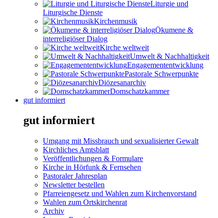
Liturgie und
Liturgische Dienste
Kirchenmusik
Ökumene &
interreligiöser Dialog
Kirche weltweit
Umwelt & Nachhaltigkeit
Engagemententwicklung
Pastorale Schwerpunkte
Diözesanarchiv
Domschatzkammer
gut informiert
gut informiert
Umgang mit Missbrauch und sexualisierter Gewalt
Kirchliches Amtsblatt
Veröffentlichungen & Formulare
Kirche in Hörfunk & Fernsehen
Pastoraler Jahresplan
Newsletter bestellen
Pfarreiengesetz und Wahlen zum Kirchenvorstand
Wahlen zum Ortskirchenrat
Archiv